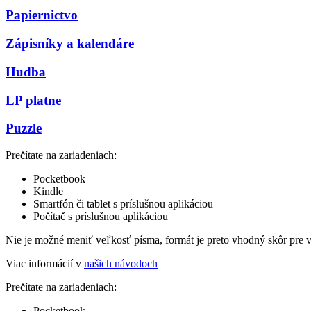
Papiernictvo
Zápisníky a kalendáre
Hudba
LP platne
Puzzle
Prečítate na zariadeniach:
Pocketbook
Kindle
Smartfón či tablet s príslušnou aplikáciou
Počítač s príslušnou aplikáciou
Nie je možné meniť veľkosť písma, formát je preto vhodný skôr pre 
Viac informácií v
našich návodoch
Prečítate na zariadeniach:
Pocketbook