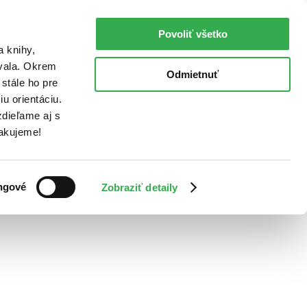
Povoliť všetko
a knihy,
ovala. Okrem
Odmietnuť
stále ho pre
u orientáciu.
dieľame aj s
Ďakujeme!
ngové
Zobraziť detaily