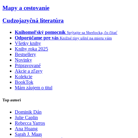
Mapy a cestovanie
Cudzojazyčná literatúra
Knihomoľský pomocník
Spýtajte sa Sherlocka, čo čítať
Odporúčame pre vás
Knižné tipy ušité na mieru vám
Všetky knihy
Knihy roka 2025
Bestsellery
Novinky
Pripravované
Akcie a zľavy
Kolekcie
BookTok
Mám záujem o titul
Top autori
Dominik Dán
Julie Caplin
Rebecca Yarros
Ana Huang
Sarah J. Maas