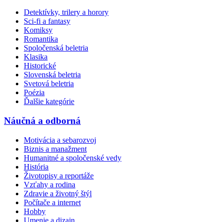
Detektívky, trilery a horory
Sci-fi a fantasy
Komiksy
Romantika
Spoločenská beletria
Klasika
Historické
Slovenská beletria
Svetová beletria
Poézia
Ďalšie kategórie
Náučná a odborná
Motivácia a sebarozvoj
Biznis a manažment
Humanitné a spoločenské vedy
História
Životopisy a reportáže
Vzťahy a rodina
Zdravie a životný štýl
Počítače a internet
Hobby
Umenie a dizajn