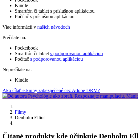
Kindle
Smartfón či tablet s príslušnou aplikáciou
Počítač s príslušnou aplikáciou
Viac informácií v
našich návodoch
Prečítate na:
Pocketbook
Smartfón či tablet
s podporovanou aplikáciou
Počítač
s podporovanou aplikáciou
Neprečítate na:
Kindle
Ako čítať e-knihy zabezpečené cez Adobe DRM?
Filmy
Denholm Elliot
Čítané produkty kde účinkuje Denholm Ell