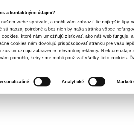
es a kontaktnými údajmi?
našom webe správate, a mohli vám zobraziť tie najlepšie tipy n
é sú naozaj potrebné a bez nich by naša stránka vôbec nefung
 cookies, ktoré nám umožňujú zisťovať, ako náš web funguje, a 
ačné cookies nám dovoľujú prispôsobovať stránku pre vašu lepši
zas umožňujú zobrazenie relevantnej reklamy. Niektoré údaje z
y nám pomohlo, keby sme mohli používať všetky tieto cookies. 
ersonalizačné
Analytické
Marketi