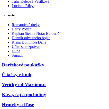
Táňa Keleová Vasilková
Lucinda Riley
Top série
Romantické úteky
Harry Potter
Kapitán Stein a Notár Barbarič
Denník odvážneho bojka
Krimi Dominika Dána
Učím sa rozprávať
Duna
Smradi
Darčekové poukážky
Čítačky e-kníh
Vecičky od Martinusu
Káva, čaj a pochutiny
Hrnčeky a fľaše