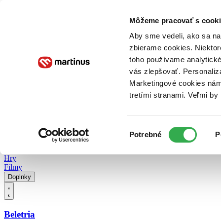
Doručenie
Kníhkupectvá
Knihovrátok
Poukážky
Knižný blog
Kontakt
Môžeme pracovať s cooki
Aby sme vedeli, ako sa na 
zbierame cookies. Niektor
E-knihy
Audioknihy
Hry
Filmy
Knihy
Doplnky
toho používame analytické
vás zlepšovať. Personaliz
Vyhľadávanie
Marketingové cookies nám 
tretími stranami. Veľmi b
Prihlásiť
Vyhľadávanie
Výber
Knihy
Potrebné
P
súhlasu
E-knihy
Audioknihy
Hry
Filmy
Doplnky
Beletria