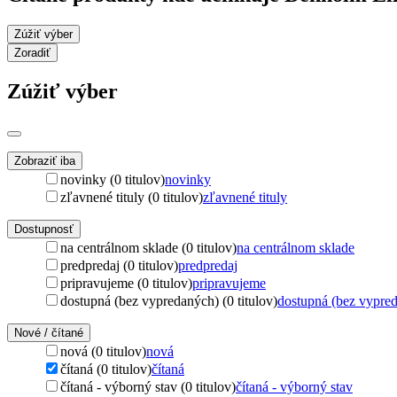
Zúžiť výber
Zoradiť
Zúžiť výber
Zobraziť iba
novinky (0 titulov)
novinky
zľavnené tituly (0 titulov)
zľavnené tituly
Dostupnosť
na centrálnom sklade (0 titulov)
na centrálnom sklade
predpredaj (0 titulov)
predpredaj
pripravujeme (0 titulov)
pripravujeme
dostupná (bez vypredaných) (0 titulov)
dostupná (bez vypre
Nové / čítané
nová (0 titulov)
nová
čítaná (0 titulov)
čítaná
čítaná - výborný stav (0 titulov)
čítaná - výborný stav