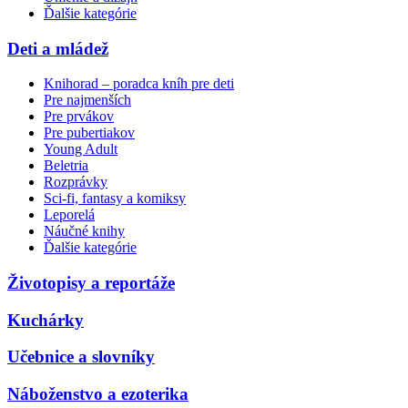
Ďalšie kategórie
Deti a mládež
Knihorad – poradca kníh pre deti
Pre najmenších
Pre prvákov
Pre pubertiakov
Young Adult
Beletria
Rozprávky
Sci-fi, fantasy a komiksy
Leporelá
Náučné knihy
Ďalšie kategórie
Životopisy a reportáže
Kuchárky
Učebnice a slovníky
Náboženstvo a ezoterika