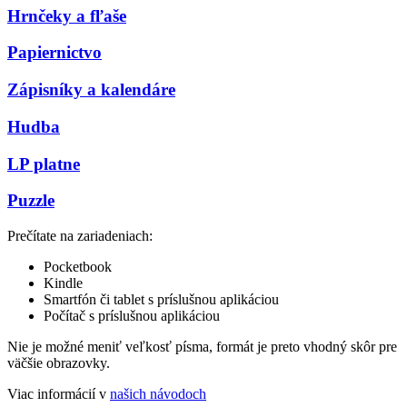
Hrnčeky a fľaše
Papiernictvo
Zápisníky a kalendáre
Hudba
LP platne
Puzzle
Prečítate na zariadeniach:
Pocketbook
Kindle
Smartfón či tablet s príslušnou aplikáciou
Počítač s príslušnou aplikáciou
Nie je možné meniť veľkosť písma, formát je preto vhodný skôr pre
väčšie obrazovky.
Viac informácií v
našich návodoch