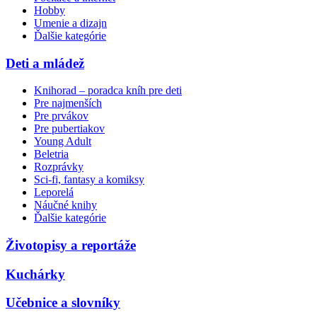
Hobby
Umenie a dizajn
Ďalšie kategórie
Deti a mládež
Knihorad – poradca kníh pre deti
Pre najmenších
Pre prvákov
Pre pubertiakov
Young Adult
Beletria
Rozprávky
Sci-fi, fantasy a komiksy
Leporelá
Náučné knihy
Ďalšie kategórie
Životopisy a reportáže
Kuchárky
Učebnice a slovníky