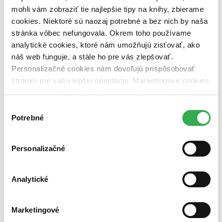
dostupná (bez vypredaných) (0 titulov)
dostupná (bez
mohli vám zobraziť tie najlepšie tipy na knihy, zbierame
vypredaných)
cookies. Niektoré sú naozaj potrebné a bez nich by naša
Nové / čítané
stránka vôbec nefungovala. Okrem toho používame
nová (0 titulov)
nová
analytické cookies, ktoré nám umožňujú zisťovať, ako
čítaná (0 titulov)
čítaná
náš web funguje, a stále ho pre vás zlepšovať.
čítaná - výborný stav (0 titulov)
čítaná - výborný stav
Personalizačné cookies nám dovoľujú prispôsobovať
čítaná - mierne opotrebovaná (0 titulov)
čítaná - mierne
opotrebovaná
stránku pre vašu lepšiu orientáciu. Marketingové cookies
čítané verzie vypredaných kníh (0 titulov)
čítané verzie
nám zas umožňujú zobrazenie relevantnej reklamy.
vypredaných kníh
Niektoré údaje zdieľame aj s tretími stranami. Veľmi by
Výber
nám pomohlo, keby sme mohli používať všetky tieto
Zúžiť výber
Potrebné
súhlasu
cookies. Ďakujeme!
Zoradiť
Personalizačné
Analytické
Bestsellery
Top hodnotené
Novinky
Marketingové
Najdrahšie
Najlacnejšie