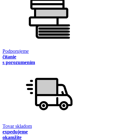
Podporujeme
čítanie
s porozumením
Tovar skladom
expedujeme
okamžite