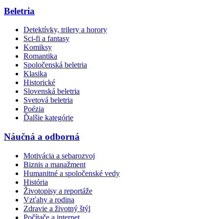
Beletria
Detektívky, trilery a horory
Sci-fi a fantasy
Komiksy
Romantika
Spoločenská beletria
Klasika
Historické
Slovenská beletria
Svetová beletria
Poézia
Ďalšie kategórie
Náučná a odborná
Motivácia a sebarozvoj
Biznis a manažment
Humanitné a spoločenské vedy
História
Životopisy a reportáže
Vzťahy a rodina
Zdravie a životný štýl
Počítače a internet