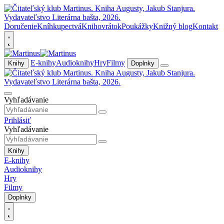
Doručenie
Kníhkupectvá
Knihovrátok
Poukážky
Knižný blog
Kontakt
E-knihy
Audioknihy
Hry
Filmy
Knihy
Doplnky
Vyhľadávanie
Prihlásiť
Vyhľadávanie
Knihy
E-knihy
Audioknihy
Hry
Filmy
Doplnky