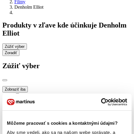
Filmy
Denholm Elliot
Produkty v zľave kde účinkuje Denholm
Elliot
Zúžiť výber
Zoradiť
Zúžiť výber
Zobraziť iba
novinky (0 titulov)
novinky
zľavnené tituly (0 titulov)
zľavnené tituly
Dostupnosť
na centrálnom sklade (0 titulov)
na centrálnom sklade
Môžeme pracovať s cookies a kontaktnými údajmi?
predpredaj (0 titulov)
predpredaj
pripravujeme (0 titulov)
pripravujeme
Aby sme vedeli, ako sa na našom webe správate, a