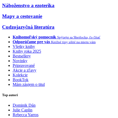
Náboženstvo a ezoterika
Mapy a cestovanie
Cudzojazyčná literatúra
Knihomoľský pomocník
Spýtajte sa Sherlocka, čo čítať
Odporúčame pre vás
Knižné tipy ušité na mieru vám
Všetky knihy
Knihy roka 2025
Bestsellery
Novinky
Pripravované
Akcie a zľavy
Kolekcie
BookTok
Mám záujem o titul
Top autori
Dominik Dán
Julie Caplin
Rebecca Yarros