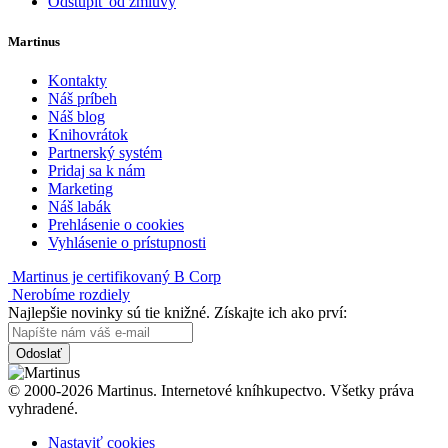
Odstúpiť od zmluvy
Martinus
Kontakty
Náš príbeh
Náš blog
Knihovrátok
Partnerský systém
Pridaj sa k nám
Marketing
Náš labák
Prehlásenie o cookies
Vyhlásenie o prístupnosti
Martinus je certifikovaný B Corp
Nerobíme rozdiely
Najlepšie novinky sú tie knižné. Získajte ich ako prví:
Odoslať
© 2000-2026 Martinus. Internetové kníhkupectvo. Všetky práva
vyhradené.
Nastaviť cookies