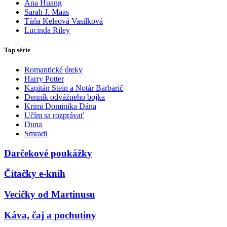
Ana Huang
Sarah J. Maas
Táňa Keleová Vasilková
Lucinda Riley
Top série
Romantické úteky
Harry Potter
Kapitán Stein a Notár Barbarič
Denník odvážneho bojka
Krimi Dominika Dána
Učím sa rozprávať
Duna
Smradi
Darčekové poukážky
Čítačky e-kníh
Vecičky od Martinusu
Káva, čaj a pochutiny