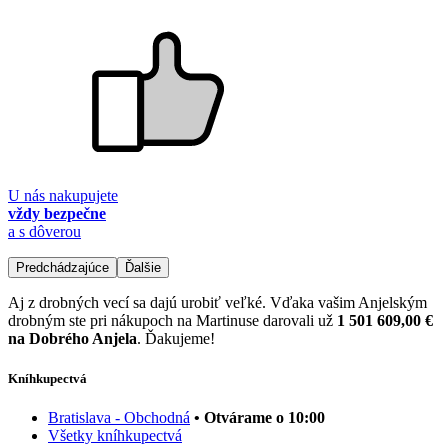
U nás nakupujete
vždy bezpečne
a s dôverou
Predchádzajúce
Ďalšie
Aj z drobných vecí sa dajú urobiť veľké. Vďaka vašim Anjelským
drobným ste pri nákupoch na Martinuse darovali už
1 501 609,00 €
na Dobrého Anjela
. Ďakujeme!
Kníhkupectvá
Bratislava - Obchodná
• Otvárame o 10:00
Všetky kníhkupectvá