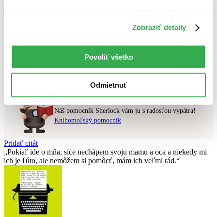
Najvyššia zľava
Zobraziť detaily
Použité filtre
Zrušiť filtre
v zľave
Povoliť všetko
Nebol nájdený
žiadny titul
vyhovujúci zadaným podmienkam.
Skúste prosím zmeniť vyhľadávaný výraz.
Odmietnuť
Chcete poradiť knihu?
Náš pomocník Sherlock vám ju s radosťou vypátra!
Knihomoľský pomocník
Pridať citát
Pokiaľ ide o mňa, síce nechápem svoju mamu a oca a niekedy mi
ich je ľúto, ale nemôžem si pomôcť, mám ich veľmi rád.