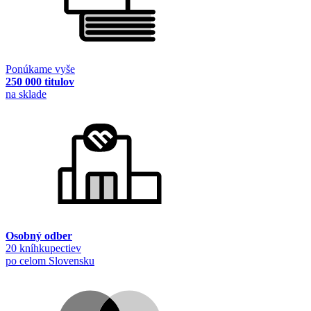
Ponúkame vyše
250 000 titulov
na sklade
Osobný odber
20 kníhkupectiev
po celom Slovensku