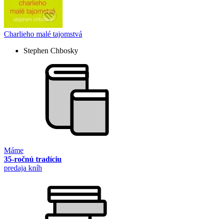
Charlieho malé tajomstvá
Stephen Chbosky
Máme
35-ročnú tradíciu
predaja kníh