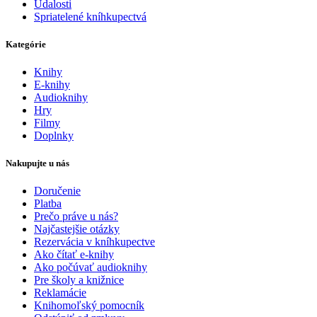
Udalosti
Spriatelené kníhkupectvá
Kategórie
Knihy
E-knihy
Audioknihy
Hry
Filmy
Doplnky
Nakupujte u nás
Doručenie
Platba
Prečo práve u nás?
Najčastejšie otázky
Rezervácia v kníhkupectve
Ako čítať e-knihy
Ako počúvať audioknihy
Pre školy a knižnice
Reklamácie
Knihomoľský pomocník