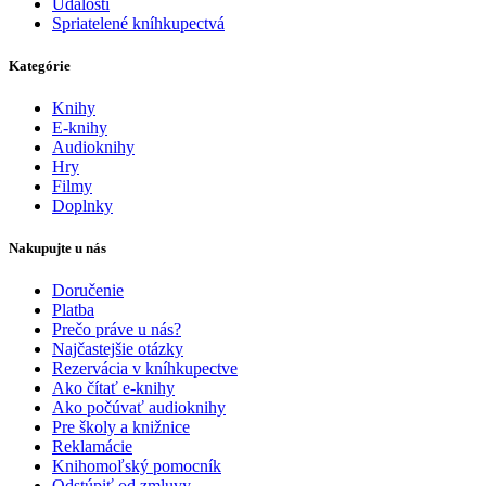
Udalosti
Spriatelené kníhkupectvá
Kategórie
Knihy
E-knihy
Audioknihy
Hry
Filmy
Doplnky
Nakupujte u nás
Doručenie
Platba
Prečo práve u nás?
Najčastejšie otázky
Rezervácia v kníhkupectve
Ako čítať e-knihy
Ako počúvať audioknihy
Pre školy a knižnice
Reklamácie
Knihomoľský pomocník
Odstúpiť od zmluvy