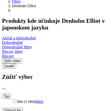
Filmy
Denholm Elliot
Produkty kde účinkuje Denholm Elliot v
japonskom jazyku
Akčné a dobrodružné
Dobrodružné
Dobrodružné filmy
Blu-ray filmy
Blu-ray
Zúžiť výber
Zoradiť
Zúžiť výber
Typ
film (1 titul)
film
1
Zobraziť iba