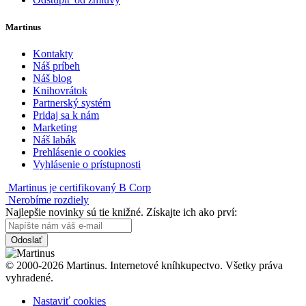
Martinus
Kontakty
Náš príbeh
Náš blog
Knihovrátok
Partnerský systém
Pridaj sa k nám
Marketing
Náš labák
Prehlásenie o cookies
Vyhlásenie o prístupnosti
Martinus je certifikovaný B Corp
Nerobíme rozdiely
Najlepšie novinky sú tie knižné. Získajte ich ako prví:
Odoslať
© 2000-2026 Martinus. Internetové kníhkupectvo. Všetky práva
vyhradené.
Nastaviť cookies