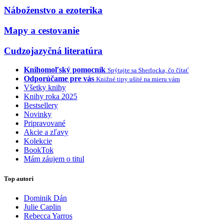
Náboženstvo a ezoterika
Mapy a cestovanie
Cudzojazyčná literatúra
Knihomoľský pomocník
Spýtajte sa Sherlocka, čo čítať
Odporúčame pre vás
Knižné tipy ušité na mieru vám
Všetky knihy
Knihy roka 2025
Bestsellery
Novinky
Pripravované
Akcie a zľavy
Kolekcie
BookTok
Mám záujem o titul
Top autori
Dominik Dán
Julie Caplin
Rebecca Yarros