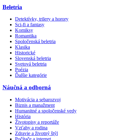
Beletria
Detektívky, trilery a horory
Sci-fi a fantasy
Komiksy
Romantika
Spoločenská beletria
Klasika
Historické
Slovenská beletria
Svetová beletria
Poézia
Ďalšie kategórie
Náučná a odborná
Motivácia a sebarozvoj
Biznis a manažment
Humanitné a spoločenské vedy
História
Životopisy a reportáže
Vzťahy a rodina
Zdravie a životný štýl
Počítače a internet