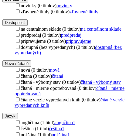
novinky (0 titulov)
novinky
zľavnené tituly (0 titulov)
zľavnené tituly
Dostupnosť
na centrálnom sklade (0 titulov)
na centrálnom sklade
predpredaj (0 titulov)
predpredaj
pripravujeme (0 titulov)
pripravujeme
dostupná (bez vypredaných) (0 titulov)
dostupná (bez
vypredaných)
Nové / čítané
nová (0 titulov)
nová
čítaná (0 titulov)
čítaná
čítaná - výborný stav (0 titulov)
čítaná - výborný stav
čítaná - mierne opotrebovaná (0 titulov)
čítaná - mierne
opotrebovaná
čítané verzie vypredaných kníh (0 titulov)
čítané verzie
vypredaných kníh
Jazyk
angličtina (1 titul)
angličtina
1
čeština (1 titul)
čeština
1
poľština (1 titul)
poľština
1