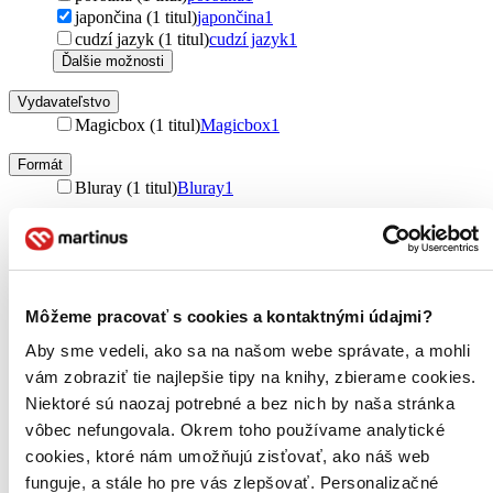
japončina (1 titul)
japončina
1
cudzí jazyk (1 titul)
cudzí jazyk
1
Ďalšie možnosti
Vydavateľstvo
Magicbox (1 titul)
Magicbox
1
Formát
Bluray (1 titul)
Bluray
1
Zúžiť výber
Zoradiť
Môžeme pracovať s cookies a kontaktnými údajmi?
Aby sme vedeli, ako sa na našom webe správate, a mohli
vám zobraziť tie najlepšie tipy na knihy, zbierame cookies.
Bestsellery
Top hodnotené
Niektoré sú naozaj potrebné a bez nich by naša stránka
Novinky
vôbec nefungovala. Okrem toho používame analytické
Najdrahšie
cookies, ktoré nám umožňujú zisťovať, ako náš web
Najlacnejšie
Najvyššia zľava
funguje, a stále ho pre vás zlepšovať. Personalizačné