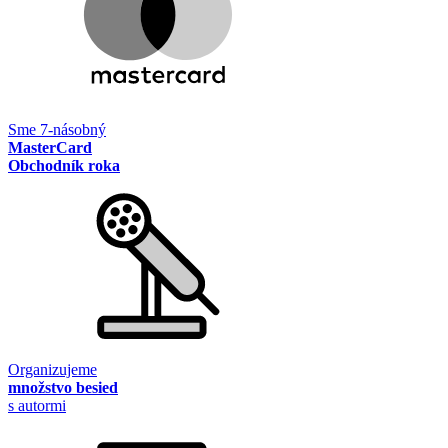
Sme 7-násobný
MasterCard
Obchodník roka
Organizujeme
množstvo besied
s autormi