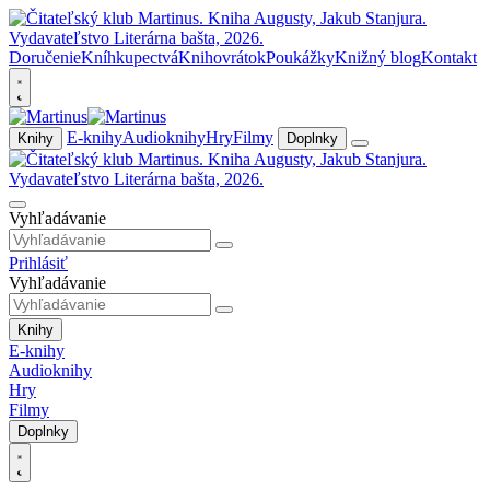
Doručenie
Kníhkupectvá
Knihovrátok
Poukážky
Knižný blog
Kontakt
E-knihy
Audioknihy
Hry
Filmy
Knihy
Doplnky
Vyhľadávanie
Prihlásiť
Vyhľadávanie
Knihy
E-knihy
Audioknihy
Hry
Filmy
Doplnky