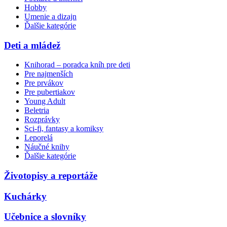
Hobby
Umenie a dizajn
Ďalšie kategórie
Deti a mládež
Knihorad – poradca kníh pre deti
Pre najmenších
Pre prvákov
Pre pubertiakov
Young Adult
Beletria
Rozprávky
Sci-fi, fantasy a komiksy
Leporelá
Náučné knihy
Ďalšie kategórie
Životopisy a reportáže
Kuchárky
Učebnice a slovníky