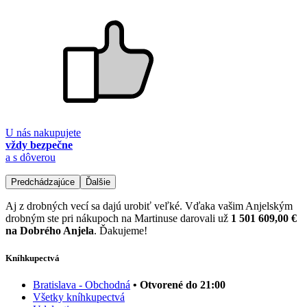
U nás nakupujete
vždy bezpečne
a s dôverou
Predchádzajúce
Ďalšie
Aj z drobných vecí sa dajú urobiť veľké. Vďaka vašim Anjelským
drobným ste pri nákupoch na Martinuse darovali už
1 501 609,00 €
na Dobrého Anjela
. Ďakujeme!
Kníhkupectvá
Bratislava - Obchodná
• Otvorené do 21:00
Všetky kníhkupectvá