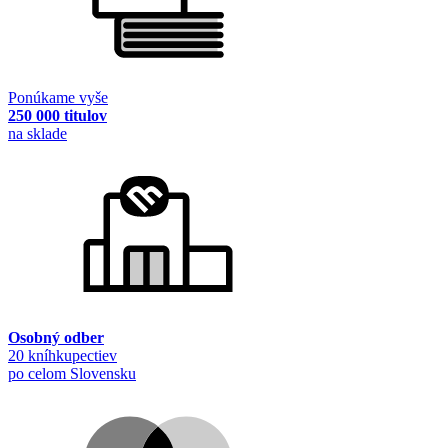
Ponúkame vyše
250 000 titulov
na sklade
Osobný odber
20 kníhkupectiev
po celom Slovensku