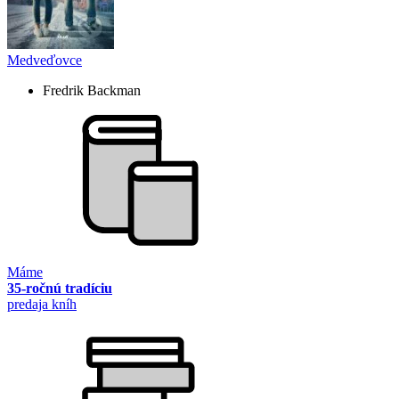
Medveďovce
Fredrik Backman
Máme
35-ročnú tradíciu
predaja kníh