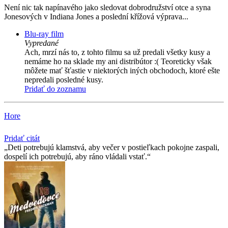
Není nic tak napínavého jako sledovat dobrodružství otce a syna
Jonesových v Indiana Jones a poslední křížová výprava...
Blu-ray film
Vypredané
Ach, mrzí nás to, z tohto filmu sa už predali všetky kusy a
nemáme ho na sklade my ani distribútor :( Teoreticky však
môžete mať šťastie v niektorých iných obchodoch, ktoré ešte
nepredali posledné kusy.
Pridať do zoznamu
Hore
Pridať citát
Deti potrebujú klamstvá, aby večer v postieľkach pokojne zaspali,
dospelí ich potrebujú, aby ráno vládali vstať.