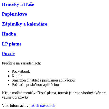
Hrnčeky a fľaše
Papiernictvo
Zápisníky a kalendáre
Hudba
LP platne
Puzzle
Prečítate na zariadeniach:
Pocketbook
Kindle
Smartfón či tablet s príslušnou aplikáciou
Počítač s príslušnou aplikáciou
Nie je možné meniť veľkosť písma, formát je preto vhodný skôr pre
väčšie obrazovky.
Viac informácií v
našich návodoch