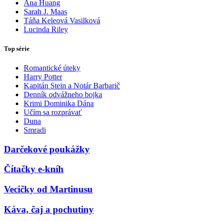
Ana Huang
Sarah J. Maas
Táňa Keleová Vasilková
Lucinda Riley
Top série
Romantické úteky
Harry Potter
Kapitán Stein a Notár Barbarič
Denník odvážneho bojka
Krimi Dominika Dána
Učím sa rozprávať
Duna
Smradi
Darčekové poukážky
Čítačky e-kníh
Vecičky od Martinusu
Káva, čaj a pochutiny