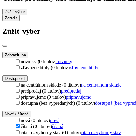
Zúžiť výber
Zoradiť
Zúžiť výber
Zobraziť iba
novinky (0 titulov)
novinky
zľavnené tituly (0 titulov)
zľavnené tituly
Dostupnosť
na centrálnom sklade (0 titulov)
na centrálnom sklade
predpredaj (0 titulov)
predpredaj
pripravujeme (0 titulov)
pripravujeme
dostupná (bez vypredaných) (0 titulov)
dostupná (bez vypre
Nové / čítané
nová (0 titulov)
nová
čítaná (0 titulov)
čítaná
čítaná - výborný stav (0 titulov)
čítaná - výborný stav