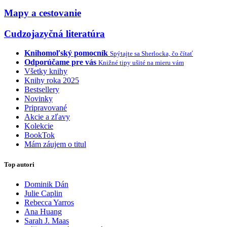
Mapy a cestovanie
Cudzojazyčná literatúra
Knihomoľský pomocník
Spýtajte sa Sherlocka, čo čítať
Odporúčame pre vás
Knižné tipy ušité na mieru vám
Všetky knihy
Knihy roka 2025
Bestsellery
Novinky
Pripravované
Akcie a zľavy
Kolekcie
BookTok
Mám záujem o titul
Top autori
Dominik Dán
Julie Caplin
Rebecca Yarros
Ana Huang
Sarah J. Maas