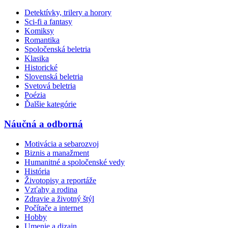
Detektívky, trilery a horory
Sci-fi a fantasy
Komiksy
Romantika
Spoločenská beletria
Klasika
Historické
Slovenská beletria
Svetová beletria
Poézia
Ďalšie kategórie
Náučná a odborná
Motivácia a sebarozvoj
Biznis a manažment
Humanitné a spoločenské vedy
História
Životopisy a reportáže
Vzťahy a rodina
Zdravie a životný štýl
Počítače a internet
Hobby
Umenie a dizajn