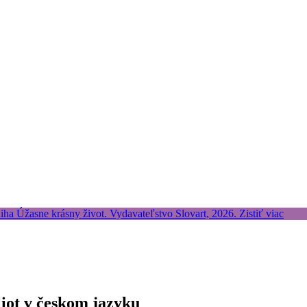
iot v českom jazyku