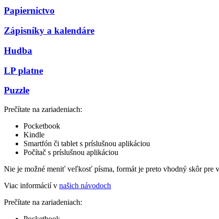
Papiernictvo
Zápisníky a kalendáre
Hudba
LP platne
Puzzle
Prečítate na zariadeniach:
Pocketbook
Kindle
Smartfón či tablet s príslušnou aplikáciou
Počítač s príslušnou aplikáciou
Nie je možné meniť veľkosť písma, formát je preto vhodný skôr pre 
Viac informácií v
našich návodoch
Prečítate na zariadeniach:
Pocketbook