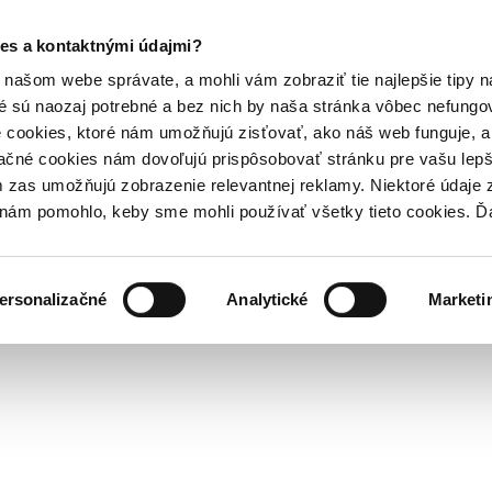
es a kontaktnými údajmi?
našom webe správate, a mohli vám zobraziť tie najlepšie tipy n
é sú naozaj potrebné a bez nich by naša stránka vôbec nefung
 cookies, ktoré nám umožňujú zisťovať, ako náš web funguje, a 
ačné cookies nám dovoľujú prispôsobovať stránku pre vašu lepši
zas umožňujú zobrazenie relevantnej reklamy. Niektoré údaje z
y nám pomohlo, keby sme mohli používať všetky tieto cookies. 
ersonalizačné
Analytické
Marketi