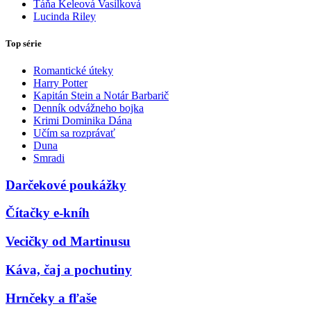
Táňa Keleová Vasilková
Lucinda Riley
Top série
Romantické úteky
Harry Potter
Kapitán Stein a Notár Barbarič
Denník odvážneho bojka
Krimi Dominika Dána
Učím sa rozprávať
Duna
Smradi
Darčekové poukážky
Čítačky e-kníh
Vecičky od Martinusu
Káva, čaj a pochutiny
Hrnčeky a fľaše