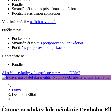
Kindle
Smartfón či tablet s príslušnou aplikáciou
Počítač s príslušnou aplikáciou
Viac informácií v
našich návodoch
Prečítate na:
Pocketbook
Smartfón či tablet
s podporovanou aplikáciou
Počítač
s podporovanou aplikáciou
Neprečítate na:
Kindle
Ako čítať e-knihy zabezpečené cez Adobe DRM?
Filmy
Denholm Elliot
Čítané produkty kde účinkuje Denholm Ell