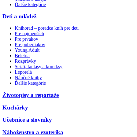
Ďalšie kategórie
Deti a mládež
Knihorad – poradca kníh pre deti
Pre najmenších
Pre prvákov
Pre pubertiakov
Young Adult
Beletria
Rozprávky
Sci-fi, fantasy a komiksy
Leporelá
Náučné knihy
Ďalšie kategórie
Životopisy a reportáže
Kuchárky
Učebnice a slovníky
Náboženstvo a ezoterika