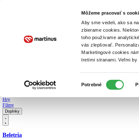
Doručenie
Kníhkupectvá
Knihovrátok
Poukážky
Knižný blog
Kontakt
Môžeme pracovať s cooki
Aby sme vedeli, ako sa na 
zbierame cookies. Niektor
E-knihy
Audioknihy
Hry
Filmy
Knihy
Doplnky
toho používame analytické
vás zlepšovať. Personaliz
Vyhľadávanie
Marketingové cookies nám 
tretími stranami. Veľmi b
Prihlásiť
Vyhľadávanie
Výber
Knihy
Potrebné
P
súhlasu
E-knihy
Audioknihy
Hry
Filmy
Doplnky
Beletria