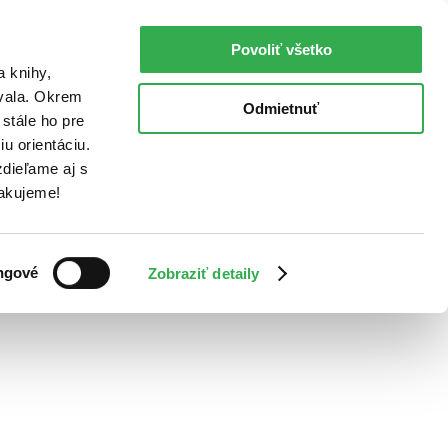
Povoliť všetko
a knihy,
ovala. Okrem
Odmietnuť
stále ho pre
u orientáciu.
dieľame aj s
Ďakujeme!
ngové
Zobraziť detaily