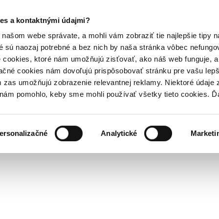
es a kontaktnými údajmi?
našom webe správate, a mohli vám zobraziť tie najlepšie tipy n
é sú naozaj potrebné a bez nich by naša stránka vôbec nefung
 cookies, ktoré nám umožňujú zisťovať, ako náš web funguje, a 
ačné cookies nám dovoľujú prispôsobovať stránku pre vašu lepši
zas umožňujú zobrazenie relevantnej reklamy. Niektoré údaje z
y nám pomohlo, keby sme mohli používať všetky tieto cookies. 
ersonalizačné
Analytické
Marketi