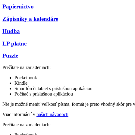
Papiernictvo
Zápisníky a kalendáre
Hudba
LP platne
Puzzle
Prečítate na zariadeniach:
Pocketbook
Kindle
Smartfón či tablet s príslušnou aplikáciou
Počítač s príslušnou aplikáciou
Nie je možné meniť veľkosť písma, formát je preto vhodný skôr pre 
Viac informácií v
našich návodoch
Prečítate na zariadeniach:
Pocketbook