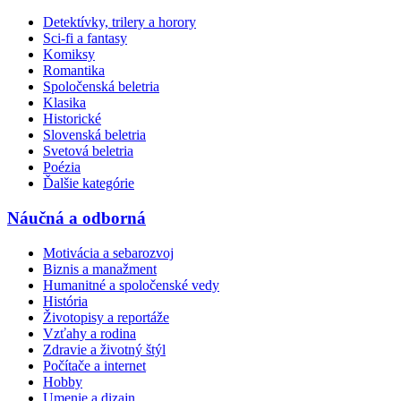
Detektívky, trilery a horory
Sci-fi a fantasy
Komiksy
Romantika
Spoločenská beletria
Klasika
Historické
Slovenská beletria
Svetová beletria
Poézia
Ďalšie kategórie
Náučná a odborná
Motivácia a sebarozvoj
Biznis a manažment
Humanitné a spoločenské vedy
História
Životopisy a reportáže
Vzťahy a rodina
Zdravie a životný štýl
Počítače a internet
Hobby
Umenie a dizajn