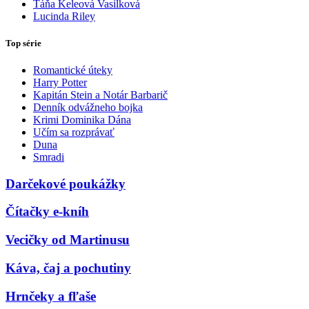
Táňa Keleová Vasilková
Lucinda Riley
Top série
Romantické úteky
Harry Potter
Kapitán Stein a Notár Barbarič
Denník odvážneho bojka
Krimi Dominika Dána
Učím sa rozprávať
Duna
Smradi
Darčekové poukážky
Čítačky e-kníh
Vecičky od Martinusu
Káva, čaj a pochutiny
Hrnčeky a fľaše