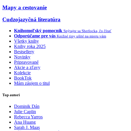
Mapy a cestovanie
Cudzojazyčná literatúra
Knihomoľský pomocník
Spýtajte sa Sherlocka, čo čítať
Odporúčame pre vás
Knižné tipy ušité na mieru vám
Všetky knihy
Knihy roka 2025
Bestsellery
Novinky
Pripravované
Akcie a zľavy
Kolekcie
BookTok
Mám záujem o titul
Top autori
Dominik Dán
Julie Caplin
Rebecca Yarros
Ana Huang
Sarah J. Maas