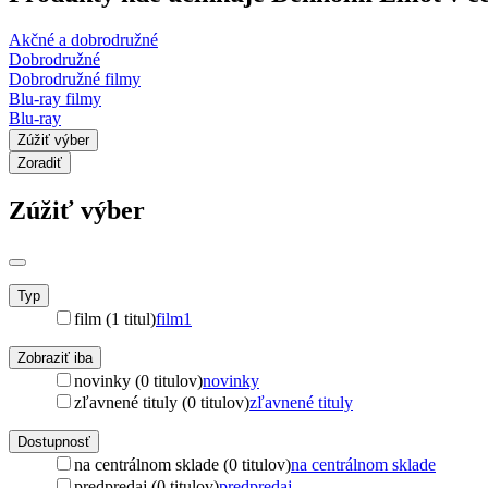
Akčné a dobrodružné
Dobrodružné
Dobrodružné filmy
Blu-ray filmy
Blu-ray
Zúžiť výber
Zoradiť
Zúžiť výber
Typ
film (1 titul)
film
1
Zobraziť iba
novinky (0 titulov)
novinky
zľavnené tituly (0 titulov)
zľavnené tituly
Dostupnosť
na centrálnom sklade (0 titulov)
na centrálnom sklade
predpredaj (0 titulov)
predpredaj