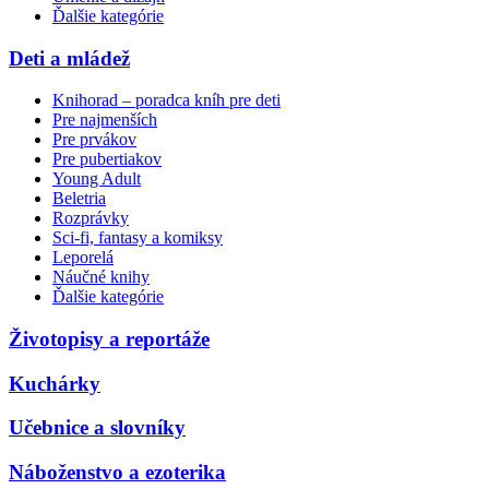
Ďalšie kategórie
Deti a mládež
Knihorad – poradca kníh pre deti
Pre najmenších
Pre prvákov
Pre pubertiakov
Young Adult
Beletria
Rozprávky
Sci-fi, fantasy a komiksy
Leporelá
Náučné knihy
Ďalšie kategórie
Životopisy a reportáže
Kuchárky
Učebnice a slovníky
Náboženstvo a ezoterika