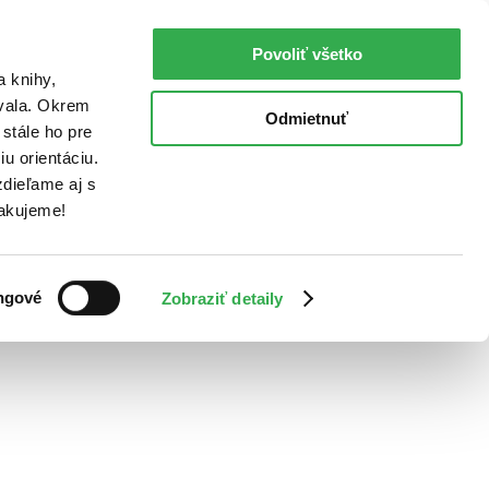
Povoliť všetko
a knihy,
ovala. Okrem
Odmietnuť
stále ho pre
u orientáciu.
dieľame aj s
Ďakujeme!
ngové
Zobraziť detaily