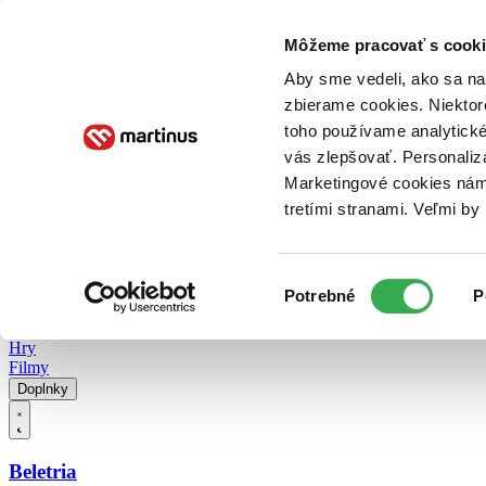
Doručenie
Kníhkupectvá
Knihovrátok
Poukážky
Knižný blog
Kontakt
Môžeme pracovať s cooki
Aby sme vedeli, ako sa na 
zbierame cookies. Niektor
E-knihy
Audioknihy
Hry
Filmy
Knihy
Doplnky
toho používame analytické
vás zlepšovať. Personaliz
Vyhľadávanie
Marketingové cookies nám 
tretími stranami. Veľmi b
Prihlásiť
Vyhľadávanie
Výber
Knihy
Potrebné
P
súhlasu
E-knihy
Audioknihy
Hry
Filmy
Doplnky
Beletria