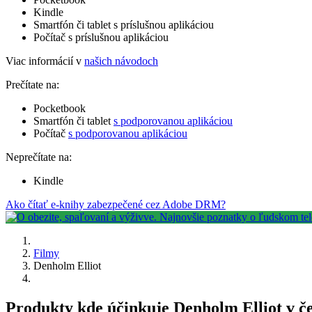
Kindle
Smartfón či tablet s príslušnou aplikáciou
Počítač s príslušnou aplikáciou
Viac informácií v
našich návodoch
Prečítate na:
Pocketbook
Smartfón či tablet
s podporovanou aplikáciou
Počítač
s podporovanou aplikáciou
Neprečítate na:
Kindle
Ako čítať e-knihy zabezpečené cez Adobe DRM?
Filmy
Denholm Elliot
Produkty kde účinkuje Denholm Elliot v č