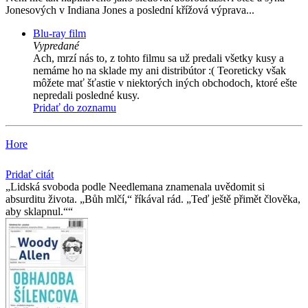
Jonesových v Indiana Jones a poslední křížová výprava...
Blu-ray film
Vypredané
Ach, mrzí nás to, z tohto filmu sa už predali všetky kusy a
nemáme ho na sklade my ani distribútor :( Teoreticky však
môžete mať šťastie v niektorých iných obchodoch, ktoré ešte
nepredali posledné kusy.
Pridať do zoznamu
Hore
Pridať citát
Lidská svoboda podle Needlemana znamenala uvědomit si
absurditu života. „Bůh mlčí,“ říkával rád. „Teď ještě přimět člověka,
aby sklapnul.“