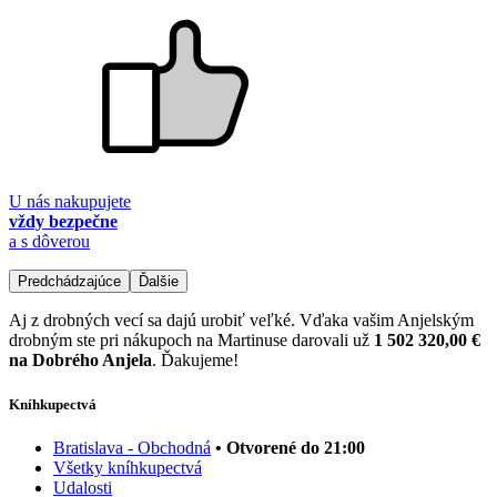
U nás nakupujete
vždy bezpečne
a s dôverou
Predchádzajúce
Ďalšie
Aj z drobných vecí sa dajú urobiť veľké. Vďaka vašim Anjelským
drobným ste pri nákupoch na Martinuse darovali už
1 502 320,00 €
na Dobrého Anjela
. Ďakujeme!
Kníhkupectvá
Bratislava - Obchodná
• Otvorené do 21:00
Všetky kníhkupectvá
Udalosti