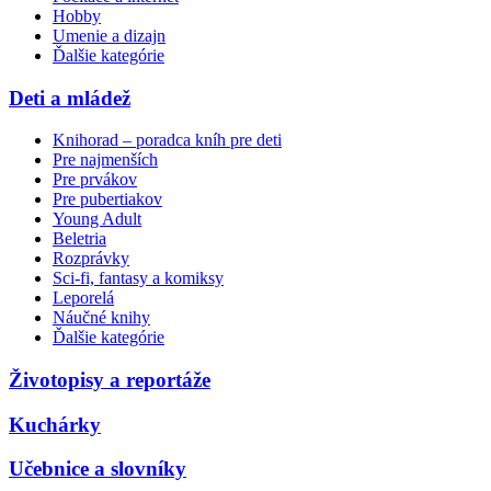
Hobby
Umenie a dizajn
Ďalšie kategórie
Deti a mládež
Knihorad – poradca kníh pre deti
Pre najmenších
Pre prvákov
Pre pubertiakov
Young Adult
Beletria
Rozprávky
Sci-fi, fantasy a komiksy
Leporelá
Náučné knihy
Ďalšie kategórie
Životopisy a reportáže
Kuchárky
Učebnice a slovníky