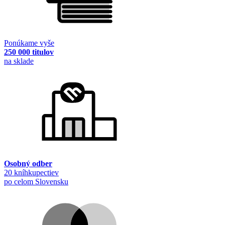
Ponúkame vyše
250 000 titulov
na sklade
Osobný odber
20 kníhkupectiev
po celom Slovensku