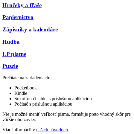
Hrnčeky a fľaše
Papiernictvo
Zápisníky a kalendáre
Hudba
LP platne
Puzzle
Prečítate na zariadeniach:
Pocketbook
Kindle
Smartfón či tablet s príslušnou aplikáciou
Počítač s príslušnou aplikáciou
Nie je možné meniť veľkosť písma, formát je preto vhodný skôr pre
väčšie obrazovky.
Viac informácií v
našich návodoch