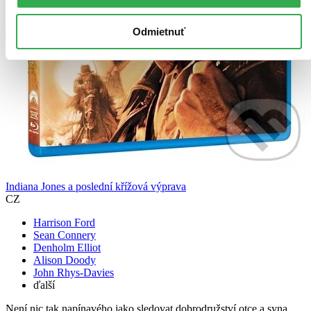
Odmietnuť
Indiana Jones a poslední křížová výprava
CZ
Harrison Ford
Sean Connery
Denholm Elliot
Alison Doody
John Rhys-Davies
ďalší
Není nic tak napínavého jako sledovat dobrodružství otce a syna