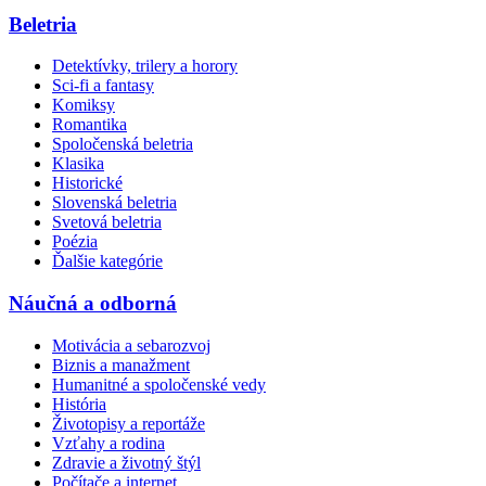
Beletria
Detektívky, trilery a horory
Sci-fi a fantasy
Komiksy
Romantika
Spoločenská beletria
Klasika
Historické
Slovenská beletria
Svetová beletria
Poézia
Ďalšie kategórie
Náučná a odborná
Motivácia a sebarozvoj
Biznis a manažment
Humanitné a spoločenské vedy
História
Životopisy a reportáže
Vzťahy a rodina
Zdravie a životný štýl
Počítače a internet