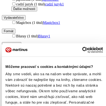
cudzí jazyk (1 titul)
cudzí jazyk
1
Ďalšie možnosti
Vydavateľstvo
Magicbox (1 titul)
Magicbox
1
Formát
Bluray (1 titul)
Bluray
1
Zúžiť výber
Zoradiť
Môžeme pracovať s cookies a kontaktnými údajmi?
Aby sme vedeli, ako sa na našom webe správate, a mohli
Bestsellery
vám zobraziť tie najlepšie tipy na knihy, zbierame cookies.
Top hodnotené
Niektoré sú naozaj potrebné a bez nich by naša stránka
Novinky
Najdrahšie
vôbec nefungovala. Okrem toho používame analytické
Najlacnejšie
cookies, ktoré nám umožňujú zisťovať, ako náš web
Najvyššia zľava
funguje, a stále ho pre vás zlepšovať. Personalizačné