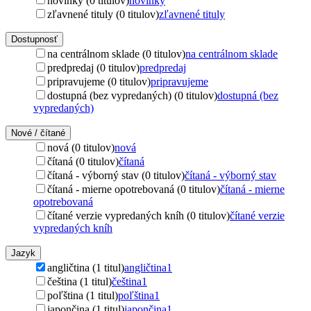
novinky (0 titulov)
novinky
zľavnené tituly (0 titulov)
zľavnené tituly
Dostupnosť
na centrálnom sklade (0 titulov)
na centrálnom sklade
predpredaj (0 titulov)
predpredaj
pripravujeme (0 titulov)
pripravujeme
dostupná (bez vypredaných) (0 titulov)
dostupná (bez
vypredaných)
Nové / čítané
nová (0 titulov)
nová
čítaná (0 titulov)
čítaná
čítaná - výborný stav (0 titulov)
čítaná - výborný stav
čítaná - mierne opotrebovaná (0 titulov)
čítaná - mierne
opotrebovaná
čítané verzie vypredaných kníh (0 titulov)
čítané verzie
vypredaných kníh
Jazyk
angličtina (1 titul)
angličtina
1
čeština (1 titul)
čeština
1
poľština (1 titul)
poľština
1
japončina (1 titul)
japončina
1