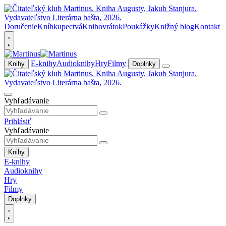
Doručenie
Kníhkupectvá
Knihovrátok
Poukážky
Knižný blog
Kontakt
E-knihy
Audioknihy
Hry
Filmy
Knihy
Doplnky
Vyhľadávanie
Prihlásiť
Vyhľadávanie
Knihy
E-knihy
Audioknihy
Hry
Filmy
Doplnky