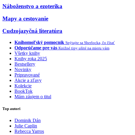
Náboženstvo a ezoterika
Mapy a cestovanie
Cudzojazyčná literatúra
Knihomoľský pomocník
Spýtajte sa Sherlocka, čo čítať
Odporúčame pre vás
Knižné tipy ušité na mieru vám
Všetky knihy
Knihy roka 2025
Bestsellery
Novinky
Pripravované
Akcie a zľavy
Kolekcie
BookTok
Mám záujem o titul
Top autori
Dominik Dán
Julie Caplin
Rebecca Yarros