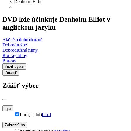
Denholm Elliot
DVD kde účinkuje Denholm Elliot v
anglickom jazyku
Akčné a dobrodružné
Dobrodružné
Dobrodružné filmy
Blu-ray filmy
Blu-ray
Zúžiť výber
Zoradiť
Zúžiť výber
Typ
film (1 titul)
film
1
Zobraziť iba