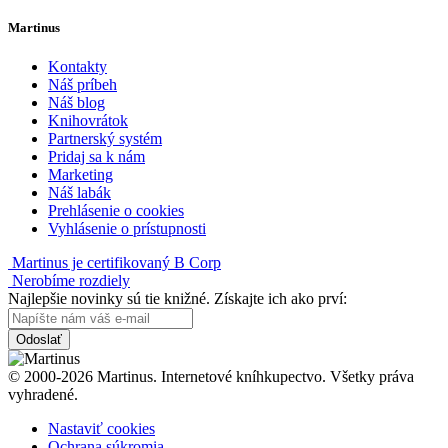
Martinus
Kontakty
Náš príbeh
Náš blog
Knihovrátok
Partnerský systém
Pridaj sa k nám
Marketing
Náš labák
Prehlásenie o cookies
Vyhlásenie o prístupnosti
Martinus je certifikovaný B Corp
Nerobíme rozdiely
Najlepšie novinky sú tie knižné. Získajte ich ako prví:
Odoslať
© 2000-2026 Martinus. Internetové kníhkupectvo. Všetky práva
vyhradené.
Nastaviť cookies
Ochrana súkromia