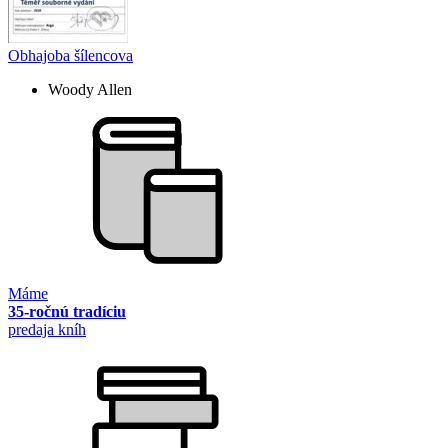
Obhajoba šílencova
Woody Allen
Máme
35-ročnú tradíciu
predaja kníh