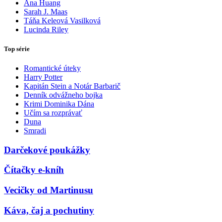
Ana Huang
Sarah J. Maas
Táňa Keleová Vasilková
Lucinda Riley
Top série
Romantické úteky
Harry Potter
Kapitán Stein a Notár Barbarič
Denník odvážneho bojka
Krimi Dominika Dána
Učím sa rozprávať
Duna
Smradi
Darčekové poukážky
Čítačky e-kníh
Vecičky od Martinusu
Káva, čaj a pochutiny