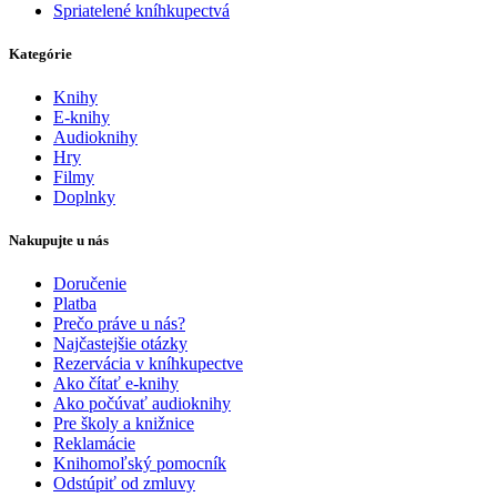
Spriatelené kníhkupectvá
Kategórie
Knihy
E-knihy
Audioknihy
Hry
Filmy
Doplnky
Nakupujte u nás
Doručenie
Platba
Prečo práve u nás?
Najčastejšie otázky
Rezervácia v kníhkupectve
Ako čítať e-knihy
Ako počúvať audioknihy
Pre školy a knižnice
Reklamácie
Knihomoľský pomocník
Odstúpiť od zmluvy