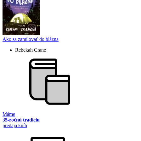
Ako sa zamilovať do blázna
Rebekah Crane
Máme
35-ročnú tradíciu
predaja kníh