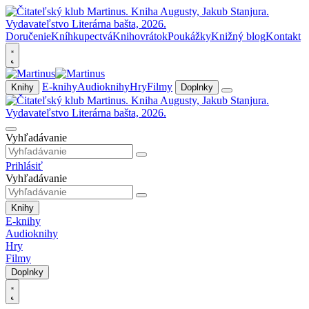
Doručenie
Kníhkupectvá
Knihovrátok
Poukážky
Knižný blog
Kontakt
E-knihy
Audioknihy
Hry
Filmy
Knihy
Doplnky
Vyhľadávanie
Prihlásiť
Vyhľadávanie
Knihy
E-knihy
Audioknihy
Hry
Filmy
Doplnky