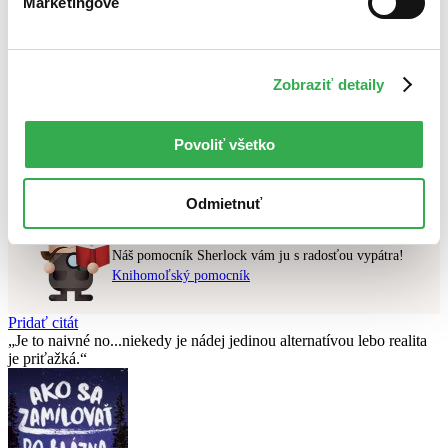
Marketingové
Najdrahšie
Najlacnejšie
Najvyššia zľava
Zobraziť detaily
Použité filtre
Zrušiť filtre
V anglickom jazyku
čítané verzie vypredaných kníh
Povoliť všetko
Nebol nájdený
žiadny titul
vyhovujúci zadaným podmienkam.
Skúste prosím zmeniť vyhľadávaný výraz.
Odmietnuť
Chcete poradiť knihu?
Náš pomocník Sherlock vám ju s radosťou vypátra!
Knihomoľský pomocník
Pridať citát
Je to naivné no...niekedy je nádej jedinou alternatívou lebo realita
je priťažká.