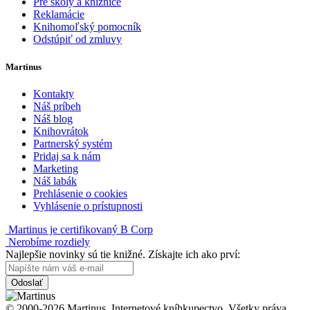
Pre školy a knižnice
Reklamácie
Knihomoľský pomocník
Odstúpiť od zmluvy
Martinus
Kontakty
Náš príbeh
Náš blog
Knihovrátok
Partnerský systém
Pridaj sa k nám
Marketing
Náš labák
Prehlásenie o cookies
Vyhlásenie o prístupnosti
Martinus je certifikovaný B Corp
Nerobíme rozdiely
Najlepšie novinky sú tie knižné. Získajte ich ako prví:
Odoslať
© 2000-2026 Martinus. Internetové kníhkupectvo. Všetky práva