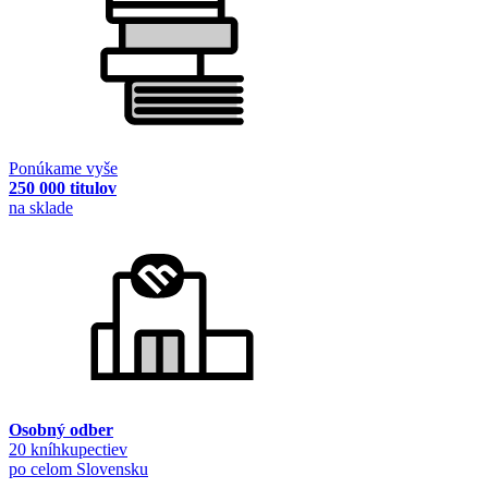
Ponúkame vyše
250 000 titulov
na sklade
Osobný odber
20 kníhkupectiev
po celom Slovensku