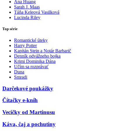
Ana Huang
Sarah J. Maas
Táňa Keleová Vasilková
Lucinda Riley
Top série
Romantické úteky
Harry Potter
Kapitán Stein a Notár Barbarič
Denník odvážneho bojka
Krimi Dominika Dána
Učím sa rozprávať
Duna
Smradi
Darčekové poukážky
Čítačky e-kníh
Vecičky od Martinusu
Káva, čaj a pochutiny