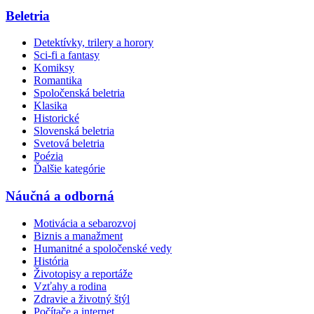
Beletria
Detektívky, trilery a horory
Sci-fi a fantasy
Komiksy
Romantika
Spoločenská beletria
Klasika
Historické
Slovenská beletria
Svetová beletria
Poézia
Ďalšie kategórie
Náučná a odborná
Motivácia a sebarozvoj
Biznis a manažment
Humanitné a spoločenské vedy
História
Životopisy a reportáže
Vzťahy a rodina
Zdravie a životný štýl
Počítače a internet