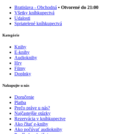
Bratislava - Obchodná
• Otvorené do 21:00
Všetky kníhkupectvá
Udalosti
Spriatelené kníhkupectvá
Kategórie
Knihy
E-knihy
Audioknihy
Hry
Filmy
Doplnky
Nakupujte u nás
Doručenie
Platba
Prečo práve u nás?
Najčastejšie otázky
Rezervácia v kníhkupectve
Ako čítať e-knihy
Ako počúvať audioknihy