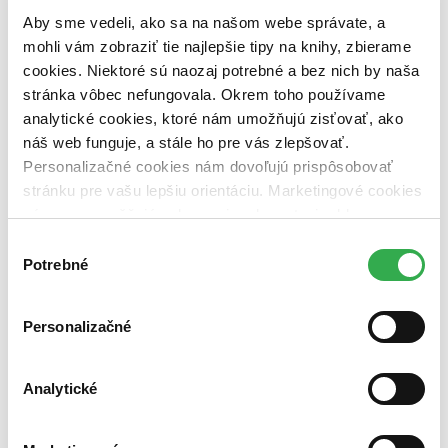
pripravujeme (0 titulov)
pripravujeme
Aby sme vedeli, ako sa na našom webe správate, a
dostupná (bez vypredaných) (0 titulov)
dostupná (bez
mohli vám zobraziť tie najlepšie tipy na knihy, zbierame
vypredaných)
cookies. Niektoré sú naozaj potrebné a bez nich by naša
Nové / čítané
stránka vôbec nefungovala. Okrem toho používame
nová (0 titulov)
nová
analytické cookies, ktoré nám umožňujú zisťovať, ako
čítaná (0 titulov)
čítaná
náš web funguje, a stále ho pre vás zlepšovať.
čítaná - výborný stav (0 titulov)
čítaná - výborný stav
Personalizačné cookies nám dovoľujú prispôsobovať
čítaná - mierne opotrebovaná (0 titulov)
čítaná - mierne
opotrebovaná
stránku pre vašu lepšiu orientáciu. Marketingové cookies
čítané verzie vypredaných kníh (0 titulov)
čítané verzie
nám zas umožňujú zobrazenie relevantnej reklamy.
vypredaných kníh
Niektoré údaje zdieľame aj s tretími stranami. Veľmi by
Výber
nám pomohlo, keby sme mohli používať všetky tieto
Zúžiť výber
Potrebné
súhlasu
cookies. Ďakujeme!
Zoradiť
Personalizačné
Analytické
Bestsellery
Top hodnotené
Novinky