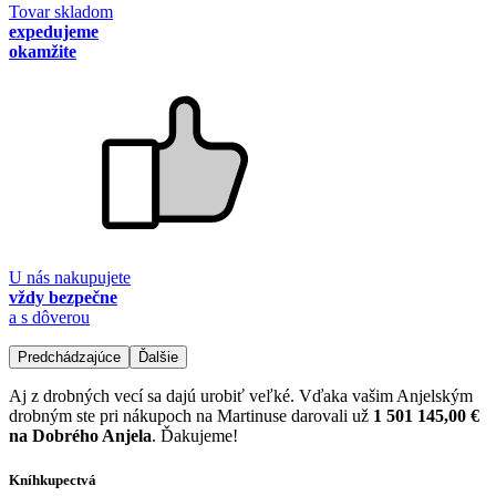
Tovar skladom
expedujeme
okamžite
U nás nakupujete
vždy bezpečne
a s dôverou
Predchádzajúce
Ďalšie
Aj z drobných vecí sa dajú urobiť veľké. Vďaka vašim Anjelským
drobným ste pri nákupoch na Martinuse darovali už
1 501 145,00 €
na Dobrého Anjela
. Ďakujeme!
Kníhkupectvá