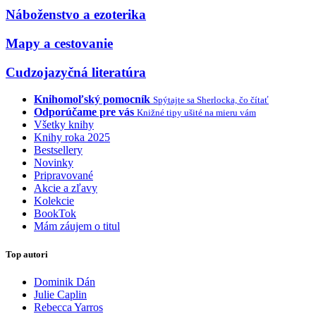
Náboženstvo a ezoterika
Mapy a cestovanie
Cudzojazyčná literatúra
Knihomoľský pomocník
Spýtajte sa Sherlocka, čo čítať
Odporúčame pre vás
Knižné tipy ušité na mieru vám
Všetky knihy
Knihy roka 2025
Bestsellery
Novinky
Pripravované
Akcie a zľavy
Kolekcie
BookTok
Mám záujem o titul
Top autori
Dominik Dán
Julie Caplin
Rebecca Yarros