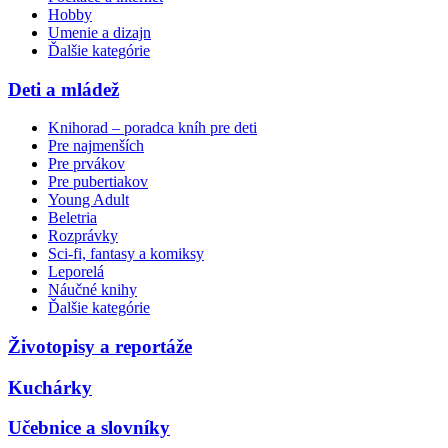
Hobby
Umenie a dizajn
Ďalšie kategórie
Deti a mládež
Knihorad – poradca kníh pre deti
Pre najmenších
Pre prvákov
Pre pubertiakov
Young Adult
Beletria
Rozprávky
Sci-fi, fantasy a komiksy
Leporelá
Náučné knihy
Ďalšie kategórie
Životopisy a reportáže
Kuchárky
Učebnice a slovníky