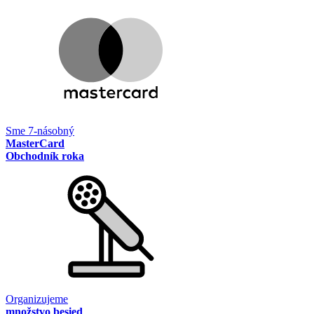
Sme 7-násobný
MasterCard
Obchodník roka
Organizujeme
množstvo besied