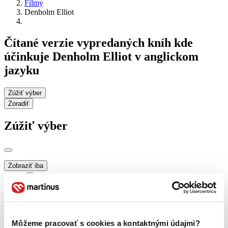
Filmy
Denholm Elliot
Čítané verzie vypredaných kníh kde
účinkuje Denholm Elliot v anglickom
jazyku
Zúžiť výber
Zoradiť
Zúžiť výber
Zobraziť iba
novinky (0 titulov)
novinky
zľavnené tituly (0 titulov)
zľavnené tituly
Dostupnosť
na centrálnom sklade (0 titulov)
na centrálnom sklade
Môžeme pracovať s cookies a kontaktnými údajmi?
predpredaj (0 titulov)
predpredaj