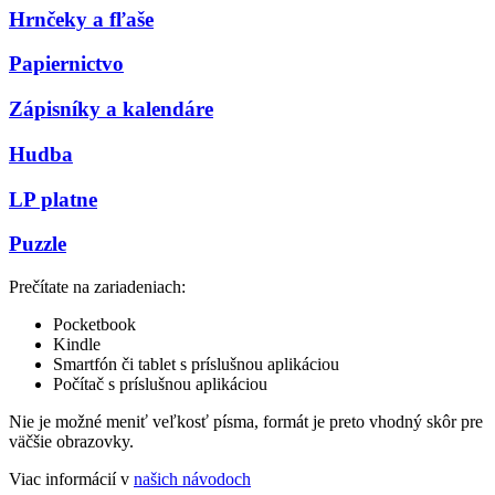
Hrnčeky a fľaše
Papiernictvo
Zápisníky a kalendáre
Hudba
LP platne
Puzzle
Prečítate na zariadeniach:
Pocketbook
Kindle
Smartfón či tablet s príslušnou aplikáciou
Počítač s príslušnou aplikáciou
Nie je možné meniť veľkosť písma, formát je preto vhodný skôr pre
väčšie obrazovky.
Viac informácií v
našich návodoch