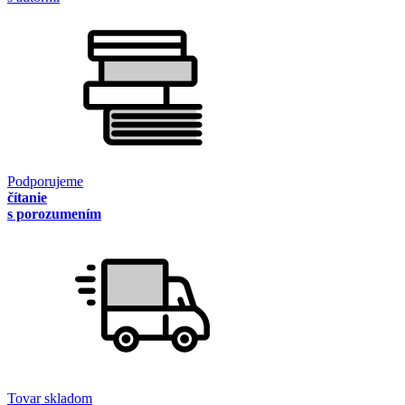
Podporujeme
čítanie
s porozumením
Tovar skladom