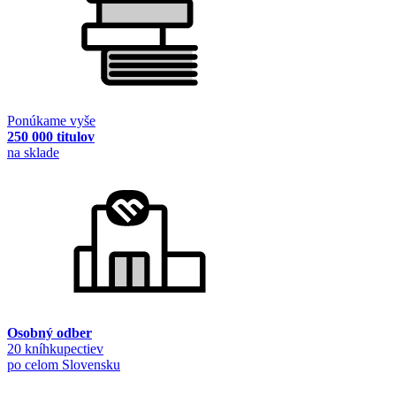
Ponúkame vyše
250 000 titulov
na sklade
Osobný odber
20 kníhkupectiev
po celom Slovensku