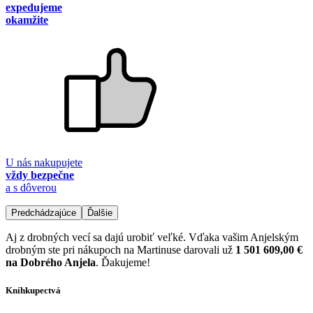
expedujeme
okamžite
U nás nakupujete
vždy bezpečne
a s dôverou
Predchádzajúce
Ďalšie
Aj z drobných vecí sa dajú urobiť veľké. Vďaka vašim Anjelským
drobným ste pri nákupoch na Martinuse darovali už
1 501 609,00 €
na Dobrého Anjela
. Ďakujeme!
Kníhkupectvá