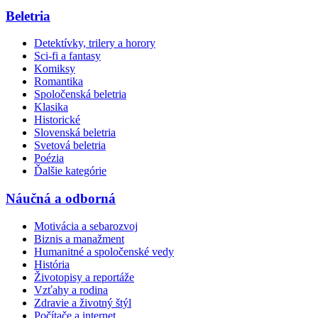
Beletria
Detektívky, trilery a horory
Sci-fi a fantasy
Komiksy
Romantika
Spoločenská beletria
Klasika
Historické
Slovenská beletria
Svetová beletria
Poézia
Ďalšie kategórie
Náučná a odborná
Motivácia a sebarozvoj
Biznis a manažment
Humanitné a spoločenské vedy
História
Životopisy a reportáže
Vzťahy a rodina
Zdravie a životný štýl
Počítače a internet