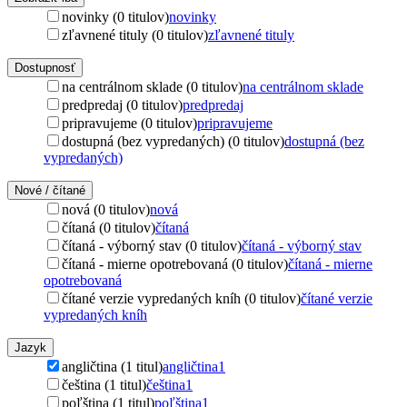
novinky (0 titulov)
novinky
zľavnené tituly (0 titulov)
zľavnené tituly
Dostupnosť
na centrálnom sklade (0 titulov)
na centrálnom sklade
predpredaj (0 titulov)
predpredaj
pripravujeme (0 titulov)
pripravujeme
dostupná (bez vypredaných) (0 titulov)
dostupná (bez
vypredaných)
Nové / čítané
nová (0 titulov)
nová
čítaná (0 titulov)
čítaná
čítaná - výborný stav (0 titulov)
čítaná - výborný stav
čítaná - mierne opotrebovaná (0 titulov)
čítaná - mierne
opotrebovaná
čítané verzie vypredaných kníh (0 titulov)
čítané verzie
vypredaných kníh
Jazyk
angličtina (1 titul)
angličtina
1
čeština (1 titul)
čeština
1
poľština (1 titul)
poľština
1