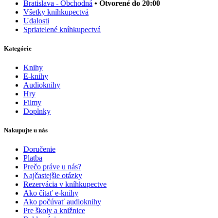
Bratislava - Obchodná
• Otvorené do 20:00
Všetky kníhkupectvá
Udalosti
Spriatelené kníhkupectvá
Kategórie
Knihy
E-knihy
Audioknihy
Hry
Filmy
Doplnky
Nakupujte u nás
Doručenie
Platba
Prečo práve u nás?
Najčastejšie otázky
Rezervácia v kníhkupectve
Ako čítať e-knihy
Ako počúvať audioknihy
Pre školy a knižnice