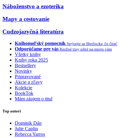
Náboženstvo a ezoterika
Mapy a cestovanie
Cudzojazyčná literatúra
Knihomoľský pomocník
Spýtajte sa Sherlocka, čo čítať
Odporúčame pre vás
Knižné tipy ušité na mieru vám
Všetky knihy
Knihy roka 2025
Bestsellery
Novinky
Pripravované
Akcie a zľavy
Kolekcie
BookTok
Mám záujem o titul
Top autori
Dominik Dán
Julie Caplin
Rebecca Yarros