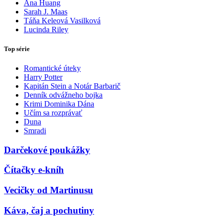
Ana Huang
Sarah J. Maas
Táňa Keleová Vasilková
Lucinda Riley
Top série
Romantické úteky
Harry Potter
Kapitán Stein a Notár Barbarič
Denník odvážneho bojka
Krimi Dominika Dána
Učím sa rozprávať
Duna
Smradi
Darčekové poukážky
Čítačky e-kníh
Vecičky od Martinusu
Káva, čaj a pochutiny