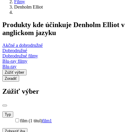
Filmy
Denholm Elliot
Produkty kde účinkuje Denholm Elliot v
anglickom jazyku
Akčné a dobrodružné
Dobrodružné
Dobrodružné filmy
Blu-ray filmy
Blu-ray
Zúžiť výber
Zoradiť
Zúžiť výber
Typ
film (1 titul)
film
1
Zobraziť iba