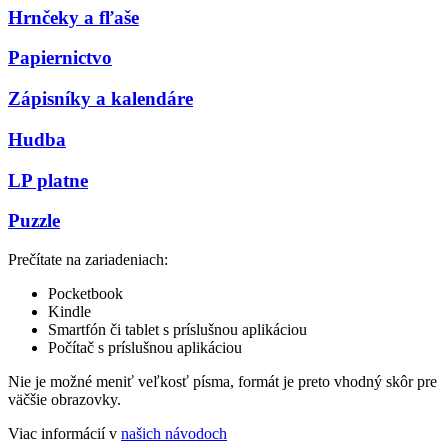
Hrnčeky a fľaše
Papiernictvo
Zápisníky a kalendáre
Hudba
LP platne
Puzzle
Prečítate na zariadeniach:
Pocketbook
Kindle
Smartfón či tablet s príslušnou aplikáciou
Počítač s príslušnou aplikáciou
Nie je možné meniť veľkosť písma, formát je preto vhodný skôr pre
väčšie obrazovky.
Viac informácií v
našich návodoch