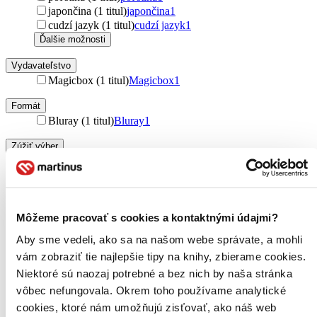
japončina (1 titul)
japončina
1
cudzí jazyk (1 titul)
cudzí jazyk
1
Ďalšie možnosti
Vydavateľstvo
Magicbox (1 titul)
Magicbox
1
Formát
Bluray (1 titul)
Bluray
1
Zúžiť výber
Zoradiť
Môžeme pracovať s cookies a kontaktnými údajmi?
Aby sme vedeli, ako sa na našom webe správate, a mohli
Bestsellery
Top hodnotené
vám zobraziť tie najlepšie tipy na knihy, zbierame cookies.
Novinky
Niektoré sú naozaj potrebné a bez nich by naša stránka
Najdrahšie
vôbec nefungovala. Okrem toho používame analytické
Najlacnejšie
Najvyššia zľava
cookies, ktoré nám umožňujú zisťovať, ako náš web