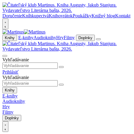
Doručenie
Kníhkupectvá
Knihovrátok
Poukážky
Knižný blog
Kontakt
E-knihy
Audioknihy
Hry
Filmy
Knihy
Doplnky
Vyhľadávanie
Prihlásiť
Vyhľadávanie
Knihy
E-knihy
Audioknihy
Hry
Filmy
Doplnky