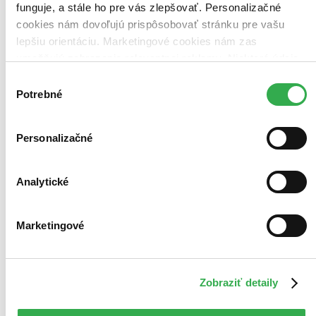
funguje, a stále ho pre vás zlepšovať. Personalizačné
cookies nám dovoľujú prispôsobovať stránku pre vašu
Použité filtre
Zrušiť filtre
lepšiu orientáciu. Marketingové cookies nám zas
V anglickom jazyku
umožňujú zobrazenie relevantnej reklamy. Niektoré údaje
zdieľame aj s tretími stranami. Veľmi by nám pomohlo,
Výber
keby sme mohli používať všetky tieto cookies. Ďakujeme!
Potrebné
súhlasu
Personalizačné
Analytické
Marketingové
Zobraziť detaily