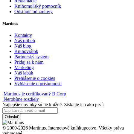
Reklamácie
Knihomoľský pomocník
Odstúpiť od zmluvy
Martinus
Kontakty
Náš príbeh
Náš blog
Knihovrátok
Partnerský systém
Pridaj sa k nám
Marketing
Náš labák
Prehlásenie o cookies
Vyhlásenie o prístupnosti
Martinus je certifikovaný B Corp
Nerobíme rozdiely
Najlepšie novinky sú tie knižné. Získajte ich ako prví:
Odoslať
© 2000-2026 Martinus. Internetové kníhkupectvo. Všetky práva
vyhradené.