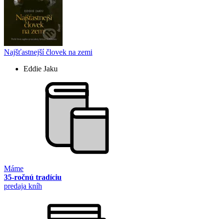
Najšťastnejší človek na zemi
Eddie Jaku
Máme
35-ročnú tradíciu
predaja kníh