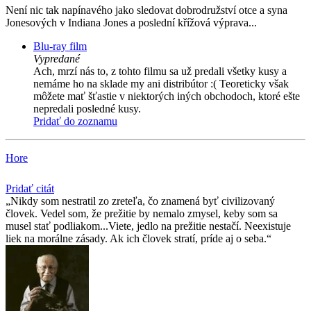
Není nic tak napínavého jako sledovat dobrodružství otce a syna
Jonesových v Indiana Jones a poslední křížová výprava...
Blu-ray film
Vypredané
Ach, mrzí nás to, z tohto filmu sa už predali všetky kusy a
nemáme ho na sklade my ani distribútor :( Teoreticky však
môžete mať šťastie v niektorých iných obchodoch, ktoré ešte
nepredali posledné kusy.
Pridať do zoznamu
Hore
Pridať citát
Nikdy som nestratil zo zreteľa, čo znamená byť civilizovaný
človek. Vedel som, že prežitie by nemalo zmysel, keby som sa
musel stať podliakom...Viete, jedlo na prežitie nestačí. Neexistuje
liek na morálne zásady. Ak ich človek stratí, príde aj o seba.