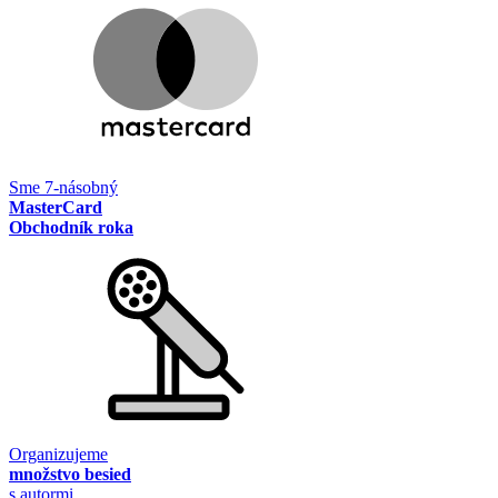
Sme 7-násobný
MasterCard
Obchodník roka
Organizujeme
množstvo besied
s autormi