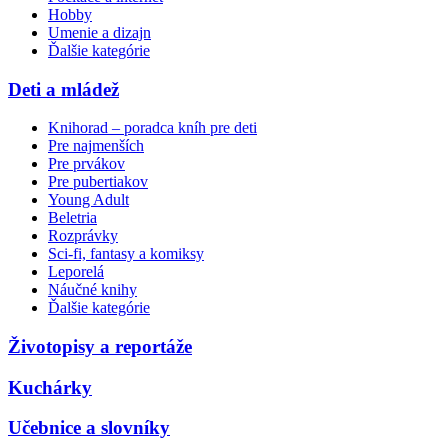
Hobby
Umenie a dizajn
Ďalšie kategórie
Deti a mládež
Knihorad – poradca kníh pre deti
Pre najmenších
Pre prvákov
Pre pubertiakov
Young Adult
Beletria
Rozprávky
Sci-fi, fantasy a komiksy
Leporelá
Náučné knihy
Ďalšie kategórie
Životopisy a reportáže
Kuchárky
Učebnice a slovníky