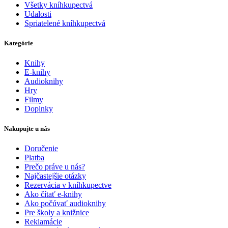
Všetky kníhkupectvá
Udalosti
Spriatelené kníhkupectvá
Kategórie
Knihy
E-knihy
Audioknihy
Hry
Filmy
Doplnky
Nakupujte u nás
Doručenie
Platba
Prečo práve u nás?
Najčastejšie otázky
Rezervácia v kníhkupectve
Ako čítať e-knihy
Ako počúvať audioknihy
Pre školy a knižnice
Reklamácie