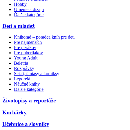
Hobby
Umenie a dizajn
Ďalšie kategórie
Deti a mládež
Knihorad – poradca kníh pre deti
Pre najmenších
Pre prvákov
Pre pubertiakov
Young Adult
Beletria
Rozprávky
Sci-fi, fantasy a komiksy
Leporelá
Náučné knihy
Ďalšie kategórie
Životopisy a reportáže
Kuchárky
Učebnice a slovníky