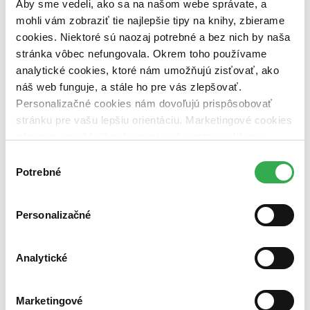
Aby sme vedeli, ako sa na našom webe správate, a
pripravujeme (0 titulov)
pripravujeme
dostupná (bez vypredaných) (0 titulov)
dostupná (bez
mohli vám zobraziť tie najlepšie tipy na knihy, zbierame
vypredaných)
cookies. Niektoré sú naozaj potrebné a bez nich by naša
stránka vôbec nefungovala. Okrem toho používame
Nové / čítané
nová (0 titulov)
nová
analytické cookies, ktoré nám umožňujú zisťovať, ako
čítaná (0 titulov)
čítaná
náš web funguje, a stále ho pre vás zlepšovať.
čítaná - výborný stav (0 titulov)
čítaná - výborný stav
Personalizačné cookies nám dovoľujú prispôsobovať
čítaná - mierne opotrebovaná (0 titulov)
čítaná - mierne
stránku pre vašu lepšiu orientáciu. Marketingové cookies
opotrebovaná
nám zas umožňujú zobrazenie relevantnej reklamy.
čítané verzie vypredaných kníh (0 titulov)
čítané verzie
vypredaných kníh
Niektoré údaje zdieľame aj s tretími stranami. Veľmi by
Výber
nám pomohlo, keby sme mohli používať všetky tieto
Potrebné
súhlasu
Zúžiť výber
cookies. Ďakujeme!
Zoradiť
Personalizačné
Analytické
Bestsellery
Top hodnotené
Novinky
Marketingové
Najdrahšie