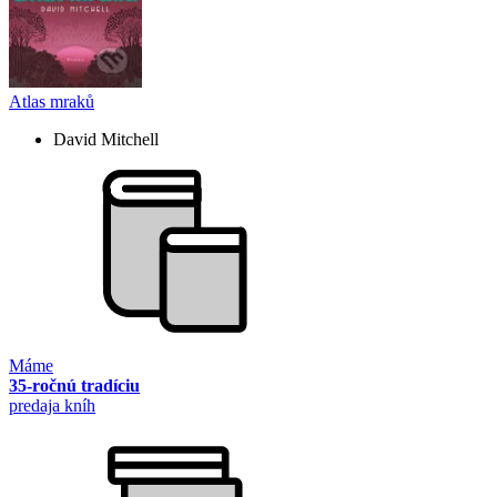
Atlas mraků
David Mitchell
Máme
35-ročnú tradíciu
predaja kníh