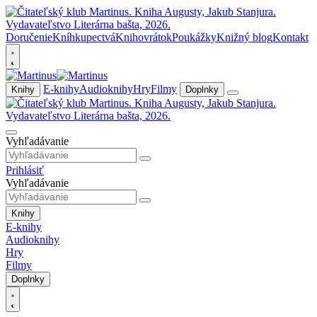
Doručenie
Kníhkupectvá
Knihovrátok
Poukážky
Knižný blog
Kontakt
E-knihy
Audioknihy
Hry
Filmy
Knihy
Doplnky
Vyhľadávanie
Prihlásiť
Vyhľadávanie
Knihy
E-knihy
Audioknihy
Hry
Filmy
Doplnky