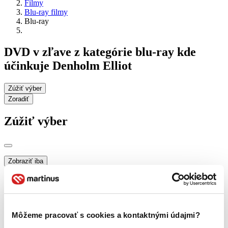
Filmy
Blu-ray filmy
Blu-ray
DVD v zľave z kategórie blu-ray kde
účinkuje Denholm Elliot
Zúžiť výber
Zoradiť
Zúžiť výber
Zobraziť iba
novinky (0 titulov)
novinky
zľavnené tituly (0 titulov)
zľavnené tituly
Dostupnosť
na centrálnom sklade (0 titulov)
na centrálnom sklade
Môžeme pracovať s cookies a kontaktnými údajmi?
predpredaj (0 titulov)
predpredaj