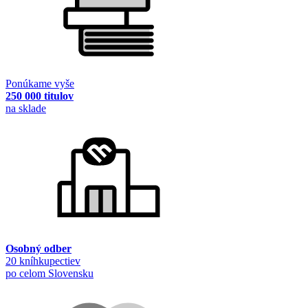
Ponúkame vyše
250 000 titulov
na sklade
Osobný odber
20 kníhkupectiev
po celom Slovensku