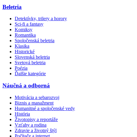
Beletria
Detektívky, trilery a horory
Sci-fi a fantasy
Komiksy
Romantika
Spoločenská beletria
Klasika
Historické
Slovenská beletria
Svetová beletria
Poézia
Ďalšie kategórie
Náučná a odborná
Motivácia a sebarozvoj
Biznis a manažment
Humanitné a spoločenské vedy
História
Životopisy a reportáže
Vzťahy a rodina
Zdravie a životný štýl
Počítače a internet