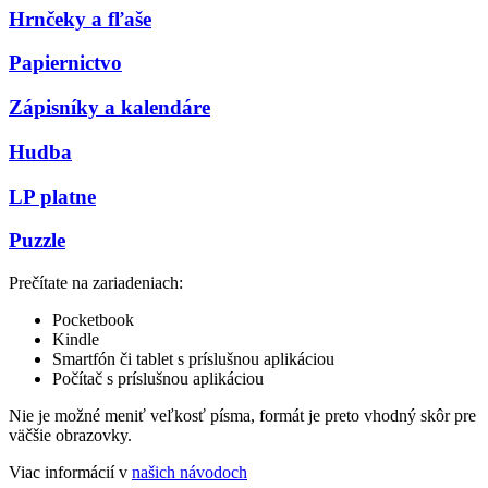
Hrnčeky a fľaše
Papiernictvo
Zápisníky a kalendáre
Hudba
LP platne
Puzzle
Prečítate na zariadeniach:
Pocketbook
Kindle
Smartfón či tablet s príslušnou aplikáciou
Počítač s príslušnou aplikáciou
Nie je možné meniť veľkosť písma, formát je preto vhodný skôr pre
väčšie obrazovky.
Viac informácií v
našich návodoch