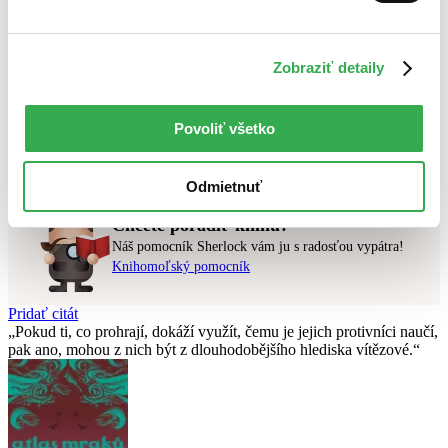
Najlacnejšie
Najvyššia zľava
Zobraziť detaily
Použité filtre
Zrušiť filtre
Účinkuje Denholm Elliot
v zľave
Povoliť všetko
Nebol nájdený
žiadny titul
vyhovujúci zadaným podmienkam.
Skúste prosím zmeniť vyhľadávaný výraz.
Odmietnuť
Chcete poradiť knihu?
Náš pomocník Sherlock vám ju s radosťou vypátra!
Knihomoľský pomocník
Pridať citát
Pokud ti, co prohrají, dokáží využít, čemu je jejich protivníci naučí,
pak ano, mohou z nich být z dlouhodobějšího hlediska vítězové.