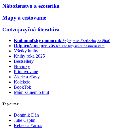
Náboženstvo a ezoterika
Mapy a cestovanie
Cudzojazyčná literatúra
Knihomoľský pomocník
Spýtajte sa Sherlocka, čo čítať
Odporúčame pre vás
Knižné tipy ušité na mieru vám
Všetky knihy
Knihy roka 2025
Bestsellery
Novinky
Pripravované
Akcie a zľavy
Kolekcie
BookTok
Mám záujem o titul
Top autori
Dominik Dán
Julie Caplin
Rebecca Yarros