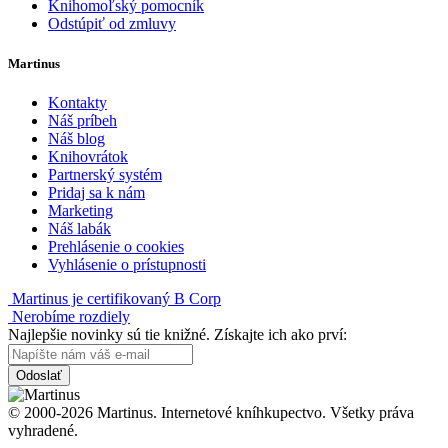
Knihomoľský pomocník
Odstúpiť od zmluvy
Martinus
Kontakty
Náš príbeh
Náš blog
Knihovrátok
Partnerský systém
Pridaj sa k nám
Marketing
Náš labák
Prehlásenie o cookies
Vyhlásenie o prístupnosti
Martinus je certifikovaný B Corp
Nerobíme rozdiely
Najlepšie novinky sú tie knižné. Získajte ich ako prví:
Odoslať
© 2000-2026 Martinus. Internetové kníhkupectvo. Všetky práva
vyhradené.