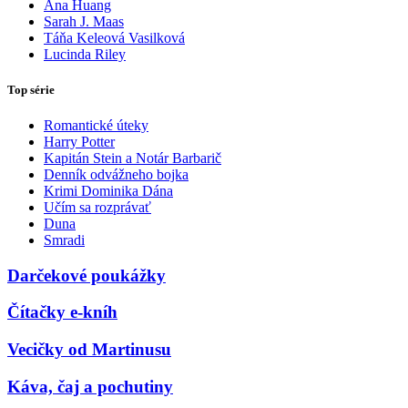
Ana Huang
Sarah J. Maas
Táňa Keleová Vasilková
Lucinda Riley
Top série
Romantické úteky
Harry Potter
Kapitán Stein a Notár Barbarič
Denník odvážneho bojka
Krimi Dominika Dána
Učím sa rozprávať
Duna
Smradi
Darčekové poukážky
Čítačky e-kníh
Vecičky od Martinusu
Káva, čaj a pochutiny