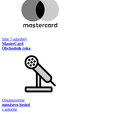
Sme 7-násobný
MasterCard
Obchodník roka
Organizujeme
množstvo besied
s autormi