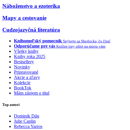
Náboženstvo a ezoterika
Mapy a cestovanie
Cudzojazyčná literatúra
Knihomoľský pomocník
Spýtajte sa Sherlocka, čo čítať
Odporúčame pre vás
Knižné tipy ušité na mieru vám
Všetky knihy
Knihy roka 2025
Bestsellery
Novinky
Pripravované
Akcie a zľavy
Kolekcie
BookTok
Mám záujem o titul
Top autori
Dominik Dán
Julie Caplin
Rebecca Yarros