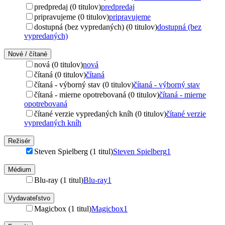
predpredaj (0 titulov)
predpredaj
pripravujeme (0 titulov)
pripravujeme
dostupná (bez vypredaných) (0 titulov)
dostupná (bez
vypredaných)
Nové / čítané
nová (0 titulov)
nová
čítaná (0 titulov)
čítaná
čítaná - výborný stav (0 titulov)
čítaná - výborný stav
čítaná - mierne opotrebovaná (0 titulov)
čítaná - mierne
opotrebovaná
čítané verzie vypredaných kníh (0 titulov)
čítané verzie
vypredaných kníh
Režisér
Steven Spielberg (1 titul)
Steven Spielberg
1
Médium
Blu-ray (1 titul)
Blu-ray
1
Vydavateľstvo
Magicbox (1 titul)
Magicbox
1