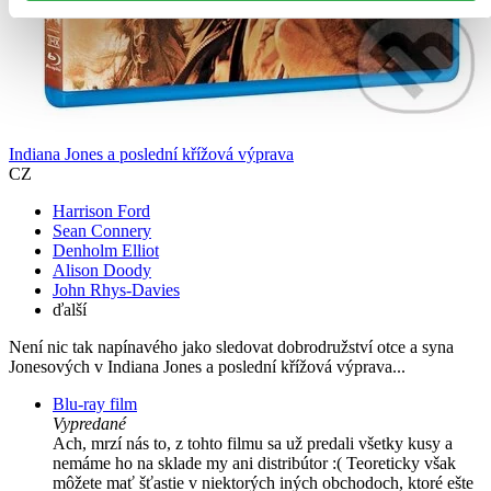
Indiana Jones a poslední křížová výprava
CZ
Harrison Ford
Sean Connery
Denholm Elliot
Alison Doody
John Rhys-Davies
ďalší
Není nic tak napínavého jako sledovat dobrodružství otce a syna
Jonesových v Indiana Jones a poslední křížová výprava...
Blu-ray film
Vypredané
Ach, mrzí nás to, z tohto filmu sa už predali všetky kusy a
nemáme ho na sklade my ani distribútor :( Teoreticky však
môžete mať šťastie v niektorých iných obchodoch, ktoré ešte