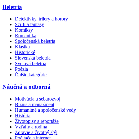
Beletria
Detektívky, trilery a horory
Sci-fi a fantasy
Komiksy
Romantika
Spoločenská beletria
Klasika
Historické
Slovenská beletria
Svetová beletria
Poézia
Ďalšie kategórie
Náučná a odborná
Motivácia a sebarozvoj
Biznis a manažment
Humanitné a spoločenské vedy
História
Životopisy a reportáže
Vzťahy a rodina
Zdravie a životný štýl
Počítače a internet