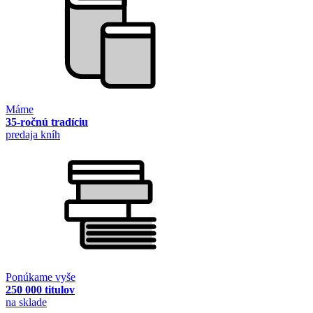
Máme
35-ročnú tradíciu
predaja kníh
Ponúkame vyše
250 000 titulov
na sklade