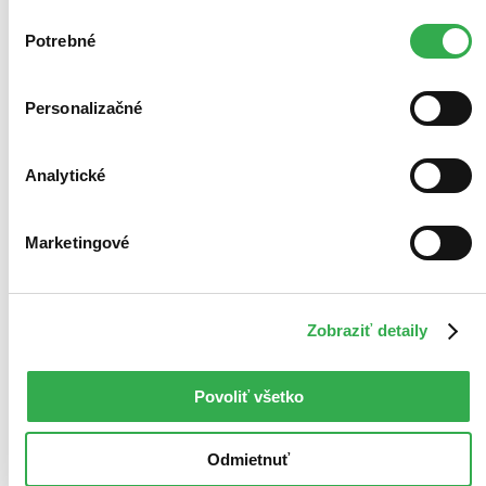
zdieľame aj s tretími stranami. Veľmi by nám pomohlo,
Výber
keby sme mohli používať všetky tieto cookies. Ďakujeme!
Potrebné
súhlasu
Personalizačné
Analytické
Marketingové
Zobraziť detaily
Povoliť všetko
Odmietnuť