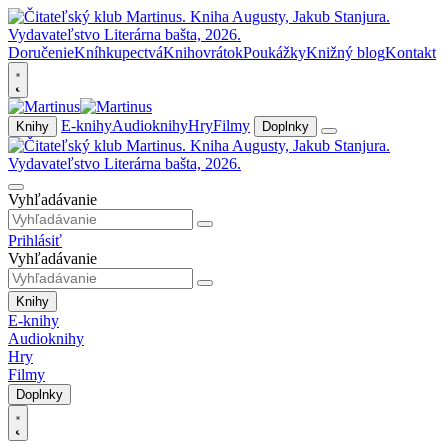
Doručenie
Kníhkupectvá
Knihovrátok
Poukážky
Knižný blog
Kontakt
E-knihy
Audioknihy
Hry
Filmy
Knihy
Doplnky
Vyhľadávanie
Prihlásiť
Vyhľadávanie
Knihy
E-knihy
Audioknihy
Hry
Filmy
Doplnky