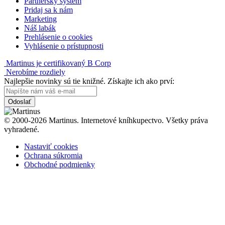
Partnerský systém
Pridaj sa k nám
Marketing
Náš labák
Prehlásenie o cookies
Vyhlásenie o prístupnosti
Martinus je certifikovaný B Corp
Nerobíme rozdiely
Najlepšie novinky sú tie knižné. Získajte ich ako prví:
Odoslať
© 2000-2026 Martinus. Internetové kníhkupectvo. Všetky práva
vyhradené.
Nastaviť cookies
Ochrana súkromia
Obchodné podmienky