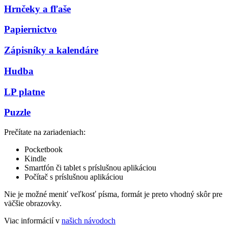
Hrnčeky a fľaše
Papiernictvo
Zápisníky a kalendáre
Hudba
LP platne
Puzzle
Prečítate na zariadeniach:
Pocketbook
Kindle
Smartfón či tablet s príslušnou aplikáciou
Počítač s príslušnou aplikáciou
Nie je možné meniť veľkosť písma, formát je preto vhodný skôr pre
väčšie obrazovky.
Viac informácií v
našich návodoch