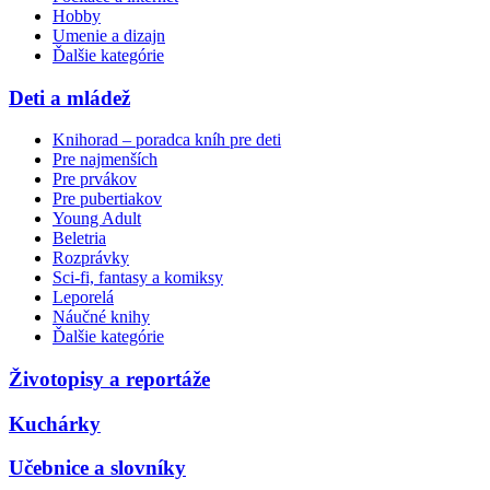
Hobby
Umenie a dizajn
Ďalšie kategórie
Deti a mládež
Knihorad – poradca kníh pre deti
Pre najmenších
Pre prvákov
Pre pubertiakov
Young Adult
Beletria
Rozprávky
Sci-fi, fantasy a komiksy
Leporelá
Náučné knihy
Ďalšie kategórie
Životopisy a reportáže
Kuchárky
Učebnice a slovníky