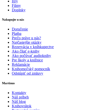
Hry
Filmy
Doplnky
Nakupujte u nás
Doručenie
Platba
Prečo práve u nás?
Najčastejšie otázky
Rezervácia v kníhkupectve
Ako čítať e-knihy
Ako počúvať audioknihy
Pre školy a knižnice
Reklamácie
Knihomoľský pomocník
Odstúpiť od zmluvy
Martinus
Kontakty
Náš príbeh
Náš blog
Knihovrátok