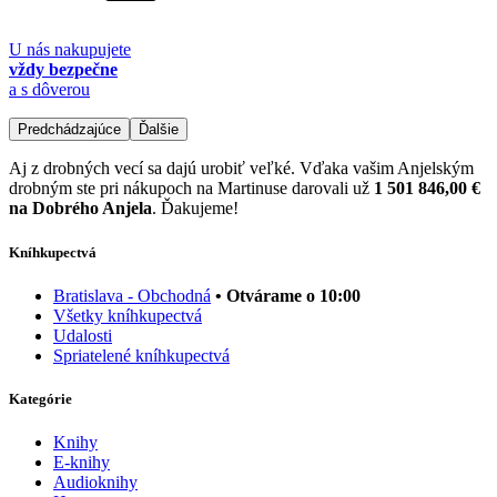
U nás nakupujete
vždy bezpečne
a s dôverou
Predchádzajúce
Ďalšie
Aj z drobných vecí sa dajú urobiť veľké. Vďaka vašim Anjelským
drobným ste pri nákupoch na Martinuse darovali už
1 501 846,00 €
na Dobrého Anjela
. Ďakujeme!
Kníhkupectvá
Bratislava - Obchodná
• Otvárame o 10:00
Všetky kníhkupectvá
Udalosti
Spriatelené kníhkupectvá
Kategórie
Knihy
E-knihy
Audioknihy