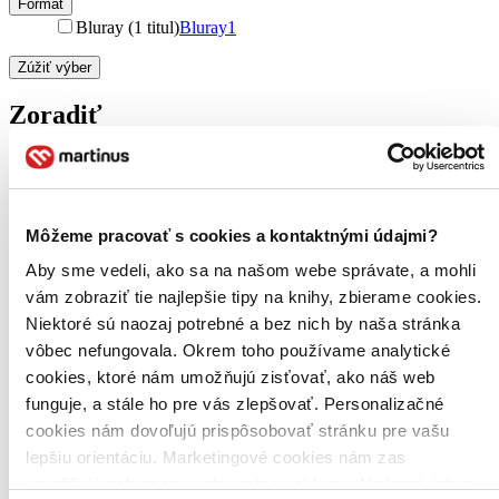
Formát
Bluray (1 titul)
Bluray
1
Zúžiť výber
Zoradiť
Bestsellery
Môžeme pracovať s cookies a kontaktnými údajmi?
Top hodnotené
Novinky
Aby sme vedeli, ako sa na našom webe správate, a mohli
Najdrahšie
vám zobraziť tie najlepšie tipy na knihy, zbierame cookies.
Najlacnejšie
Najvyššia zľava
Niektoré sú naozaj potrebné a bez nich by naša stránka
vôbec nefungovala. Okrem toho používame analytické
cookies, ktoré nám umožňujú zisťovať, ako náš web
Použité filtre
Zrušiť filtre
funguje, a stále ho pre vás zlepšovať. Personalizačné
Účinkuje Denholm Elliot
Režisér Steven Spielberg
cookies nám dovoľujú prispôsobovať stránku pre vašu
lepšiu orientáciu. Marketingové cookies nám zas
umožňujú zobrazenie relevantnej reklamy. Niektoré údaje