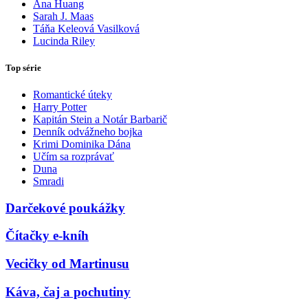
Ana Huang
Sarah J. Maas
Táňa Keleová Vasilková
Lucinda Riley
Top série
Romantické úteky
Harry Potter
Kapitán Stein a Notár Barbarič
Denník odvážneho bojka
Krimi Dominika Dána
Učím sa rozprávať
Duna
Smradi
Darčekové poukážky
Čítačky e-kníh
Vecičky od Martinusu
Káva, čaj a pochutiny