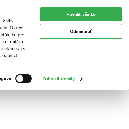
Povoliť všetko
a knihy,
ovala. Okrem
Odmietnuť
stále ho pre
u orientáciu.
dieľame aj s
Ďakujeme!
ngové
Zobraziť detaily