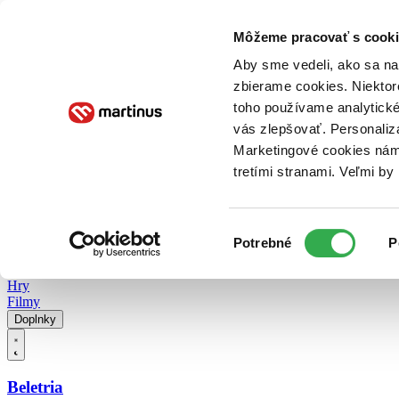
Doručenie
Kníhkupectvá
Knihovrátok
Poukážky
Knižný blog
Kontakt
Môžeme pracovať s cooki
Aby sme vedeli, ako sa na 
zbierame cookies. Niektor
E-knihy
Audioknihy
Hry
Filmy
Knihy
Doplnky
toho používame analytické
vás zlepšovať. Personaliz
Vyhľadávanie
Marketingové cookies nám 
tretími stranami. Veľmi b
Prihlásiť
Vyhľadávanie
Výber
Knihy
Potrebné
P
súhlasu
E-knihy
Audioknihy
Hry
Filmy
Doplnky
Beletria