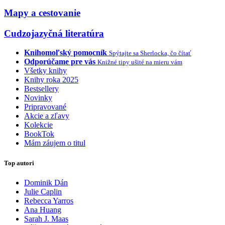
Mapy a cestovanie
Cudzojazyčná literatúra
Knihomoľský pomocník
Spýtajte sa Sherlocka, čo čítať
Odporúčame pre vás
Knižné tipy ušité na mieru vám
Všetky knihy
Knihy roka 2025
Bestsellery
Novinky
Pripravované
Akcie a zľavy
Kolekcie
BookTok
Mám záujem o titul
Top autori
Dominik Dán
Julie Caplin
Rebecca Yarros
Ana Huang
Sarah J. Maas