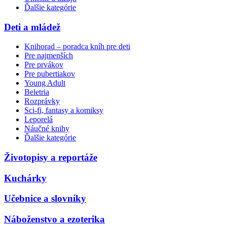
Ďalšie kategórie
Deti a mládež
Knihorad – poradca kníh pre deti
Pre najmenších
Pre prvákov
Pre pubertiakov
Young Adult
Beletria
Rozprávky
Sci-fi, fantasy a komiksy
Leporelá
Náučné knihy
Ďalšie kategórie
Životopisy a reportáže
Kuchárky
Učebnice a slovníky
Náboženstvo a ezoterika