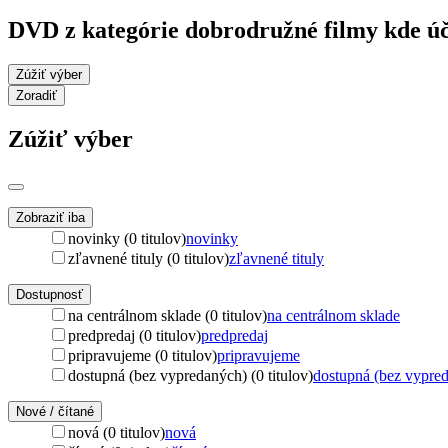
DVD z kategórie dobrodružné filmy kde úč
Zúžiť výber
Zoradiť
Zúžiť výber
Zobraziť iba
novinky (0 titulov)
novinky
zľavnené tituly (0 titulov)
zľavnené tituly
Dostupnosť
na centrálnom sklade (0 titulov)
na centrálnom sklade
predpredaj (0 titulov)
predpredaj
pripravujeme (0 titulov)
pripravujeme
dostupná (bez vypredaných) (0 titulov)
dostupná (bez vypre
Nové / čítané
nová (0 titulov)
nová