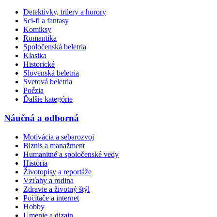
Detektívky, trilery a horory
Sci-fi a fantasy
Komiksy
Romantika
Spoločenská beletria
Klasika
Historické
Slovenská beletria
Svetová beletria
Poézia
Ďalšie kategórie
Náučná a odborná
Motivácia a sebarozvoj
Biznis a manažment
Humanitné a spoločenské vedy
História
Životopisy a reportáže
Vzťahy a rodina
Zdravie a životný štýl
Počítače a internet
Hobby
Umenie a dizajn