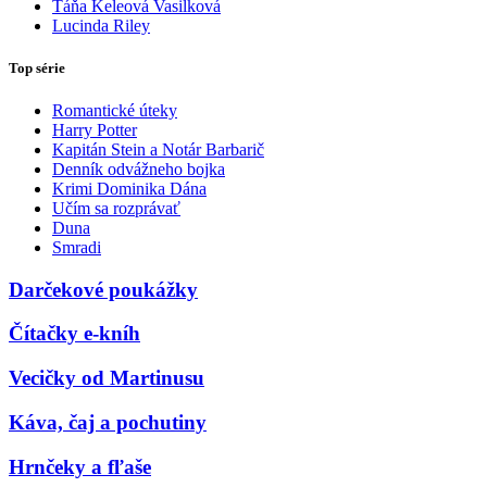
Táňa Keleová Vasilková
Lucinda Riley
Top série
Romantické úteky
Harry Potter
Kapitán Stein a Notár Barbarič
Denník odvážneho bojka
Krimi Dominika Dána
Učím sa rozprávať
Duna
Smradi
Darčekové poukážky
Čítačky e-kníh
Vecičky od Martinusu
Káva, čaj a pochutiny
Hrnčeky a fľaše