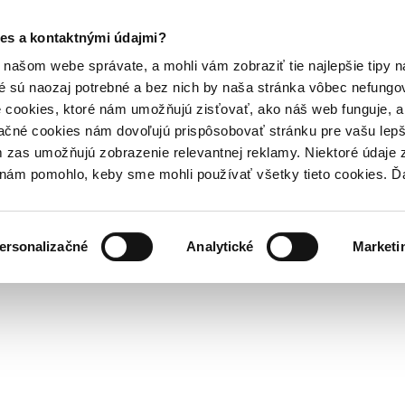
es a kontaktnými údajmi?
našom webe správate, a mohli vám zobraziť tie najlepšie tipy n
é sú naozaj potrebné a bez nich by naša stránka vôbec nefung
 cookies, ktoré nám umožňujú zisťovať, ako náš web funguje, a 
ačné cookies nám dovoľujú prispôsobovať stránku pre vašu lepši
zas umožňujú zobrazenie relevantnej reklamy. Niektoré údaje z
y nám pomohlo, keby sme mohli používať všetky tieto cookies. 
ersonalizačné
Analytické
Marketi