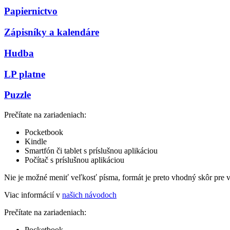
Papiernictvo
Zápisníky a kalendáre
Hudba
LP platne
Puzzle
Prečítate na zariadeniach:
Pocketbook
Kindle
Smartfón či tablet s príslušnou aplikáciou
Počítač s príslušnou aplikáciou
Nie je možné meniť veľkosť písma, formát je preto vhodný skôr pre 
Viac informácií v
našich návodoch
Prečítate na zariadeniach:
Pocketbook