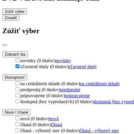
Zúžiť výber
Zoradiť
Zúžiť výber
Zobraziť iba
novinky (0 titulov)
novinky
zľavnené tituly (0 titulov)
zľavnené tituly
Dostupnosť
na centrálnom sklade (0 titulov)
na centrálnom sklade
predpredaj (0 titulov)
predpredaj
pripravujeme (0 titulov)
pripravujeme
dostupná (bez vypredaných) (0 titulov)
dostupná (bez vypre
Nové / čítané
nová (0 titulov)
nová
čítaná (0 titulov)
čítaná
čítaná - výborný stav (0 titulov)
čítaná - výborný stav