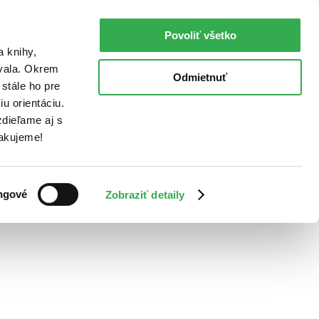
Povoliť všetko
a knihy,
ovala. Okrem
Odmietnuť
stále ho pre
u orientáciu.
dieľame aj s
Ďakujeme!
ngové
Zobraziť detaily