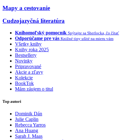
Mapy a cestovanie
Cudzojazyčná literatúra
Knihomoľský pomocník
Spýtajte sa Sherlocka, čo čítať
Odporúčame pre vás
Knižné tipy ušité na mieru vám
Všetky knihy
Knihy roka 2025
Bestsellery
Novinky
Pripravované
Akcie a zľavy
Kolekcie
BookTok
Mám záujem o titul
Top autori
Dominik Dán
Julie Caplin
Rebecca Yarros
Ana Huang
Sarah J. Maas