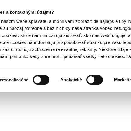
es a kontaktnými údajmi?
našom webe správate, a mohli vám zobraziť tie najlepšie tipy n
é sú naozaj potrebné a bez nich by naša stránka vôbec nefung
 cookies, ktoré nám umožňujú zisťovať, ako náš web funguje, a 
ačné cookies nám dovoľujú prispôsobovať stránku pre vašu lepši
zas umožňujú zobrazenie relevantnej reklamy. Niektoré údaje z
y nám pomohlo, keby sme mohli používať všetky tieto cookies. 
ersonalizačné
Analytické
Marketi