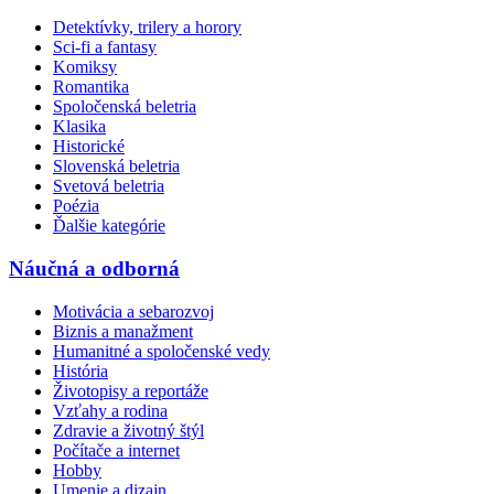
Detektívky, trilery a horory
Sci-fi a fantasy
Komiksy
Romantika
Spoločenská beletria
Klasika
Historické
Slovenská beletria
Svetová beletria
Poézia
Ďalšie kategórie
Náučná a odborná
Motivácia a sebarozvoj
Biznis a manažment
Humanitné a spoločenské vedy
História
Životopisy a reportáže
Vzťahy a rodina
Zdravie a životný štýl
Počítače a internet
Hobby
Umenie a dizajn