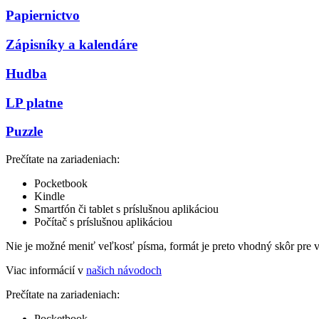
Papiernictvo
Zápisníky a kalendáre
Hudba
LP platne
Puzzle
Prečítate na zariadeniach:
Pocketbook
Kindle
Smartfón či tablet s príslušnou aplikáciou
Počítač s príslušnou aplikáciou
Nie je možné meniť veľkosť písma, formát je preto vhodný skôr pre 
Viac informácií v
našich návodoch
Prečítate na zariadeniach:
Pocketbook