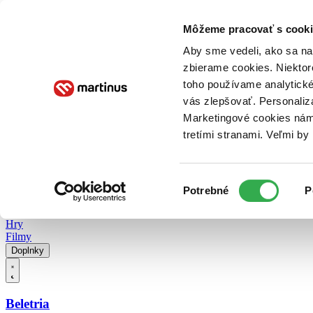
Doručenie
Kníhkupectvá
Knihovrátok
Poukážky
Knižný blog
Kontakt
Môžeme pracovať s cooki
Aby sme vedeli, ako sa na 
zbierame cookies. Niektor
E-knihy
Audioknihy
Hry
Filmy
Knihy
Doplnky
toho používame analytické
vás zlepšovať. Personaliz
Vyhľadávanie
Marketingové cookies nám 
tretími stranami. Veľmi b
Prihlásiť
Vyhľadávanie
Výber
Knihy
Potrebné
P
súhlasu
E-knihy
Audioknihy
Hry
Filmy
Doplnky
Beletria