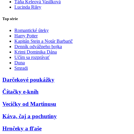
Táňa Keleová Vasilková
Lucinda Riley
Top série
Romantické úteky
Harry Potter
Kapitán Stein a Notár Barbarič
Denník odvážneho bojka
Krimi Dominika Dána
Učím sa rozprávať
Duna
Smradi
Darčekové poukážky
Čítačky e-kníh
Vecičky od Martinusu
Káva, čaj a pochutiny
Hrnčeky a fľaše