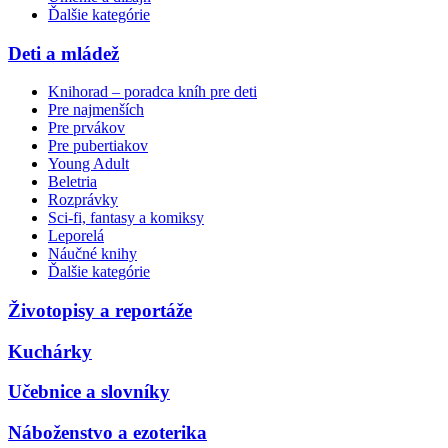
Ďalšie kategórie
Deti a mládež
Knihorad – poradca kníh pre deti
Pre najmenších
Pre prvákov
Pre pubertiakov
Young Adult
Beletria
Rozprávky
Sci-fi, fantasy a komiksy
Leporelá
Náučné knihy
Ďalšie kategórie
Životopisy a reportáže
Kuchárky
Učebnice a slovníky
Náboženstvo a ezoterika