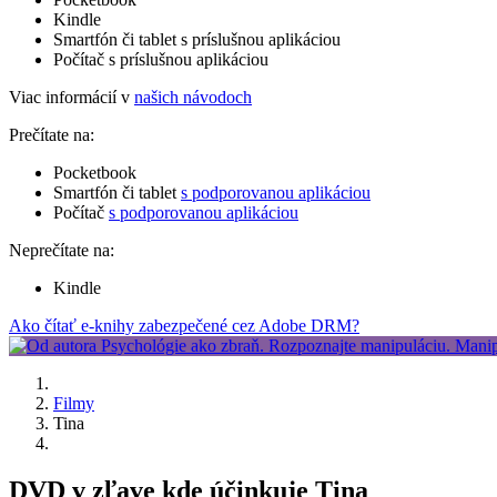
Kindle
Smartfón či tablet s príslušnou aplikáciou
Počítač s príslušnou aplikáciou
Viac informácií v
našich návodoch
Prečítate na:
Pocketbook
Smartfón či tablet
s podporovanou aplikáciou
Počítač
s podporovanou aplikáciou
Neprečítate na:
Kindle
Ako čítať e-knihy zabezpečené cez Adobe DRM?
Filmy
Tina
DVD v zľave kde účinkuje Tina