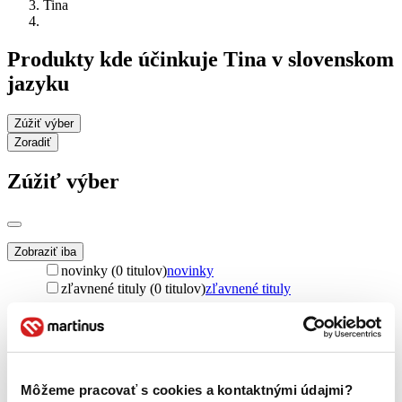
Tina
Produkty kde účinkuje Tina v slovenskom
jazyku
Zúžiť výber
Zoradiť
Zúžiť výber
Zobraziť iba
novinky (0 titulov)
novinky
zľavnené tituly (0 titulov)
zľavnené tituly
Dostupnosť
na centrálnom sklade (0 titulov)
na centrálnom sklade
predpredaj (0 titulov)
predpredaj
pripravujeme (0 titulov)
pripravujeme
Môžeme pracovať s cookies a kontaktnými údajmi?
dostupná (bez vypredaných) (0 titulov)
dostupná (bez