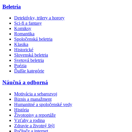
Beletria
Detektívky, trilery a horory
Sci-fi a fantasy
Komiksy
Romantika
Spoločenská beletria
Klasika
Historické
Slovenská beletria
Svetová beletria
Poézia
Ďalšie kategórie
Náučná a odborná
Motivácia a sebarozvoj
Biznis a manažment
Humanitné a spoločenské vedy
História
Životopisy a reportáže
Vzťahy a rodina
Zdravie a životný štýl
Počítače a internet