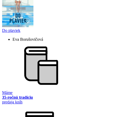
Do plaviek
Eva Borušovičová
Máme
35-ročnú tradíciu
predaja kníh