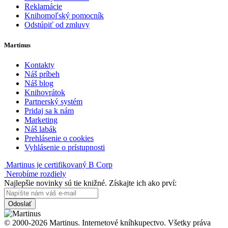
Reklamácie
Knihomoľský pomocník
Odstúpiť od zmluvy
Martinus
Kontakty
Náš príbeh
Náš blog
Knihovrátok
Partnerský systém
Pridaj sa k nám
Marketing
Náš labák
Prehlásenie o cookies
Vyhlásenie o prístupnosti
Martinus je certifikovaný B Corp
Nerobíme rozdiely
Najlepšie novinky sú tie knižné. Získajte ich ako prví:
Odoslať
© 2000-2026 Martinus. Internetové kníhkupectvo. Všetky práva