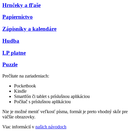
Hrnčeky a fľaše
Papiernictvo
Zápisníky a kalendáre
Hudba
LP platne
Puzzle
Prečítate na zariadeniach:
Pocketbook
Kindle
Smartfón či tablet s príslušnou aplikáciou
Počítač s príslušnou aplikáciou
Nie je možné meniť veľkosť písma, formát je preto vhodný skôr pre
väčšie obrazovky.
Viac informácií v
našich návodoch