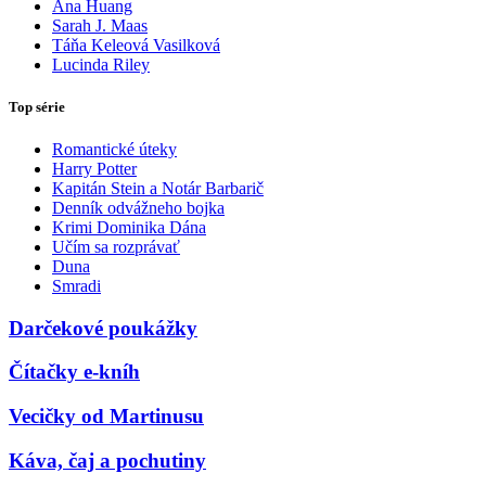
Ana Huang
Sarah J. Maas
Táňa Keleová Vasilková
Lucinda Riley
Top série
Romantické úteky
Harry Potter
Kapitán Stein a Notár Barbarič
Denník odvážneho bojka
Krimi Dominika Dána
Učím sa rozprávať
Duna
Smradi
Darčekové poukážky
Čítačky e-kníh
Vecičky od Martinusu
Káva, čaj a pochutiny