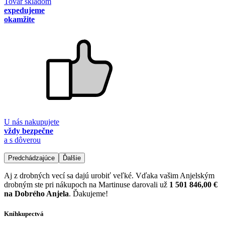
Tovar skladom
expedujeme
okamžite
U nás nakupujete
vždy bezpečne
a s dôverou
Predchádzajúce
Ďalšie
Aj z drobných vecí sa dajú urobiť veľké. Vďaka vašim Anjelským
drobným ste pri nákupoch na Martinuse darovali už
1 501 846,00 €
na Dobrého Anjela
. Ďakujeme!
Kníhkupectvá