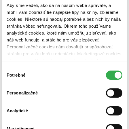
vypredaných)
Aby sme vedeli, ako sa na našom webe správate, a
mohli vám zobraziť tie najlepšie tipy na knihy, zbierame
Nové / čítané
nová (0 titulov)
nová
cookies. Niektoré sú naozaj potrebné a bez nich by naša
čítaná (0 titulov)
čítaná
stránka vôbec nefungovala. Okrem toho používame
čítaná - výborný stav (0 titulov)
čítaná - výborný stav
analytické cookies, ktoré nám umožňujú zisťovať, ako
čítaná - mierne opotrebovaná (0 titulov)
čítaná - mierne
náš web funguje, a stále ho pre vás zlepšovať.
opotrebovaná
Personalizačné cookies nám dovoľujú prispôsobovať
čítané verzie vypredaných kníh (0 titulov)
čítané verzie
vypredaných kníh
stránku pre vašu lepšiu orientáciu. Marketingové cookies
nám zas umožňujú zobrazenie relevantnej reklamy.
Zúžiť výber
Niektoré údaje zdieľame aj s tretími stranami. Veľmi by
Výber
Zoradiť
nám pomohlo, keby sme mohli používať všetky tieto
Potrebné
súhlasu
cookies. Ďakujeme!
Personalizačné
Bestsellery
Top hodnotené
Analytické
Novinky
Najdrahšie
Najlacnejšie
Najvyššia zľava
Marketingové