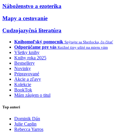
Náboženstvo a ezoterika
Mapy a cestovanie
Cudzojazyčná literatúra
Knihomoľský pomocník
Spýtajte sa Sherlocka, čo čítať
Odporúčame pre vás
Knižné tipy ušité na mieru vám
Všetky knihy
Knihy roka 2025
Bestsellery
Novinky
Pripravované
Akcie a zľavy
Kolekcie
BookTok
Mám záujem o titul
Top autori
Dominik Dán
Julie Caplin
Rebecca Yarros