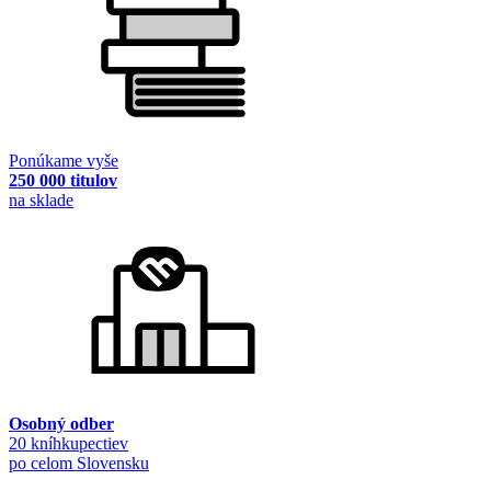
Ponúkame vyše
250 000 titulov
na sklade
Osobný odber
20 kníhkupectiev
po celom Slovensku