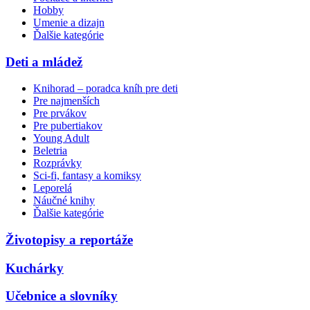
Hobby
Umenie a dizajn
Ďalšie kategórie
Deti a mládež
Knihorad – poradca kníh pre deti
Pre najmenších
Pre prvákov
Pre pubertiakov
Young Adult
Beletria
Rozprávky
Sci-fi, fantasy a komiksy
Leporelá
Náučné knihy
Ďalšie kategórie
Životopisy a reportáže
Kuchárky
Učebnice a slovníky