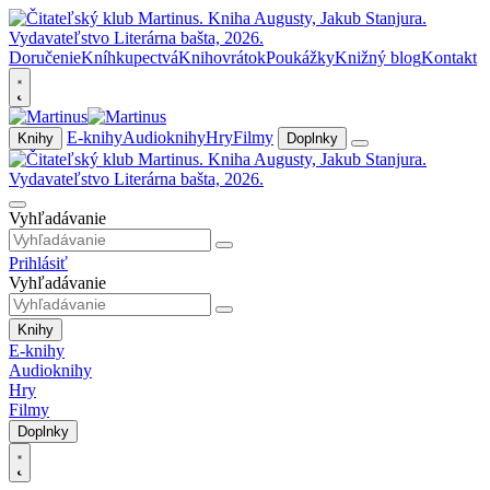
Doručenie
Kníhkupectvá
Knihovrátok
Poukážky
Knižný blog
Kontakt
E-knihy
Audioknihy
Hry
Filmy
Knihy
Doplnky
Vyhľadávanie
Prihlásiť
Vyhľadávanie
Knihy
E-knihy
Audioknihy
Hry
Filmy
Doplnky