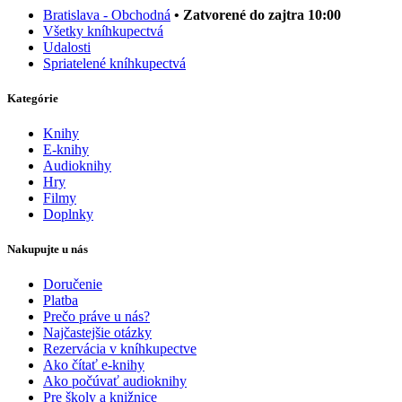
Bratislava - Obchodná
• Zatvorené do zajtra 10:00
Všetky kníhkupectvá
Udalosti
Spriatelené kníhkupectvá
Kategórie
Knihy
E-knihy
Audioknihy
Hry
Filmy
Doplnky
Nakupujte u nás
Doručenie
Platba
Prečo práve u nás?
Najčastejšie otázky
Rezervácia v kníhkupectve
Ako čítať e-knihy
Ako počúvať audioknihy
Pre školy a knižnice