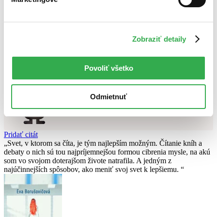
Použité filtre
Zrušiť filtre
Zobraziť detaily
V slovenskom jazyku
čítané - mierne opotrebované
Nebol nájdený
žiadny titul
vyhovujúci zadaným podmienkam.
Skúste prosím zmeniť vyhľadávaný výraz.
Povoliť všetko
Chcete poradiť knihu?
Odmietnuť
Náš pomocník Sherlock vám ju s radosťou vypátra!
Knihomoľský pomocník
Pridať citát
Svet, v ktorom sa číta, je tým najlepším možným. Čítanie kníh a
debaty o nich sú tou najpríjemnejšou formou cibrenia mysle, na akú
som vo svojom doterajšom živote natrafila. A jedným z
najúčinnejších spôsobov, ako meniť svoj svet k lepšiemu.