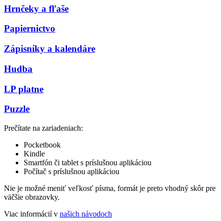
Hrnčeky a fľaše
Papiernictvo
Zápisníky a kalendáre
Hudba
LP platne
Puzzle
Prečítate na zariadeniach:
Pocketbook
Kindle
Smartfón či tablet s príslušnou aplikáciou
Počítač s príslušnou aplikáciou
Nie je možné meniť veľkosť písma, formát je preto vhodný skôr pre
väčšie obrazovky.
Viac informácií v
našich návodoch