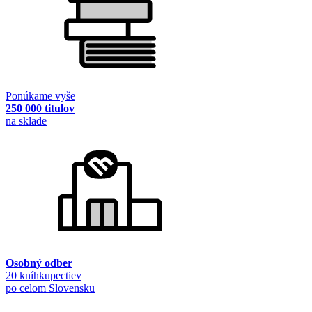
Ponúkame vyše
250 000 titulov
na sklade
Osobný odber
20 kníhkupectiev
po celom Slovensku