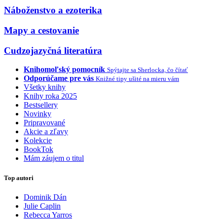
Náboženstvo a ezoterika
Mapy a cestovanie
Cudzojazyčná literatúra
Knihomoľský pomocník
Spýtajte sa Sherlocka, čo čítať
Odporúčame pre vás
Knižné tipy ušité na mieru vám
Všetky knihy
Knihy roka 2025
Bestsellery
Novinky
Pripravované
Akcie a zľavy
Kolekcie
BookTok
Mám záujem o titul
Top autori
Dominik Dán
Julie Caplin
Rebecca Yarros