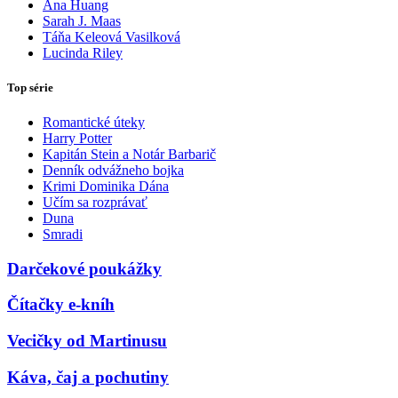
Ana Huang
Sarah J. Maas
Táňa Keleová Vasilková
Lucinda Riley
Top série
Romantické úteky
Harry Potter
Kapitán Stein a Notár Barbarič
Denník odvážneho bojka
Krimi Dominika Dána
Učím sa rozprávať
Duna
Smradi
Darčekové poukážky
Čítačky e-kníh
Vecičky od Martinusu
Káva, čaj a pochutiny