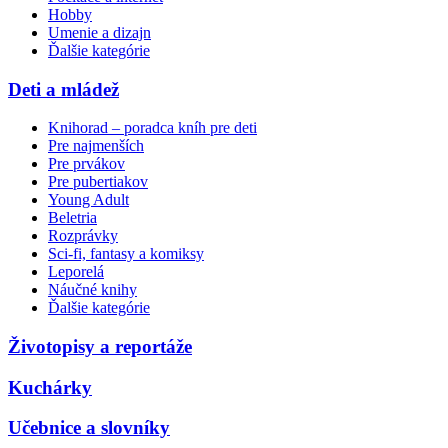
Hobby
Umenie a dizajn
Ďalšie kategórie
Deti a mládež
Knihorad – poradca kníh pre deti
Pre najmenších
Pre prvákov
Pre pubertiakov
Young Adult
Beletria
Rozprávky
Sci-fi, fantasy a komiksy
Leporelá
Náučné knihy
Ďalšie kategórie
Životopisy a reportáže
Kuchárky
Učebnice a slovníky