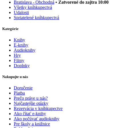
Bratislava - Obchodná
• Zatvorené do zajtra 10:00
Všetky kníhkupectvá
Udalosti
Spriatelené kníhkupectvá
Kategórie
Knihy
E-knihy
Audioknihy
Hry
Filmy
Doplnky
Nakupujte u nás
Doručenie
Platba
Prečo práve u nás?
Najčastejšie otázky
Rezervácia v kníhkupectve
Ako čítať e-knihy
Ako počúvať audioknihy
Pre školy a knižnice