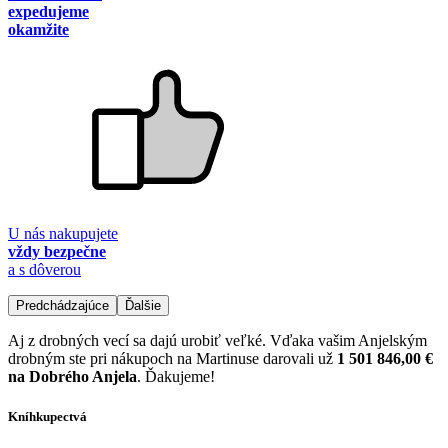
expedujeme
okamžite
U nás nakupujete
vždy bezpečne
a s dôverou
Predchádzajúce
Ďalšie
Aj z drobných vecí sa dajú urobiť veľké. Vďaka vašim Anjelským
drobným ste pri nákupoch na Martinuse darovali už
1 501 846,00 €
na Dobrého Anjela
. Ďakujeme!
Kníhkupectvá