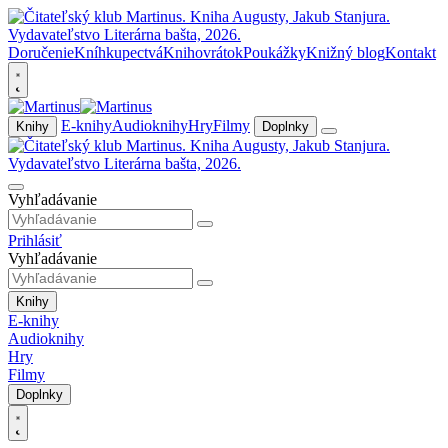
Doručenie
Kníhkupectvá
Knihovrátok
Poukážky
Knižný blog
Kontakt
E-knihy
Audioknihy
Hry
Filmy
Knihy
Doplnky
Vyhľadávanie
Prihlásiť
Vyhľadávanie
Knihy
E-knihy
Audioknihy
Hry
Filmy
Doplnky