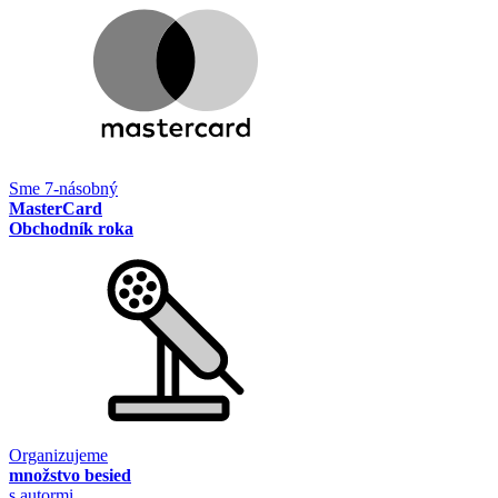
Sme 7-násobný
MasterCard
Obchodník roka
Organizujeme
množstvo besied
s autormi