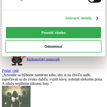
Najvyššia zľava
Použité filtre
Zobraziť detaily
Zrušiť filtre
V slovenskom jazyku
čítané
Nebol nájdený
žiadny titul
vyhovujúci zadaným podmienkam.
Povoliť všetko
Skúste prosím zmeniť vyhľadávaný výraz.
Odmietnuť
Chcete poradiť knihu?
Náš pomocník Sherlock vám ju s radosťou vypátra!
Knihomoľský pomocník
Pridať citát
Neustále sa hýbeme namiesto toho, aby si na chvíľu sadli,
započúvali sa do zvuku dažďa, vypili kávu, zohriali niekomu prsia.
A nikdy nepíšeme nikomu listy.