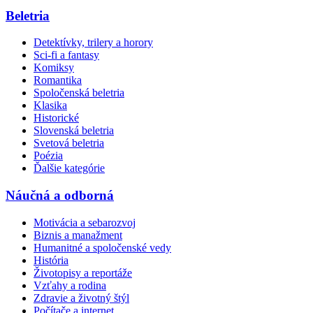
Beletria
Detektívky, trilery a horory
Sci-fi a fantasy
Komiksy
Romantika
Spoločenská beletria
Klasika
Historické
Slovenská beletria
Svetová beletria
Poézia
Ďalšie kategórie
Náučná a odborná
Motivácia a sebarozvoj
Biznis a manažment
Humanitné a spoločenské vedy
História
Životopisy a reportáže
Vzťahy a rodina
Zdravie a životný štýl
Počítače a internet