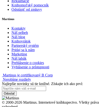
Reklamácie
Knihomoľský pomocník
Odstúpiť od zmluvy
Martinus
Kontakty
Náš príbeh
Náš blog
Knihovrátok
Partnerský systém
Pridaj sa k nám
Marketing
Náš labák
Prehlásenie o cookies
Vyhlásenie o prístupnosti
Martinus je certifikovaný B Corp
Nerobíme rozdiely
Najlepšie novinky sú tie knižné. Získajte ich ako prví:
Odoslať
© 2000-2026 Martinus. Internetové kníhkupectvo. Všetky práva
vyhradené.