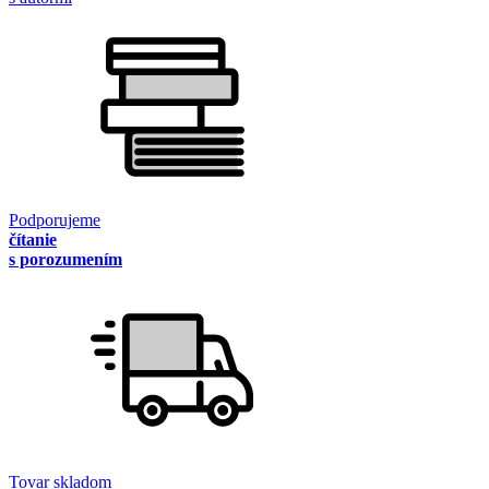
Podporujeme
čítanie
s porozumením
Tovar skladom