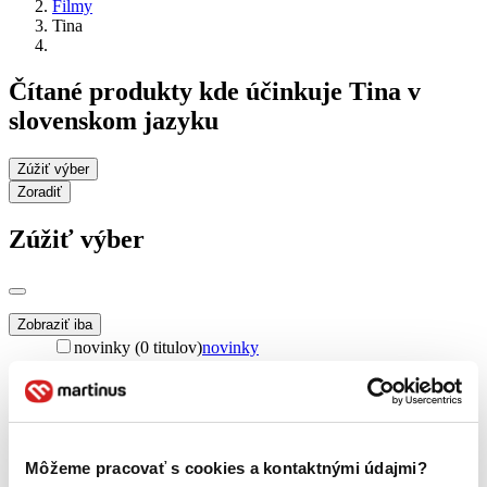
Filmy
Tina
Čítané produkty kde účinkuje Tina v
slovenskom jazyku
Zúžiť výber
Zoradiť
Zúžiť výber
Zobraziť iba
novinky (0 titulov)
novinky
zľavnené tituly (0 titulov)
zľavnené tituly
Dostupnosť
na centrálnom sklade (0 titulov)
na centrálnom sklade
predpredaj (0 titulov)
predpredaj
Môžeme pracovať s cookies a kontaktnými údajmi?
pripravujeme (0 titulov)
pripravujeme