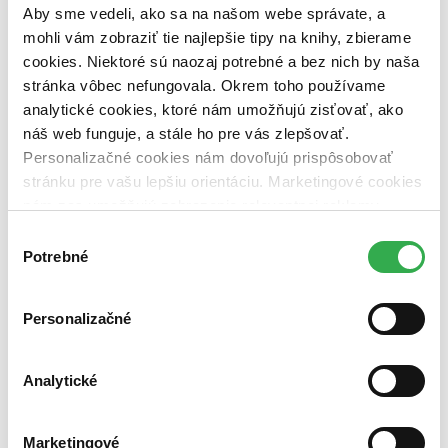
dostupná (bez vypredaných) (0 titulov)
dostupná (bez
Aby sme vedeli, ako sa na našom webe správate, a
vypredaných)
mohli vám zobraziť tie najlepšie tipy na knihy, zbierame
cookies. Niektoré sú naozaj potrebné a bez nich by naša
Nové / čítané
nová (0 titulov)
nová
stránka vôbec nefungovala. Okrem toho používame
čítaná (0 titulov)
čítaná
analytické cookies, ktoré nám umožňujú zisťovať, ako
čítaná - výborný stav (0 titulov)
čítaná - výborný stav
náš web funguje, a stále ho pre vás zlepšovať.
čítaná - mierne opotrebovaná (0 titulov)
čítaná - mierne
Personalizačné cookies nám dovoľujú prispôsobovať
opotrebovaná
čítané verzie vypredaných kníh (0 titulov)
čítané verzie
stránku pre vašu lepšiu orientáciu. Marketingové cookies
vypredaných kníh
nám zas umožňujú zobrazenie relevantnej reklamy.
Niektoré údaje zdieľame aj s tretími stranami. Veľmi by
Výber
Zúžiť výber
nám pomohlo, keby sme mohli používať všetky tieto
Potrebné
súhlasu
Zoradiť
cookies. Ďakujeme!
Personalizačné
Bestsellery
Analytické
Top hodnotené
Novinky
Najdrahšie
Marketingové
Najlacnejšie