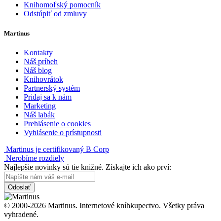
Knihomoľský pomocník
Odstúpiť od zmluvy
Martinus
Kontakty
Náš príbeh
Náš blog
Knihovrátok
Partnerský systém
Pridaj sa k nám
Marketing
Náš labák
Prehlásenie o cookies
Vyhlásenie o prístupnosti
Martinus je certifikovaný B Corp
Nerobíme rozdiely
Najlepšie novinky sú tie knižné. Získajte ich ako prví:
Odoslať
© 2000-2026 Martinus. Internetové kníhkupectvo. Všetky práva
vyhradené.