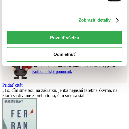
Najvyššia zľava
Použité filtre
Zobraziť detaily
Zrušiť filtre
v zľave
Nebol nájdený
žiadny titul
vyhovujúci zadaným podmienkam.
Povoliť všetko
Skúste prosím zmeniť vyhľadávaný výraz.
Odmietnuť
Chcete poradiť knihu?
Náš pomocník Sherlock vám ju s radosťou vypátra!
Knihomoľský pomocník
Pridať citát
To, čím sme boli na začiatku, je iba nejasná farebná škvrna, na
ktorú sa dívame z brehu toho, čím sme sa stali.