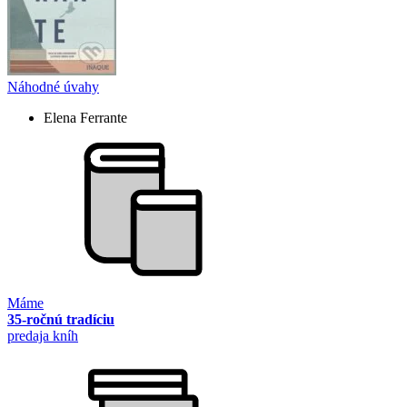
Náhodné úvahy
Elena Ferrante
Máme
35-ročnú tradíciu
predaja kníh