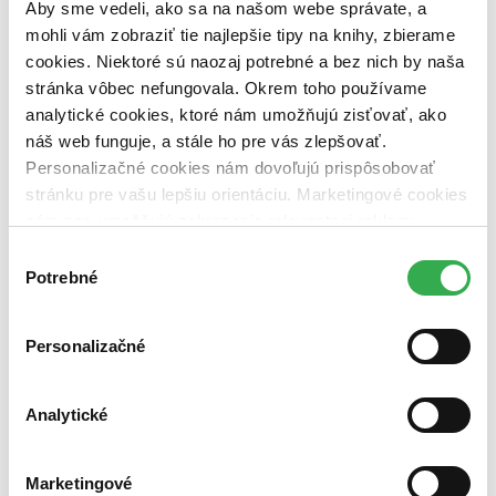
Aby sme vedeli, ako sa na našom webe správate, a
dostupná (bez vypredaných) (0 titulov)
dostupná (bez
vypredaných)
mohli vám zobraziť tie najlepšie tipy na knihy, zbierame
cookies. Niektoré sú naozaj potrebné a bez nich by naša
Nové / čítané
stránka vôbec nefungovala. Okrem toho používame
nová (0 titulov)
nová
čítaná (0 titulov)
čítaná
analytické cookies, ktoré nám umožňujú zisťovať, ako
čítaná - výborný stav (0 titulov)
čítaná - výborný stav
náš web funguje, a stále ho pre vás zlepšovať.
čítaná - mierne opotrebovaná (0 titulov)
čítaná - mierne
Personalizačné cookies nám dovoľujú prispôsobovať
opotrebovaná
stránku pre vašu lepšiu orientáciu. Marketingové cookies
čítané verzie vypredaných kníh (0 titulov)
čítané verzie
vypredaných kníh
nám zas umožňujú zobrazenie relevantnej reklamy.
Niektoré údaje zdieľame aj s tretími stranami. Veľmi by
Výber
Zúžiť výber
nám pomohlo, keby sme mohli používať všetky tieto
Potrebné
súhlasu
cookies. Ďakujeme!
Zoradiť
Personalizačné
Bestsellery
Analytické
Top hodnotené
Novinky
Najdrahšie
Marketingové
Najlacnejšie