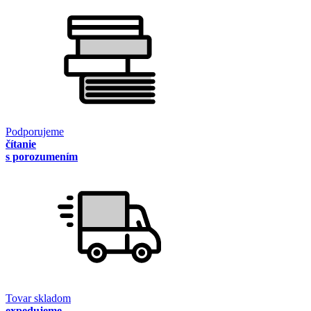
Podporujeme
čítanie
s porozumením
Tovar skladom
expedujeme