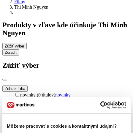
Filmy
Thi Minh Nguyen
Produkty v zľave kde účinkuje Thi Minh
Nguyen
Zúžiť výber
Zoradiť
Zúžiť výber
Zobraziť iba
novinky (0 titulov)
novinky
zľavnené tituly (0 titulov)
zľavnené tituly
Dostupnosť
na centrálnom sklade (0 titulov)
na centrálnom sklade
predpredaj (0 titulov)
predpredaj
Môžeme pracovať s cookies a kontaktnými údajmi?
pripravujeme (0 titulov)
pripravujeme