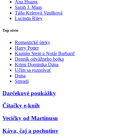
Ana Huang
Sarah J. Maas
Táňa Keleová Vasilková
Lucinda Riley
Top série
Romantické úteky
Harry Potter
Kapitán Stein a Notár Barbarič
Denník odvážneho bojka
Krimi Dominika Dána
Učím sa rozprávať
Duna
Smradi
Darčekové poukážky
Čítačky e-kníh
Vecičky od Martinusu
Káva, čaj a pochutiny