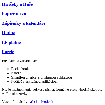
Hrnčeky a fľaše
Papiernictvo
Zápisníky a kalendáre
Hudba
LP platne
Puzzle
Prečítate na zariadeniach:
Pocketbook
Kindle
Smartfón či tablet s príslušnou aplikáciou
Počítač s príslušnou aplikáciou
Nie je možné meniť veľkosť písma, formát je preto vhodný skôr pre
väčšie obrazovky.
Viac informácií v
našich návodoch