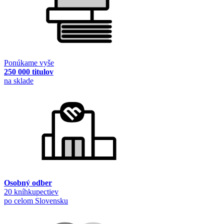
Ponúkame vyše
250 000 titulov
na sklade
Osobný odber
20 kníhkupectiev
po celom Slovensku