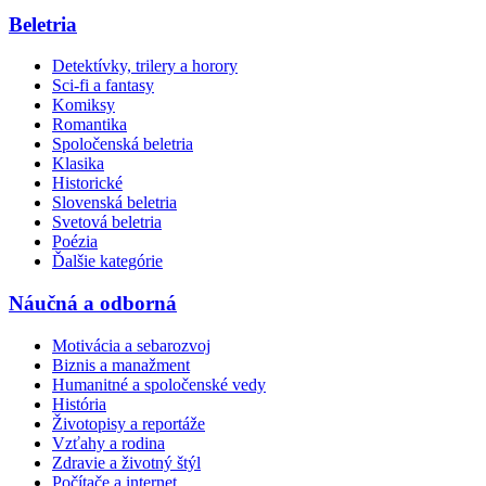
Beletria
Detektívky, trilery a horory
Sci-fi a fantasy
Komiksy
Romantika
Spoločenská beletria
Klasika
Historické
Slovenská beletria
Svetová beletria
Poézia
Ďalšie kategórie
Náučná a odborná
Motivácia a sebarozvoj
Biznis a manažment
Humanitné a spoločenské vedy
História
Životopisy a reportáže
Vzťahy a rodina
Zdravie a životný štýl
Počítače a internet