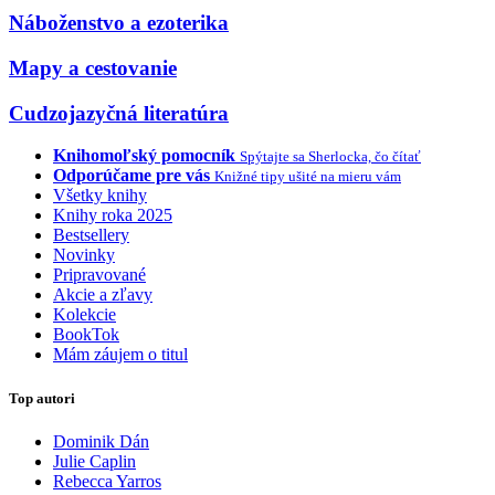
Náboženstvo a ezoterika
Mapy a cestovanie
Cudzojazyčná literatúra
Knihomoľský pomocník
Spýtajte sa Sherlocka, čo čítať
Odporúčame pre vás
Knižné tipy ušité na mieru vám
Všetky knihy
Knihy roka 2025
Bestsellery
Novinky
Pripravované
Akcie a zľavy
Kolekcie
BookTok
Mám záujem o titul
Top autori
Dominik Dán
Julie Caplin
Rebecca Yarros