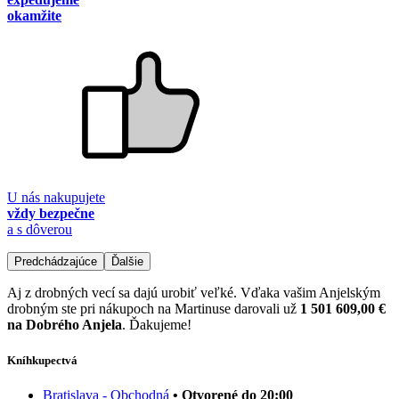
okamžite
U nás nakupujete
vždy bezpečne
a s dôverou
Predchádzajúce
Ďalšie
Aj z drobných vecí sa dajú urobiť veľké. Vďaka vašim Anjelským
drobným ste pri nákupoch na Martinuse darovali už
1 501 609,00 €
na Dobrého Anjela
. Ďakujeme!
Kníhkupectvá
Bratislava - Obchodná
• Otvorené do 20:00