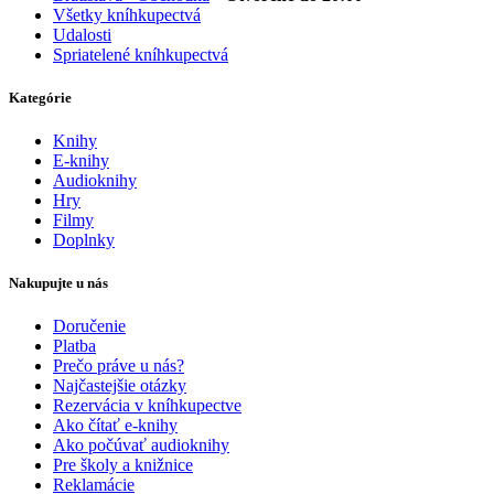
Všetky kníhkupectvá
Udalosti
Spriatelené kníhkupectvá
Kategórie
Knihy
E-knihy
Audioknihy
Hry
Filmy
Doplnky
Nakupujte u nás
Doručenie
Platba
Prečo práve u nás?
Najčastejšie otázky
Rezervácia v kníhkupectve
Ako čítať e-knihy
Ako počúvať audioknihy
Pre školy a knižnice
Reklamácie