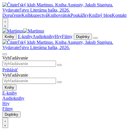
Doručenie
Kníhkupectvá
Knihovrátok
Poukážky
Knižný blog
Kontakt
E-knihy
Audioknihy
Hry
Filmy
Knihy
Doplnky
Vyhľadávanie
Prihlásiť
Vyhľadávanie
Knihy
E-knihy
Audioknihy
Hry
Filmy
Doplnky