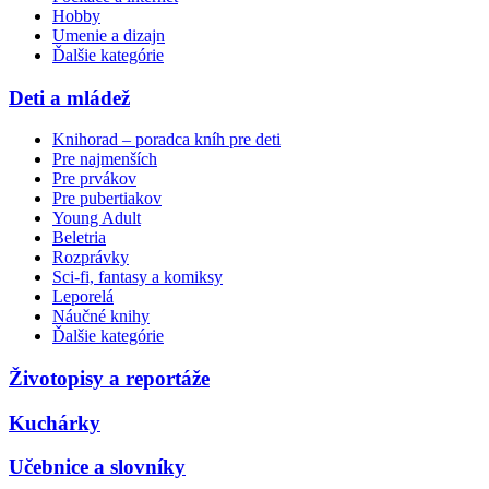
Hobby
Umenie a dizajn
Ďalšie kategórie
Deti a mládež
Knihorad – poradca kníh pre deti
Pre najmenších
Pre prvákov
Pre pubertiakov
Young Adult
Beletria
Rozprávky
Sci-fi, fantasy a komiksy
Leporelá
Náučné knihy
Ďalšie kategórie
Životopisy a reportáže
Kuchárky
Učebnice a slovníky