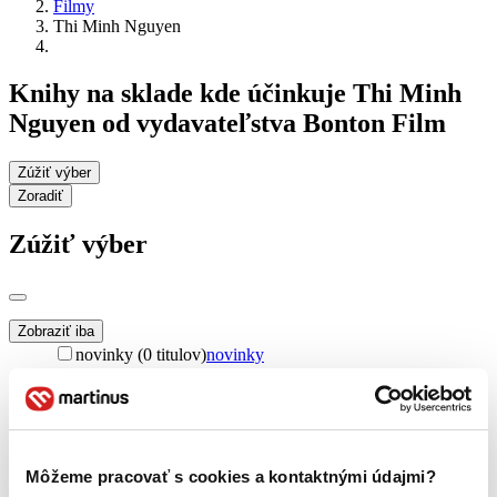
Filmy
Thi Minh Nguyen
Knihy na sklade kde účinkuje Thi Minh
Nguyen od vydavateľstva Bonton Film
Zúžiť výber
Zoradiť
Zúžiť výber
Zobraziť iba
novinky (0 titulov)
novinky
zľavnené tituly (0 titulov)
zľavnené tituly
Dostupnosť
na centrálnom sklade (0 titulov)
na centrálnom sklade
predpredaj (0 titulov)
predpredaj
Môžeme pracovať s cookies a kontaktnými údajmi?
pripravujeme (0 titulov)
pripravujeme