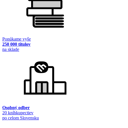
Ponúkame vyše
250 000 titulov
na sklade
Osobný odber
20 kníhkupectiev
po celom Slovensku