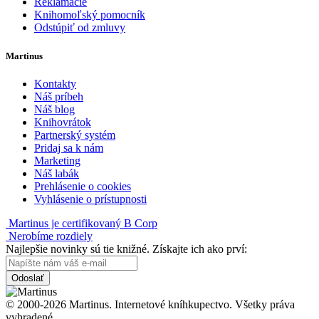
Reklamácie
Knihomoľský pomocník
Odstúpiť od zmluvy
Martinus
Kontakty
Náš príbeh
Náš blog
Knihovrátok
Partnerský systém
Pridaj sa k nám
Marketing
Náš labák
Prehlásenie o cookies
Vyhlásenie o prístupnosti
Martinus je certifikovaný B Corp
Nerobíme rozdiely
Najlepšie novinky sú tie knižné. Získajte ich ako prví:
Odoslať
© 2000-2026 Martinus. Internetové kníhkupectvo. Všetky práva
vyhradené.