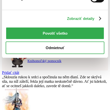
Najvyššia zľava
Použité filtre
Zobraziť detaily
Zrušiť filtre
Vydavateľstvo Bonton Film
na sklade
Nebol nájdený
žiadny titul
vyhovujúci zadaným podmienkam.
Povoliť všetko
Skúste prosím zmeniť vyhľadávaný výraz.
Odmietnuť
Chcete poradiť knihu?
Náš pomocník Sherlock vám ju s radosťou vypátra!
Knihomoľský pomocník
Pridať citát
Sklouzla rukou k srdci a spočinula na něm dlaní. Zde se skrývá
síla, na níž záleží, řekla její matka neskutečně dávno. Ať jsi kdekoli,
ať se ocitneš jakkoli daleko, zavede tě domů.