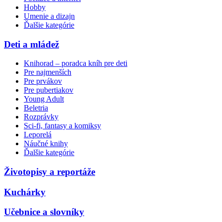
Hobby
Umenie a dizajn
Ďalšie kategórie
Deti a mládež
Knihorad – poradca kníh pre deti
Pre najmenších
Pre prvákov
Pre pubertiakov
Young Adult
Beletria
Rozprávky
Sci-fi, fantasy a komiksy
Leporelá
Náučné knihy
Ďalšie kategórie
Životopisy a reportáže
Kuchárky
Učebnice a slovníky