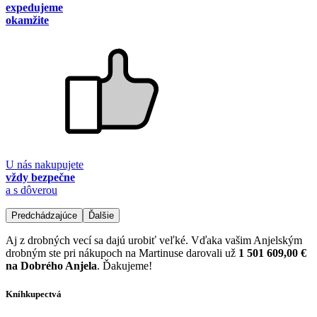
expedujeme
okamžite
U nás nakupujete
vždy bezpečne
a s dôverou
Predchádzajúce
Ďalšie
Aj z drobných vecí sa dajú urobiť veľké. Vďaka vašim Anjelským
drobným ste pri nákupoch na Martinuse darovali už
1 501 609,00 €
na Dobrého Anjela
. Ďakujeme!
Kníhkupectvá