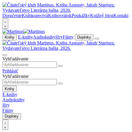
Doručenie
Kníhkupectvá
Knihovrátok
Poukážky
Knižný blog
Kontakt
E-knihy
Audioknihy
Hry
Filmy
Knihy
Doplnky
Vyhľadávanie
Prihlásiť
Vyhľadávanie
Knihy
E-knihy
Audioknihy
Hry
Filmy
Doplnky