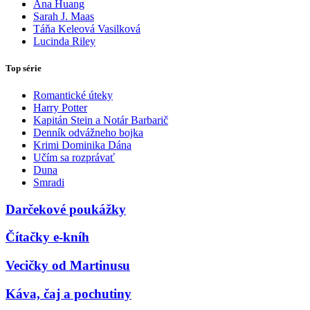
Ana Huang
Sarah J. Maas
Táňa Keleová Vasilková
Lucinda Riley
Top série
Romantické úteky
Harry Potter
Kapitán Stein a Notár Barbarič
Denník odvážneho bojka
Krimi Dominika Dána
Učím sa rozprávať
Duna
Smradi
Darčekové poukážky
Čítačky e-kníh
Vecičky od Martinusu
Káva, čaj a pochutiny