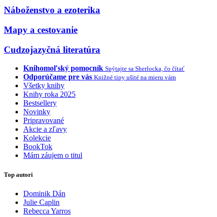
Náboženstvo a ezoterika
Mapy a cestovanie
Cudzojazyčná literatúra
Knihomoľský pomocník
Spýtajte sa Sherlocka, čo čítať
Odporúčame pre vás
Knižné tipy ušité na mieru vám
Všetky knihy
Knihy roka 2025
Bestsellery
Novinky
Pripravované
Akcie a zľavy
Kolekcie
BookTok
Mám záujem o titul
Top autori
Dominik Dán
Julie Caplin
Rebecca Yarros