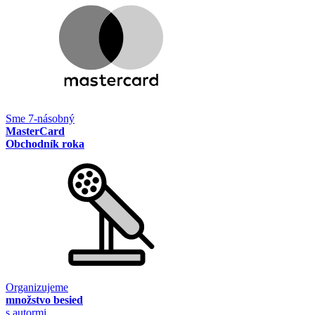
Sme 7-násobný
MasterCard
Obchodník roka
Organizujeme
množstvo besied
s autormi