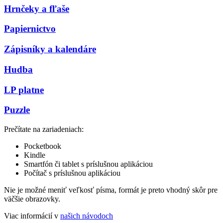
Hrnčeky a fľaše
Papiernictvo
Zápisníky a kalendáre
Hudba
LP platne
Puzzle
Prečítate na zariadeniach:
Pocketbook
Kindle
Smartfón či tablet s príslušnou aplikáciou
Počítač s príslušnou aplikáciou
Nie je možné meniť veľkosť písma, formát je preto vhodný skôr pre
väčšie obrazovky.
Viac informácií v
našich návodoch