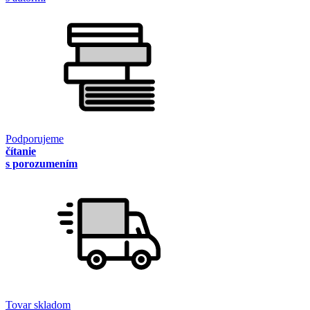
Podporujeme
čítanie
s porozumením
Tovar skladom