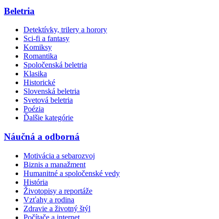
Beletria
Detektívky, trilery a horory
Sci-fi a fantasy
Komiksy
Romantika
Spoločenská beletria
Klasika
Historické
Slovenská beletria
Svetová beletria
Poézia
Ďalšie kategórie
Náučná a odborná
Motivácia a sebarozvoj
Biznis a manažment
Humanitné a spoločenské vedy
História
Životopisy a reportáže
Vzťahy a rodina
Zdravie a životný štýl
Počítače a internet