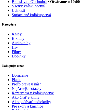
Bratislava - Obchodná
• Otvárame o 10:00
Všetky kníhkupectvá
Udalosti
Spriatelené kníhkupectvá
Kategórie
Knihy
E-knihy
Audioknihy
Hry
Filmy
Doplnky
Nakupujte u nás
Doručenie
Platba
Prečo práve u nás?
Najčastejšie otázky
Rezervácia v kníhkupectve
Ako čítať e-knihy
Ako počúvať audioknihy
Pre školy a knižnice