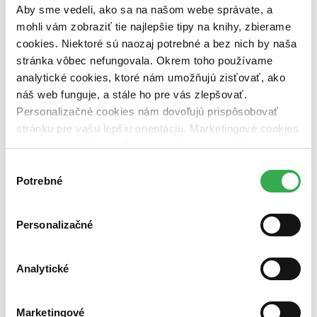
dostupná (bez vypredaných) (0 titulov)
dostupná (bez
Aby sme vedeli, ako sa na našom webe správate, a
vypredaných)
mohli vám zobraziť tie najlepšie tipy na knihy, zbierame
cookies. Niektoré sú naozaj potrebné a bez nich by naša
Nové / čítané
nová (0 titulov)
nová
stránka vôbec nefungovala. Okrem toho používame
čítaná (0 titulov)
čítaná
analytické cookies, ktoré nám umožňujú zisťovať, ako
čítaná - výborný stav (0 titulov)
čítaná - výborný stav
náš web funguje, a stále ho pre vás zlepšovať.
čítaná - mierne opotrebovaná (0 titulov)
čítaná - mierne
Personalizačné cookies nám dovoľujú prispôsobovať
opotrebovaná
stránku pre vašu lepšiu orientáciu. Marketingové cookies
čítané verzie vypredaných kníh (0 titulov)
čítané verzie
vypredaných kníh
nám zas umožňujú zobrazenie relevantnej reklamy.
Niektoré údaje zdieľame aj s tretími stranami. Veľmi by
Výber
Zúžiť výber
nám pomohlo, keby sme mohli používať všetky tieto
Potrebné
súhlasu
Zoradiť
cookies. Ďakujeme!
Personalizačné
Bestsellery
Analytické
Top hodnotené
Novinky
Najdrahšie
Marketingové
Najlacnejšie