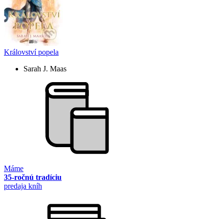
Království popela
Sarah J. Maas
Máme
35-ročnú tradíciu
predaja kníh