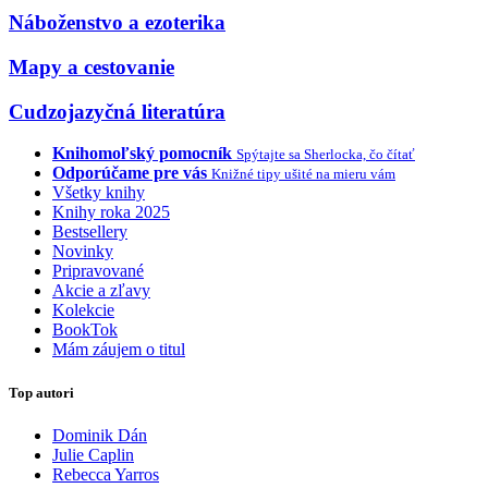
Náboženstvo a ezoterika
Mapy a cestovanie
Cudzojazyčná literatúra
Knihomoľský pomocník
Spýtajte sa Sherlocka, čo čítať
Odporúčame pre vás
Knižné tipy ušité na mieru vám
Všetky knihy
Knihy roka 2025
Bestsellery
Novinky
Pripravované
Akcie a zľavy
Kolekcie
BookTok
Mám záujem o titul
Top autori
Dominik Dán
Julie Caplin
Rebecca Yarros