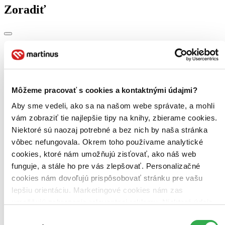
Zoradiť
Bestsellery
Top hodnotené
Novinky
Najdrahšie
Môžeme pracovať s cookies a kontaktnými údajmi?
Najlacnejšie
Najvyššia zľava
Aby sme vedeli, ako sa na našom webe správate, a mohli
vám zobraziť tie najlepšie tipy na knihy, zbierame cookies.
Použité filtre
Niektoré sú naozaj potrebné a bez nich by naša stránka
Zrušiť filtre
vôbec nefungovala. Okrem toho používame analytické
Účinkuje Thi Minh Nguyen
cookies, ktoré nám umožňujú zisťovať, ako náš web
funguje, a stále ho pre vás zlepšovať. Personalizačné
cookies nám dovoľujú prispôsobovať stránku pre vašu
lepšiu orientáciu. Marketingové cookies nám zas
umožňujú zobrazenie relevantnej reklamy. Niektoré údaje
zdieľame aj s tretími stranami. Veľmi by nám pomohlo,
Výber