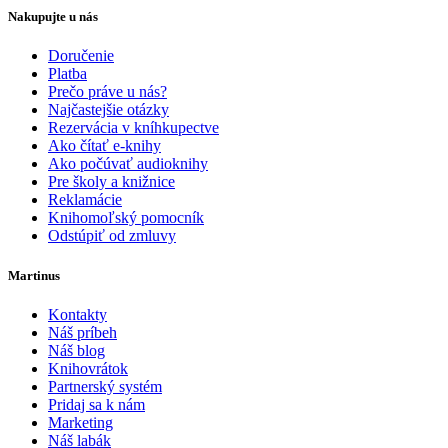
Nakupujte u nás
Doručenie
Platba
Prečo práve u nás?
Najčastejšie otázky
Rezervácia v kníhkupectve
Ako čítať e-knihy
Ako počúvať audioknihy
Pre školy a knižnice
Reklamácie
Knihomoľský pomocník
Odstúpiť od zmluvy
Martinus
Kontakty
Náš príbeh
Náš blog
Knihovrátok
Partnerský systém
Pridaj sa k nám
Marketing
Náš labák