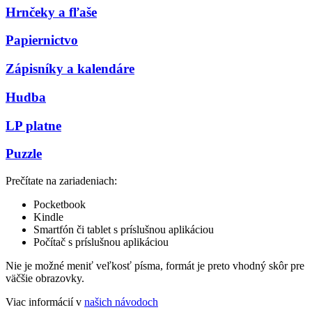
Hrnčeky a fľaše
Papiernictvo
Zápisníky a kalendáre
Hudba
LP platne
Puzzle
Prečítate na zariadeniach:
Pocketbook
Kindle
Smartfón či tablet s príslušnou aplikáciou
Počítač s príslušnou aplikáciou
Nie je možné meniť veľkosť písma, formát je preto vhodný skôr pre
väčšie obrazovky.
Viac informácií v
našich návodoch