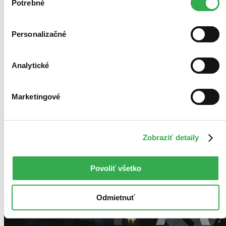
keby sme mohli používať všetky tieto cookies. Ďakujeme!
Potrebné
súhlasu
Personalizačné
Analytické
Marketingové
Zobraziť detaily
Povoliť všetko
Odmietnuť