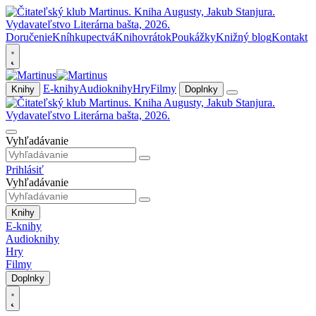
Doručenie
Kníhkupectvá
Knihovrátok
Poukážky
Knižný blog
Kontakt
E-knihy
Audioknihy
Hry
Filmy
Knihy
Doplnky
Vyhľadávanie
Prihlásiť
Vyhľadávanie
Knihy
E-knihy
Audioknihy
Hry
Filmy
Doplnky