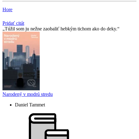
Hore
Pridať citát
Túžil som ju nežne zaobaliť hebkým tichom ako do deky.
Narodený v modrú stredu
Daniel Tammet