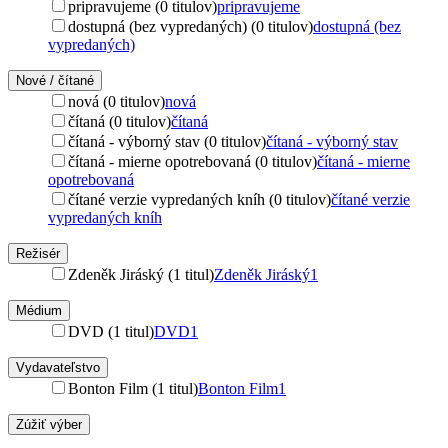
pripravujeme (0 titulov)
pripravujeme
dostupná (bez vypredaných) (0 titulov)
dostupná (bez
vypredaných)
Nové / čítané
nová (0 titulov)
nová
čítaná (0 titulov)
čítaná
čítaná - výborný stav (0 titulov)
čítaná - výborný stav
čítaná - mierne opotrebovaná (0 titulov)
čítaná - mierne
opotrebovaná
čítané verzie vypredaných kníh (0 titulov)
čítané verzie
vypredaných kníh
Režisér
Zdeněk Jiráský (1 titul)
Zdeněk Jiráský
1
Médium
DVD (1 titul)
DVD
1
Vydavateľstvo
Bonton Film (1 titul)
Bonton Film
1
Zúžiť výber