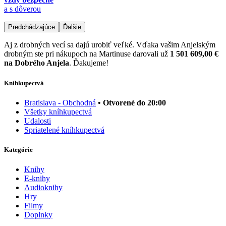
a s dôverou
Predchádzajúce
Ďalšie
Aj z drobných vecí sa dajú urobiť veľké. Vďaka vašim Anjelským
drobným ste pri nákupoch na Martinuse darovali už
1 501 609,00 €
na Dobrého Anjela
. Ďakujeme!
Kníhkupectvá
Bratislava - Obchodná
• Otvorené do 20:00
Všetky kníhkupectvá
Udalosti
Spriatelené kníhkupectvá
Kategórie
Knihy
E-knihy
Audioknihy
Hry
Filmy
Doplnky