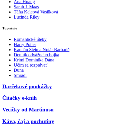
Ana Huang
Sarah J. Maas
Táňa Keleová Vasilková
Lucinda Riley
Top série
Romantické úteky
Harry Potter
Kapitán Stein a Notár Barbarič
Denník odvážneho bojka
Krimi Dominika Dána
Učím sa rozprávať
Duna
Smradi
Darčekové poukážky
Čítačky e-kníh
Vecičky od Martinusu
Káva, čaj a pochutiny