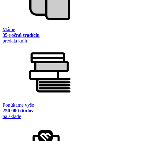
Máme
35-ročnú tradíciu
predaja kníh
Ponúkame vyše
250 000 titulov
na sklade