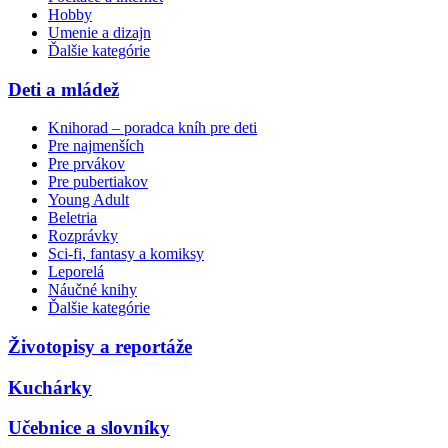
Hobby
Umenie a dizajn
Ďalšie kategórie
Deti a mládež
Knihorad – poradca kníh pre deti
Pre najmenších
Pre prvákov
Pre pubertiakov
Young Adult
Beletria
Rozprávky
Sci-fi, fantasy a komiksy
Leporelá
Náučné knihy
Ďalšie kategórie
Životopisy a reportáže
Kuchárky
Učebnice a slovníky