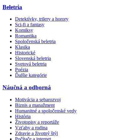
Beletria
Detektívky, trilery a horory
Sci-fi a fantasy
Komiksy
Romantika
Spoločenská beletria
Klasika
Historické
Slovenská beletria
Svetová beletria
Poézia
Ďalšie kategórie
Náučná a odborná
Motivácia a sebarozvoj
Biznis a manažment
Humanitné a spoločenské vedy
História
Životopisy a reportáže
Vzťahy a rodina
Zdravie a životný štýl
Počítače a internet