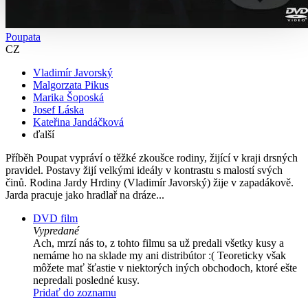
Poupata
CZ
Vladimír Javorský
Malgorzata Pikus
Marika Šoposká
Josef Láska
Kateřina Jandáčková
ďalší
Příběh Poupat vypráví o těžké zkoušce rodiny, žijící v kraji drsných
pravidel. Postavy žijí velkými ideály v kontrastu s malostí svých
činů. Rodina Jardy Hrdiny (Vladimír Javorský) žije v zapadákově.
Jarda pracuje jako hradlař na dráze...
DVD film
Vypredané
Ach, mrzí nás to, z tohto filmu sa už predali všetky kusy a
nemáme ho na sklade my ani distribútor :( Teoreticky však
môžete mať šťastie v niektorých iných obchodoch, ktoré ešte
nepredali posledné kusy.
Pridať do zoznamu