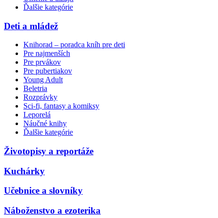
Ďalšie kategórie
Deti a mládež
Knihorad – poradca kníh pre deti
Pre najmenších
Pre prvákov
Pre pubertiakov
Young Adult
Beletria
Rozprávky
Sci-fi, fantasy a komiksy
Leporelá
Náučné knihy
Ďalšie kategórie
Životopisy a reportáže
Kuchárky
Učebnice a slovníky
Náboženstvo a ezoterika