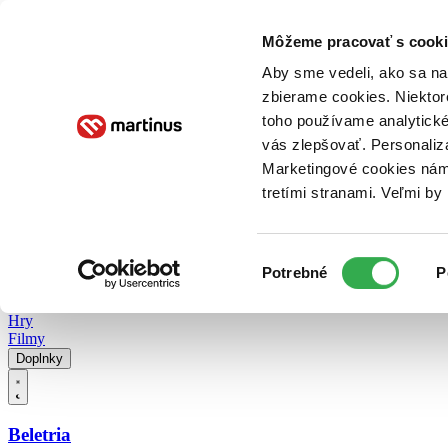
Doručenie
Kníhkupectvá
Knihovrátok
Poukážky
Knižný blog
Kontakt
Môžeme pracovať s cooki
Aby sme vedeli, ako sa na 
zbierame cookies. Niektor
E-knihy
Audioknihy
Hry
Filmy
Knihy
Doplnky
toho používame analytické
vás zlepšovať. Personaliz
Vyhľadávanie
Marketingové cookies nám 
tretími stranami. Veľmi b
Prihlásiť
Vyhľadávanie
Výber
Knihy
Potrebné
P
súhlasu
E-knihy
Audioknihy
Hry
Filmy
Doplnky
Beletria