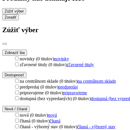
Zúžiť výber
Zoradiť
Zúžiť výber
Zobraziť iba
novinky (0 titulov)
novinky
zľavnené tituly (0 titulov)
zľavnené tituly
Dostupnosť
na centrálnom sklade (0 titulov)
na centrálnom sklade
predpredaj (0 titulov)
predpredaj
pripravujeme (0 titulov)
pripravujeme
dostupná (bez vypredaných) (0 titulov)
dostupná (bez vypre
Nové / čítané
nová (0 titulov)
nová
čítaná (0 titulov)
čítaná
čítaná - výborný stav (0 titulov)
čítaná - výborný stav