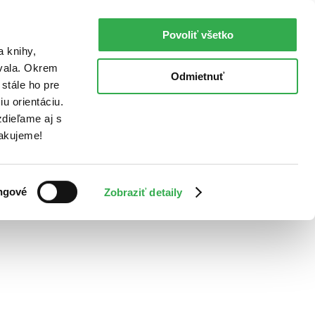
Povoliť všetko
a knihy,
ovala. Okrem
Odmietnuť
stále ho pre
u orientáciu.
dieľame aj s
Ďakujeme!
ngové
Zobraziť detaily