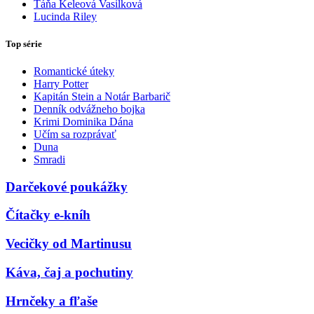
Táňa Keleová Vasilková
Lucinda Riley
Top série
Romantické úteky
Harry Potter
Kapitán Stein a Notár Barbarič
Denník odvážneho bojka
Krimi Dominika Dána
Učím sa rozprávať
Duna
Smradi
Darčekové poukážky
Čítačky e-kníh
Vecičky od Martinusu
Káva, čaj a pochutiny
Hrnčeky a fľaše