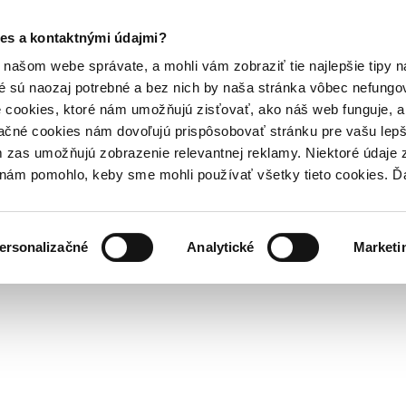
es a kontaktnými údajmi?
našom webe správate, a mohli vám zobraziť tie najlepšie tipy n
é sú naozaj potrebné a bez nich by naša stránka vôbec nefung
 cookies, ktoré nám umožňujú zisťovať, ako náš web funguje, a 
ačné cookies nám dovoľujú prispôsobovať stránku pre vašu lepši
zas umožňujú zobrazenie relevantnej reklamy. Niektoré údaje z
y nám pomohlo, keby sme mohli používať všetky tieto cookies. 
ersonalizačné
Analytické
Marketi