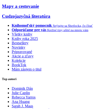
Mapy a cestovanie
Cudzojazyčná literatúra
Knihomoľský pomocník
Spýtajte sa Sherlocka, čo čítať
Odporúčame pre vás
Knižné tipy ušité na mieru vám
Všetky knihy
Knihy roka 2025
Bestsellery
Novinky
Pripravované
Akcie a zľavy
Kolekcie
BookTok
Mám záujem o titul
Top autori
Dominik Dán
Julie Caplin
Rebecca Yarros
Ana Huang
Sarah J. Maas