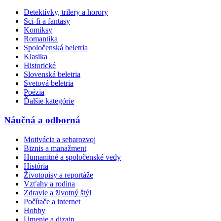
Detektívky, trilery a horory
Sci-fi a fantasy
Komiksy
Romantika
Spoločenská beletria
Klasika
Historické
Slovenská beletria
Svetová beletria
Poézia
Ďalšie kategórie
Náučná a odborná
Motivácia a sebarozvoj
Biznis a manažment
Humanitné a spoločenské vedy
História
Životopisy a reportáže
Vzťahy a rodina
Zdravie a životný štýl
Počítače a internet
Hobby
Umenie a dizajn