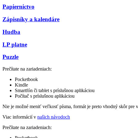
Papiernictvo
Zápisníky a kalendáre
Hudba
LP platne
Puzzle
Prečítate na zariadeniach:
Pocketbook
Kindle
Smartfón či tablet s príslušnou aplikáciou
Počítač s príslušnou aplikáciou
Nie je možné meniť veľkosť písma, formát je preto vhodný skôr pre 
Viac informácií v
našich návodoch
Prečítate na zariadeniach:
Pocketbook