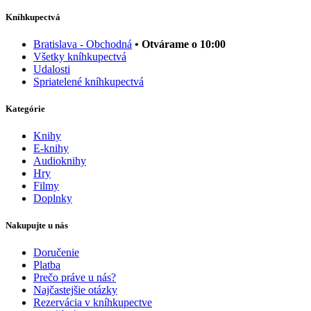
Kníhkupectvá
Bratislava - Obchodná
• Otvárame o 10:00
Všetky kníhkupectvá
Udalosti
Spriatelené kníhkupectvá
Kategórie
Knihy
E-knihy
Audioknihy
Hry
Filmy
Doplnky
Nakupujte u nás
Doručenie
Platba
Prečo práve u nás?
Najčastejšie otázky
Rezervácia v kníhkupectve