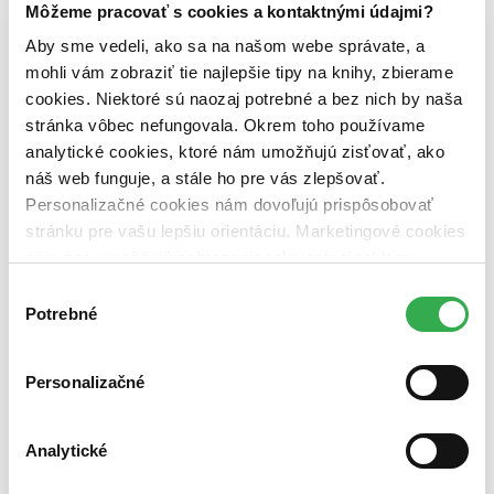
dostupná (bez vypredaných) (0 titulov)
dostupná (bez
Môžeme pracovať s cookies a kontaktnými údajmi?
vypredaných)
Aby sme vedeli, ako sa na našom webe správate, a
Nové / čítané
mohli vám zobraziť tie najlepšie tipy na knihy, zbierame
nová (0 titulov)
nová
cookies. Niektoré sú naozaj potrebné a bez nich by naša
čítaná (0 titulov)
čítaná
stránka vôbec nefungovala. Okrem toho používame
čítaná - výborný stav (0 titulov)
čítaná - výborný stav
analytické cookies, ktoré nám umožňujú zisťovať, ako
čítaná - mierne opotrebovaná (0 titulov)
čítaná - mierne
opotrebovaná
náš web funguje, a stále ho pre vás zlepšovať.
čítané verzie vypredaných kníh (0 titulov)
čítané verzie
Personalizačné cookies nám dovoľujú prispôsobovať
vypredaných kníh
stránku pre vašu lepšiu orientáciu. Marketingové cookies
nám zas umožňujú zobrazenie relevantnej reklamy.
Zúžiť výber
Niektoré údaje zdieľame aj s tretími stranami. Veľmi by
Výber
Zoradiť
nám pomohlo, keby sme mohli používať všetky tieto
Potrebné
súhlasu
cookies. Ďakujeme!
Personalizačné
Bestsellery
Top hodnotené
Analytické
Novinky
Najdrahšie
Najlacnejšie