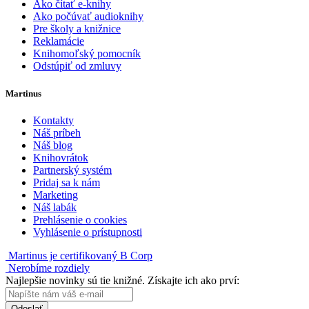
Ako čítať e-knihy
Ako počúvať audioknihy
Pre školy a knižnice
Reklamácie
Knihomoľský pomocník
Odstúpiť od zmluvy
Martinus
Kontakty
Náš príbeh
Náš blog
Knihovrátok
Partnerský systém
Pridaj sa k nám
Marketing
Náš labák
Prehlásenie o cookies
Vyhlásenie o prístupnosti
Martinus je certifikovaný B Corp
Nerobíme rozdiely
Najlepšie novinky sú tie knižné. Získajte ich ako prví:
Odoslať