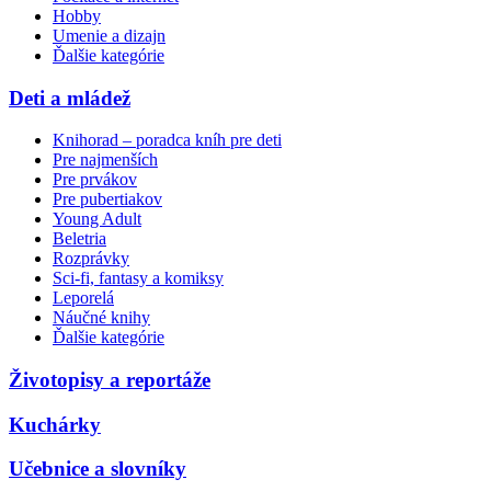
Hobby
Umenie a dizajn
Ďalšie kategórie
Deti a mládež
Knihorad – poradca kníh pre deti
Pre najmenších
Pre prvákov
Pre pubertiakov
Young Adult
Beletria
Rozprávky
Sci-fi, fantasy a komiksy
Leporelá
Náučné knihy
Ďalšie kategórie
Životopisy a reportáže
Kuchárky
Učebnice a slovníky