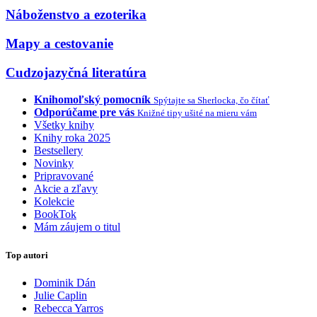
Náboženstvo a ezoterika
Mapy a cestovanie
Cudzojazyčná literatúra
Knihomoľský pomocník
Spýtajte sa Sherlocka, čo čítať
Odporúčame pre vás
Knižné tipy ušité na mieru vám
Všetky knihy
Knihy roka 2025
Bestsellery
Novinky
Pripravované
Akcie a zľavy
Kolekcie
BookTok
Mám záujem o titul
Top autori
Dominik Dán
Julie Caplin
Rebecca Yarros