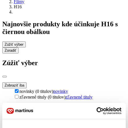
Filmy
H16
Najnovšie produkty kde účinkuje H16 s
čiernou obálkou
Zúžiť výber
Zoradiť
Zúžiť výber
Zobraziť iba
novinky (0 titulov)
novinky
zľavnené tituly (0 titulov)
zľavnené tituly
Dostupnosť
na centrálnom sklade (0 titulov)
na centrálnom sklade
predpredaj (0 titulov)
predpredaj
pripravujeme (0 titulov)
pripravujeme