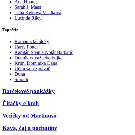
Ana Huang
Sarah J. Maas
Táňa Keleová Vasilková
Lucinda Riley
Top série
Romantické úteky
Harry Potter
Kapitán Stein a Notár Barbarič
Denník odvážneho bojka
Krimi Dominika Dána
Učím sa rozprávať
Duna
Smradi
Darčekové poukážky
Čítačky e-kníh
Vecičky od Martinusu
Káva, čaj a pochutiny