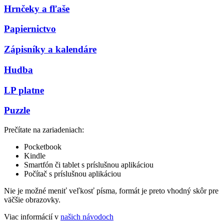
Hrnčeky a fľaše
Papiernictvo
Zápisníky a kalendáre
Hudba
LP platne
Puzzle
Prečítate na zariadeniach:
Pocketbook
Kindle
Smartfón či tablet s príslušnou aplikáciou
Počítač s príslušnou aplikáciou
Nie je možné meniť veľkosť písma, formát je preto vhodný skôr pre
väčšie obrazovky.
Viac informácií v
našich návodoch