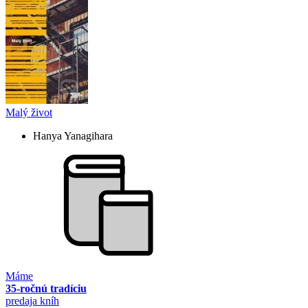
Malý život
Hanya Yanagihara
Máme
35-ročnú tradíciu
predaja kníh