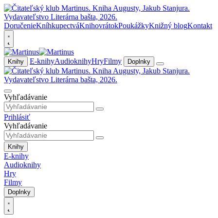
Doručenie
Kníhkupectvá
Knihovrátok
Poukážky
Knižný blog
Kontakt
E-knihy
Audioknihy
Hry
Filmy
Knihy
Doplnky
Vyhľadávanie
Prihlásiť
Vyhľadávanie
Knihy
E-knihy
Audioknihy
Hry
Filmy
Doplnky