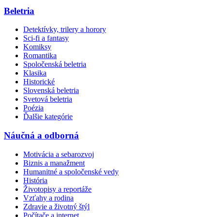
Beletria
Detektívky, trilery a horory
Sci-fi a fantasy
Komiksy
Romantika
Spoločenská beletria
Klasika
Historické
Slovenská beletria
Svetová beletria
Poézia
Ďalšie kategórie
Náučná a odborná
Motivácia a sebarozvoj
Biznis a manažment
Humanitné a spoločenské vedy
História
Životopisy a reportáže
Vzťahy a rodina
Zdravie a životný štýl
Počítače a internet