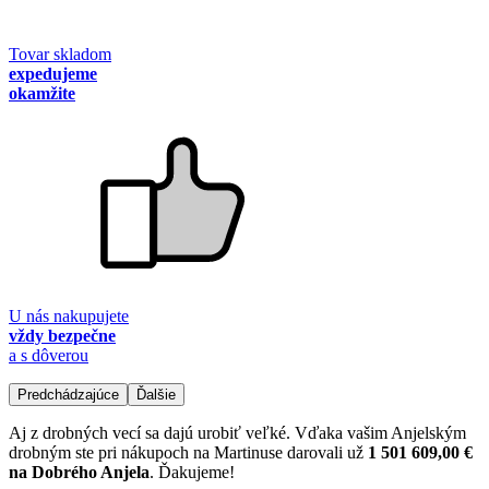
Tovar skladom
expedujeme
okamžite
U nás nakupujete
vždy bezpečne
a s dôverou
Predchádzajúce
Ďalšie
Aj z drobných vecí sa dajú urobiť veľké. Vďaka vašim Anjelským
drobným ste pri nákupoch na Martinuse darovali už
1 501 609,00 €
na Dobrého Anjela
. Ďakujeme!