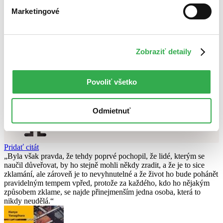
Najvyššia zľava
Marketingové
Použité filtre
Zrušiť filtre
S čiernou obálkou
najnovšie
Zobraziť detaily
Nebol nájdený
žiadny titul
vyhovujúci zadaným podmienkam.
Skúste prosím zmeniť vyhľadávaný výraz.
Povoliť všetko
Chcete poradiť knihu?
Odmietnuť
Náš pomocník Sherlock vám ju s radosťou vypátra!
Knihomoľský pomocník
Pridať citát
Byla však pravda, že tehdy poprvé pochopil, že lidé, kterým se
naučil důveřovat, by ho stejně mohli někdy zradit, a že je to sice
zklamání, ale zároveň je to nevyhnutelné a že život ho bude pohánět
pravidelným tempem vpřed, protože za každého, kdo ho nějakým
způsobem zklame, se najde přinejmenším jedna osoba, která to
nikdy neudělá.