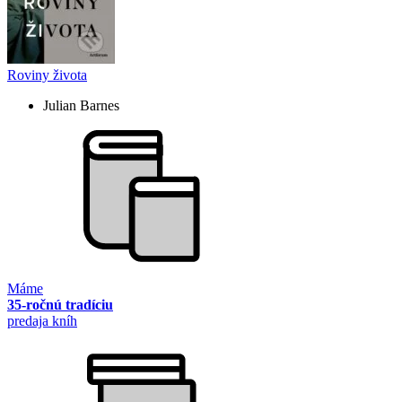
Roviny života
Julian Barnes
Máme
35-ročnú tradíciu
predaja kníh