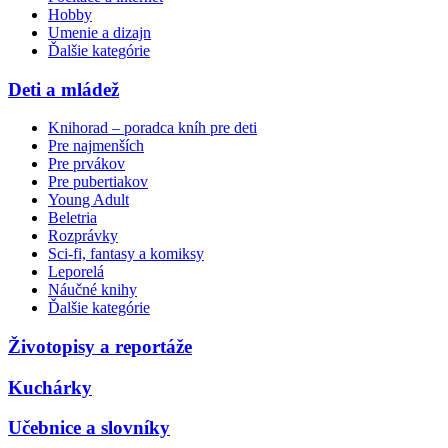
Hobby
Umenie a dizajn
Ďalšie kategórie
Deti a mládež
Knihorad – poradca kníh pre deti
Pre najmenších
Pre prvákov
Pre pubertiakov
Young Adult
Beletria
Rozprávky
Sci-fi, fantasy a komiksy
Leporelá
Náučné knihy
Ďalšie kategórie
Životopisy a reportáže
Kuchárky
Učebnice a slovníky