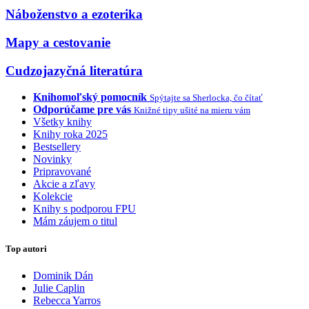
Náboženstvo a ezoterika
Mapy a cestovanie
Cudzojazyčná literatúra
Knihomoľský pomocník
Spýtajte sa Sherlocka, čo čítať
Odporúčame pre vás
Knižné tipy ušité na mieru vám
Všetky knihy
Knihy roka 2025
Bestsellery
Novinky
Pripravované
Akcie a zľavy
Kolekcie
Knihy s podporou FPU
Mám záujem o titul
Top autori
Dominik Dán
Julie Caplin
Rebecca Yarros