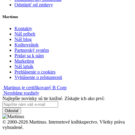
Odstúpiť od zmluvy
Martinus
Kontakty
Náš príbeh
Náš blog
Knihovrátok
Partnerský systém
Pridaj sa k nám
Marketing
Náš labák
Prehlásenie o cookies
Vyhlásenie o prístupnosti
Martinus je certifikovaný B Corp
Nerobíme rozdiely
Najlepšie novinky sú tie knižné. Získajte ich ako prví:
Odoslať
© 2000-2026 Martinus. Internetové kníhkupectvo. Všetky práva
vyhradené.