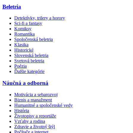
Beletria
Detektívky, trilery a horory
Sci-fi a fantasy
Komiksy
Romantika
Spoločenská beletria
Klasika
Historické
Slovenská beletria
Svetová beletria
Poézia
Ďalšie kategórie
Náučná a odborná
Motivácia a sebarozvoj
Biznis a manažment
Humanitné a spoločenské vedy
História
Životopisy a reportáže
Vzťahy a rodina
Zdravie a životný štýl
Počítače a internet