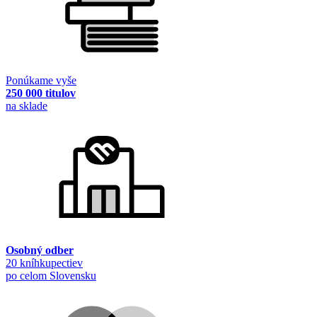
Ponúkame vyše
250 000 titulov
na sklade
Osobný odber
20 kníhkupectiev
po celom Slovensku