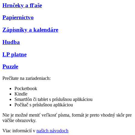
Hrnčeky a fľaše
Papiernictvo
Zápisníky a kalendáre
Hudba
LP platne
Puzzle
Prečítate na zariadeniach:
Pocketbook
Kindle
Smartfón či tablet s príslušnou aplikáciou
Počítač s príslušnou aplikáciou
Nie je možné meniť veľkosť písma, formát je preto vhodný skôr pre
väčšie obrazovky.
Viac informácií v
našich návodoch