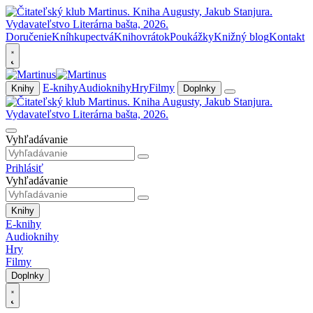
Doručenie
Kníhkupectvá
Knihovrátok
Poukážky
Knižný blog
Kontakt
E-knihy
Audioknihy
Hry
Filmy
Knihy
Doplnky
Vyhľadávanie
Prihlásiť
Vyhľadávanie
Knihy
E-knihy
Audioknihy
Hry
Filmy
Doplnky