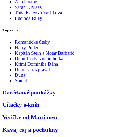
Ana Huang
Sarah J. Maas
Táňa Keleová Vasilková
Lucinda Riley
Top série
Romantické úteky
Harry Potter
Kapitán Stein a Notár Barbarič
Denník odvážneho bojka
Krimi Dominika Dána
Učím sa rozprávať
Duna
Smradi
Darčekové poukážky
Čítačky e-kníh
Vecičky od Martinusu
Káva, čaj a pochutiny