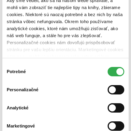
Aby sme vedeli, ako sa na našom webe správate, a
dostupná (bez vypredaných) (0 titulov)
dostupná (bez
mohli vám zobraziť tie najlepšie tipy na knihy, zbierame
vypredaných)
cookies. Niektoré sú naozaj potrebné a bez nich by naša
Nové / čítané
stránka vôbec nefungovala. Okrem toho používame
nová (0 titulov)
nová
analytické cookies, ktoré nám umožňujú zisťovať, ako
čítaná (0 titulov)
čítaná
náš web funguje, a stále ho pre vás zlepšovať.
čítaná - výborný stav (0 titulov)
čítaná - výborný stav
čítaná - mierne opotrebovaná (0 titulov)
čítaná - mierne
Personalizačné cookies nám dovoľujú prispôsobovať
opotrebovaná
stránku pre vašu lepšiu orientáciu. Marketingové cookies
čítané verzie vypredaných kníh (0 titulov)
čítané verzie
nám zas umožňujú zobrazenie relevantnej reklamy.
vypredaných kníh
Niektoré údaje zdieľame aj s tretími stranami. Veľmi by
Výber
Zúžiť výber
nám pomohlo, keby sme mohli používať všetky tieto
Potrebné
súhlasu
cookies. Ďakujeme!
Zoradiť
Personalizačné
Analytické
Bestsellery
Top hodnotené
Novinky
Najdrahšie
Marketingové
Najlacnejšie