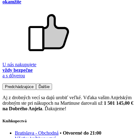
okamžite
U nás nakupujete
vždy bezpečne
a s dôverou
Predchádzajúce
Ďalšie
Aj z drobných vecí sa dajú urobiť veľké. Vďaka vašim Anjelským
drobným ste pri nákupoch na Martinuse darovali už
1 501 145,00 €
na Dobrého Anjela
. Ďakujeme!
Kníhkupectvá
Bratislava - Obchodná
• Otvorené do 21:00