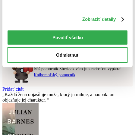
Najvyššia zľava
Zobraziť detaily
Použité filtre
Zrušiť filtre
v zľave
Nebol nájdený
žiadny titul
vyhovujúci zadaným podmienkam.
Povoliť všetko
Skúste prosím zmeniť vyhľadávaný výraz.
Odmietnuť
Chcete poradiť knihu?
Náš pomocník Sherlock vám ju s radosťou vypátra!
Knihomoľský pomocník
Pridať citát
Každá žena objasňuje muža, ktorý ju miluje, a naopak: on
objasňuje jej charakter.