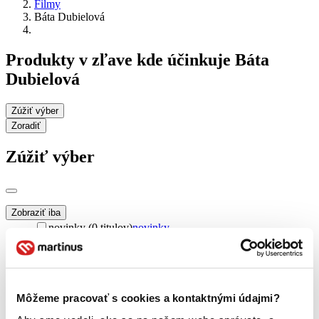
Filmy
Báta Dubielová
Produkty v zľave kde účinkuje Báta
Dubielová
Zúžiť výber
Zoradiť
Zúžiť výber
Zobraziť iba
novinky (0 titulov)
novinky
zľavnené tituly (0 titulov)
zľavnené tituly
Dostupnosť
na centrálnom sklade (0 titulov)
na centrálnom sklade
predpredaj (0 titulov)
predpredaj
Môžeme pracovať s cookies a kontaktnými údajmi?
pripravujeme (0 titulov)
pripravujeme