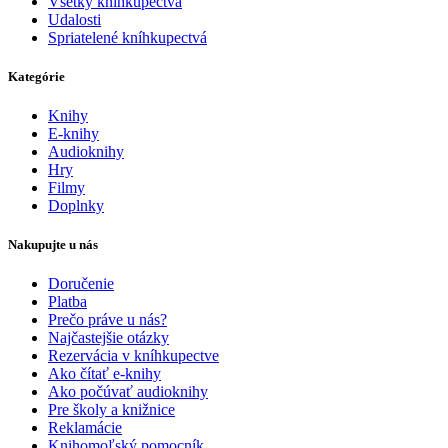
Všetky kníhkupectvá
Udalosti
Spriatelené kníhkupectvá
Kategórie
Knihy
E-knihy
Audioknihy
Hry
Filmy
Doplnky
Nakupujte u nás
Doručenie
Platba
Prečo práve u nás?
Najčastejšie otázky
Rezervácia v kníhkupectve
Ako čítať e-knihy
Ako počúvať audioknihy
Pre školy a knižnice
Reklamácie
Knihomoľský pomocník