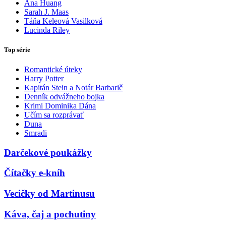
Ana Huang
Sarah J. Maas
Táňa Keleová Vasilková
Lucinda Riley
Top série
Romantické úteky
Harry Potter
Kapitán Stein a Notár Barbarič
Denník odvážneho bojka
Krimi Dominika Dána
Učím sa rozprávať
Duna
Smradi
Darčekové poukážky
Čítačky e-kníh
Vecičky od Martinusu
Káva, čaj a pochutiny