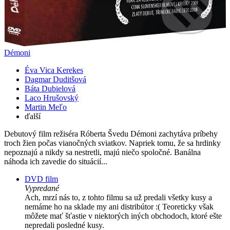
Démoni
Éva Vica Kerekes
Dagmar Duditšová
Báta Dubielová
Laco Hrušovský
Martin Meľo
ďalší
Debutový film režiséra Róberta Švedu Démoni zachytáva príbehy
troch žien počas vianočných sviatkov. Napriek tomu, že sa hrdinky
nepoznajú a nikdy sa nestretli, majú niečo spoločné. Banálna
náhoda ich zavedie do situácií...
DVD film
Vypredané
Ach, mrzí nás to, z tohto filmu sa už predali všetky kusy a
nemáme ho na sklade my ani distribútor :( Teoreticky však
môžete mať šťastie v niektorých iných obchodoch, ktoré ešte
nepredali posledné kusy.