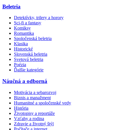
Beletria
Detektívky, trilery a horory
Sci-fi a fantasy
Komiksy
Romantika
Spoločenská beletria
Klasika
Historické
Slovenská beletria
Svetová beletria
Poézia
Ďalšie kategórie
Náučná a odborná
Motivácia a sebarozvoj
Biznis a manažment
Humanitné a spoločenské vedy
História
Životopisy a reportáže
Vzťahy a rodina
Zdravie a životný štýl
Počítače a internet