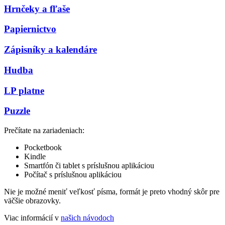
Hrnčeky a fľaše
Papiernictvo
Zápisníky a kalendáre
Hudba
LP platne
Puzzle
Prečítate na zariadeniach:
Pocketbook
Kindle
Smartfón či tablet s príslušnou aplikáciou
Počítač s príslušnou aplikáciou
Nie je možné meniť veľkosť písma, formát je preto vhodný skôr pre
väčšie obrazovky.
Viac informácií v
našich návodoch