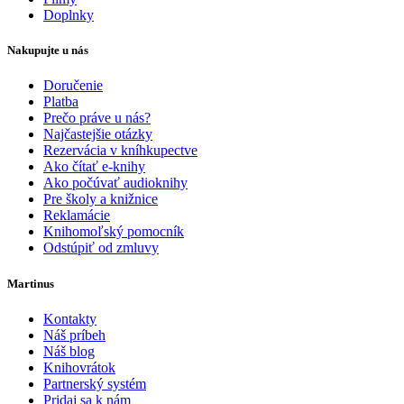
Doplnky
Nakupujte u nás
Doručenie
Platba
Prečo práve u nás?
Najčastejšie otázky
Rezervácia v kníhkupectve
Ako čítať e-knihy
Ako počúvať audioknihy
Pre školy a knižnice
Reklamácie
Knihomoľský pomocník
Odstúpiť od zmluvy
Martinus
Kontakty
Náš príbeh
Náš blog
Knihovrátok
Partnerský systém
Pridaj sa k nám