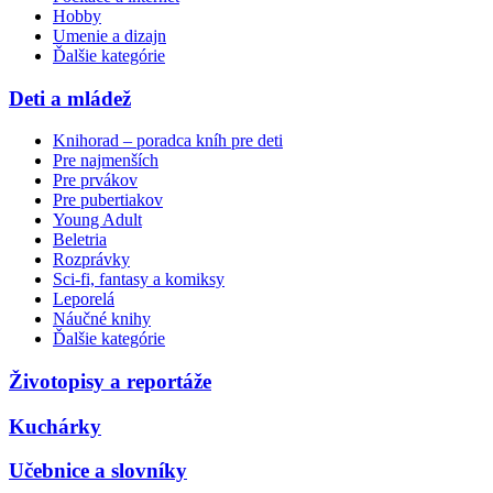
Hobby
Umenie a dizajn
Ďalšie kategórie
Deti a mládež
Knihorad – poradca kníh pre deti
Pre najmenších
Pre prvákov
Pre pubertiakov
Young Adult
Beletria
Rozprávky
Sci-fi, fantasy a komiksy
Leporelá
Náučné knihy
Ďalšie kategórie
Životopisy a reportáže
Kuchárky
Učebnice a slovníky