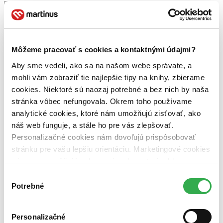
Zúžiť výber
Zoradiť
Môžeme pracovať s cookies a kontaktnými údajmi?
Aby sme vedeli, ako sa na našom webe správate, a
Bestsellery
mohli vám zobraziť tie najlepšie tipy na knihy, zbierame
Top hodnotené
cookies. Niektoré sú naozaj potrebné a bez nich by naša
Novinky
stránka vôbec nefungovala. Okrem toho používame
Najdrahšie
Najlacnejšie
analytické cookies, ktoré nám umožňujú zisťovať, ako
Najvyššia zľava
náš web funguje, a stále ho pre vás zlepšovať.
Personalizačné cookies nám dovoľujú prispôsobovať
Použité filtre
stránku pre vašu lepšiu orientáciu. Marketingové cookies
Zrušiť filtre
nám zas umožňujú zobrazenie relevantnej reklamy.
V slovenskom jazyku
Niektoré údaje zdieľame aj s tretími stranami. Veľmi by
Výber
nám pomohlo, keby sme mohli používať všetky tieto
Potrebné
súhlasu
cookies. Ďakujeme!
Personalizačné