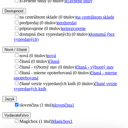
zľavnené tituly (0 titulov)
zľavnené tituly
Dostupnosť
na centrálnom sklade (0 titulov)
na centrálnom sklade
predpredaj (0 titulov)
predpredaj
pripravujeme (0 titulov)
pripravujeme
dostupná (bez vypredaných) (0 titulov)
dostupná (bez
vypredaných)
Nové / čítané
nová (0 titulov)
nová
čítaná (0 titulov)
čítaná
čítaná - výborný stav (0 titulov)
čítaná - výborný stav
čítaná - mierne opotrebovaná (0 titulov)
čítaná - mierne
opotrebovaná
čítané verzie vypredaných kníh (0 titulov)
čítané verzie
vypredaných kníh
Jazyk
slovenčina (1 titul)
slovenčina
1
Vydavateľstvo
Magicbox (1 titul)
Magicbox
1