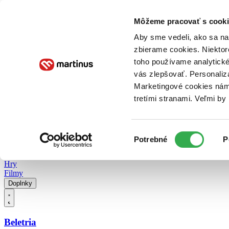
Doručenie
Kníhkupectvá
Knihovrátok
Poukážky
Knižný blog
Kontakt
Môžeme pracovať s cooki
Aby sme vedeli, ako sa na 
zbierame cookies. Niektor
E-knihy
Audioknihy
Hry
Filmy
Knihy
Doplnky
toho používame analytické
vás zlepšovať. Personaliz
Vyhľadávanie
Marketingové cookies nám 
tretími stranami. Veľmi b
Prihlásiť
Vyhľadávanie
Výber
Knihy
Potrebné
P
súhlasu
E-knihy
Audioknihy
Hry
Filmy
Doplnky
Beletria