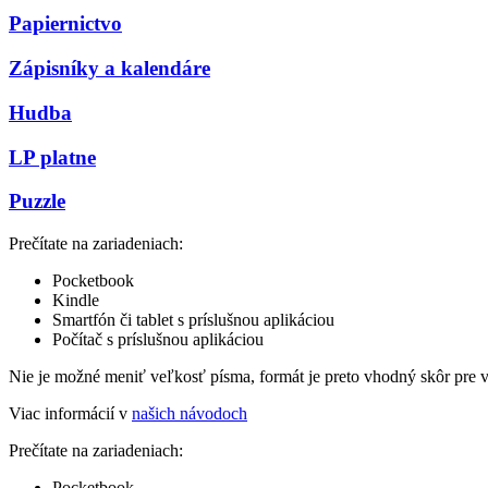
Papiernictvo
Zápisníky a kalendáre
Hudba
LP platne
Puzzle
Prečítate na zariadeniach:
Pocketbook
Kindle
Smartfón či tablet s príslušnou aplikáciou
Počítač s príslušnou aplikáciou
Nie je možné meniť veľkosť písma, formát je preto vhodný skôr pre 
Viac informácií v
našich návodoch
Prečítate na zariadeniach:
Pocketbook