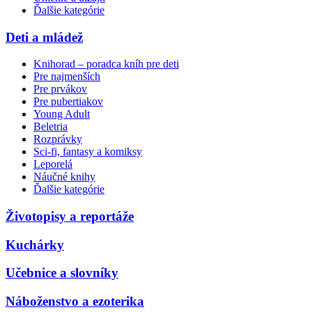
Ďalšie kategórie
Deti a mládež
Knihorad – poradca kníh pre deti
Pre najmenších
Pre prvákov
Pre pubertiakov
Young Adult
Beletria
Rozprávky
Sci-fi, fantasy a komiksy
Leporelá
Náučné knihy
Ďalšie kategórie
Životopisy a reportáže
Kuchárky
Učebnice a slovníky
Náboženstvo a ezoterika