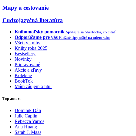
Mapy a cestovanie
Cudzojazyčná literatúra
Knihomoľský pomocník
Spýtajte sa Sherlocka, čo čítať
Odporúčame pre vás
Knižné tipy ušité na mieru vám
Všetky knihy
Knihy roka 2025
Bestsellery
Novinky
Pripravované
Akcie a zľavy
Kolekcie
BookTok
Mám záujem o titul
Top autori
Dominik Dán
Julie Caplin
Rebecca Yarros
Ana Huang
Sarah J. Maas