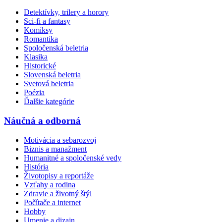
Detektívky, trilery a horory
Sci-fi a fantasy
Komiksy
Romantika
Spoločenská beletria
Klasika
Historické
Slovenská beletria
Svetová beletria
Poézia
Ďalšie kategórie
Náučná a odborná
Motivácia a sebarozvoj
Biznis a manažment
Humanitné a spoločenské vedy
História
Životopisy a reportáže
Vzťahy a rodina
Zdravie a životný štýl
Počítače a internet
Hobby
Umenie a dizajn