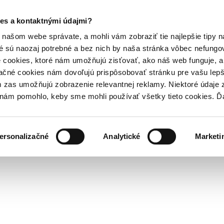
es a kontaktnými údajmi?
našom webe správate, a mohli vám zobraziť tie najlepšie tipy n
é sú naozaj potrebné a bez nich by naša stránka vôbec nefung
 cookies, ktoré nám umožňujú zisťovať, ako náš web funguje, a 
ačné cookies nám dovoľujú prispôsobovať stránku pre vašu lepši
zas umožňujú zobrazenie relevantnej reklamy. Niektoré údaje z
y nám pomohlo, keby sme mohli používať všetky tieto cookies. 
ersonalizačné
Analytické
Marketi