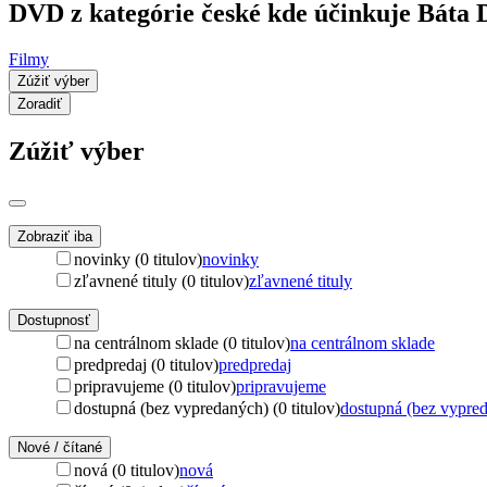
DVD z kategórie české kde účinkuje Báta 
Filmy
Zúžiť výber
Zoradiť
Zúžiť výber
Zobraziť iba
novinky (0 titulov)
novinky
zľavnené tituly (0 titulov)
zľavnené tituly
Dostupnosť
na centrálnom sklade (0 titulov)
na centrálnom sklade
predpredaj (0 titulov)
predpredaj
pripravujeme (0 titulov)
pripravujeme
dostupná (bez vypredaných) (0 titulov)
dostupná (bez vypre
Nové / čítané
nová (0 titulov)
nová