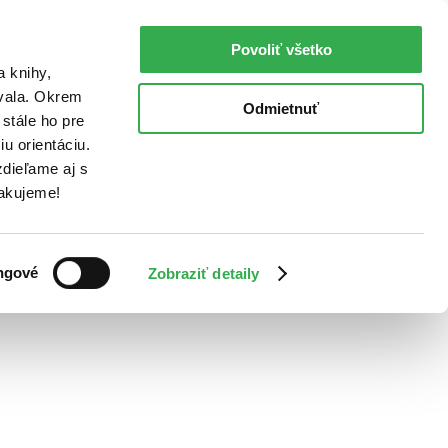
Povoliť všetko
a knihy,
ovala. Okrem
Odmietnuť
stále ho pre
u orientáciu.
dieľame aj s
Ďakujeme!
ngové
Zobraziť detaily