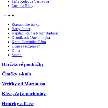
Táňa Keleová Vasilková
Lucinda Riley
Top série
Romantické úteky
Harry Potter
Kapitán Stein a Notár Barbarič
Denník odvážneho bojka
Krimi Dominika Dána
Učím sa rozprávať
Duna
Smradi
Darčekové poukážky
Čítačky e-kníh
Vecičky od Martinusu
Káva, čaj a pochutiny
Hrnčeky a fľaše