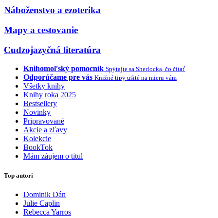
Náboženstvo a ezoterika
Mapy a cestovanie
Cudzojazyčná literatúra
Knihomoľský pomocník
Spýtajte sa Sherlocka, čo čítať
Odporúčame pre vás
Knižné tipy ušité na mieru vám
Všetky knihy
Knihy roka 2025
Bestsellery
Novinky
Pripravované
Akcie a zľavy
Kolekcie
BookTok
Mám záujem o titul
Top autori
Dominik Dán
Julie Caplin
Rebecca Yarros