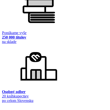
Ponúkame vyše
250 000 titulov
na sklade
Osobný odber
20 kníhkupectiev
po celom Slovensku