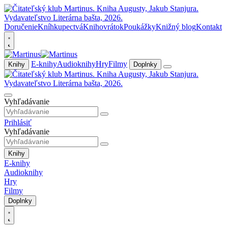
Doručenie
Kníhkupectvá
Knihovrátok
Poukážky
Knižný blog
Kontakt
E-knihy
Audioknihy
Hry
Filmy
Knihy
Doplnky
Vyhľadávanie
Prihlásiť
Vyhľadávanie
Knihy
E-knihy
Audioknihy
Hry
Filmy
Doplnky