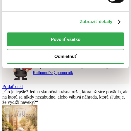
Najvyššia zľava
Použité filtre
Zobraziť detaily
Zrušiť filtre
na sklade
Nebol nájdený
žiadny titul
vyhovujúci zadaným podmienkam.
Povoliť všetko
Skúste prosím zmeniť vyhľadávaný výraz.
Odmietnuť
Chcete poradiť knihu?
Náš pomocník Sherlock vám ju s radosťou vypátra!
Knihomoľský pomocník
Pridať citát
Čo je lepšie? Jedna skutočná krásna ruža, ktorá už síce povädla, ale
na ktorú sa nikdy nezabudne, alebo vábivá náhrada, ktorá sľubuje,
že vydrží naveky?