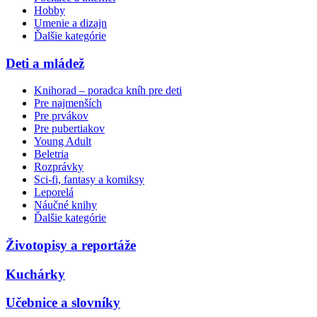
Hobby
Umenie a dizajn
Ďalšie kategórie
Deti a mládež
Knihorad – poradca kníh pre deti
Pre najmenších
Pre prvákov
Pre pubertiakov
Young Adult
Beletria
Rozprávky
Sci-fi, fantasy a komiksy
Leporelá
Náučné knihy
Ďalšie kategórie
Životopisy a reportáže
Kuchárky
Učebnice a slovníky