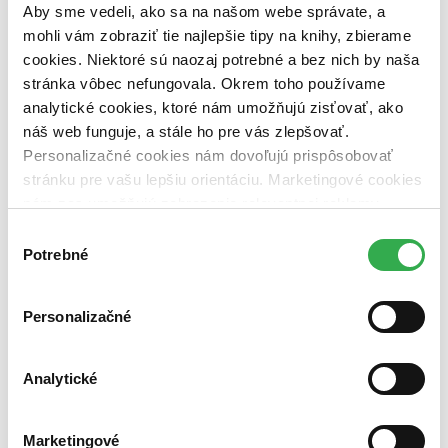
dostupná (bez vypredaných) (0 titulov)
dostupná (bez
Aby sme vedeli, ako sa na našom webe správate, a
vypredaných)
mohli vám zobraziť tie najlepšie tipy na knihy, zbierame
cookies. Niektoré sú naozaj potrebné a bez nich by naša
Nové / čítané
nová (0 titulov)
nová
stránka vôbec nefungovala. Okrem toho používame
čítaná (0 titulov)
čítaná
analytické cookies, ktoré nám umožňujú zisťovať, ako
čítaná - výborný stav (0 titulov)
čítaná - výborný stav
náš web funguje, a stále ho pre vás zlepšovať.
čítaná - mierne opotrebovaná (0 titulov)
čítaná - mierne
Personalizačné cookies nám dovoľujú prispôsobovať
opotrebovaná
stránku pre vašu lepšiu orientáciu. Marketingové cookies
čítané verzie vypredaných kníh (0 titulov)
čítané verzie
vypredaných kníh
nám zas umožňujú zobrazenie relevantnej reklamy.
Niektoré údaje zdieľame aj s tretími stranami. Veľmi by
Výber
Zúžiť výber
nám pomohlo, keby sme mohli používať všetky tieto
Potrebné
súhlasu
Zoradiť
cookies. Ďakujeme!
Personalizačné
Bestsellery
Analytické
Top hodnotené
Novinky
Najdrahšie
Marketingové
Najlacnejšie