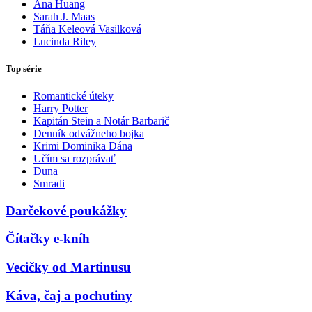
Ana Huang
Sarah J. Maas
Táňa Keleová Vasilková
Lucinda Riley
Top série
Romantické úteky
Harry Potter
Kapitán Stein a Notár Barbarič
Denník odvážneho bojka
Krimi Dominika Dána
Učím sa rozprávať
Duna
Smradi
Darčekové poukážky
Čítačky e-kníh
Vecičky od Martinusu
Káva, čaj a pochutiny