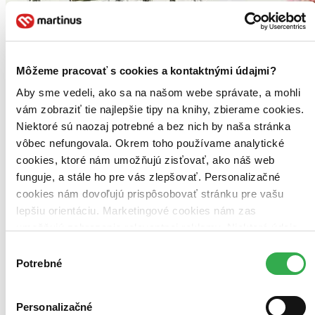
Môžeme pracovať s cookies a kontaktnými údajmi?
Aby sme vedeli, ako sa na našom webe správate, a mohli
vám zobraziť tie najlepšie tipy na knihy, zbierame cookies.
Niektoré sú naozaj potrebné a bez nich by naša stránka
vôbec nefungovala. Okrem toho používame analytické
cookies, ktoré nám umožňujú zisťovať, ako náš web
funguje, a stále ho pre vás zlepšovať. Personalizačné
cookies nám dovoľujú prispôsobovať stránku pre vašu
lepšiu orientáciu. Marketingové cookies nám zas
umožňujú zobrazenie relevantnej reklamy. Niektoré údaje
zdieľame aj s tretími stranami. Veľmi by nám pomohlo,
Výber
keby sme mohli používať všetky tieto cookies. Ďakujeme!
Potrebné
súhlasu
Personalizačné