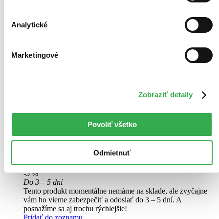
Analytické
Kuky se vrací
CZ
Zdeněk Svěrák
Marketingové
Ondřej Svěrák
Jiří Macháček
Petr Čtvrtníček
Pavel Liška
Zobraziť detaily
ďalší
Podle skutečné události, kterou na vlastní kůži prožila jedna plyšová
hračka. Nejoblíbenější hračkou šestiletého Ondry je plyšový Kuky.
Povoliť všetko
A právě toho mu maminka vyhodí do popelnice. Z Kukyho se totiž
sype dřevitá vlna a to není dobré pro Ondrovo astma...
Odmietnuť
DVD film
3,70 €
-5 %
Do 3 – 5 dní
Tento produkt momentálne nemáme na sklade, ale zvyčajne
vám ho vieme zabezpečiť a odoslať do 3 – 5 dní. A
posnažíme sa aj trochu rýchlejšie!
Pridať do zoznamu