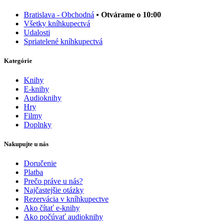
Bratislava - Obchodná
• Otvárame o 10:00
Všetky kníhkupectvá
Udalosti
Spriatelené kníhkupectvá
Kategórie
Knihy
E-knihy
Audioknihy
Hry
Filmy
Doplnky
Nakupujte u nás
Doručenie
Platba
Prečo práve u nás?
Najčastejšie otázky
Rezervácia v kníhkupectve
Ako čítať e-knihy
Ako počúvať audioknihy