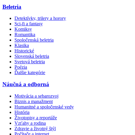
Beletria
Detektívky, trilery a horory
Sci-fi a fantasy
Komiksy
Romantika
Spoločenská beletria
Klasika
Historické
Slovenská beletria
Svetová beletria
Poézia
Ďalšie kategórie
Náučná a odborná
Motivácia a sebarozvoj
Biznis a manažment
Humanitné a spoločenské vedy
História
Životopisy a reportáže
Vzťahy a rodina
Zdravie a životný štýl
Počítače a internet