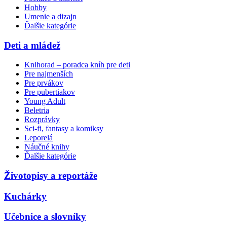
Hobby
Umenie a dizajn
Ďalšie kategórie
Deti a mládež
Knihorad – poradca kníh pre deti
Pre najmenších
Pre prvákov
Pre pubertiakov
Young Adult
Beletria
Rozprávky
Sci-fi, fantasy a komiksy
Leporelá
Náučné knihy
Ďalšie kategórie
Životopisy a reportáže
Kuchárky
Učebnice a slovníky