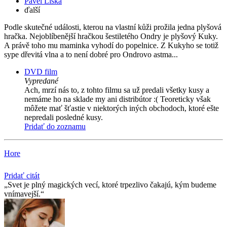
Pavel Liška
ďalší
Podle skutečné události, kterou na vlastní kůži prožila jedna plyšová
hračka. Nejoblíbenější hračkou šestiletého Ondry je plyšový Kuky.
A právě toho mu maminka vyhodí do popelnice. Z Kukyho se totiž
sype dřevitá vlna a to není dobré pro Ondrovo astma...
DVD film
Vypredané
Ach, mrzí nás to, z tohto filmu sa už predali všetky kusy a
nemáme ho na sklade my ani distribútor :( Teoreticky však
môžete mať šťastie v niektorých iných obchodoch, ktoré ešte
nepredali posledné kusy.
Pridať do zoznamu
Hore
Pridať citát
Svet je plný magických vecí, ktoré trpezlivo čakajú, kým budeme
vnímavejší.