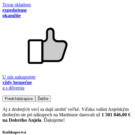
Tovar skladom
expedujeme
okamžite
U nás nakupujete
vždy bezpečne
a s dôverou
Predchádzajúce
Ďalšie
Aj z drobných vecí sa dajú urobiť veľké. Vďaka vašim Anjelským
drobným ste pri nákupoch na Martinuse darovali už
1 501 846,00 €
na Dobrého Anjela
. Ďakujeme!
Kníhkupectvá