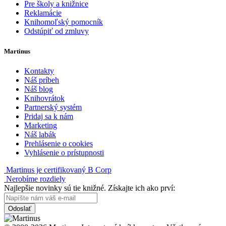
Pre školy a knižnice
Reklamácie
Knihomoľský pomocník
Odstúpiť od zmluvy
Martinus
Kontakty
Náš príbeh
Náš blog
Knihovrátok
Partnerský systém
Pridaj sa k nám
Marketing
Náš labák
Prehlásenie o cookies
Vyhlásenie o prístupnosti
Martinus je certifikovaný B Corp
Nerobíme rozdiely
Najlepšie novinky sú tie knižné. Získajte ich ako prví:
Odoslať