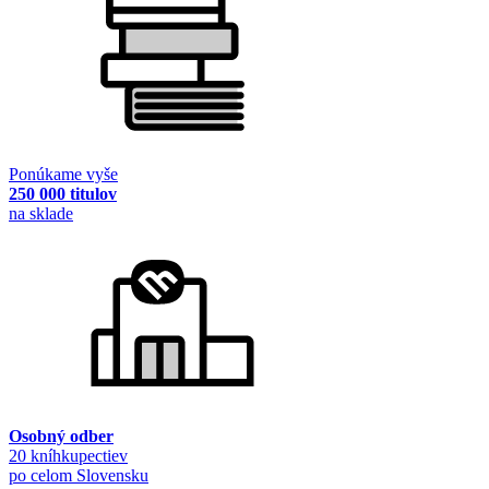
Ponúkame vyše
250 000 titulov
na sklade
Osobný odber
20 kníhkupectiev
po celom Slovensku