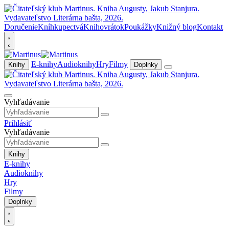
Doručenie
Kníhkupectvá
Knihovrátok
Poukážky
Knižný blog
Kontakt
E-knihy
Audioknihy
Hry
Filmy
Knihy
Doplnky
Vyhľadávanie
Prihlásiť
Vyhľadávanie
Knihy
E-knihy
Audioknihy
Hry
Filmy
Doplnky