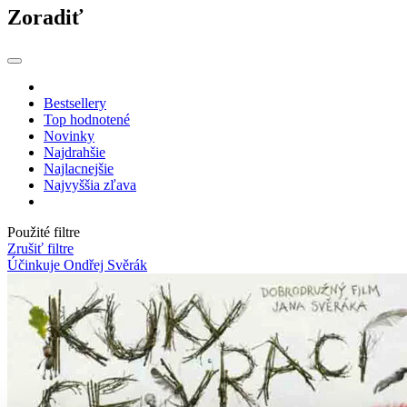
Zoradiť
Bestsellery
Top hodnotené
Novinky
Najdrahšie
Najlacnejšie
Najvyššia zľava
Použité filtre
Zrušiť filtre
Účinkuje Ondřej Svěrák