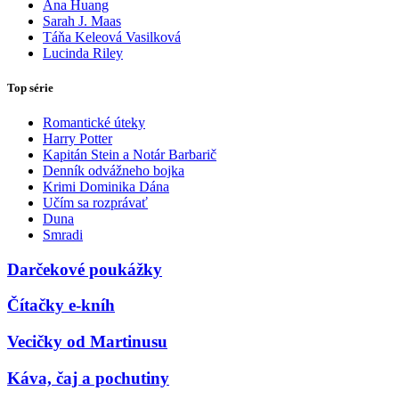
Ana Huang
Sarah J. Maas
Táňa Keleová Vasilková
Lucinda Riley
Top série
Romantické úteky
Harry Potter
Kapitán Stein a Notár Barbarič
Denník odvážneho bojka
Krimi Dominika Dána
Učím sa rozprávať
Duna
Smradi
Darčekové poukážky
Čítačky e-kníh
Vecičky od Martinusu
Káva, čaj a pochutiny