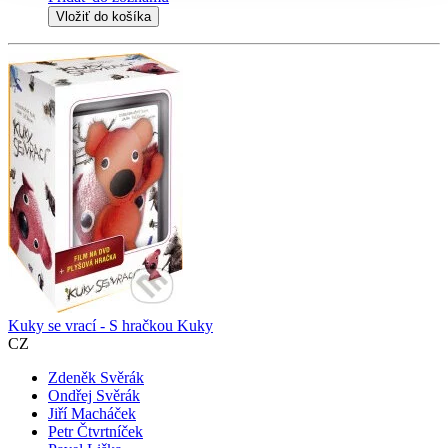
Vložiť do košíka
Kuky se vrací - S hračkou Kuky
CZ
Zdeněk Svěrák
Ondřej Svěrák
Jiří Macháček
Petr Čtvrtníček