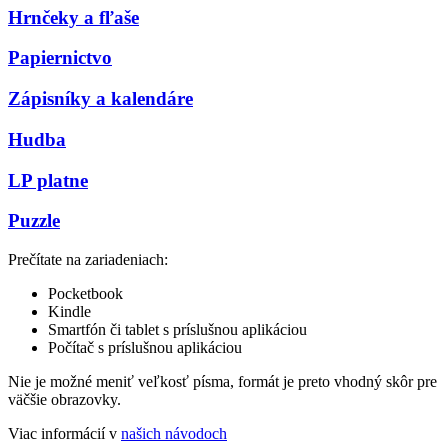
Hrnčeky a fľaše
Papiernictvo
Zápisníky a kalendáre
Hudba
LP platne
Puzzle
Prečítate na zariadeniach:
Pocketbook
Kindle
Smartfón či tablet s príslušnou aplikáciou
Počítač s príslušnou aplikáciou
Nie je možné meniť veľkosť písma, formát je preto vhodný skôr pre
väčšie obrazovky.
Viac informácií v
našich návodoch