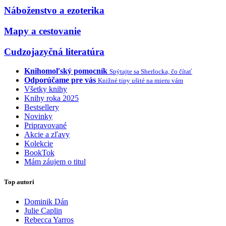
Náboženstvo a ezoterika
Mapy a cestovanie
Cudzojazyčná literatúra
Knihomoľský pomocník
Spýtajte sa Sherlocka, čo čítať
Odporúčame pre vás
Knižné tipy ušité na mieru vám
Všetky knihy
Knihy roka 2025
Bestsellery
Novinky
Pripravované
Akcie a zľavy
Kolekcie
BookTok
Mám záujem o titul
Top autori
Dominik Dán
Julie Caplin
Rebecca Yarros