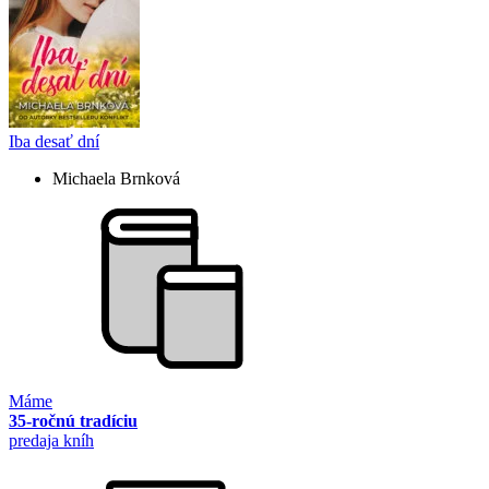
Iba desať dní
Michaela Brnková
Máme
35-ročnú tradíciu
predaja kníh