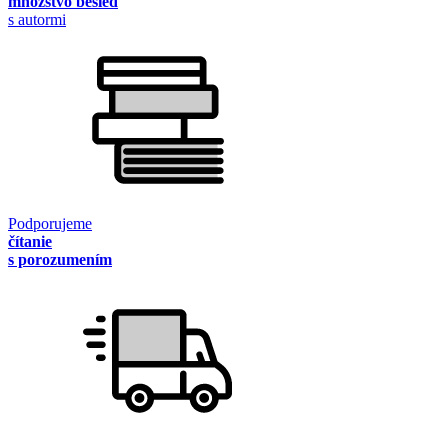
množstvo besied
s autormi
Podporujeme
čítanie
s porozumením