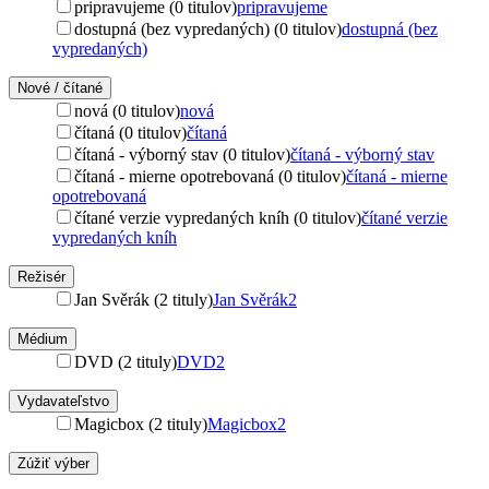
pripravujeme (0 titulov)
pripravujeme
dostupná (bez vypredaných) (0 titulov)
dostupná (bez
vypredaných)
Nové / čítané
nová (0 titulov)
nová
čítaná (0 titulov)
čítaná
čítaná - výborný stav (0 titulov)
čítaná - výborný stav
čítaná - mierne opotrebovaná (0 titulov)
čítaná - mierne
opotrebovaná
čítané verzie vypredaných kníh (0 titulov)
čítané verzie
vypredaných kníh
Režisér
Jan Svěrák (2 tituly)
Jan Svěrák
2
Médium
DVD (2 tituly)
DVD
2
Vydavateľstvo
Magicbox (2 tituly)
Magicbox
2
Zúžiť výber