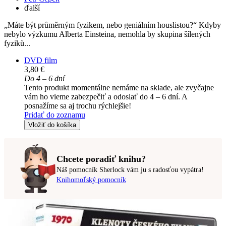
ďalší
„Máte být průměrným fyzikem, nebo geniálním houslistou?“ Kdyby
nebylo výzkumu Alberta Einsteina, nemohla by skupina šílených
fyziků...
DVD film
3,80 €
Do 4 – 6 dní
Tento produkt momentálne nemáme na sklade, ale zvyčajne
vám ho vieme zabezpečiť a odoslať do 4 – 6 dní. A
posnažíme sa aj trochu rýchlejšie!
Pridať do zoznamu
Vložiť do košíka
Chcete poradiť knihu?
Náš pomocník Sherlock vám ju s radosťou vypátra!
Knihomoľský pomocník