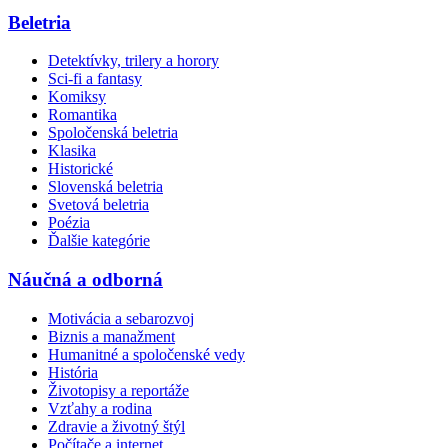
Beletria
Detektívky, trilery a horory
Sci-fi a fantasy
Komiksy
Romantika
Spoločenská beletria
Klasika
Historické
Slovenská beletria
Svetová beletria
Poézia
Ďalšie kategórie
Náučná a odborná
Motivácia a sebarozvoj
Biznis a manažment
Humanitné a spoločenské vedy
História
Životopisy a reportáže
Vzťahy a rodina
Zdravie a životný štýl
Počítače a internet