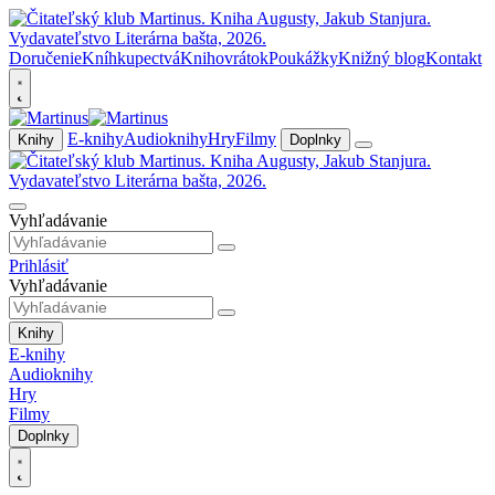
Doručenie
Kníhkupectvá
Knihovrátok
Poukážky
Knižný blog
Kontakt
E-knihy
Audioknihy
Hry
Filmy
Knihy
Doplnky
Vyhľadávanie
Prihlásiť
Vyhľadávanie
Knihy
E-knihy
Audioknihy
Hry
Filmy
Doplnky