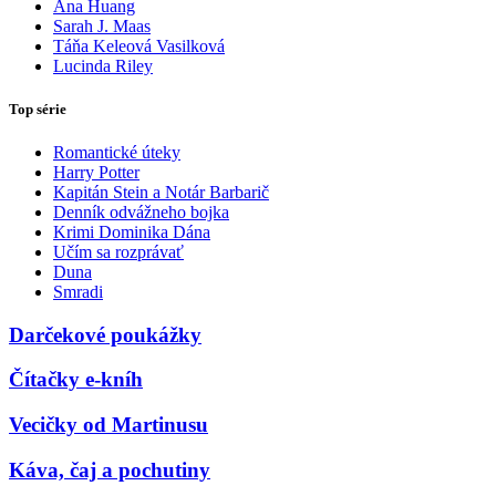
Ana Huang
Sarah J. Maas
Táňa Keleová Vasilková
Lucinda Riley
Top série
Romantické úteky
Harry Potter
Kapitán Stein a Notár Barbarič
Denník odvážneho bojka
Krimi Dominika Dána
Učím sa rozprávať
Duna
Smradi
Darčekové poukážky
Čítačky e-kníh
Vecičky od Martinusu
Káva, čaj a pochutiny