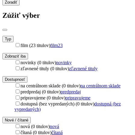
Zoradiť
Zúžiť výber
Typ
film (23 titulov)
film
23
Zobraziť iba
novinky (0 titulov)
novinky
zľavnené tituly (0 titulov)
zľavnené tituly
Dostupnosť
na centrálnom sklade (0 titulov)
na centrálnom sklade
predpredaj (0 titulov)
predpredaj
pripravujeme (0 titulov)
pripravujeme
dostupná (bez vypredaných) (0 titulov)
dostupná (bez
vypredaných)
Nové / čítané
nová (0 titulov)
nová
čítaná (0 titulov)
čítaná