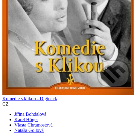
Komedie s klikou - Digipack
CZ
Jiřina Bohdalová
Karel Höger
Vlasta Chramostová
Nataša Gollová