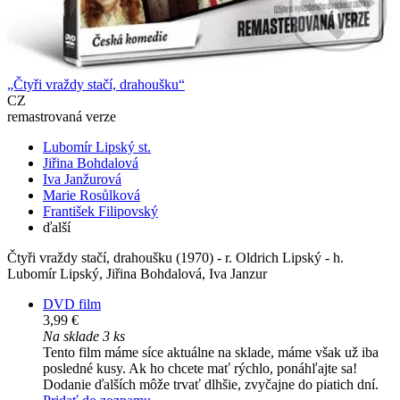
„Čtyři vraždy stačí, drahoušku“
CZ
remastrovaná verze
Lubomír Lipský st.
Jiřina Bohdalová
Iva Janžurová
Marie Rosůlková
František Filipovský
ďalší
Čtyři vraždy stačí, drahoušku (1970) - r. Oldrich Lipský - h.
Lubomír Lipský, Jiřina Bohdalová, Iva Janzur
DVD film
3,99 €
Na sklade 3 ks
Tento film máme síce aktuálne na sklade, máme však už iba
posledné kusy. Ak ho chcete mať rýchlo, ponáhľajte sa!
Dodanie ďalších môže trvať dlhšie, zvyčajne do piatich dní.