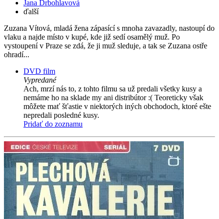
Jana Drbohlavová
ďalší
Zuzana Vítová, mladá žena zápasící s mnoha zavazadly, nastoupí do
vlaku a najde místo v kupé, kde již sedí osamělý muž. Po
vystoupení v Praze se zdá, že ji muž sleduje, a tak se Zuzana ostře
ohradí...
DVD film
Vypredané
Ach, mrzí nás to, z tohto filmu sa už predali všetky kusy a
nemáme ho na sklade my ani distribútor :( Teoreticky však
môžete mať šťastie v niektorých iných obchodoch, ktoré ešte
nepredali posledné kusy.
Pridať do zoznamu