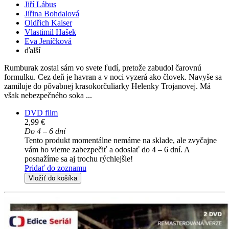
Jiří Lábus
Jiřina Bohdalová
Oldřich Kaiser
Vlastimil Hašek
Eva Jeníčková
ďalší
Rumburak zostal sám vo svete ľudí, pretože zabudol čarovnú
formulku. Cez deň je havran a v noci vyzerá ako človek. Navyše sa
zamiluje do pôvabnej krasokorčuliarky Helenky Trojanovej. Má
však nebezpečného soka ...
DVD film
2,99 €
Do 4 – 6 dní
Tento produkt momentálne nemáme na sklade, ale zvyčajne
vám ho vieme zabezpečiť a odoslať do 4 – 6 dní. A
posnažíme sa aj trochu rýchlejšie!
Pridať do zoznamu
Vložiť do košíka