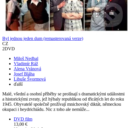
Byl jednou jeden dum (remasterovaná verze)
CZ
2DVD
Miloš Nedbal
Vladimír Ráž
Alena Vránová
Josef Bláha
Libuše Švormová
ďalší
Malé, všední a osobní příběhy se prolínají s dramatickými událostmi
a historickými zvraty, jež hýbaly republikou od třicátých let do roku
1945. Obyvatelé společně prožívají mnichovský diktát, německou
okupaci i heydrichiádu. Nic z toho ale nemůže...
DVD film
13,00 €