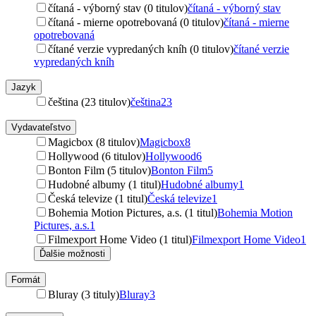
čítaná - výborný stav (0 titulov)
čítaná - výborný stav
čítaná - mierne opotrebovaná (0 titulov)
čítaná - mierne
opotrebovaná
čítané verzie vypredaných kníh (0 titulov)
čítané verzie
vypredaných kníh
Jazyk
čeština (23 titulov)
čeština
23
Vydavateľstvo
Magicbox (8 titulov)
Magicbox
8
Hollywood (6 titulov)
Hollywood
6
Bonton Film (5 titulov)
Bonton Film
5
Hudobné albumy (1 titul)
Hudobné albumy
1
Česká televize (1 titul)
Česká televize
1
Bohemia Motion Pictures, a.s. (1 titul)
Bohemia Motion
Pictures, a.s.
1
Filmexport Home Video (1 titul)
Filmexport Home Video
1
Ďalšie možnosti
Formát
Bluray (3 tituly)
Bluray
3