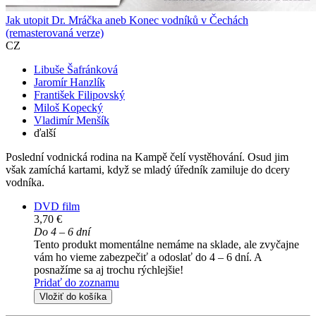
Jak utopit Dr. Mráčka aneb Konec vodníků v Čechách
(remasterovaná verze)
CZ
Libuše Šafránková
Jaromír Hanzlík
František Filipovský
Miloš Kopecký
Vladimír Menšík
ďalší
Poslední vodnická rodina na Kampě čelí vystěhování. Osud jim
však zamíchá kartami, když se mladý úředník zamiluje do dcery
vodníka.
DVD film
3,70 €
Do 4 – 6 dní
Tento produkt momentálne nemáme na sklade, ale zvyčajne
vám ho vieme zabezpečiť a odoslať do 4 – 6 dní. A
posnažíme sa aj trochu rýchlejšie!
Pridať do zoznamu
Vložiť do košíka