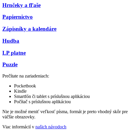
Hrnčeky a fľaše
Papiernictvo
Zápisníky a kalendáre
Hudba
LP platne
Puzzle
Prečítate na zariadeniach:
Pocketbook
Kindle
Smartfón či tablet s príslušnou aplikáciou
Počítač s príslušnou aplikáciou
Nie je možné meniť veľkosť písma, formát je preto vhodný skôr pre
väčšie obrazovky.
Viac informácií v
našich návodoch