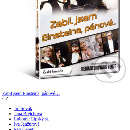
Zabil jsem Einsteina, pánové…
CZ
Jiří Sovák
Jana Brejchová
Lubomír Lipský st.
Iva Janžurová
Petr Čepek