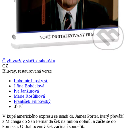
Čtyři vraždy stačí, drahoušku
CZ
Blu-ray, restaurovaná verze
Lubomír Lipský st.
Jiřina Bohdalová
Iva Janžurová
Marie Rosůlková
František Filipovský
ďalší
V kupé amerického expresu se usadí dr. James Porter, který převáží
z Michaga do San Fernanda šek na milion dolarů, a začte se do
komiksu. O drahocenný šek začínají soupeřit...