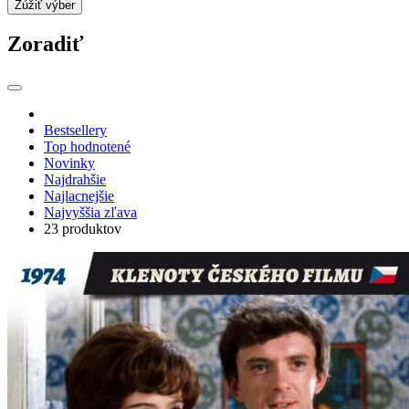
Zúžiť výber
Zoradiť
Bestsellery
Top hodnotené
Novinky
Najdrahšie
Najlacnejšie
Najvyššia zľava
23 produktov