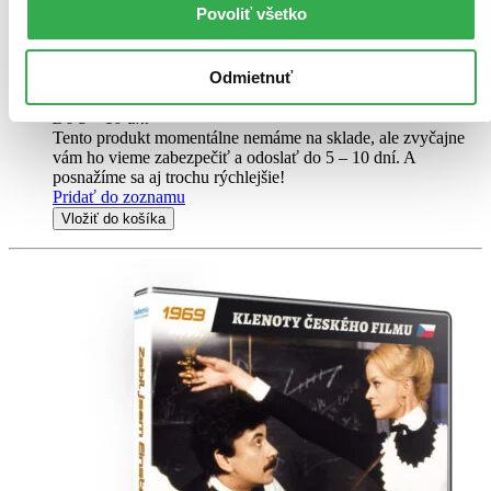
který nemá autoritu ani u studentů, ani u kolegů v redakci místního
Povoliť všetko
časopisu, kde se marně snaží udat své verše. Jednoho dne však zjistí,
že jakmile otevře dveře...
Odmietnuť
DVD film
5,70 €
Do 5 – 10 dní
Tento produkt momentálne nemáme na sklade, ale zvyčajne
vám ho vieme zabezpečiť a odoslať do 5 – 10 dní. A
posnažíme sa aj trochu rýchlejšie!
Pridať do zoznamu
Vložiť do košíka