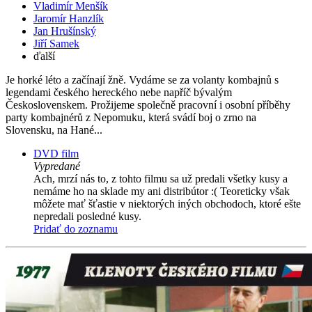
Vladimír Menšík
Jaromír Hanzlík
Jan Hrušínský
Jiří Samek
ďalší
Je horké léto a začínají žně. Vydáme se za volanty kombajnů s
legendami českého hereckého nebe napříč bývalým
Československem. Prožijeme společně pracovní i osobní příběhy
party kombajnérů z Nepomuku, která svádí boj o zrno na
Slovensku, na Hané...
DVD film
Vypredané
Ach, mrzí nás to, z tohto filmu sa už predali všetky kusy a
nemáme ho na sklade my ani distribútor :( Teoreticky však
môžete mať šťastie v niektorých iných obchodoch, ktoré ešte
nepredali posledné kusy.
Pridať do zoznamu