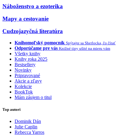
Náboženstvo a ezoterika
Mapy a cestovanie
Cudzojazyčná literatúra
Knihomoľský pomocník
Spýtajte sa Sherlocka, čo čítať
Odporúčame pre vás
Knižné tipy ušité na mieru vám
Všetky knihy
Knihy roka 2025
Bestsellery
Novinky
Pripravované
Akcie a zľavy
Kolekcie
BookTok
Mám záujem o titul
Top autori
Dominik Dán
Julie Caplin
Rebecca Yarros