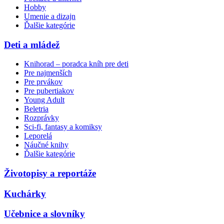
Hobby
Umenie a dizajn
Ďalšie kategórie
Deti a mládež
Knihorad – poradca kníh pre deti
Pre najmenších
Pre prvákov
Pre pubertiakov
Young Adult
Beletria
Rozprávky
Sci-fi, fantasy a komiksy
Leporelá
Náučné knihy
Ďalšie kategórie
Životopisy a reportáže
Kuchárky
Učebnice a slovníky