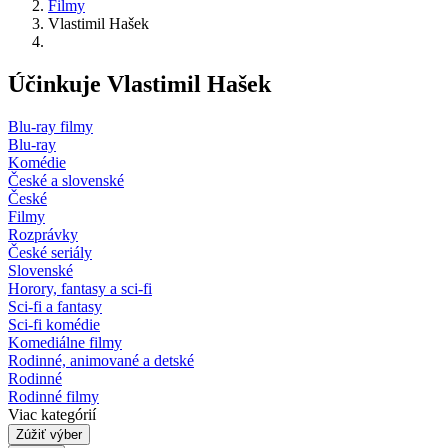
Filmy
Vlastimil Hašek
Účinkuje Vlastimil Hašek
Blu-ray filmy
Blu-ray
Komédie
České a slovenské
České
Filmy
Rozprávky
České seriály
Slovenské
Horory, fantasy a sci-fi
Sci-fi a fantasy
Sci-fi komédie
Komediálne filmy
Rodinné, animované a detské
Rodinné
Rodinné filmy
Viac kategórií
Zúžiť výber