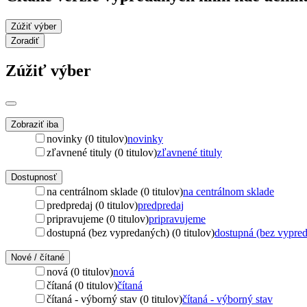
Zúžiť výber
Zoradiť
Zúžiť výber
Zobraziť iba
novinky (0 titulov)
novinky
zľavnené tituly (0 titulov)
zľavnené tituly
Dostupnosť
na centrálnom sklade (0 titulov)
na centrálnom sklade
predpredaj (0 titulov)
predpredaj
pripravujeme (0 titulov)
pripravujeme
dostupná (bez vypredaných) (0 titulov)
dostupná (bez vypre
Nové / čítané
nová (0 titulov)
nová
čítaná (0 titulov)
čítaná
čítaná - výborný stav (0 titulov)
čítaná - výborný stav