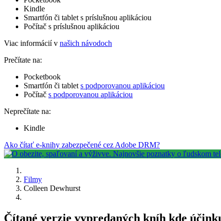
Kindle
Smartfón či tablet s príslušnou aplikáciou
Počítač s príslušnou aplikáciou
Viac informácií v
našich návodoch
Prečítate na:
Pocketbook
Smartfón či tablet
s podporovanou aplikáciou
Počítač
s podporovanou aplikáciou
Neprečítate na:
Kindle
Ako čítať e-knihy zabezpečené cez Adobe DRM?
Filmy
Colleen Dewhurst
Čítané verzie vypredaných kníh kde účink