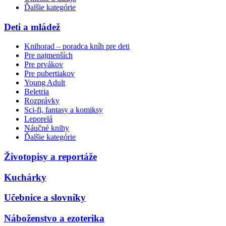
Ďalšie kategórie
Deti a mládež
Knihorad – poradca kníh pre deti
Pre najmenších
Pre prvákov
Pre pubertiakov
Young Adult
Beletria
Rozprávky
Sci-fi, fantasy a komiksy
Leporelá
Náučné knihy
Ďalšie kategórie
Životopisy a reportáže
Kuchárky
Učebnice a slovníky
Náboženstvo a ezoterika