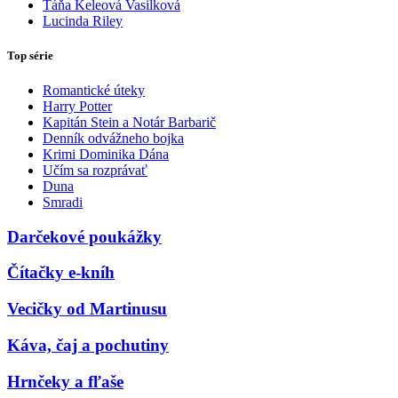
Táňa Keleová Vasilková
Lucinda Riley
Top série
Romantické úteky
Harry Potter
Kapitán Stein a Notár Barbarič
Denník odvážneho bojka
Krimi Dominika Dána
Učím sa rozprávať
Duna
Smradi
Darčekové poukážky
Čítačky e-kníh
Vecičky od Martinusu
Káva, čaj a pochutiny
Hrnčeky a fľaše