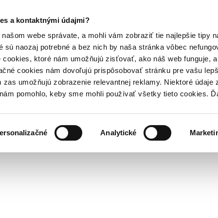
es a kontaktnými údajmi?
našom webe správate, a mohli vám zobraziť tie najlepšie tipy n
é sú naozaj potrebné a bez nich by naša stránka vôbec nefung
 cookies, ktoré nám umožňujú zisťovať, ako náš web funguje, a 
ačné cookies nám dovoľujú prispôsobovať stránku pre vašu lepši
zas umožňujú zobrazenie relevantnej reklamy. Niektoré údaje z
y nám pomohlo, keby sme mohli používať všetky tieto cookies. 
ersonalizačné
Analytické
Marketi