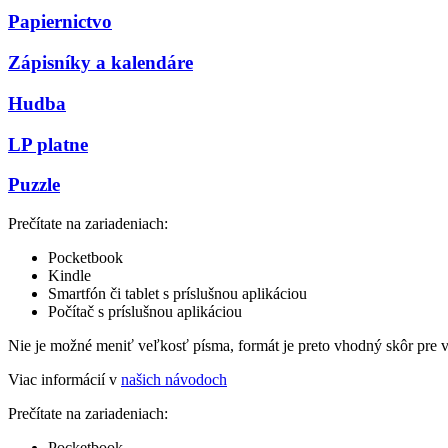
Papiernictvo
Zápisníky a kalendáre
Hudba
LP platne
Puzzle
Prečítate na zariadeniach:
Pocketbook
Kindle
Smartfón či tablet s príslušnou aplikáciou
Počítač s príslušnou aplikáciou
Nie je možné meniť veľkosť písma, formát je preto vhodný skôr pre 
Viac informácií v
našich návodoch
Prečítate na zariadeniach:
Pocketbook