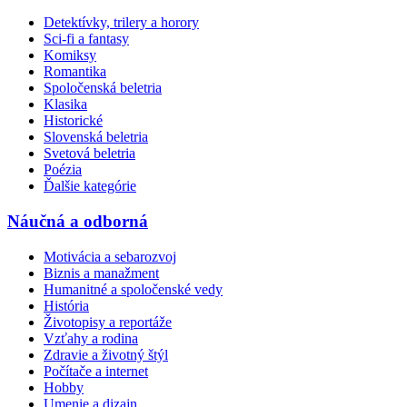
Detektívky, trilery a horory
Sci-fi a fantasy
Komiksy
Romantika
Spoločenská beletria
Klasika
Historické
Slovenská beletria
Svetová beletria
Poézia
Ďalšie kategórie
Náučná a odborná
Motivácia a sebarozvoj
Biznis a manažment
Humanitné a spoločenské vedy
História
Životopisy a reportáže
Vzťahy a rodina
Zdravie a životný štýl
Počítače a internet
Hobby
Umenie a dizajn