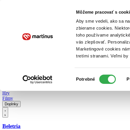
Doručenie
Kníhkupectvá
Knihovrátok
Poukážky
Knižný blog
Kontakt
Môžeme pracovať s cooki
Aby sme vedeli, ako sa na 
zbierame cookies. Niektor
E-knihy
Audioknihy
Hry
Filmy
Knihy
Doplnky
toho používame analytické
vás zlepšovať. Personaliz
Vyhľadávanie
Marketingové cookies nám 
tretími stranami. Veľmi b
Prihlásiť
Vyhľadávanie
Výber
Knihy
Potrebné
P
súhlasu
E-knihy
Audioknihy
Hry
Filmy
Doplnky
Beletria