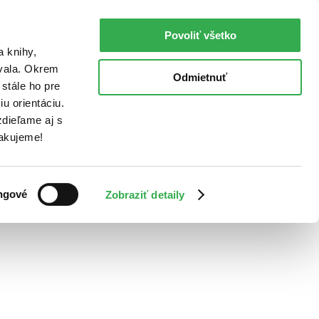
Povoliť všetko
a knihy,
ovala. Okrem
Odmietnuť
stále ho pre
u orientáciu.
dieľame aj s
Ďakujeme!
ngové
Zobraziť detaily