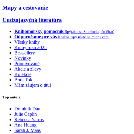
Mapy a cestovanie
Cudzojazyčná literatúra
Knihomoľský pomocník
Spýtajte sa Sherlocka, čo čítať
Odporúčame pre vás
Knižné tipy ušité na mieru vám
Všetky knihy
Knihy roka 2025
Bestsellery
Novinky
Pripravované
Akcie a zľavy
Kolekcie
BookTok
Mám záujem o titul
Top autori
Dominik Dán
Julie Caplin
Rebecca Yarros
Ana Huang
Sarah J. Maas