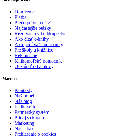
Doručenie
Platba
Prečo práve u nás?
Najčastejšie otázky
Rezervácia v kníhkupectve
Ako čítať e-knihy
Ako počúvať audioknihy
Pre školy a knižnice
Reklamácie
Knihomoľský pomocník
Odstúpiť od zmluvy
Martinus
Kontakty
Náš príbeh
Náš blog
Knihovrátok
Partnerský systém
Pridaj sa k nám
Marketing
Náš labák
Prehlásenie o cookies