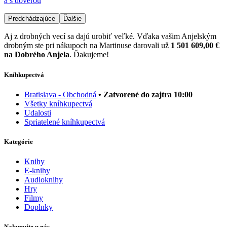
a s dôverou
Predchádzajúce
Ďalšie
Aj z drobných vecí sa dajú urobiť veľké. Vďaka vašim Anjelským
drobným ste pri nákupoch na Martinuse darovali už
1 501 609,00 €
na Dobrého Anjela
. Ďakujeme!
Kníhkupectvá
Bratislava - Obchodná
• Zatvorené do zajtra 10:00
Všetky kníhkupectvá
Udalosti
Spriatelené kníhkupectvá
Kategórie
Knihy
E-knihy
Audioknihy
Hry
Filmy
Doplnky
Nakupujte u nás