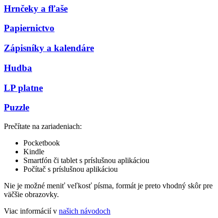
Hrnčeky a fľaše
Papiernictvo
Zápisníky a kalendáre
Hudba
LP platne
Puzzle
Prečítate na zariadeniach:
Pocketbook
Kindle
Smartfón či tablet s príslušnou aplikáciou
Počítač s príslušnou aplikáciou
Nie je možné meniť veľkosť písma, formát je preto vhodný skôr pre
väčšie obrazovky.
Viac informácií v
našich návodoch