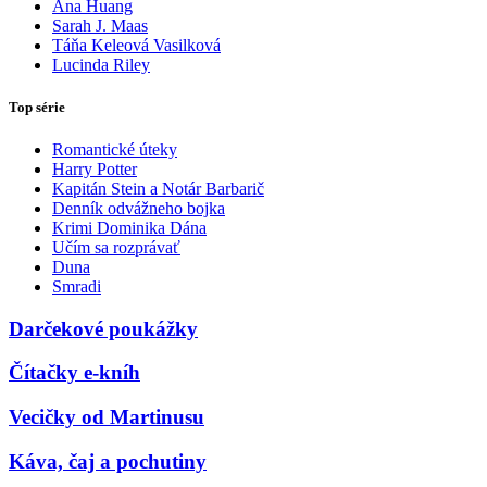
Ana Huang
Sarah J. Maas
Táňa Keleová Vasilková
Lucinda Riley
Top série
Romantické úteky
Harry Potter
Kapitán Stein a Notár Barbarič
Denník odvážneho bojka
Krimi Dominika Dána
Učím sa rozprávať
Duna
Smradi
Darčekové poukážky
Čítačky e-kníh
Vecičky od Martinusu
Káva, čaj a pochutiny