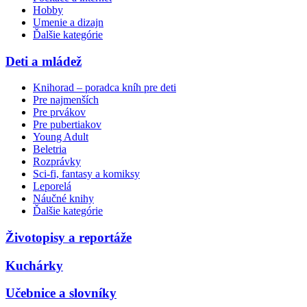
Hobby
Umenie a dizajn
Ďalšie kategórie
Deti a mládež
Knihorad – poradca kníh pre deti
Pre najmenších
Pre prvákov
Pre pubertiakov
Young Adult
Beletria
Rozprávky
Sci-fi, fantasy a komiksy
Leporelá
Náučné knihy
Ďalšie kategórie
Životopisy a reportáže
Kuchárky
Učebnice a slovníky