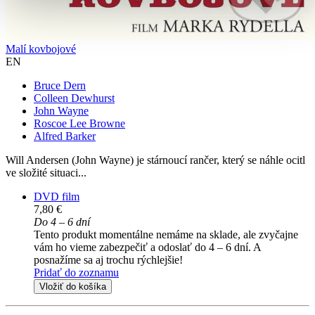
Malí kovbojové
EN
Bruce Dern
Colleen Dewhurst
John Wayne
Roscoe Lee Browne
Alfred Barker
Will Andersen (John Wayne) je stárnoucí rančer, který se náhle ocitl
ve složité situaci...
DVD film
7,80 €
Do 4 – 6 dní
Tento produkt momentálne nemáme na sklade, ale zvyčajne
vám ho vieme zabezpečiť a odoslať do 4 – 6 dní. A
posnažíme sa aj trochu rýchlejšie!
Pridať do zoznamu
Vložiť do košíka