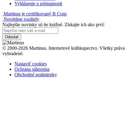
Vyhlásenie o prístupnosti
Martinus je certifikovaný B Corp
Nerobíme rozdiely
Najlepšie novinky sú tie knižné. Získajte ich ako prví:
Odoslať
© 2000-2026 Martinus. Internetové kníhkupectvo. Všetky práva
vyhradené.
Nastaviť cookies
Ochrana súkromia
Obchodné podmienky