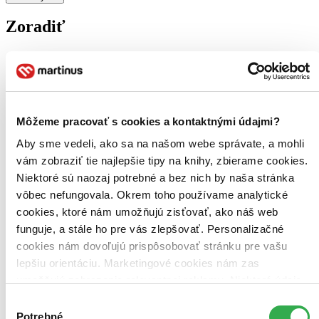
Zoradiť
Bestsellery
Top hodnotené
Novinky
Môžeme pracovať s cookies a kontaktnými údajmi?
Najdrahšie
Aby sme vedeli, ako sa na našom webe správate, a mohli
Najlacnejšie
Najvyššia zľava
vám zobraziť tie najlepšie tipy na knihy, zbierame cookies.
Niektoré sú naozaj potrebné a bez nich by naša stránka
vôbec nefungovala. Okrem toho používame analytické
Použité filtre
Zrušiť filtre
cookies, ktoré nám umožňujú zisťovať, ako náš web
Účinkuje Colleen Dewhurst
funguje, a stále ho pre vás zlepšovať. Personalizačné
cookies nám dovoľujú prispôsobovať stránku pre vašu
lepšiu orientáciu. Marketingové cookies nám zas
umožňujú zobrazenie relevantnej reklamy. Niektoré údaje
zdieľame aj s tretími stranami. Veľmi by nám pomohlo,
Výber
keby sme mohli používať všetky tieto cookies. Ďakujeme!
Potrebné