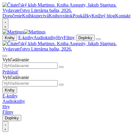
Doručenie
Kníhkupectvá
Knihovrátok
Poukážky
Knižný blog
Kontakt
E-knihy
Audioknihy
Hry
Filmy
Knihy
Doplnky
Vyhľadávanie
Prihlásiť
Vyhľadávanie
Knihy
E-knihy
Audioknihy
Hry
Filmy
Doplnky