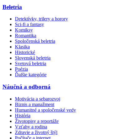
Beletria
Detektívky, trilery a horory
Sci-fi a fantasy
Komiksy
Romantika
Spoločenská beletria
Klasika
Historické
Slovenská beletria
Svetová beletria
Poézia
Ďalšie kategórie
Náučná a odborná
Motivácia a sebarozvoj
Biznis a manažment
Humanitné a spoločenské vedy
História
Životopisy a reportáže
Vzťahy a rodina
Zdravie a životný štýl
Počítače a internet