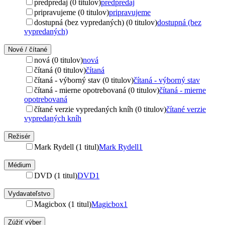
predpredaj (0 titulov)
predpredaj
pripravujeme (0 titulov)
pripravujeme
dostupná (bez vypredaných) (0 titulov)
dostupná (bez
vypredaných)
Nové / čítané
nová (0 titulov)
nová
čítaná (0 titulov)
čítaná
čítaná - výborný stav (0 titulov)
čítaná - výborný stav
čítaná - mierne opotrebovaná (0 titulov)
čítaná - mierne
opotrebovaná
čítané verzie vypredaných kníh (0 titulov)
čítané verzie
vypredaných kníh
Režisér
Mark Rydell (1 titul)
Mark Rydell
1
Médium
DVD (1 titul)
DVD
1
Vydavateľstvo
Magicbox (1 titul)
Magicbox
1
Zúžiť výber