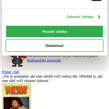
Najvyššia zľava
Použité filtre
Zobraziť detaily
Zrušiť filtre
Účinkuje Isao Onoda
v predpredaji
Nebol nájdený
žiadny titul
vyhovujúci zadaným podmienkam.
Povoliť všetko
Skúste prosím zmeniť vyhľadávaný výraz.
Odmietnuť
Chcete poradiť knihu?
Náš pomocník Sherlock vám ju s radosťou vypátra!
Knihomoľský pomocník
Pridať citát
Nie je podstatné, akí sme odolní voči cudzej sile. Dôležité je, akí
sme silní voči vlastnej slabosti.