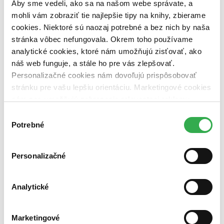
Aby sme vedeli, ako sa na našom webe správate, a
dostupná (bez vypredaných) (0 titulov)
dostupná (bez
vypredaných)
mohli vám zobraziť tie najlepšie tipy na knihy, zbierame
cookies. Niektoré sú naozaj potrebné a bez nich by naša
Nové / čítané
stránka vôbec nefungovala. Okrem toho používame
nová (0 titulov)
nová
analytické cookies, ktoré nám umožňujú zisťovať, ako
čítaná (0 titulov)
čítaná
čítaná - výborný stav (0 titulov)
čítaná - výborný stav
náš web funguje, a stále ho pre vás zlepšovať.
čítaná - mierne opotrebovaná (0 titulov)
čítaná - mierne
Personalizačné cookies nám dovoľujú prispôsobovať
opotrebovaná
stránku pre vašu lepšiu orientáciu. Marketingové cookies
čítané verzie vypredaných kníh (0 titulov)
čítané verzie
nám zas umožňujú zobrazenie relevantnej reklamy.
vypredaných kníh
Niektoré údaje zdieľame aj s tretími stranami. Veľmi by
Výber
Zúžiť výber
nám pomohlo, keby sme mohli používať všetky tieto
Potrebné
súhlasu
cookies. Ďakujeme!
Zoradiť
Personalizačné
Bestsellery
Analytické
Top hodnotené
Novinky
Najdrahšie
Marketingové
Najlacnejšie