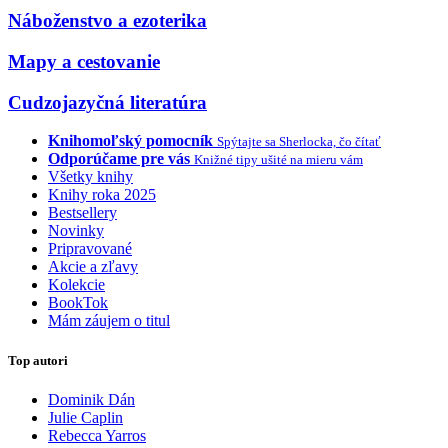
Náboženstvo a ezoterika
Mapy a cestovanie
Cudzojazyčná literatúra
Knihomoľský pomocník
Spýtajte sa Sherlocka, čo čítať
Odporúčame pre vás
Knižné tipy ušité na mieru vám
Všetky knihy
Knihy roka 2025
Bestsellery
Novinky
Pripravované
Akcie a zľavy
Kolekcie
BookTok
Mám záujem o titul
Top autori
Dominik Dán
Julie Caplin
Rebecca Yarros