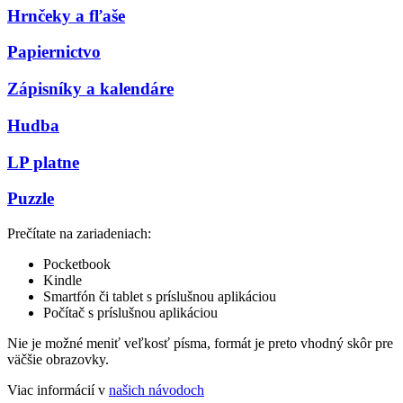
Hrnčeky a fľaše
Papiernictvo
Zápisníky a kalendáre
Hudba
LP platne
Puzzle
Prečítate na zariadeniach:
Pocketbook
Kindle
Smartfón či tablet s príslušnou aplikáciou
Počítač s príslušnou aplikáciou
Nie je možné meniť veľkosť písma, formát je preto vhodný skôr pre
väčšie obrazovky.
Viac informácií v
našich návodoch