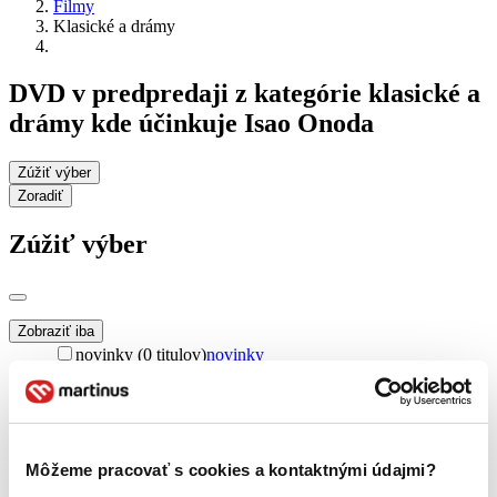
Filmy
Klasické a drámy
DVD v predpredaji z kategórie klasické a
drámy kde účinkuje Isao Onoda
Zúžiť výber
Zoradiť
Zúžiť výber
Zobraziť iba
novinky (0 titulov)
novinky
zľavnené tituly (0 titulov)
zľavnené tituly
Dostupnosť
na centrálnom sklade (0 titulov)
na centrálnom sklade
predpredaj (0 titulov)
predpredaj
Môžeme pracovať s cookies a kontaktnými údajmi?
pripravujeme (0 titulov)
pripravujeme