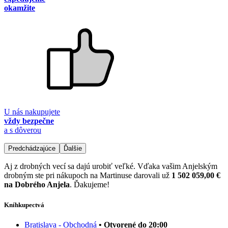
okamžite
U nás nakupujete
vždy bezpečne
a s dôverou
Predchádzajúce
Ďalšie
Aj z drobných vecí sa dajú urobiť veľké. Vďaka vašim Anjelským
drobným ste pri nákupoch na Martinuse darovali už
1 502 059,00 €
na Dobrého Anjela
. Ďakujeme!
Kníhkupectvá
Bratislava - Obchodná
• Otvorené do 20:00