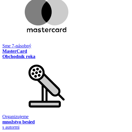
Sme 7-násobný
MasterCard
Obchodník roka
Organizujeme
množstvo besied
s autormi