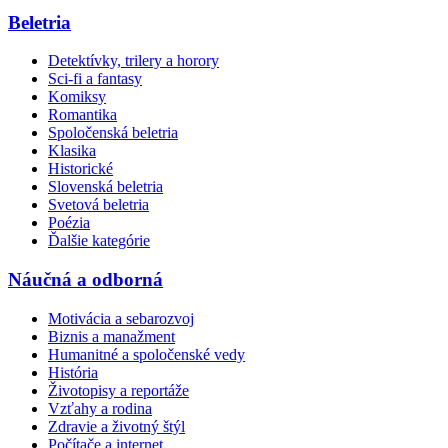
Beletria
Detektívky, trilery a horory
Sci-fi a fantasy
Komiksy
Romantika
Spoločenská beletria
Klasika
Historické
Slovenská beletria
Svetová beletria
Poézia
Ďalšie kategórie
Náučná a odborná
Motivácia a sebarozvoj
Biznis a manažment
Humanitné a spoločenské vedy
História
Životopisy a reportáže
Vzťahy a rodina
Zdravie a životný štýl
Počítače a internet