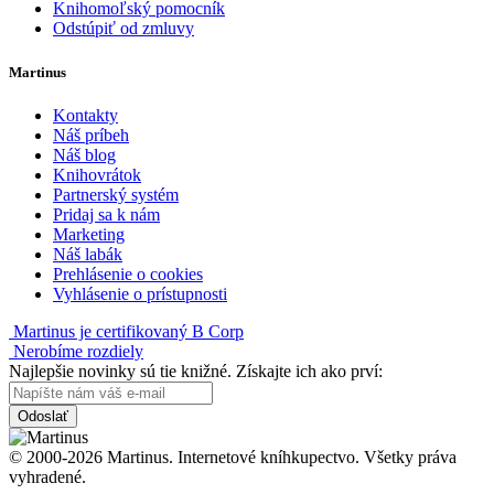
Knihomoľský pomocník
Odstúpiť od zmluvy
Martinus
Kontakty
Náš príbeh
Náš blog
Knihovrátok
Partnerský systém
Pridaj sa k nám
Marketing
Náš labák
Prehlásenie o cookies
Vyhlásenie o prístupnosti
Martinus je certifikovaný B Corp
Nerobíme rozdiely
Najlepšie novinky sú tie knižné. Získajte ich ako prví:
Odoslať
© 2000-2026 Martinus. Internetové kníhkupectvo. Všetky práva
vyhradené.