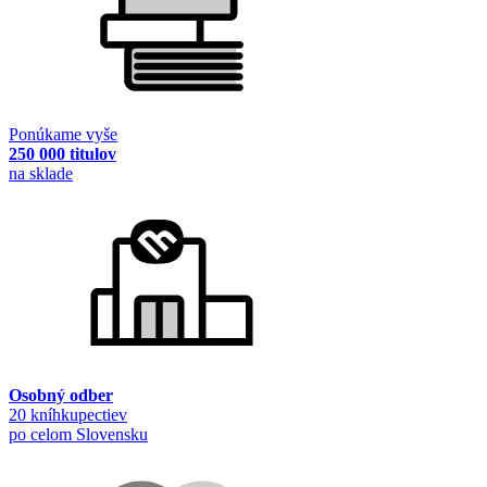
Ponúkame vyše
250 000 titulov
na sklade
Osobný odber
20 kníhkupectiev
po celom Slovensku