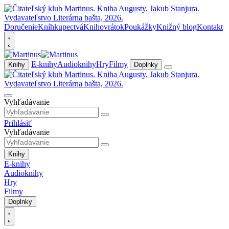
Doručenie
Kníhkupectvá
Knihovrátok
Poukážky
Knižný blog
Kontakt
E-knihy
Audioknihy
Hry
Filmy
Knihy
Doplnky
Vyhľadávanie
Prihlásiť
Vyhľadávanie
Knihy
E-knihy
Audioknihy
Hry
Filmy
Doplnky