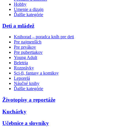
Hobby
Umenie a dizajn
Ďalšie kategórie
Deti a mládež
Knihorad – poradca kníh pre deti
Pre najmenších
Pre prvákov
Pre pubertiakov
Young Adult
Beletria
Rozprávky
Sci-fi, fantasy a komiksy
Leporelá
Náučné knihy
Ďalšie kategórie
Životopisy a reportáže
Kuchárky
Učebnice a slovníky