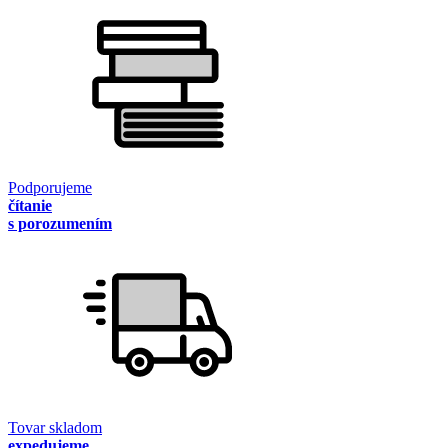
Podporujeme
čítanie
s porozumením
Tovar skladom
expedujeme