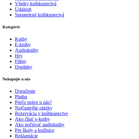
Všetky kníhkupectvá
Udalosti
Spriatelené kníhkupectvá
Kategórie
Knihy
E-knihy
Audioknihy
Hry
Filmy
Doplnky
Nakupujte u nás
Doručenie
Platba
Prečo práve u nás?
Najčastejšie otázky
Rezervácia v kníhkupectve
Ako čítať e-knihy
Ako počúvať audioknihy
Pre školy a knižnice
Reklamácie