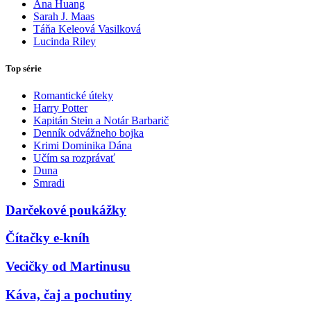
Ana Huang
Sarah J. Maas
Táňa Keleová Vasilková
Lucinda Riley
Top série
Romantické úteky
Harry Potter
Kapitán Stein a Notár Barbarič
Denník odvážneho bojka
Krimi Dominika Dána
Učím sa rozprávať
Duna
Smradi
Darčekové poukážky
Čítačky e-kníh
Vecičky od Martinusu
Káva, čaj a pochutiny