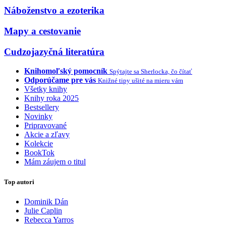
Náboženstvo a ezoterika
Mapy a cestovanie
Cudzojazyčná literatúra
Knihomoľský pomocník
Spýtajte sa Sherlocka, čo čítať
Odporúčame pre vás
Knižné tipy ušité na mieru vám
Všetky knihy
Knihy roka 2025
Bestsellery
Novinky
Pripravované
Akcie a zľavy
Kolekcie
BookTok
Mám záujem o titul
Top autori
Dominik Dán
Julie Caplin
Rebecca Yarros