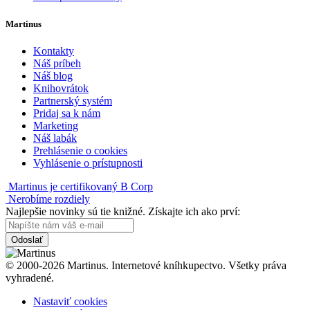
Martinus
Kontakty
Náš príbeh
Náš blog
Knihovrátok
Partnerský systém
Pridaj sa k nám
Marketing
Náš labák
Prehlásenie o cookies
Vyhlásenie o prístupnosti
Martinus je certifikovaný B Corp
Nerobíme rozdiely
Najlepšie novinky sú tie knižné. Získajte ich ako prví:
Odoslať
© 2000-2026 Martinus. Internetové kníhkupectvo. Všetky práva
vyhradené.
Nastaviť cookies