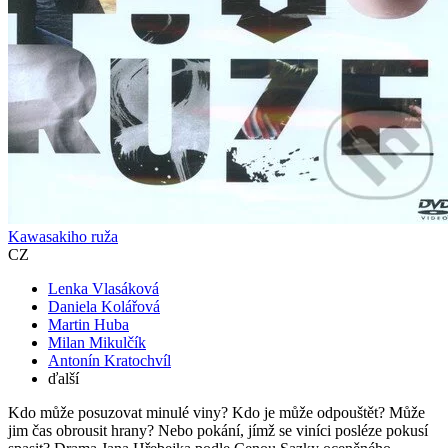
Kawasakiho ruža
CZ
Lenka Vlasáková
Daniela Kolářová
Martin Huba
Milan Mikulčík
Antonín Kratochvíl
ďalší
Kdo může posuzovat minulé viny? Kdo je může odpouštět? Může
jim čas obrousit hrany? Nebo pokání, jímž se viníci posléze pokusí