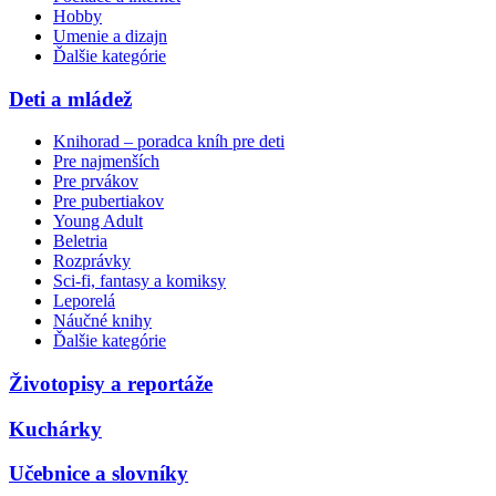
Hobby
Umenie a dizajn
Ďalšie kategórie
Deti a mládež
Knihorad – poradca kníh pre deti
Pre najmenších
Pre prvákov
Pre pubertiakov
Young Adult
Beletria
Rozprávky
Sci-fi, fantasy a komiksy
Leporelá
Náučné knihy
Ďalšie kategórie
Životopisy a reportáže
Kuchárky
Učebnice a slovníky