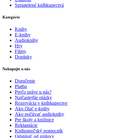
Spriatelené kníhkupectvá
Kategórie
Knihy
E-knihy
Audioknihy
Hry
Filmy
Doplnky
Nakupujte u nás
Doručenie
Platba
Prečo práve u nás?
Najčastejšie otázky
Rezervácia v kníhkupectve
Ako čítať e-knihy
Ako počúvať audioknihy
Pre školy a knižnice
Reklamácie
Knihomoľský pomocník
Odstúpiť od zmluvy