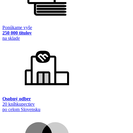
Ponúkame vyše
250 000 titulov
na sklade
Osobný odber
20 kníhkupectiev
po celom Slovensku