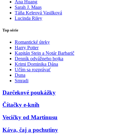
Ana Huang
Sarah J. Maas
Táňa Keleová Vasilková
Lucinda Riley
Top série
Romantické úteky
Harry Potter
Kapitán Stein a Notár Barbarič
Denník odvážneho bojka
Krimi Dominika Dána
Učím sa rozprávať
Duna
Smradi
Darčekové poukážky
Čítačky e-kníh
Vecičky od Martinusu
Káva, čaj a pochutiny