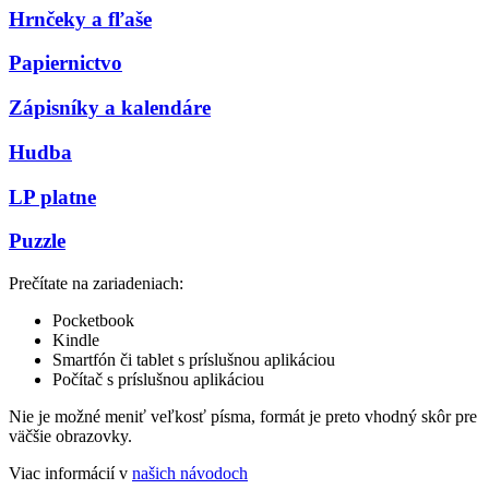
Hrnčeky a fľaše
Papiernictvo
Zápisníky a kalendáre
Hudba
LP platne
Puzzle
Prečítate na zariadeniach:
Pocketbook
Kindle
Smartfón či tablet s príslušnou aplikáciou
Počítač s príslušnou aplikáciou
Nie je možné meniť veľkosť písma, formát je preto vhodný skôr pre
väčšie obrazovky.
Viac informácií v
našich návodoch