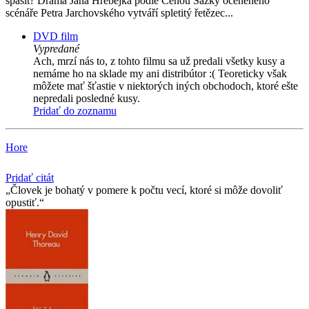
spasit? Drama Jana Hřebejka podle Cenou Sazky oceněného
scénáře Petra Jarchovského vytváří spletitý řetězec...
DVD film
Vypredané
Ach, mrzí nás to, z tohto filmu sa už predali všetky kusy a
nemáme ho na sklade my ani distribútor :( Teoreticky však
môžete mať šťastie v niektorých iných obchodoch, ktoré ešte
nepredali posledné kusy.
Pridať do zoznamu
Hore
Pridať citát
Človek je bohatý v pomere k počtu vecí, ktoré si môže dovoliť
opustiť.