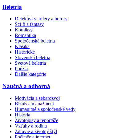
Beletria
Detektívky, trilery a horory
Sci-fi a fantasy
Komiksy
Romantika
Spoločenská beletria
Klasika
Historické
Slovenská beletria
Svetová beletria
Poézia
Ďalšie kategórie
Náučná a odborná
Motivácia a sebarozvoj
Biznis a manažment
Humanitné a spoločenské vedy
História
Životopisy a reportáže
Vzťahy a rodina
Zdravie a životný štýl
Počítače a internet