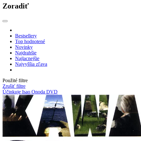
Zoradiť
Bestsellery
Top hodnotené
Novinky
Najdrahšie
Najlacnejšie
Najvyššia zľava
Použité filtre
Zrušiť filtre
Účinkuje Isao Onoda
DVD