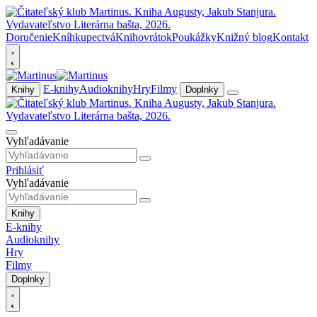
Doručenie
Kníhkupectvá
Knihovrátok
Poukážky
Knižný blog
Kontakt
E-knihy
Audioknihy
Hry
Filmy
Knihy
Doplnky
Vyhľadávanie
Prihlásiť
Vyhľadávanie
Knihy
E-knihy
Audioknihy
Hry
Filmy
Doplnky