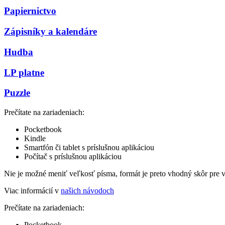
Papiernictvo
Zápisníky a kalendáre
Hudba
LP platne
Puzzle
Prečítate na zariadeniach:
Pocketbook
Kindle
Smartfón či tablet s príslušnou aplikáciou
Počítač s príslušnou aplikáciou
Nie je možné meniť veľkosť písma, formát je preto vhodný skôr pre 
Viac informácií v
našich návodoch
Prečítate na zariadeniach:
Pocketbook