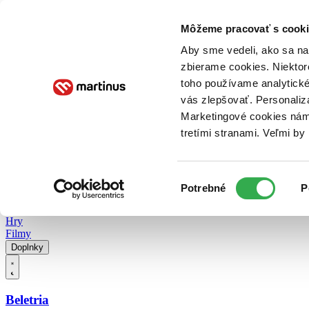
Doručenie
Kníhkupectvá
Knihovrátok
Poukážky
Knižný blog
Kontakt
Môžeme pracovať s cooki
Aby sme vedeli, ako sa na 
zbierame cookies. Niektor
E-knihy
Audioknihy
Hry
Filmy
Knihy
Doplnky
toho používame analytické
vás zlepšovať. Personaliz
Vyhľadávanie
Marketingové cookies nám 
tretími stranami. Veľmi b
Prihlásiť
Vyhľadávanie
Výber
Knihy
Potrebné
P
súhlasu
E-knihy
Audioknihy
Hry
Filmy
Doplnky
Beletria