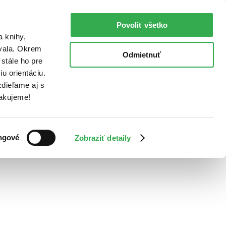
Povoliť všetko
a knihy,
ovala. Okrem
Odmietnuť
stále ho pre
u orientáciu.
dieľame aj s
Ďakujeme!
ngové
Zobraziť detaily