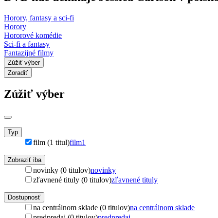
Horory, fantasy a sci-fi
Horory
Hororové komédie
Sci-fi a fantasy
Fantazijné filmy
Zúžiť výber
Zoradiť
Zúžiť výber
Typ
film (1 titul)
film
1
Zobraziť iba
novinky (0 titulov)
novinky
zľavnené tituly (0 titulov)
zľavnené tituly
Dostupnosť
na centrálnom sklade (0 titulov)
na centrálnom sklade
predpredaj (0 titulov)
predpredaj