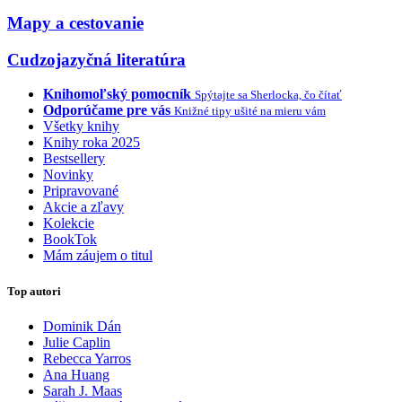
Mapy a cestovanie
Cudzojazyčná literatúra
Knihomoľský pomocník
Spýtajte sa Sherlocka, čo čítať
Odporúčame pre vás
Knižné tipy ušité na mieru vám
Všetky knihy
Knihy roka 2025
Bestsellery
Novinky
Pripravované
Akcie a zľavy
Kolekcie
BookTok
Mám záujem o titul
Top autori
Dominik Dán
Julie Caplin
Rebecca Yarros
Ana Huang
Sarah J. Maas