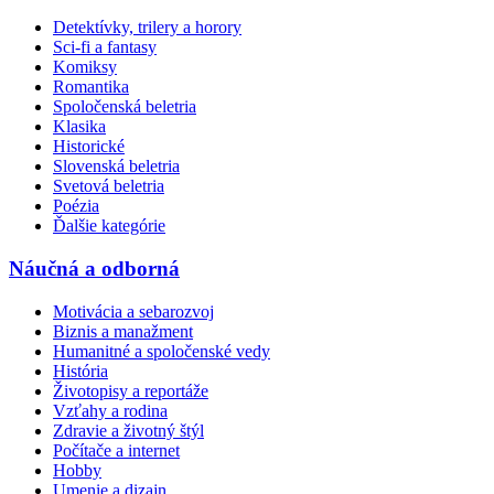
Detektívky, trilery a horory
Sci-fi a fantasy
Komiksy
Romantika
Spoločenská beletria
Klasika
Historické
Slovenská beletria
Svetová beletria
Poézia
Ďalšie kategórie
Náučná a odborná
Motivácia a sebarozvoj
Biznis a manažment
Humanitné a spoločenské vedy
História
Životopisy a reportáže
Vzťahy a rodina
Zdravie a životný štýl
Počítače a internet
Hobby
Umenie a dizajn