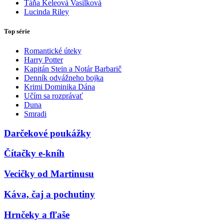
Táňa Keleová Vasilková
Lucinda Riley
Top série
Romantické úteky
Harry Potter
Kapitán Stein a Notár Barbarič
Denník odvážneho bojka
Krimi Dominika Dána
Učím sa rozprávať
Duna
Smradi
Darčekové poukážky
Čítačky e-kníh
Vecičky od Martinusu
Káva, čaj a pochutiny
Hrnčeky a fľaše