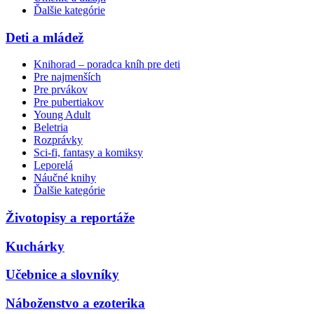
Ďalšie kategórie
Deti a mládež
Knihorad – poradca kníh pre deti
Pre najmenších
Pre prvákov
Pre pubertiakov
Young Adult
Beletria
Rozprávky
Sci-fi, fantasy a komiksy
Leporelá
Náučné knihy
Ďalšie kategórie
Životopisy a reportáže
Kuchárky
Učebnice a slovníky
Náboženstvo a ezoterika