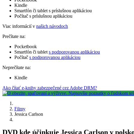
Kindle
Smartfón či tablet s príslušnou aplikáciou
Počítač s príslušnou aplikáciou
Viac informácií v
našich návodoch
Prečítate na:
Pocketbook
Smartfón či tablet
s podporovanou aplikáciou
Počítač
s podporovanou aplikáciou
Neprečítate na:
Kindle
Ako čítať e-knihy zabezpečené cez Adobe DRM?
Filmy
Jessica Carlson
DVD kde účinkuje Jessica Carlson v polsk