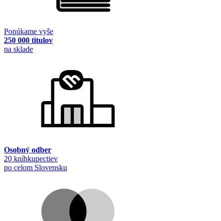
Ponúkame vyše
250 000 titulov
na sklade
Osobný odber
20 kníhkupectiev
po celom Slovensku