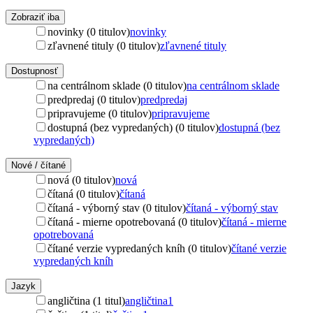
Zobraziť iba
novinky (0 titulov)
novinky
zľavnené tituly (0 titulov)
zľavnené tituly
Dostupnosť
na centrálnom sklade (0 titulov)
na centrálnom sklade
predpredaj (0 titulov)
predpredaj
pripravujeme (0 titulov)
pripravujeme
dostupná (bez vypredaných) (0 titulov)
dostupná (bez
vypredaných)
Nové / čítané
nová (0 titulov)
nová
čítaná (0 titulov)
čítaná
čítaná - výborný stav (0 titulov)
čítaná - výborný stav
čítaná - mierne opotrebovaná (0 titulov)
čítaná - mierne
opotrebovaná
čítané verzie vypredaných kníh (0 titulov)
čítané verzie
vypredaných kníh
Jazyk
angličtina (1 titul)
angličtina
1