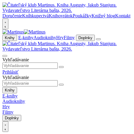
Doručenie
Kníhkupectvá
Knihovrátok
Poukážky
Knižný blog
Kontakt
E-knihy
Audioknihy
Hry
Filmy
Knihy
Doplnky
Vyhľadávanie
Prihlásiť
Vyhľadávanie
Knihy
E-knihy
Audioknihy
Hry
Filmy
Doplnky