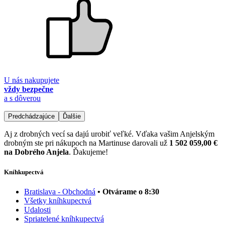
U nás nakupujete
vždy bezpečne
a s dôverou
Predchádzajúce
Ďalšie
Aj z drobných vecí sa dajú urobiť veľké. Vďaka vašim Anjelským
drobným ste pri nákupoch na Martinuse darovali už
1 502 059,00 €
na Dobrého Anjela
. Ďakujeme!
Kníhkupectvá
Bratislava - Obchodná
• Otvárame o 8:30
Všetky kníhkupectvá
Udalosti
Spriatelené kníhkupectvá