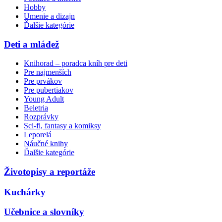
Hobby
Umenie a dizajn
Ďalšie kategórie
Deti a mládež
Knihorad – poradca kníh pre deti
Pre najmenších
Pre prvákov
Pre pubertiakov
Young Adult
Beletria
Rozprávky
Sci-fi, fantasy a komiksy
Leporelá
Náučné knihy
Ďalšie kategórie
Životopisy a reportáže
Kuchárky
Učebnice a slovníky