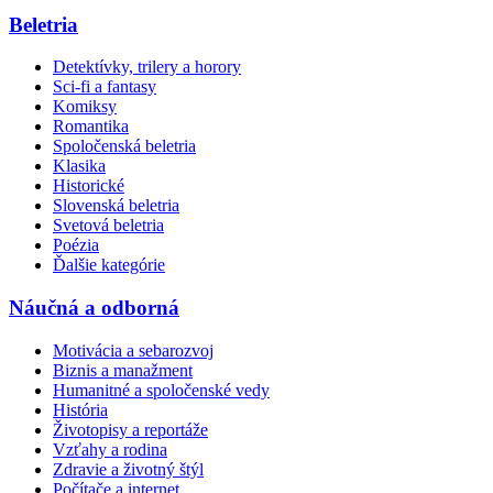
Beletria
Detektívky, trilery a horory
Sci-fi a fantasy
Komiksy
Romantika
Spoločenská beletria
Klasika
Historické
Slovenská beletria
Svetová beletria
Poézia
Ďalšie kategórie
Náučná a odborná
Motivácia a sebarozvoj
Biznis a manažment
Humanitné a spoločenské vedy
História
Životopisy a reportáže
Vzťahy a rodina
Zdravie a životný štýl
Počítače a internet