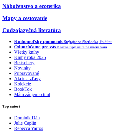
Náboženstvo a ezoterika
Mapy a cestovanie
Cudzojazyčná literatúra
Knihomoľský pomocník
Spýtajte sa Sherlocka, čo čítať
Odporúčame pre vás
Knižné tipy ušité na mieru vám
Všetky knihy
Knihy roka 2025
Bestsellery
Novinky
Pripravované
Akcie a zľavy
Kolekcie
BookTok
Mám záujem o titul
Top autori
Dominik Dán
Julie Caplin
Rebecca Yarros