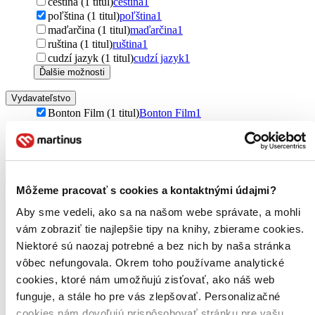
čeština (1 titul)
čeština
1
poľština (1 titul)
poľština
1
maďarčina (1 titul)
maďarčina
1
ruština (1 titul)
ruština
1
cudzí jazyk (1 titul)
cudzí jazyk
1
Ďalšie možnosti
Vydavateľstvo
Bonton Film (1 titul)
Bonton Film
1
Zúžiť výber
Zoradiť
Môžeme pracovať s cookies a kontaktnými údajmi?
Aby sme vedeli, ako sa na našom webe správate, a mohli
vám zobraziť tie najlepšie tipy na knihy, zbierame cookies.
Bestsellery
Niektoré sú naozaj potrebné a bez nich by naša stránka
Top hodnotené
Novinky
vôbec nefungovala. Okrem toho používame analytické
Najdrahšie
cookies, ktoré nám umožňujú zisťovať, ako náš web
Najlacnejšie
funguje, a stále ho pre vás zlepšovať. Personalizačné
Najvyššia zľava
cookies nám dovoľujú prispôsobovať stránku pre vašu