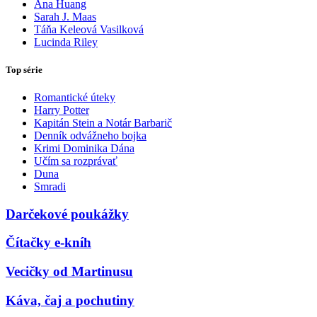
Ana Huang
Sarah J. Maas
Táňa Keleová Vasilková
Lucinda Riley
Top série
Romantické úteky
Harry Potter
Kapitán Stein a Notár Barbarič
Denník odvážneho bojka
Krimi Dominika Dána
Učím sa rozprávať
Duna
Smradi
Darčekové poukážky
Čítačky e-kníh
Vecičky od Martinusu
Káva, čaj a pochutiny