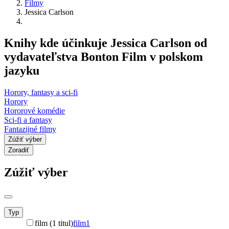
Filmy
Jessica Carlson
Knihy kde účinkuje Jessica Carlson od
vydavateľstva Bonton Film v polskom
jazyku
Horory, fantasy a sci-fi
Horory
Hororové komédie
Sci-fi a fantasy
Fantazijné filmy
Zúžiť výber
Zoradiť
Zúžiť výber
Typ
film (1 titul)
film
1