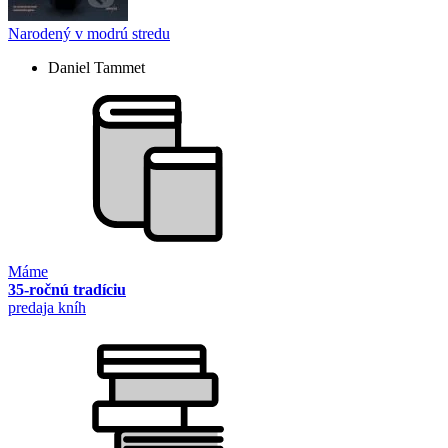
Narodený v modrú stredu
Daniel Tammet
Máme
35-ročnú tradíciu
predaja kníh