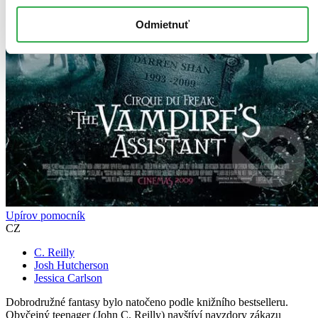
Odmietnuť
Upírov pomocník
CZ
C. Reilly
Josh Hutcherson
Jessica Carlson
Dobrodružné fantasy bylo natočeno podle knižního bestselleru.
Obyčejný teenager (John C. Reilly) navštíví navzdory zákazu