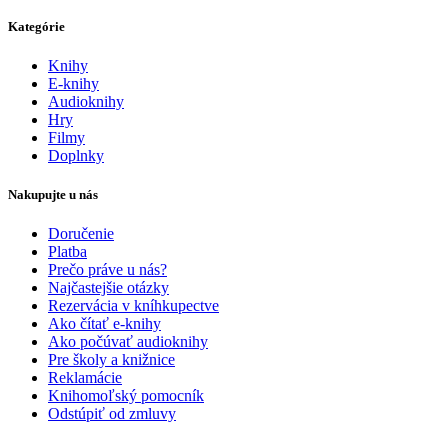
Kategórie
Knihy
E-knihy
Audioknihy
Hry
Filmy
Doplnky
Nakupujte u nás
Doručenie
Platba
Prečo práve u nás?
Najčastejšie otázky
Rezervácia v kníhkupectve
Ako čítať e-knihy
Ako počúvať audioknihy
Pre školy a knižnice
Reklamácie
Knihomoľský pomocník
Odstúpiť od zmluvy