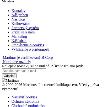
Martinus
Kontakty
Náš príbeh
Náš blog
Knihovrátok
Partnerský systém
Pridaj sa k nám
Marketing
Náš labák
Prehlásenie o cookies
Vyhlásenie o prístupnosti
Martinus je certifikovaný B Corp
Nerobíme rozdiely
Najlepšie novinky sú tie knižné. Získajte ich ako prví:
Odoslať
© 2000-2026 Martinus. Internetové kníhkupectvo. Všetky práva
vyhradené.
Nastaviť cookies
Ochrana súkromia
Obchodné podmienky