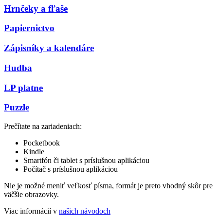
Hrnčeky a fľaše
Papiernictvo
Zápisníky a kalendáre
Hudba
LP platne
Puzzle
Prečítate na zariadeniach:
Pocketbook
Kindle
Smartfón či tablet s príslušnou aplikáciou
Počítač s príslušnou aplikáciou
Nie je možné meniť veľkosť písma, formát je preto vhodný skôr pre
väčšie obrazovky.
Viac informácií v
našich návodoch