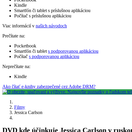
Kindle
Smartfón či tablet s príslušnou aplikáciou
Počítač s príslušnou aplikáciou
Viac informácií v
našich návodoch
Prečítate na:
Pocketbook
Smartfón či tablet
s podporovanou aplikáciou
Počítač
s podporovanou aplikáciou
Neprečítate na:
Kindle
Ako čítať e-knihy zabezpečené cez Adobe DRM?
Filmy
Jessica Carlson
DVD kde účinkuje Jessica Carlson v rusk