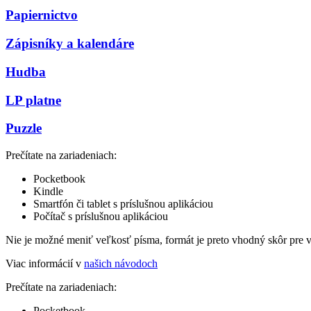
Papiernictvo
Zápisníky a kalendáre
Hudba
LP platne
Puzzle
Prečítate na zariadeniach:
Pocketbook
Kindle
Smartfón či tablet s príslušnou aplikáciou
Počítač s príslušnou aplikáciou
Nie je možné meniť veľkosť písma, formát je preto vhodný skôr pre 
Viac informácií v
našich návodoch
Prečítate na zariadeniach:
Pocketbook