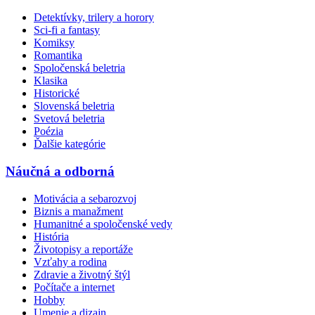
Detektívky, trilery a horory
Sci-fi a fantasy
Komiksy
Romantika
Spoločenská beletria
Klasika
Historické
Slovenská beletria
Svetová beletria
Poézia
Ďalšie kategórie
Náučná a odborná
Motivácia a sebarozvoj
Biznis a manažment
Humanitné a spoločenské vedy
História
Životopisy a reportáže
Vzťahy a rodina
Zdravie a životný štýl
Počítače a internet
Hobby
Umenie a dizajn