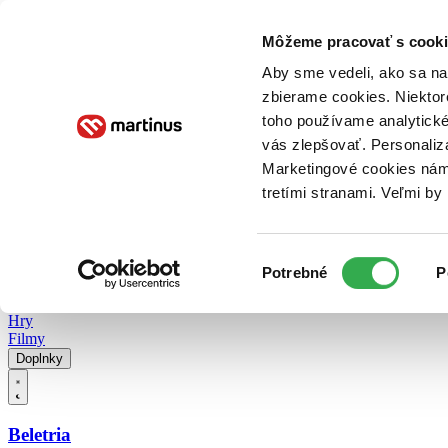
Doručenie
Kníhkupectvá
Knihovrátok
Poukážky
Knižný blog
Kontakt
Môžeme pracovať s cooki
Aby sme vedeli, ako sa na 
zbierame cookies. Niektor
E-knihy
Audioknihy
Hry
Filmy
Knihy
Doplnky
toho používame analytické
vás zlepšovať. Personaliz
Vyhľadávanie
Marketingové cookies nám 
tretími stranami. Veľmi b
Prihlásiť
Vyhľadávanie
Výber
Knihy
Potrebné
P
súhlasu
E-knihy
Audioknihy
Hry
Filmy
Doplnky
Beletria