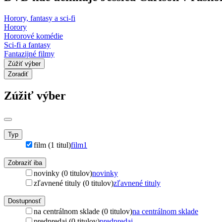
Horory, fantasy a sci-fi
Horory
Hororové komédie
Sci-fi a fantasy
Fantazijné filmy
Zúžiť výber
Zoradiť
Zúžiť výber
Typ
film (1 titul)
film
1
Zobraziť iba
novinky (0 titulov)
novinky
zľavnené tituly (0 titulov)
zľavnené tituly
Dostupnosť
na centrálnom sklade (0 titulov)
na centrálnom sklade
predpredaj (0 titulov)
predpredaj