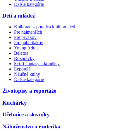
Ďalšie kategórie
Deti a mládež
Knihorad – poradca kníh pre deti
Pre najmenších
Pre prvákov
Pre pubertiakov
Young Adult
Beletria
Rozprávky
Sci-fi, fantasy a komiksy
Leporelá
Náučné knihy
Ďalšie kategórie
Životopisy a reportáže
Kuchárky
Učebnice a slovníky
Náboženstvo a ezoterika