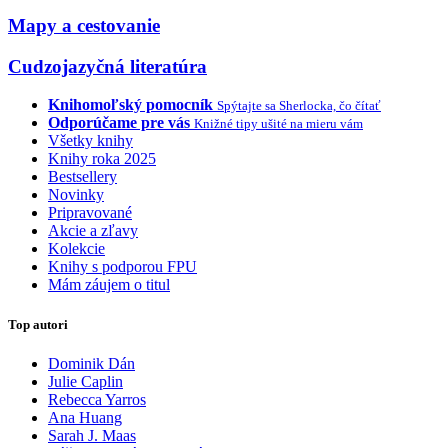
Mapy a cestovanie
Cudzojazyčná literatúra
Knihomoľský pomocník
Spýtajte sa Sherlocka, čo čítať
Odporúčame pre vás
Knižné tipy ušité na mieru vám
Všetky knihy
Knihy roka 2025
Bestsellery
Novinky
Pripravované
Akcie a zľavy
Kolekcie
Knihy s podporou FPU
Mám záujem o titul
Top autori
Dominik Dán
Julie Caplin
Rebecca Yarros
Ana Huang
Sarah J. Maas