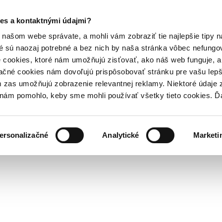
es a kontaktnými údajmi?
našom webe správate, a mohli vám zobraziť tie najlepšie tipy n
é sú naozaj potrebné a bez nich by naša stránka vôbec nefung
 cookies, ktoré nám umožňujú zisťovať, ako náš web funguje, a 
ačné cookies nám dovoľujú prispôsobovať stránku pre vašu lepši
zas umožňujú zobrazenie relevantnej reklamy. Niektoré údaje z
y nám pomohlo, keby sme mohli používať všetky tieto cookies. 
ersonalizačné
Analytické
Marketi