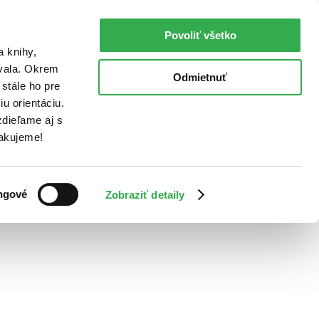
Povoliť všetko
a knihy,
ovala. Okrem
Odmietnuť
stále ho pre
u orientáciu.
dieľame aj s
Ďakujeme!
ngové
Zobraziť detaily