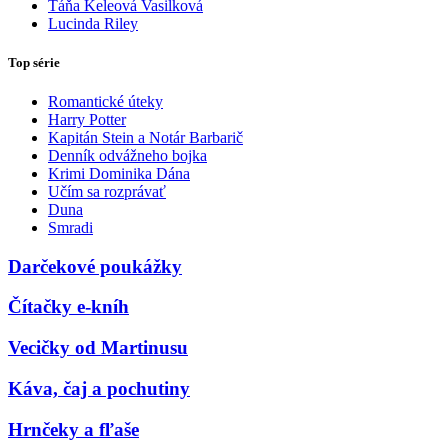
Táňa Keleová Vasilková
Lucinda Riley
Top série
Romantické úteky
Harry Potter
Kapitán Stein a Notár Barbarič
Denník odvážneho bojka
Krimi Dominika Dána
Učím sa rozprávať
Duna
Smradi
Darčekové poukážky
Čítačky e-kníh
Vecičky od Martinusu
Káva, čaj a pochutiny
Hrnčeky a fľaše