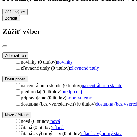
Zúžiť výber
Zoradiť
Zúžiť výber
Zobraziť iba
novinky (0 titulov)
novinky
zľavnené tituly (0 titulov)
zľavnené tituly
Dostupnosť
na centrálnom sklade (0 titulov)
na centrálnom sklade
predpredaj (0 titulov)
predpredaj
pripravujeme (0 titulov)
pripravujeme
dostupná (bez vypredaných) (0 titulov)
dostupná (bez vypre
Nové / čítané
nová (0 titulov)
nová
čítaná (0 titulov)
čítaná
čítaná - výborný stav (0 titulov)
čítaná - výborný stav