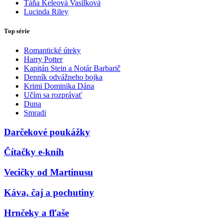
Táňa Keleová Vasilková
Lucinda Riley
Top série
Romantické úteky
Harry Potter
Kapitán Stein a Notár Barbarič
Denník odvážneho bojka
Krimi Dominika Dána
Učím sa rozprávať
Duna
Smradi
Darčekové poukážky
Čítačky e-kníh
Vecičky od Martinusu
Káva, čaj a pochutiny
Hrnčeky a fľaše