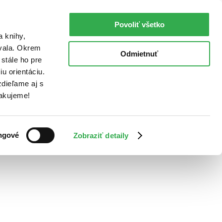
Povoliť všetko
a knihy,
ovala. Okrem
Odmietnuť
stále ho pre
u orientáciu.
dieľame aj s
Ďakujeme!
ngové
Zobraziť detaily