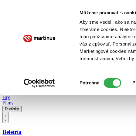
Doručenie
Kníhkupectvá
Knihovrátok
Poukážky
Knižný blog
Kontakt
Môžeme pracovať s cooki
Aby sme vedeli, ako sa na 
zbierame cookies. Niektor
E-knihy
Audioknihy
Hry
Filmy
Knihy
Doplnky
toho používame analytické
vás zlepšovať. Personaliz
Vyhľadávanie
Marketingové cookies nám 
tretími stranami. Veľmi b
Prihlásiť
Vyhľadávanie
Výber
Knihy
Potrebné
P
súhlasu
E-knihy
Audioknihy
Hry
Filmy
Doplnky
Beletria