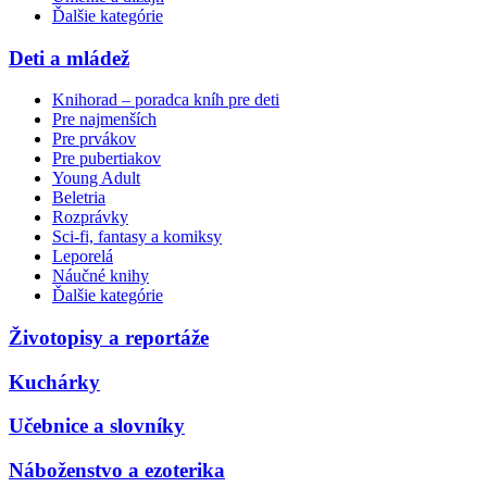
Ďalšie kategórie
Deti a mládež
Knihorad – poradca kníh pre deti
Pre najmenších
Pre prvákov
Pre pubertiakov
Young Adult
Beletria
Rozprávky
Sci-fi, fantasy a komiksy
Leporelá
Náučné knihy
Ďalšie kategórie
Životopisy a reportáže
Kuchárky
Učebnice a slovníky
Náboženstvo a ezoterika