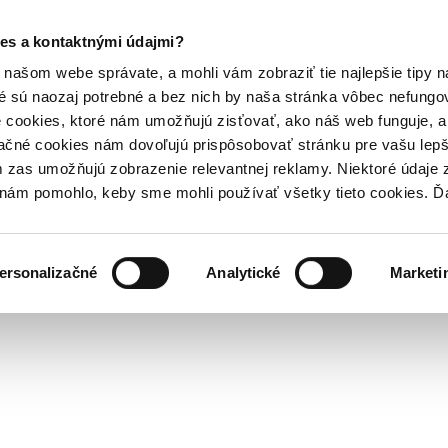
es a kontaktnými údajmi?
našom webe správate, a mohli vám zobraziť tie najlepšie tipy n
é sú naozaj potrebné a bez nich by naša stránka vôbec nefung
 cookies, ktoré nám umožňujú zisťovať, ako náš web funguje, a 
ačné cookies nám dovoľujú prispôsobovať stránku pre vašu lepši
zas umožňujú zobrazenie relevantnej reklamy. Niektoré údaje z
y nám pomohlo, keby sme mohli používať všetky tieto cookies. 
ersonalizačné
Analytické
Marketi