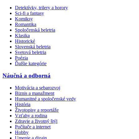
Detektívky, trilery a horory
Sci-fi a fantasy
Komiksy
Romantika
Spoločenská beletria
Klasika
Historické
Slovenská beletria
Svetová beletria
Poézia
Ďalšie kategórie
Náučná a odborná
Motivácia a sebarozvoj
Biznis a manažment
Humanitné a spoločenské vedy
História
Životopisy a reportáže
Vzťahy a rodina
Zdravie a životný štýl
Počítače a internet
Hobby
Umenie a dizajn