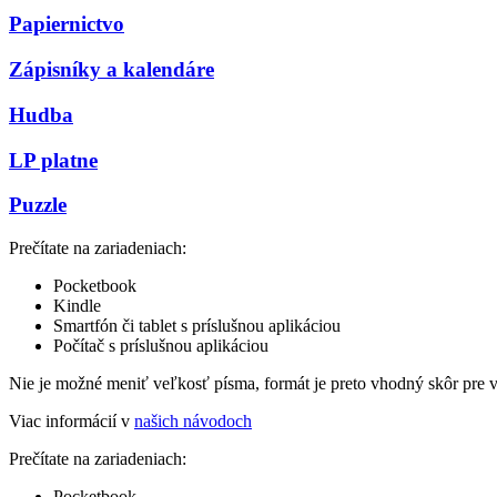
Papiernictvo
Zápisníky a kalendáre
Hudba
LP platne
Puzzle
Prečítate na zariadeniach:
Pocketbook
Kindle
Smartfón či tablet s príslušnou aplikáciou
Počítač s príslušnou aplikáciou
Nie je možné meniť veľkosť písma, formát je preto vhodný skôr pre 
Viac informácií v
našich návodoch
Prečítate na zariadeniach:
Pocketbook