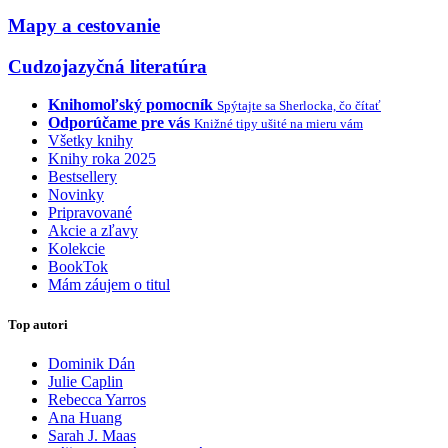
Mapy a cestovanie
Cudzojazyčná literatúra
Knihomoľský pomocník
Spýtajte sa Sherlocka, čo čítať
Odporúčame pre vás
Knižné tipy ušité na mieru vám
Všetky knihy
Knihy roka 2025
Bestsellery
Novinky
Pripravované
Akcie a zľavy
Kolekcie
BookTok
Mám záujem o titul
Top autori
Dominik Dán
Julie Caplin
Rebecca Yarros
Ana Huang
Sarah J. Maas