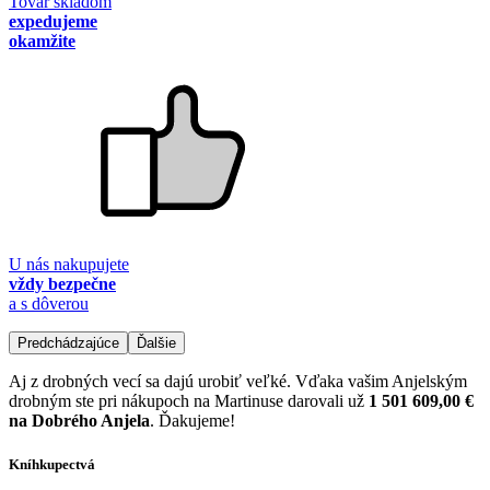
Tovar skladom
expedujeme
okamžite
U nás nakupujete
vždy bezpečne
a s dôverou
Predchádzajúce
Ďalšie
Aj z drobných vecí sa dajú urobiť veľké. Vďaka vašim Anjelským
drobným ste pri nákupoch na Martinuse darovali už
1 501 609,00 €
na Dobrého Anjela
. Ďakujeme!
Kníhkupectvá