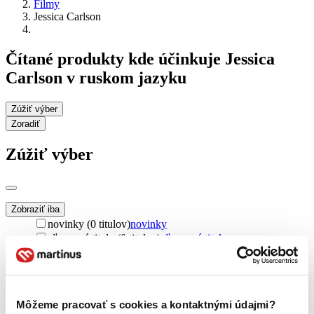
Filmy
Jessica Carlson
Čítané produkty kde účinkuje Jessica
Carlson v ruskom jazyku
Zúžiť výber
Zoradiť
Zúžiť výber
Zobraziť iba
novinky (0 titulov)
novinky
zľavnené tituly (0 titulov)
zľavnené tituly
Dostupnosť
na centrálnom sklade (0 titulov)
na centrálnom sklade
predpredaj (0 titulov)
predpredaj
Môžeme pracovať s cookies a kontaktnými údajmi?
pripravujeme (0 titulov)
pripravujeme