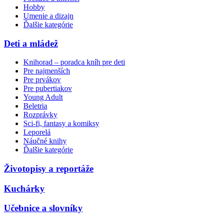
Hobby
Umenie a dizajn
Ďalšie kategórie
Deti a mládež
Knihorad – poradca kníh pre deti
Pre najmenších
Pre prvákov
Pre pubertiakov
Young Adult
Beletria
Rozprávky
Sci-fi, fantasy a komiksy
Leporelá
Náučné knihy
Ďalšie kategórie
Životopisy a reportáže
Kuchárky
Učebnice a slovníky