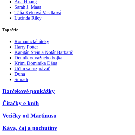
Ana Huang
Sarah J. Maas
Táňa Keleová Vasilková
Lucinda Riley
Top série
Romantické úteky
Harry Potter
Kapitán Stein a Notár Barbarič
Denník odvážneho bojka
Krimi Dominika Dána
Učím sa rozprávať
Duna
Smradi
Darčekové poukážky
Čítačky e-kníh
Vecičky od Martinusu
Káva, čaj a pochutiny