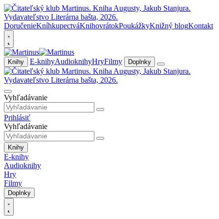
Doručenie
Kníhkupectvá
Knihovrátok
Poukážky
Knižný blog
Kontakt
E-knihy
Audioknihy
Hry
Filmy
Knihy
Doplnky
Vyhľadávanie
Prihlásiť
Vyhľadávanie
Knihy
E-knihy
Audioknihy
Hry
Filmy
Doplnky