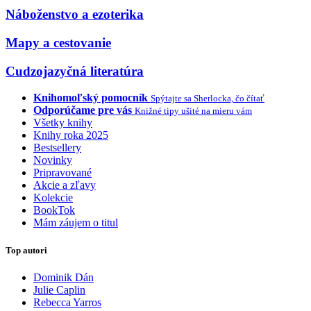
Náboženstvo a ezoterika
Mapy a cestovanie
Cudzojazyčná literatúra
Knihomoľský pomocník
Spýtajte sa Sherlocka, čo čítať
Odporúčame pre vás
Knižné tipy ušité na mieru vám
Všetky knihy
Knihy roka 2025
Bestsellery
Novinky
Pripravované
Akcie a zľavy
Kolekcie
BookTok
Mám záujem o titul
Top autori
Dominik Dán
Julie Caplin
Rebecca Yarros