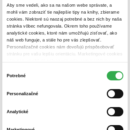
dostupná (bez vypredaných) (0 titulov)
dostupná (bez
Aby sme vedeli, ako sa na našom webe správate, a
vypredaných)
mohli vám zobraziť tie najlepšie tipy na knihy, zbierame
Nové / čítané
cookies. Niektoré sú naozaj potrebné a bez nich by naša
nová (0 titulov)
nová
stránka vôbec nefungovala. Okrem toho používame
čítaná (0 titulov)
čítaná
analytické cookies, ktoré nám umožňujú zisťovať, ako
čítaná - výborný stav (0 titulov)
čítaná - výborný stav
náš web funguje, a stále ho pre vás zlepšovať.
čítaná - mierne opotrebovaná (0 titulov)
čítaná - mierne
opotrebovaná
Personalizačné cookies nám dovoľujú prispôsobovať
čítané verzie vypredaných kníh (0 titulov)
čítané verzie
stránku pre vašu lepšiu orientáciu. Marketingové cookies
vypredaných kníh
nám zas umožňujú zobrazenie relevantnej reklamy.
Niektoré údaje zdieľame aj s tretími stranami. Veľmi by
Zúžiť výber
Výber
nám pomohlo, keby sme mohli používať všetky tieto
Potrebné
súhlasu
Zoradiť
cookies. Ďakujeme!
Personalizačné
Bestsellery
Analytické
Top hodnotené
Novinky
Najdrahšie
Najlacnejšie
Marketingové