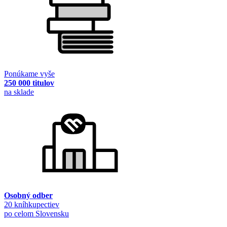
Ponúkame vyše
250 000 titulov
na sklade
Osobný odber
20 kníhkupectiev
po celom Slovensku