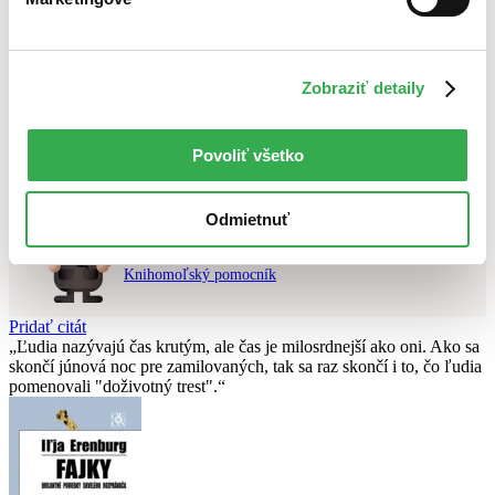
Najvyššia zľava
Použité filtre
Zobraziť detaily
Zrušiť filtre
V ruskom jazyku
čítané
Nebol nájdený
žiadny titul
vyhovujúci zadaným podmienkam.
Skúste prosím zmeniť vyhľadávaný výraz.
Povoliť všetko
Odmietnuť
Chcete poradiť knihu?
Náš pomocník Sherlock vám ju s radosťou vypátra!
Knihomoľský pomocník
Pridať citát
Ľudia nazývajú čas krutým, ale čas je milosrdnejší ako oni. Ako sa
skončí júnová noc pre zamilovaných, tak sa raz skončí i to, čo ľudia
pomenovali "doživotný trest".