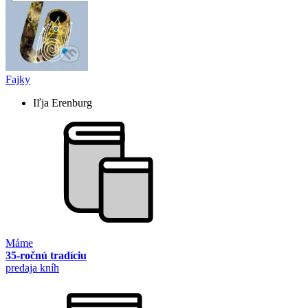
Fajky
Iľja Erenburg
Máme
35-ročnú tradíciu
predaja kníh