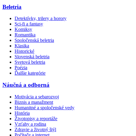
Beletria
Detektívky, trilery a horory
Sci-fi a fantasy
Komiksy
Romantika
Spoločenská beletria
Klasika
Historické
Slovenská beletria
Svetová beletria
Poézia
Ďalšie kategórie
Náučná a odborná
Motivácia a sebarozvoj
Biznis a manažment
Humanitné a spoločenské vedy
História
Životopisy a reportáže
Vzťahy a rodina
Zdravie a životný štýl
Počítače a internet