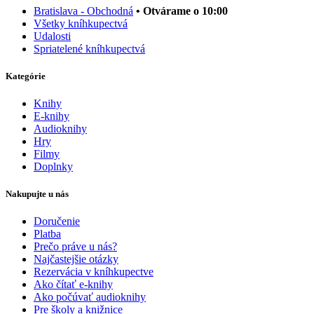
Bratislava - Obchodná
• Otvárame o 10:00
Všetky kníhkupectvá
Udalosti
Spriatelené kníhkupectvá
Kategórie
Knihy
E-knihy
Audioknihy
Hry
Filmy
Doplnky
Nakupujte u nás
Doručenie
Platba
Prečo práve u nás?
Najčastejšie otázky
Rezervácia v kníhkupectve
Ako čítať e-knihy
Ako počúvať audioknihy
Pre školy a knižnice