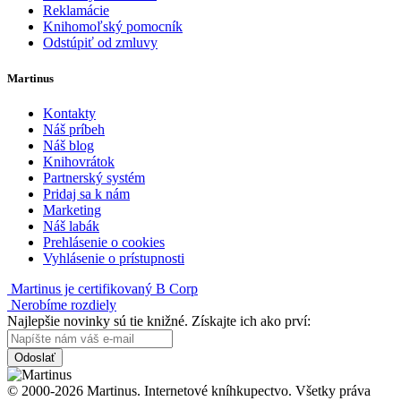
Reklamácie
Knihomoľský pomocník
Odstúpiť od zmluvy
Martinus
Kontakty
Náš príbeh
Náš blog
Knihovrátok
Partnerský systém
Pridaj sa k nám
Marketing
Náš labák
Prehlásenie o cookies
Vyhlásenie o prístupnosti
Martinus je certifikovaný B Corp
Nerobíme rozdiely
Najlepšie novinky sú tie knižné. Získajte ich ako prví:
Odoslať
© 2000-2026 Martinus. Internetové kníhkupectvo. Všetky práva