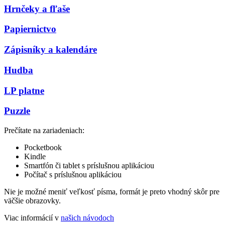
Hrnčeky a fľaše
Papiernictvo
Zápisníky a kalendáre
Hudba
LP platne
Puzzle
Prečítate na zariadeniach:
Pocketbook
Kindle
Smartfón či tablet s príslušnou aplikáciou
Počítač s príslušnou aplikáciou
Nie je možné meniť veľkosť písma, formát je preto vhodný skôr pre
väčšie obrazovky.
Viac informácií v
našich návodoch