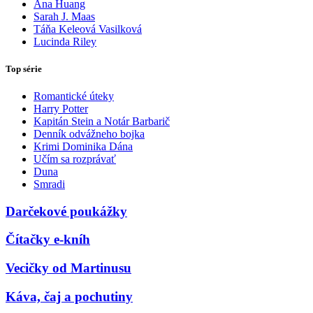
Ana Huang
Sarah J. Maas
Táňa Keleová Vasilková
Lucinda Riley
Top série
Romantické úteky
Harry Potter
Kapitán Stein a Notár Barbarič
Denník odvážneho bojka
Krimi Dominika Dána
Učím sa rozprávať
Duna
Smradi
Darčekové poukážky
Čítačky e-kníh
Vecičky od Martinusu
Káva, čaj a pochutiny