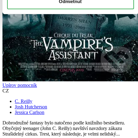
Odmietnuť
Upírov pomocník
CZ
C. Reilly
Josh Hutcherson
Jessica Carlson
Dobrodružné fantasy bylo natočeno podle knižního bestselleru.
Obyčejný teenager (John C. Reilly) navštíví navzdory zákazu
Strašidelný cirkus. Trest, který následuje, je velmi nelidský...