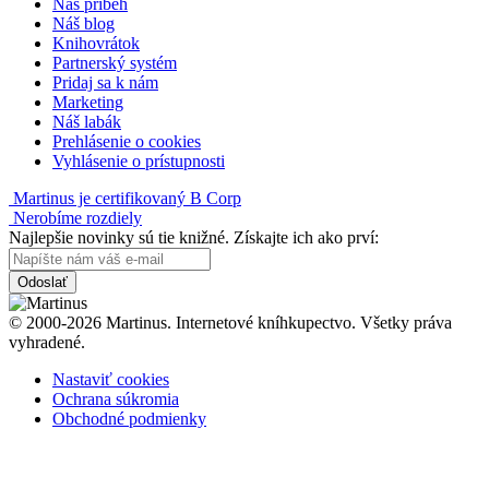
Náš príbeh
Náš blog
Knihovrátok
Partnerský systém
Pridaj sa k nám
Marketing
Náš labák
Prehlásenie o cookies
Vyhlásenie o prístupnosti
Martinus je certifikovaný B Corp
Nerobíme rozdiely
Najlepšie novinky sú tie knižné. Získajte ich ako prví:
Odoslať
© 2000-2026 Martinus. Internetové kníhkupectvo. Všetky práva
vyhradené.
Nastaviť cookies
Ochrana súkromia
Obchodné podmienky