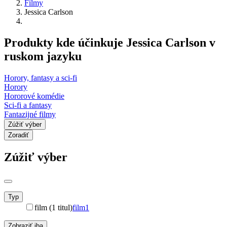
Filmy
Jessica Carlson
Produkty kde účinkuje Jessica Carlson v
ruskom jazyku
Horory, fantasy a sci-fi
Horory
Hororové komédie
Sci-fi a fantasy
Fantazijné filmy
Zúžiť výber
Zoradiť
Zúžiť výber
Typ
film (1 titul)
film
1
Zobraziť iba