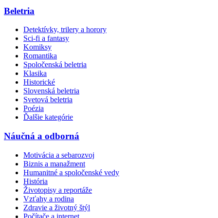
Beletria
Detektívky, trilery a horory
Sci-fi a fantasy
Komiksy
Romantika
Spoločenská beletria
Klasika
Historické
Slovenská beletria
Svetová beletria
Poézia
Ďalšie kategórie
Náučná a odborná
Motivácia a sebarozvoj
Biznis a manažment
Humanitné a spoločenské vedy
História
Životopisy a reportáže
Vzťahy a rodina
Zdravie a životný štýl
Počítače a internet