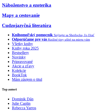
Náboženstvo a ezoterika
Mapy a cestovanie
Cudzojazyčná literatúra
Knihomoľský pomocník
Spýtajte sa Sherlocka, čo čítať
Odporúčame pre vás
Knižné tipy ušité na mieru vám
Všetky knihy
Knihy roka 2025
Bestsellery
Novinky
Pripravované
Akcie a zľavy
Kolekcie
BookTok
Mám záujem o titul
Top autori
Dominik Dán
Julie Caplin
Rebecca Yarros