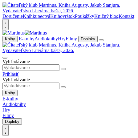
Doručenie
Kníhkupectvá
Knihovrátok
Poukážky
Knižný blog
Kontakt
E-knihy
Audioknihy
Hry
Filmy
Knihy
Doplnky
Vyhľadávanie
Prihlásiť
Vyhľadávanie
Knihy
E-knihy
Audioknihy
Hry
Filmy
Doplnky