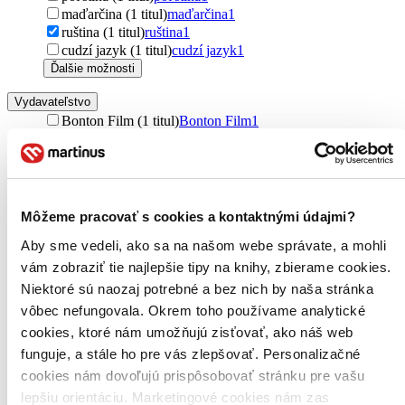
maďarčina (1 titul)
maďarčina
1
ruština (1 titul)
ruština
1
cudzí jazyk (1 titul)
cudzí jazyk
1
Ďalšie možnosti
Vydavateľstvo
Bonton Film (1 titul)
Bonton Film
1
Zúžiť výber
Zoradiť
Môžeme pracovať s cookies a kontaktnými údajmi?
Aby sme vedeli, ako sa na našom webe správate, a mohli
vám zobraziť tie najlepšie tipy na knihy, zbierame cookies.
Bestsellery
Niektoré sú naozaj potrebné a bez nich by naša stránka
Top hodnotené
Novinky
vôbec nefungovala. Okrem toho používame analytické
Najdrahšie
cookies, ktoré nám umožňujú zisťovať, ako náš web
Najlacnejšie
funguje, a stále ho pre vás zlepšovať. Personalizačné
Najvyššia zľava
cookies nám dovoľujú prispôsobovať stránku pre vašu
lepšiu orientáciu. Marketingové cookies nám zas