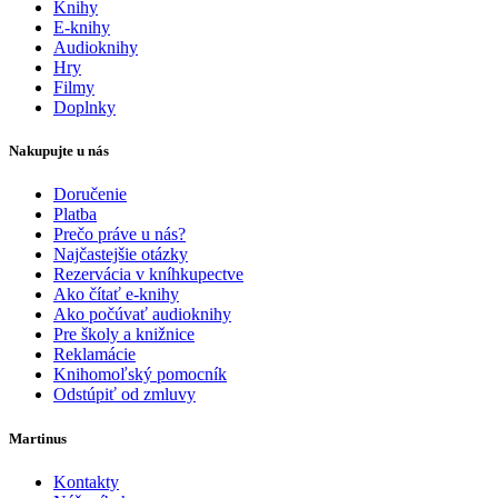
Knihy
E-knihy
Audioknihy
Hry
Filmy
Doplnky
Nakupujte u nás
Doručenie
Platba
Prečo práve u nás?
Najčastejšie otázky
Rezervácia v kníhkupectve
Ako čítať e-knihy
Ako počúvať audioknihy
Pre školy a knižnice
Reklamácie
Knihomoľský pomocník
Odstúpiť od zmluvy
Martinus
Kontakty