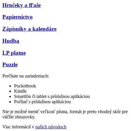
Hrnčeky a fľaše
Papiernictvo
Zápisníky a kalendáre
Hudba
LP platne
Puzzle
Prečítate na zariadeniach:
Pocketbook
Kindle
Smartfón či tablet s príslušnou aplikáciou
Počítač s príslušnou aplikáciou
Nie je možné meniť veľkosť písma, formát je preto vhodný skôr pre
väčšie obrazovky.
Viac informácií v
našich návodoch