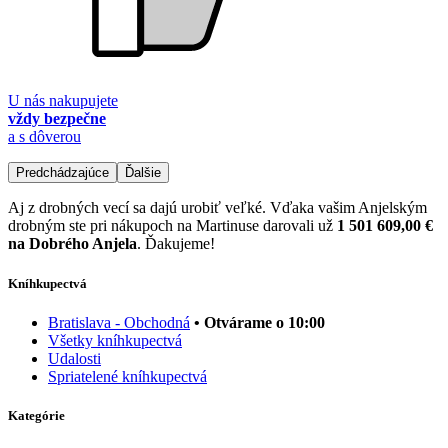
U nás nakupujete
vždy bezpečne
a s dôverou
Predchádzajúce
Ďalšie
Aj z drobných vecí sa dajú urobiť veľké. Vďaka vašim Anjelským
drobným ste pri nákupoch na Martinuse darovali už
1 501 609,00 €
na Dobrého Anjela
. Ďakujeme!
Kníhkupectvá
Bratislava - Obchodná
• Otvárame o 10:00
Všetky kníhkupectvá
Udalosti
Spriatelené kníhkupectvá
Kategórie