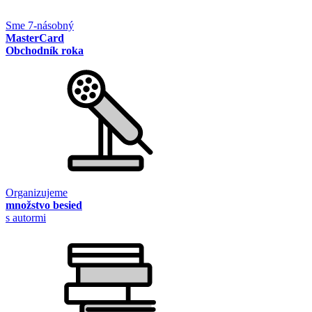
Sme 7-násobný
MasterCard
Obchodník roka
Organizujeme
množstvo besied
s autormi