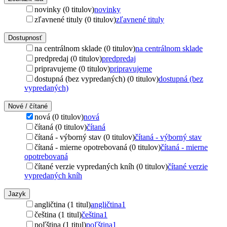
novinky (0 titulov)
novinky
zľavnené tituly (0 titulov)
zľavnené tituly
Dostupnosť
na centrálnom sklade (0 titulov)
na centrálnom sklade
predpredaj (0 titulov)
predpredaj
pripravujeme (0 titulov)
pripravujeme
dostupná (bez vypredaných) (0 titulov)
dostupná (bez
vypredaných)
Nové / čítané
nová (0 titulov)
nová
čítaná (0 titulov)
čítaná
čítaná - výborný stav (0 titulov)
čítaná - výborný stav
čítaná - mierne opotrebovaná (0 titulov)
čítaná - mierne
opotrebovaná
čítané verzie vypredaných kníh (0 titulov)
čítané verzie
vypredaných kníh
Jazyk
angličtina (1 titul)
angličtina
1
čeština (1 titul)
čeština
1
poľština (1 titul)
poľština
1