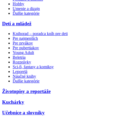
Hobby
Umenie a dizajn
Ďalšie kategórie
Deti a mládež
Knihorad – poradca kníh pre deti
Pre najmenších
Pre prvákov
Pre pubertiakov
Young Adult
Beletria
Rozprávky
Sci-fi, fantasy a komiksy
Leporelá
Náučné knihy
Ďalšie kategórie
Životopisy a reportáže
Kuchárky
Učebnice a slovníky