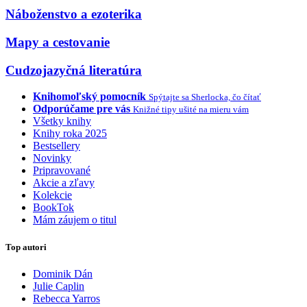
Náboženstvo a ezoterika
Mapy a cestovanie
Cudzojazyčná literatúra
Knihomoľský pomocník
Spýtajte sa Sherlocka, čo čítať
Odporúčame pre vás
Knižné tipy ušité na mieru vám
Všetky knihy
Knihy roka 2025
Bestsellery
Novinky
Pripravované
Akcie a zľavy
Kolekcie
BookTok
Mám záujem o titul
Top autori
Dominik Dán
Julie Caplin
Rebecca Yarros