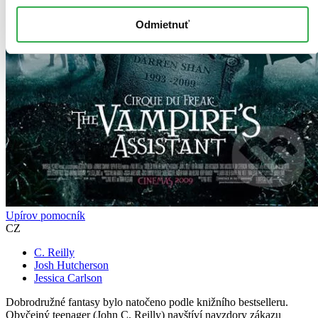
Odmietnuť
Upírov pomocník
CZ
C. Reilly
Josh Hutcherson
Jessica Carlson
Dobrodružné fantasy bylo natočeno podle knižního bestselleru.
Obyčejný teenager (John C. Reilly) navštíví navzdory zákazu