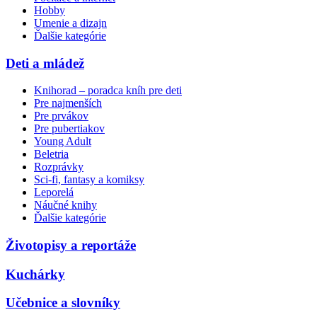
Hobby
Umenie a dizajn
Ďalšie kategórie
Deti a mládež
Knihorad – poradca kníh pre deti
Pre najmenších
Pre prvákov
Pre pubertiakov
Young Adult
Beletria
Rozprávky
Sci-fi, fantasy a komiksy
Leporelá
Náučné knihy
Ďalšie kategórie
Životopisy a reportáže
Kuchárky
Učebnice a slovníky