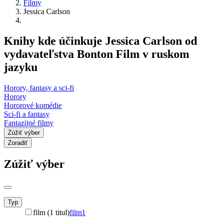
Filmy
Jessica Carlson
Knihy kde účinkuje Jessica Carlson od
vydavateľstva Bonton Film v ruskom
jazyku
Horory, fantasy a sci-fi
Horory
Hororové komédie
Sci-fi a fantasy
Fantazijné filmy
Zúžiť výber
Zoradiť
Zúžiť výber
Typ
film (1 titul)
film
1