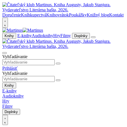
Doručenie
Kníhkupectvá
Knihovrátok
Poukážky
Knižný blog
Kontakt
E-knihy
Audioknihy
Hry
Filmy
Knihy
Doplnky
Vyhľadávanie
Prihlásiť
Vyhľadávanie
Knihy
E-knihy
Audioknihy
Hry
Filmy
Doplnky