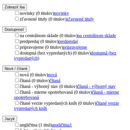
Zobraziť iba
novinky (0 titulov)
novinky
zľavnené tituly (0 titulov)
zľavnené tituly
Dostupnosť
na centrálnom sklade (0 titulov)
na centrálnom sklade
predpredaj (0 titulov)
predpredaj
pripravujeme (0 titulov)
pripravujeme
dostupná (bez vypredaných) (0 titulov)
dostupná (bez
vypredaných)
Nové / čítané
nová (0 titulov)
nová
čítaná (0 titulov)
čítaná
čítaná - výborný stav (0 titulov)
čítaná - výborný stav
čítaná - mierne opotrebovaná (0 titulov)
čítaná - mierne
opotrebovaná
čítané verzie vypredaných kníh (0 titulov)
čítané verzie
vypredaných kníh
Jazyk
angličtina (1 titul)
angličtina
1