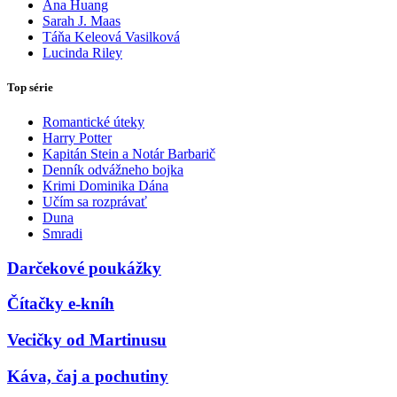
Ana Huang
Sarah J. Maas
Táňa Keleová Vasilková
Lucinda Riley
Top série
Romantické úteky
Harry Potter
Kapitán Stein a Notár Barbarič
Denník odvážneho bojka
Krimi Dominika Dána
Učím sa rozprávať
Duna
Smradi
Darčekové poukážky
Čítačky e-kníh
Vecičky od Martinusu
Káva, čaj a pochutiny