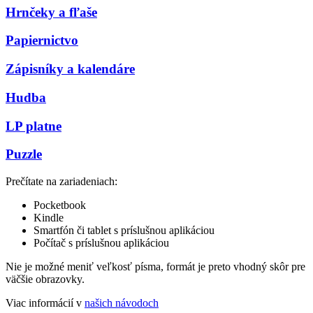
Hrnčeky a fľaše
Papiernictvo
Zápisníky a kalendáre
Hudba
LP platne
Puzzle
Prečítate na zariadeniach:
Pocketbook
Kindle
Smartfón či tablet s príslušnou aplikáciou
Počítač s príslušnou aplikáciou
Nie je možné meniť veľkosť písma, formát je preto vhodný skôr pre
väčšie obrazovky.
Viac informácií v
našich návodoch