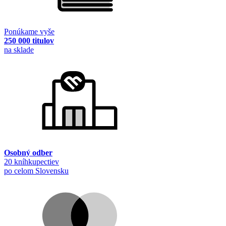
Ponúkame vyše
250 000 titulov
na sklade
Osobný odber
20 kníhkupectiev
po celom Slovensku