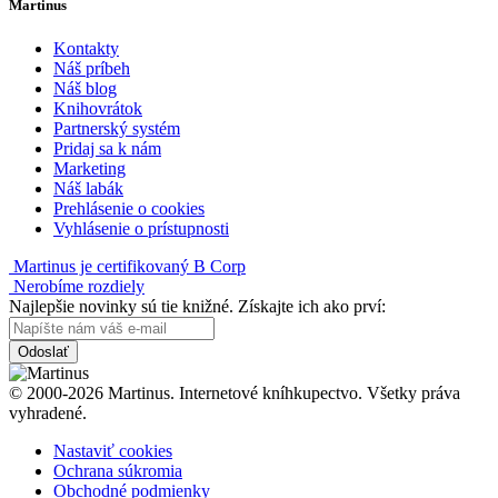
Martinus
Kontakty
Náš príbeh
Náš blog
Knihovrátok
Partnerský systém
Pridaj sa k nám
Marketing
Náš labák
Prehlásenie o cookies
Vyhlásenie o prístupnosti
Martinus je certifikovaný B Corp
Nerobíme rozdiely
Najlepšie novinky sú tie knižné. Získajte ich ako prví:
Odoslať
© 2000-2026 Martinus. Internetové kníhkupectvo. Všetky práva
vyhradené.
Nastaviť cookies
Ochrana súkromia
Obchodné podmienky