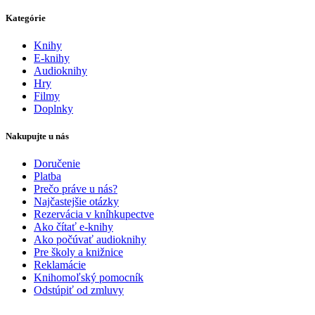
Kategórie
Knihy
E-knihy
Audioknihy
Hry
Filmy
Doplnky
Nakupujte u nás
Doručenie
Platba
Prečo práve u nás?
Najčastejšie otázky
Rezervácia v kníhkupectve
Ako čítať e-knihy
Ako počúvať audioknihy
Pre školy a knižnice
Reklamácie
Knihomoľský pomocník
Odstúpiť od zmluvy