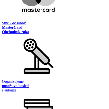
Sme 7-násobný
MasterCard
Obchodník roka
Organizujeme
množstvo besied
s autormi