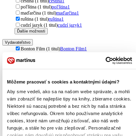
čeština (1 titul)
čeština
1
poľština (1 titul)
poľština
1
maďarčina (1 titul)
maďarčina
1
ruština (1 titul)
ruština
1
cudzí jazyk (1 titul)
cudzí jazyk
1
Ďalšie možnosti
Vydavateľstvo
Bonton Film (1 titul)
Bonton Film
1
Zúžiť výber
Zoradiť
Môžeme pracovať s cookies a kontaktnými údajmi?
Aby sme vedeli, ako sa na našom webe správate, a mohli
vám zobraziť tie najlepšie tipy na knihy, zbierame cookies.
Bestsellery
Niektoré sú naozaj potrebné a bez nich by naša stránka
Top hodnotené
Novinky
vôbec nefungovala. Okrem toho používame analytické
Najdrahšie
cookies, ktoré nám umožňujú zisťovať, ako náš web
Najlacnejšie
funguje, a stále ho pre vás zlepšovať. Personalizačné
Najvyššia zľava
cookies nám dovoľujú prispôsobovať stránku pre vašu