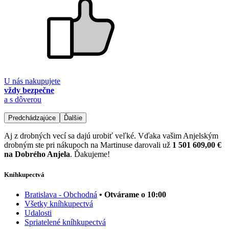
U nás nakupujete
vždy bezpečne
a s dôverou
Predchádzajúce
Ďalšie
Aj z drobných vecí sa dajú urobiť veľké. Vďaka vašim Anjelským
drobným ste pri nákupoch na Martinuse darovali už
1 501 609,00 €
na Dobrého Anjela
. Ďakujeme!
Kníhkupectvá
Bratislava - Obchodná
• Otvárame o 10:00
Všetky kníhkupectvá
Udalosti
Spriatelené kníhkupectvá