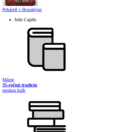
Pekáreň v Brooklyne
Julie Caplin
Máme
35-ročnú tradíciu
predaja kníh