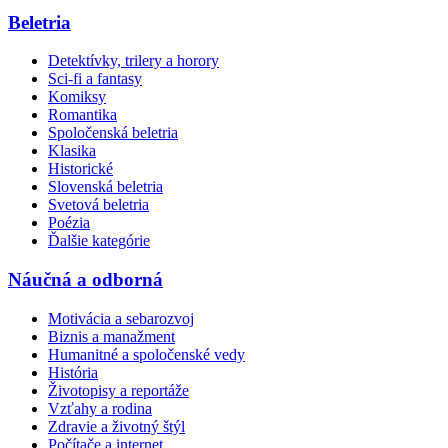
Beletria
Detektívky, trilery a horory
Sci-fi a fantasy
Komiksy
Romantika
Spoločenská beletria
Klasika
Historické
Slovenská beletria
Svetová beletria
Poézia
Ďalšie kategórie
Náučná a odborná
Motivácia a sebarozvoj
Biznis a manažment
Humanitné a spoločenské vedy
História
Životopisy a reportáže
Vzťahy a rodina
Zdravie a životný štýl
Počítače a internet