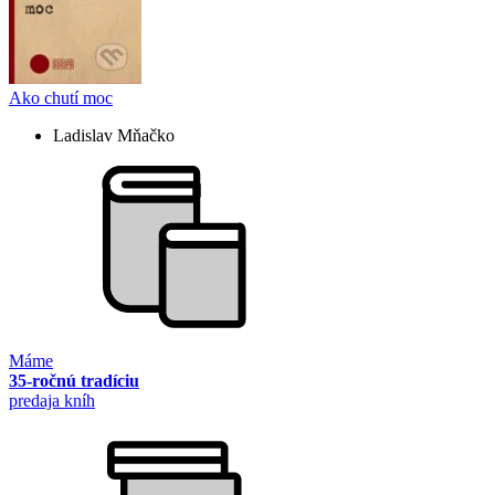
Ako chutí moc
Ladislav Mňačko
Máme
35-ročnú tradíciu
predaja kníh