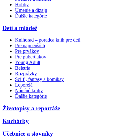
Hobby
Umenie a dizajn
Ďalšie kategórie
Deti a mládež
Knihorad – poradca kníh pre deti
Pre najmenších
Pre prvákov
Pre pubertiakov
Young Adult
Beletria
Rozprávky
Sci-fi, fantasy a komiksy
Leporelá
Náučné knihy
Ďalšie kategórie
Životopisy a reportáže
Kuchárky
Učebnice a slovníky