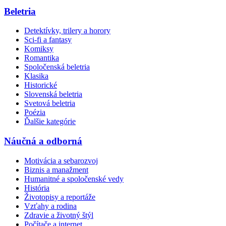
Beletria
Detektívky, trilery a horory
Sci-fi a fantasy
Komiksy
Romantika
Spoločenská beletria
Klasika
Historické
Slovenská beletria
Svetová beletria
Poézia
Ďalšie kategórie
Náučná a odborná
Motivácia a sebarozvoj
Biznis a manažment
Humanitné a spoločenské vedy
História
Životopisy a reportáže
Vzťahy a rodina
Zdravie a životný štýl
Počítače a internet