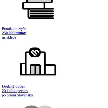
Ponúkame vyše
250 000 titulov
na sklade
Osobný odber
20 kníhkupectiev
po celom Slovensku