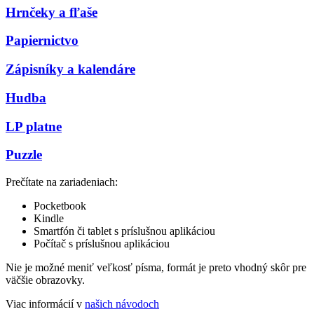
Hrnčeky a fľaše
Papiernictvo
Zápisníky a kalendáre
Hudba
LP platne
Puzzle
Prečítate na zariadeniach:
Pocketbook
Kindle
Smartfón či tablet s príslušnou aplikáciou
Počítač s príslušnou aplikáciou
Nie je možné meniť veľkosť písma, formát je preto vhodný skôr pre
väčšie obrazovky.
Viac informácií v
našich návodoch