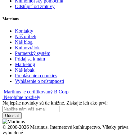
Knihomoľský pomocník
Odstúpiť od zmluvy
Martinus
Kontakty
Náš príbeh
Náš blog
Knihovrátok
Partnerský systém
Pridaj sa k nám
Marketing
Náš labák
Prehlásenie o cookies
Vyhlásenie o prístupnosti
Martinus je certifikovaný B Corp
Nerobíme rozdiely
Najlepšie novinky sú tie knižné. Získajte ich ako prví:
Odoslať
© 2000-2026 Martinus. Internetové kníhkupectvo. Všetky práva
vyhradené.