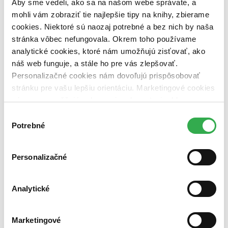
Aby sme vedeli, ako sa na našom webe správate, a
dostupná (bez vypredaných) (0 titulov)
dostupná (bez
vypredaných)
mohli vám zobraziť tie najlepšie tipy na knihy, zbierame
cookies. Niektoré sú naozaj potrebné a bez nich by naša
Nové / čítané
stránka vôbec nefungovala. Okrem toho používame
nová (0 titulov)
nová
analytické cookies, ktoré nám umožňujú zisťovať, ako
čítaná (0 titulov)
čítaná
čítaná - výborný stav (0 titulov)
čítaná - výborný stav
náš web funguje, a stále ho pre vás zlepšovať.
čítaná - mierne opotrebovaná (0 titulov)
čítaná - mierne
Personalizačné cookies nám dovoľujú prispôsobovať
opotrebovaná
stránku pre vašu lepšiu orientáciu. Marketingové cookies
čítané verzie vypredaných kníh (0 titulov)
čítané verzie
nám zas umožňujú zobrazenie relevantnej reklamy.
vypredaných kníh
Niektoré údaje zdieľame aj s tretími stranami. Veľmi by
Výber
Zúžiť výber
nám pomohlo, keby sme mohli používať všetky tieto
Potrebné
súhlasu
cookies. Ďakujeme!
Zoradiť
Personalizačné
Analytické
Bestsellery
Top hodnotené
Novinky
Najdrahšie
Marketingové
Najlacnejšie