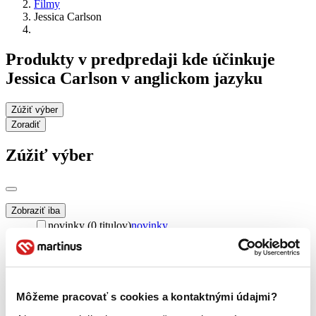
Filmy
Jessica Carlson
Produkty v predpredaji kde účinkuje
Jessica Carlson v anglickom jazyku
Zúžiť výber
Zoradiť
Zúžiť výber
Zobraziť iba
novinky (0 titulov)
novinky
zľavnené tituly (0 titulov)
zľavnené tituly
Dostupnosť
na centrálnom sklade (0 titulov)
na centrálnom sklade
predpredaj (0 titulov)
predpredaj
Môžeme pracovať s cookies a kontaktnými údajmi?
pripravujeme (0 titulov)
pripravujeme