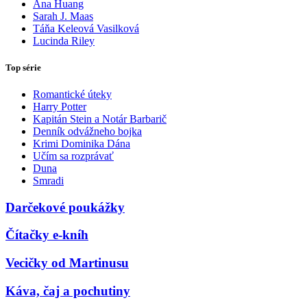
Ana Huang
Sarah J. Maas
Táňa Keleová Vasilková
Lucinda Riley
Top série
Romantické úteky
Harry Potter
Kapitán Stein a Notár Barbarič
Denník odvážneho bojka
Krimi Dominika Dána
Učím sa rozprávať
Duna
Smradi
Darčekové poukážky
Čítačky e-kníh
Vecičky od Martinusu
Káva, čaj a pochutiny