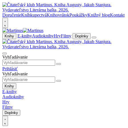
Doručenie
Kníhkupectvá
Knihovrátok
Poukážky
Knižný blog
Kontakt
E-knihy
Audioknihy
Hry
Filmy
Knihy
Doplnky
Vyhľadávanie
Prihlásiť
Vyhľadávanie
Knihy
E-knihy
Audioknihy
Hry
Filmy
Doplnky