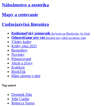
Náboženstvo a ezoterika
Mapy a cestovanie
Cudzojazyčná literatúra
Knihomoľský pomocník
Spýtajte sa Sherlocka, čo čítať
Odporúčame pre vás
Knižné tipy ušité na mieru vám
Všetky knihy
Knihy roka 2025
Bestsellery
Novinky
Pripravované
Akcie a zľavy
Kolekcie
BookTok
Mám záujem o titul
Top autori
Dominik Dán
Julie Caplin
Rebecca Yarros