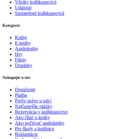
Všetky kníhkupectvá
Udalosti
Spriatelené kníhkupectvá
Kategórie
Knihy
E-knihy
Audioknihy
Hry
Filmy
Doplnky
Nakupujte u nás
Doručenie
Platba
Prečo práve u nás?
Najčastejšie otázky
Rezervácia v kníhkupectve
Ako čítať e-knihy
Ako počúvať audioknihy
Pre školy a knižnice
Reklamácie