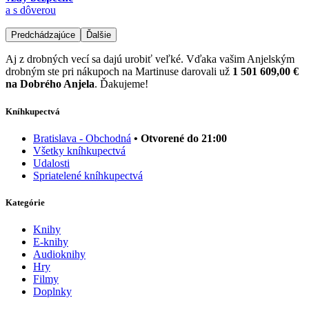
a s dôverou
Predchádzajúce
Ďalšie
Aj z drobných vecí sa dajú urobiť veľké. Vďaka vašim Anjelským
drobným ste pri nákupoch na Martinuse darovali už
1 501 609,00 €
na Dobrého Anjela
. Ďakujeme!
Kníhkupectvá
Bratislava - Obchodná
• Otvorené do 21:00
Všetky kníhkupectvá
Udalosti
Spriatelené kníhkupectvá
Kategórie
Knihy
E-knihy
Audioknihy
Hry
Filmy
Doplnky