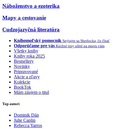
Náboženstvo a ezoterika
Mapy a cestovanie
Cudzojazyčná literatúra
Knihomoľský pomocník
Spýtajte sa Sherlocka, čo čítať
Odporúčame pre vás
Knižné tipy ušité na mieru vám
Všetky knihy
Knihy roka 2025
Bestsellery
Novinky
Pripravované
Akcie a zľavy
Kolekcie
BookTok
Mám záujem o titul
Top autori
Dominik Dán
Julie Caplin
Rebecca Yarros