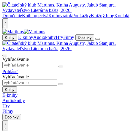
Doručenie
Kníhkupectvá
Knihovrátok
Poukážky
Knižný blog
Kontakt
E-knihy
Audioknihy
Hry
Filmy
Knihy
Doplnky
Vyhľadávanie
Prihlásiť
Vyhľadávanie
Knihy
E-knihy
Audioknihy
Hry
Filmy
Doplnky