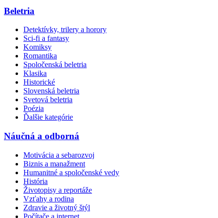
Beletria
Detektívky, trilery a horory
Sci-fi a fantasy
Komiksy
Romantika
Spoločenská beletria
Klasika
Historické
Slovenská beletria
Svetová beletria
Poézia
Ďalšie kategórie
Náučná a odborná
Motivácia a sebarozvoj
Biznis a manažment
Humanitné a spoločenské vedy
História
Životopisy a reportáže
Vzťahy a rodina
Zdravie a životný štýl
Počítače a internet