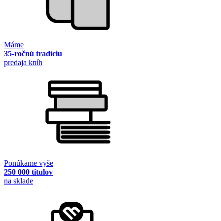
Máme
35-ročnú tradíciu
predaja kníh
Ponúkame vyše
250 000 titulov
na sklade