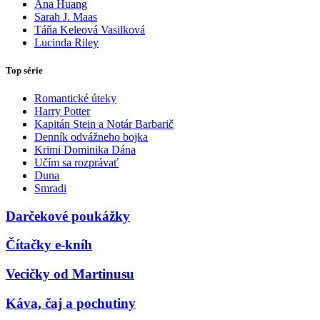
Ana Huang
Sarah J. Maas
Táňa Keleová Vasilková
Lucinda Riley
Top série
Romantické úteky
Harry Potter
Kapitán Stein a Notár Barbarič
Denník odvážneho bojka
Krimi Dominika Dána
Učím sa rozprávať
Duna
Smradi
Darčekové poukážky
Čítačky e-kníh
Vecičky od Martinusu
Káva, čaj a pochutiny