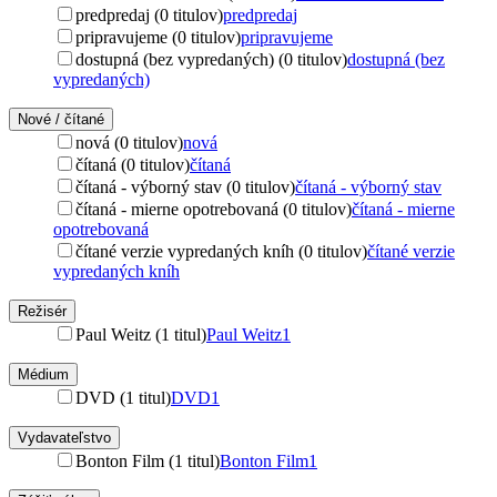
predpredaj (0 titulov)
predpredaj
pripravujeme (0 titulov)
pripravujeme
dostupná (bez vypredaných) (0 titulov)
dostupná (bez
vypredaných)
Nové / čítané
nová (0 titulov)
nová
čítaná (0 titulov)
čítaná
čítaná - výborný stav (0 titulov)
čítaná - výborný stav
čítaná - mierne opotrebovaná (0 titulov)
čítaná - mierne
opotrebovaná
čítané verzie vypredaných kníh (0 titulov)
čítané verzie
vypredaných kníh
Režisér
Paul Weitz (1 titul)
Paul Weitz
1
Médium
DVD (1 titul)
DVD
1
Vydavateľstvo
Bonton Film (1 titul)
Bonton Film
1