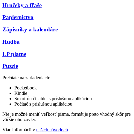
Hrnčeky a fľaše
Papiernictvo
Zápisníky a kalendáre
Hudba
LP platne
Puzzle
Prečítate na zariadeniach:
Pocketbook
Kindle
Smartfón či tablet s príslušnou aplikáciou
Počítač s príslušnou aplikáciou
Nie je možné meniť veľkosť písma, formát je preto vhodný skôr pre
väčšie obrazovky.
Viac informácií v
našich návodoch