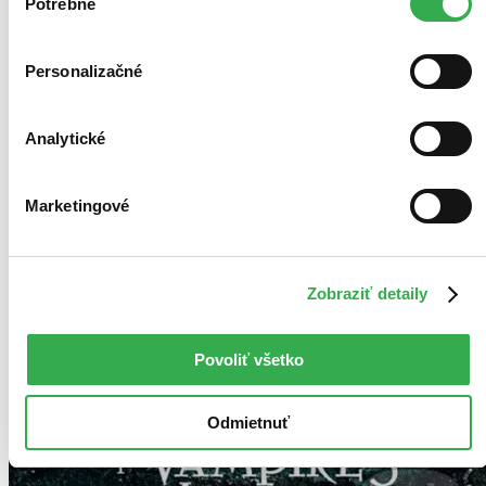
keby sme mohli používať všetky tieto cookies. Ďakujeme!
Potrebné
súhlasu
Personalizačné
Analytické
Marketingové
Zobraziť detaily
Povoliť všetko
Odmietnuť