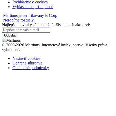
Prehlásenie o cookies
Vyhlásenie o prístupnosti
Martinus je certifikovaný B Corp
Nerobíme rozdiely
Najlepšie novinky sú tie knižné. Získajte ich ako prví:
Odoslať
© 2000-2026 Martinus. Internetové kníhkupectvo. Všetky práva
vyhradené.
Nastaviť cookies
Ochrana súkromia
Obchodné podmienky