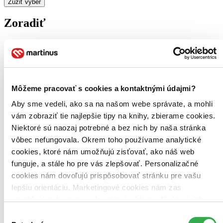
Zúžiť výber
Zoradiť
Bestsellery
Top hodnotené
Novinky
Môžeme pracovať s cookies a kontaktnými údajmi?
Najdrahšie
Aby sme vedeli, ako sa na našom webe správate, a mohli
Najlacnejšie
Najvyššia zľava
vám zobraziť tie najlepšie tipy na knihy, zbierame cookies.
Niektoré sú naozaj potrebné a bez nich by naša stránka
vôbec nefungovala. Okrem toho používame analytické
Použité filtre
Zrušiť filtre
cookies, ktoré nám umožňujú zisťovať, ako náš web
Účinkuje Jessica Carlson
V anglickom jazyku
funguje, a stále ho pre vás zlepšovať. Personalizačné
cookies nám dovoľujú prispôsobovať stránku pre vašu
lepšiu orientáciu. Marketingové cookies nám zas
umožňujú zobrazenie relevantnej reklamy. Niektoré údaje
zdieľame aj s tretími stranami. Veľmi by nám pomohlo,
Výber