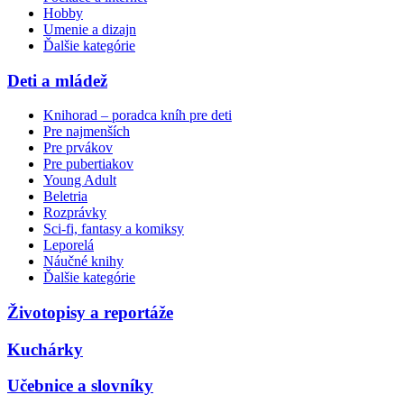
Hobby
Umenie a dizajn
Ďalšie kategórie
Deti a mládež
Knihorad – poradca kníh pre deti
Pre najmenších
Pre prvákov
Pre pubertiakov
Young Adult
Beletria
Rozprávky
Sci-fi, fantasy a komiksy
Leporelá
Náučné knihy
Ďalšie kategórie
Životopisy a reportáže
Kuchárky
Učebnice a slovníky