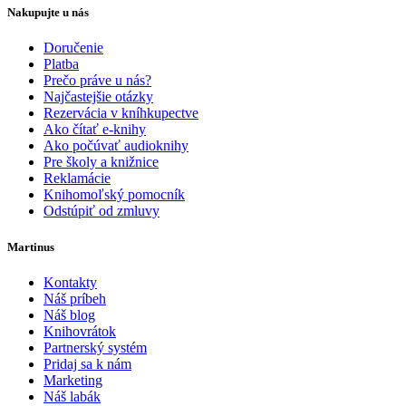
Nakupujte u nás
Doručenie
Platba
Prečo práve u nás?
Najčastejšie otázky
Rezervácia v kníhkupectve
Ako čítať e-knihy
Ako počúvať audioknihy
Pre školy a knižnice
Reklamácie
Knihomoľský pomocník
Odstúpiť od zmluvy
Martinus
Kontakty
Náš príbeh
Náš blog
Knihovrátok
Partnerský systém
Pridaj sa k nám
Marketing
Náš labák