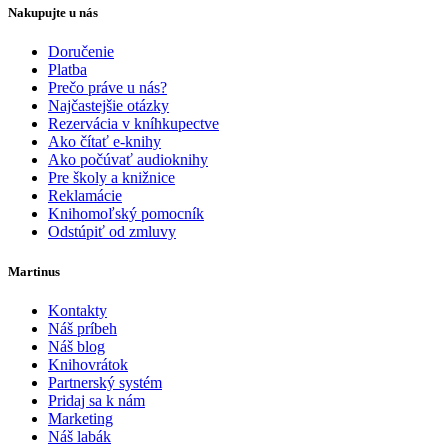
Nakupujte u nás
Doručenie
Platba
Prečo práve u nás?
Najčastejšie otázky
Rezervácia v kníhkupectve
Ako čítať e-knihy
Ako počúvať audioknihy
Pre školy a knižnice
Reklamácie
Knihomoľský pomocník
Odstúpiť od zmluvy
Martinus
Kontakty
Náš príbeh
Náš blog
Knihovrátok
Partnerský systém
Pridaj sa k nám
Marketing
Náš labák