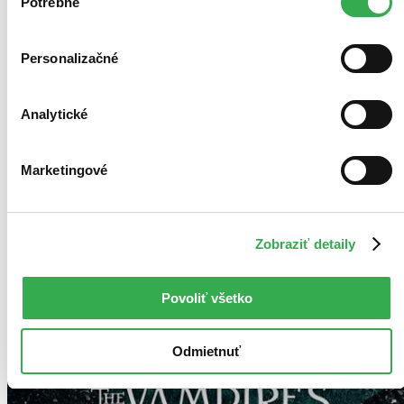
keby sme mohli používať všetky tieto cookies. Ďakujeme!
Potrebné
súhlasu
Personalizačné
Analytické
Marketingové
Zobraziť detaily
Povoliť všetko
Odmietnuť