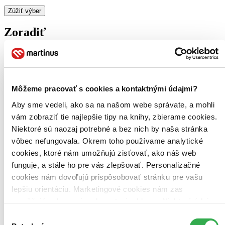
Zúžiť výber
Zoradiť
Bestsellery
Môžeme pracovať s cookies a kontaktnými údajmi?
Top hodnotené
Novinky
Aby sme vedeli, ako sa na našom webe správate, a mohli
Najdrahšie
Najlacnejšie
vám zobraziť tie najlepšie tipy na knihy, zbierame cookies.
Najvyššia zľava
Niektoré sú naozaj potrebné a bez nich by naša stránka
vôbec nefungovala. Okrem toho používame analytické
Použité filtre
cookies, ktoré nám umožňujú zisťovať, ako náš web
Zrušiť filtre
funguje, a stále ho pre vás zlepšovať. Personalizačné
Účinkuje Jessica Carlson
Vydavateľstvo Bonton Film
cookies nám dovoľujú prispôsobovať stránku pre vašu
lepšiu orientáciu. Marketingové cookies nám zas
umožňujú zobrazenie relevantnej reklamy. Niektoré údaje
zdieľame aj s tretími stranami. Veľmi by nám pomohlo,
Výber