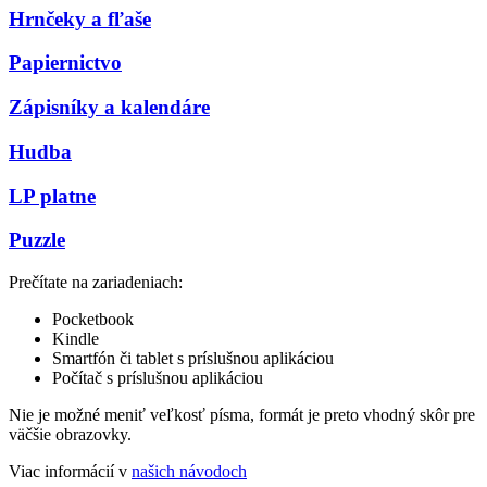
Hrnčeky a fľaše
Papiernictvo
Zápisníky a kalendáre
Hudba
LP platne
Puzzle
Prečítate na zariadeniach:
Pocketbook
Kindle
Smartfón či tablet s príslušnou aplikáciou
Počítač s príslušnou aplikáciou
Nie je možné meniť veľkosť písma, formát je preto vhodný skôr pre
väčšie obrazovky.
Viac informácií v
našich návodoch