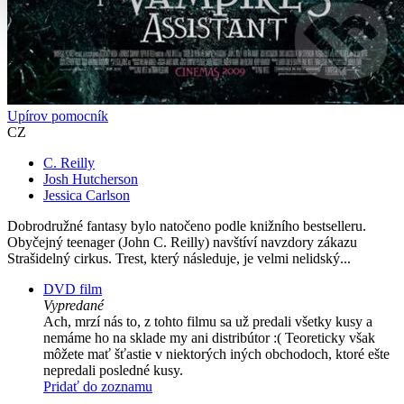
Upírov pomocník
CZ
C. Reilly
Josh Hutcherson
Jessica Carlson
Dobrodružné fantasy bylo natočeno podle knižního bestselleru.
Obyčejný teenager (John C. Reilly) navštíví navzdory zákazu
Strašidelný cirkus. Trest, který následuje, je velmi nelidský...
DVD film
Vypredané
Ach, mrzí nás to, z tohto filmu sa už predali všetky kusy a
nemáme ho na sklade my ani distribútor :( Teoreticky však
môžete mať šťastie v niektorých iných obchodoch, ktoré ešte
nepredali posledné kusy.
Pridať do zoznamu