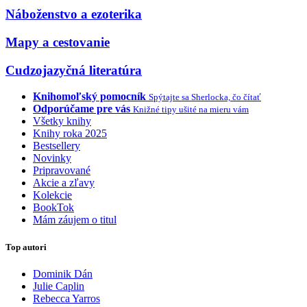
Náboženstvo a ezoterika
Mapy a cestovanie
Cudzojazyčná literatúra
Knihomoľský pomocník
Spýtajte sa Sherlocka, čo čítať
Odporúčame pre vás
Knižné tipy ušité na mieru vám
Všetky knihy
Knihy roka 2025
Bestsellery
Novinky
Pripravované
Akcie a zľavy
Kolekcie
BookTok
Mám záujem o titul
Top autori
Dominik Dán
Julie Caplin
Rebecca Yarros