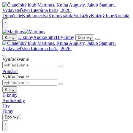
Doručenie
Kníhkupectvá
Knihovrátok
Poukážky
Knižný blog
Kontakt
E-knihy
Audioknihy
Hry
Filmy
Knihy
Doplnky
Vyhľadávanie
Prihlásiť
Vyhľadávanie
Knihy
E-knihy
Audioknihy
Hry
Filmy
Doplnky