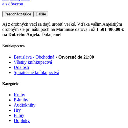
a s dôverou
Predchádzajúce
Ďalšie
Aj z drobných vecí sa dajú urobiť veľké. Vďaka vašim Anjelským
drobným ste pri nákupoch na Martinuse darovali už
1 501 406,00 €
na Dobrého Anjela
. Ďakujeme!
Kníhkupectvá
Bratislava - Obchodná
• Otvorené do 21:00
Všetky kníhkupectvá
Udalosti
Spriatelené kníhkupectvá
Kategórie
Knihy
E-knihy
Audioknihy
Hry
Filmy
Doplnky