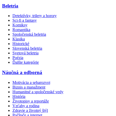
Beletria
Detektívky, trilery a horory
Sci-fi a fantasy
Komiksy
Romantika
Spoločenská beletria
Klasika
Historické
Slovenská beletria
Svetová beletria
Poézia
Ďalšie kategórie
Náučná a odborná
Motivácia a sebarozvoj
Biznis a manažment
Humanitné a spoločenské vedy
História
Životopisy a reportáže
Vzťahy a rodina
Zdravie a životný štýl
Počítače a internet