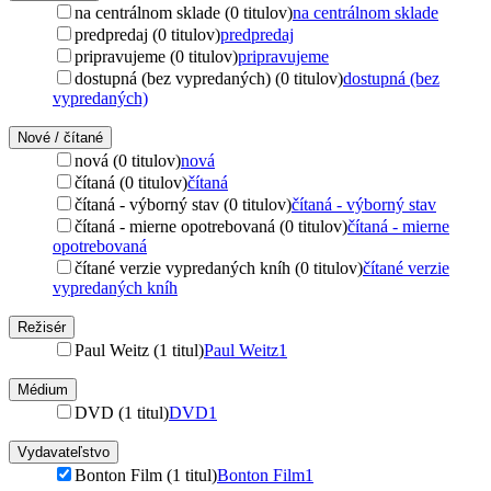
na centrálnom sklade (0 titulov)
na centrálnom sklade
predpredaj (0 titulov)
predpredaj
pripravujeme (0 titulov)
pripravujeme
dostupná (bez vypredaných) (0 titulov)
dostupná (bez
vypredaných)
Nové / čítané
nová (0 titulov)
nová
čítaná (0 titulov)
čítaná
čítaná - výborný stav (0 titulov)
čítaná - výborný stav
čítaná - mierne opotrebovaná (0 titulov)
čítaná - mierne
opotrebovaná
čítané verzie vypredaných kníh (0 titulov)
čítané verzie
vypredaných kníh
Režisér
Paul Weitz (1 titul)
Paul Weitz
1
Médium
DVD (1 titul)
DVD
1
Vydavateľstvo
Bonton Film (1 titul)
Bonton Film
1