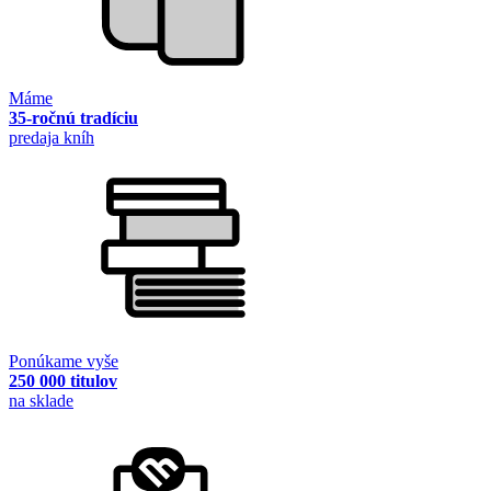
Máme
35-ročnú tradíciu
predaja kníh
Ponúkame vyše
250 000 titulov
na sklade