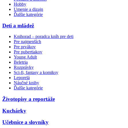
Hobby
Umenie a dizajn
Ďalšie kategórie
Deti a mládež
Knihorad – poradca kníh pre deti
Pre najmenších
Pre prvákov
Pre pubertiakov
Young Adult
Beletria
Rozprávky
Sci-fi, fantasy a komiksy
Leporelá
Náučné knihy
Ďalšie kategórie
Životopisy a reportáže
Kuchárky
Učebnice a slovníky