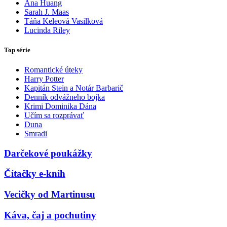
Ana Huang
Sarah J. Maas
Táňa Keleová Vasilková
Lucinda Riley
Top série
Romantické úteky
Harry Potter
Kapitán Stein a Notár Barbarič
Denník odvážneho bojka
Krimi Dominika Dána
Učím sa rozprávať
Duna
Smradi
Darčekové poukážky
Čítačky e-kníh
Vecičky od Martinusu
Káva, čaj a pochutiny