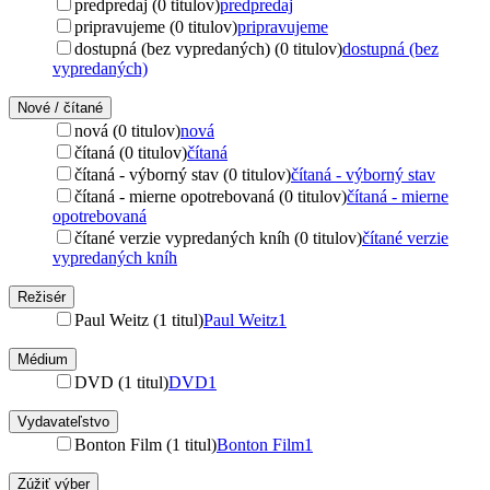
predpredaj (0 titulov)
predpredaj
pripravujeme (0 titulov)
pripravujeme
dostupná (bez vypredaných) (0 titulov)
dostupná (bez
vypredaných)
Nové / čítané
nová (0 titulov)
nová
čítaná (0 titulov)
čítaná
čítaná - výborný stav (0 titulov)
čítaná - výborný stav
čítaná - mierne opotrebovaná (0 titulov)
čítaná - mierne
opotrebovaná
čítané verzie vypredaných kníh (0 titulov)
čítané verzie
vypredaných kníh
Režisér
Paul Weitz (1 titul)
Paul Weitz
1
Médium
DVD (1 titul)
DVD
1
Vydavateľstvo
Bonton Film (1 titul)
Bonton Film
1
Zúžiť výber