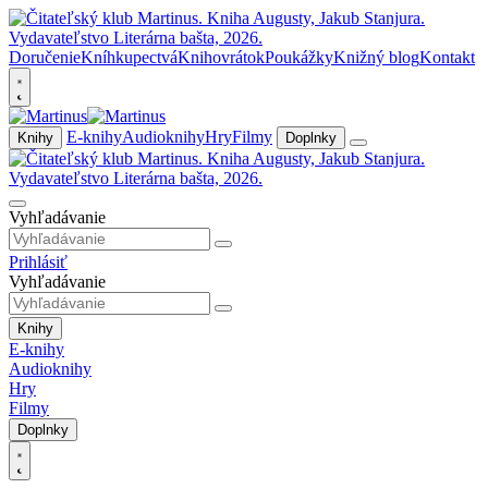
Doručenie
Kníhkupectvá
Knihovrátok
Poukážky
Knižný blog
Kontakt
E-knihy
Audioknihy
Hry
Filmy
Knihy
Doplnky
Vyhľadávanie
Prihlásiť
Vyhľadávanie
Knihy
E-knihy
Audioknihy
Hry
Filmy
Doplnky