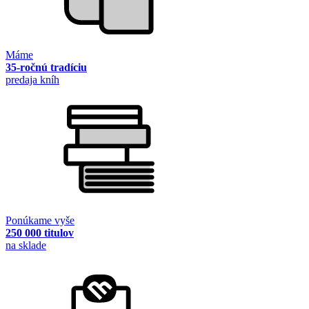
Máme
35-ročnú tradíciu
predaja kníh
Ponúkame vyše
250 000 titulov
na sklade