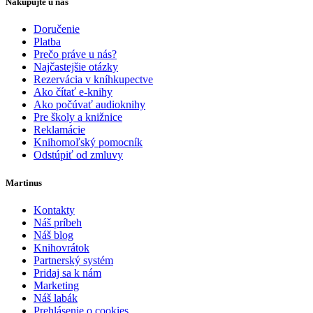
Nakupujte u nás
Doručenie
Platba
Prečo práve u nás?
Najčastejšie otázky
Rezervácia v kníhkupectve
Ako čítať e-knihy
Ako počúvať audioknihy
Pre školy a knižnice
Reklamácie
Knihomoľský pomocník
Odstúpiť od zmluvy
Martinus
Kontakty
Náš príbeh
Náš blog
Knihovrátok
Partnerský systém
Pridaj sa k nám
Marketing
Náš labák
Prehlásenie o cookies