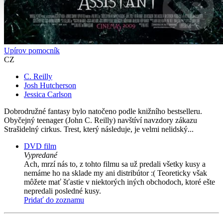
Upírov pomocník
CZ
C. Reilly
Josh Hutcherson
Jessica Carlson
Dobrodružné fantasy bylo natočeno podle knižního bestselleru.
Obyčejný teenager (John C. Reilly) navštíví navzdory zákazu
Strašidelný cirkus. Trest, který následuje, je velmi nelidský...
DVD film
Vypredané
Ach, mrzí nás to, z tohto filmu sa už predali všetky kusy a
nemáme ho na sklade my ani distribútor :( Teoreticky však
môžete mať šťastie v niektorých iných obchodoch, ktoré ešte
nepredali posledné kusy.
Pridať do zoznamu