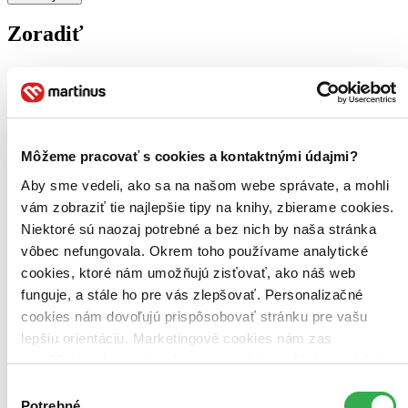
Zoradiť
Bestsellery
Top hodnotené
Novinky
Môžeme pracovať s cookies a kontaktnými údajmi?
Najdrahšie
Aby sme vedeli, ako sa na našom webe správate, a mohli
Najlacnejšie
Najvyššia zľava
vám zobraziť tie najlepšie tipy na knihy, zbierame cookies.
Niektoré sú naozaj potrebné a bez nich by naša stránka
Použité filtre
vôbec nefungovala. Okrem toho používame analytické
Zrušiť filtre
cookies, ktoré nám umožňujú zisťovať, ako náš web
Účinkuje Jessica Carlson
V ruskom jazyku
funguje, a stále ho pre vás zlepšovať. Personalizačné
cookies nám dovoľujú prispôsobovať stránku pre vašu
lepšiu orientáciu. Marketingové cookies nám zas
umožňujú zobrazenie relevantnej reklamy. Niektoré údaje
zdieľame aj s tretími stranami. Veľmi by nám pomohlo,
Výber
keby sme mohli používať všetky tieto cookies. Ďakujeme!
Potrebné