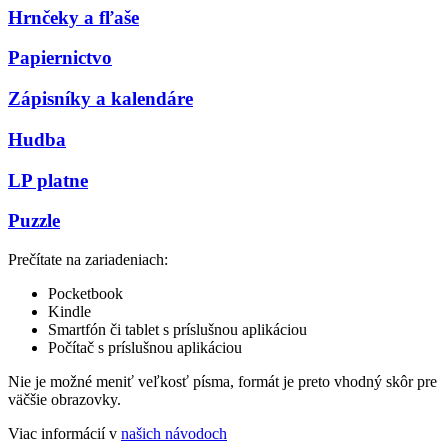
Hrnčeky a fľaše
Papiernictvo
Zápisníky a kalendáre
Hudba
LP platne
Puzzle
Prečítate na zariadeniach:
Pocketbook
Kindle
Smartfón či tablet s príslušnou aplikáciou
Počítač s príslušnou aplikáciou
Nie je možné meniť veľkosť písma, formát je preto vhodný skôr pre
väčšie obrazovky.
Viac informácií v
našich návodoch