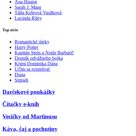
Ana Huang
Sarah J. Maas
Táňa Keleová Vasilková
Lucinda Riley
Top série
Romantické úteky
Harry Potter
Kapitán Stein a Notár Barbarič
Denník odvážneho bojka
Krimi Dominika Dána
Učím sa rozprávať
Duna
Smradi
Darčekové poukážky
Čítačky e-kníh
Vecičky od Martinusu
Káva, čaj a pochutiny