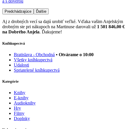
a s dôverou
Predchádzajúce
Ďalšie
Aj z drobných vecí sa dajú urobiť veľké. Vďaka vašim Anjelským
drobným ste pri nákupoch na Martinuse darovali už
1 501 846,00 €
na Dobrého Anjela
. Ďakujeme!
Kníhkupectvá
Bratislava - Obchodná
• Otvárame o 10:00
Všetky kníhkupectvá
Udalosti
Spriatelené kníhkupectvá
Kategórie
Knihy
E-knihy
Audioknihy
Hry
Filmy
Doplnky