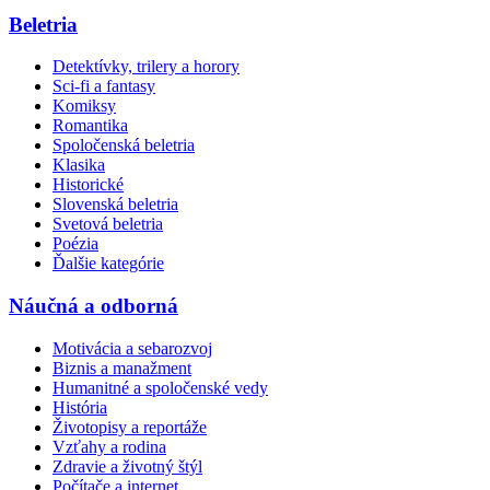
Beletria
Detektívky, trilery a horory
Sci-fi a fantasy
Komiksy
Romantika
Spoločenská beletria
Klasika
Historické
Slovenská beletria
Svetová beletria
Poézia
Ďalšie kategórie
Náučná a odborná
Motivácia a sebarozvoj
Biznis a manažment
Humanitné a spoločenské vedy
História
Životopisy a reportáže
Vzťahy a rodina
Zdravie a životný štýl
Počítače a internet