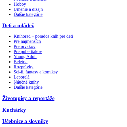
Hobby
Umenie a dizajn
Ďalšie kategórie
Deti a mládež
Knihorad – poradca kníh pre deti
Pre najmenších
Pre prvákov
Pre pubertiakov
Young Adult
Beletria
Rozprávky
Sci-fi, fantasy a komiksy
Leporelá
Náučné knihy
Ďalšie kategórie
Životopisy a reportáže
Kuchárky
Učebnice a slovníky