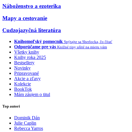
Náboženstvo a ezoterika
Mapy a cestovanie
Cudzojazyčná literatúra
Knihomoľský pomocník
Spýtajte sa Sherlocka, čo čítať
Odporúčame pre vás
Knižné tipy ušité na mieru vám
Všetky knihy
Knihy roka 2025
Bestsellery
Novinky
Pripravované
Akcie a zľavy
Kolekcie
BookTok
Mám záujem o titul
Top autori
Dominik Dán
Julie Caplin
Rebecca Yarros