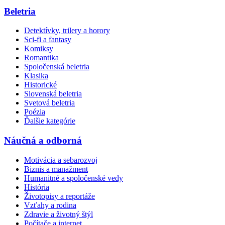
Beletria
Detektívky, trilery a horory
Sci-fi a fantasy
Komiksy
Romantika
Spoločenská beletria
Klasika
Historické
Slovenská beletria
Svetová beletria
Poézia
Ďalšie kategórie
Náučná a odborná
Motivácia a sebarozvoj
Biznis a manažment
Humanitné a spoločenské vedy
História
Životopisy a reportáže
Vzťahy a rodina
Zdravie a životný štýl
Počítače a internet