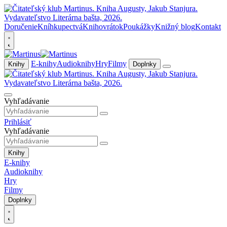
Doručenie
Kníhkupectvá
Knihovrátok
Poukážky
Knižný blog
Kontakt
E-knihy
Audioknihy
Hry
Filmy
Knihy
Doplnky
Vyhľadávanie
Prihlásiť
Vyhľadávanie
Knihy
E-knihy
Audioknihy
Hry
Filmy
Doplnky