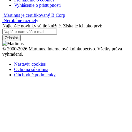
Vyhlásenie o prístupnosti
Martinus je certifikovaný B Corp
Nerobíme rozdiely
Najlepšie novinky sú tie knižné. Získajte ich ako prví:
Odoslať
© 2000-2026 Martinus. Internetové kníhkupectvo. Všetky práva
vyhradené.
Nastaviť cookies
Ochrana súkromia
Obchodné podmienky