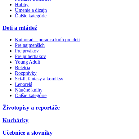
Hobby
Umenie a dizajn
Ďalšie kategórie
Deti a mládež
Knihorad – poradca kníh pre deti
Pre najmenších
Pre prvákov
Pre pubertiakov
Young Adult
Beletria
Rozprávky
Sci-fi, fantasy a komiksy
Leporelá
Náučné knihy
Ďalšie kategórie
Životopisy a reportáže
Kuchárky
Učebnice a slovníky