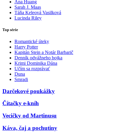
Ana Huang
Sarah J. Maas
Táňa Keleová Vasilková
Lucinda Riley
Top série
Romantické úteky
Harry Potter
Kapitán Stein a Notár Barbarič
Denník odvážneho bojka
Krimi Dominika Dána
Učím sa rozprávať
Duna
Smradi
Darčekové poukážky
Čítačky e-kníh
Vecičky od Martinusu
Káva, čaj a pochutiny