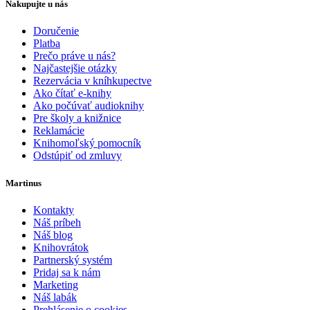
Nakupujte u nás
Doručenie
Platba
Prečo práve u nás?
Najčastejšie otázky
Rezervácia v kníhkupectve
Ako čítať e-knihy
Ako počúvať audioknihy
Pre školy a knižnice
Reklamácie
Knihomoľský pomocník
Odstúpiť od zmluvy
Martinus
Kontakty
Náš príbeh
Náš blog
Knihovrátok
Partnerský systém
Pridaj sa k nám
Marketing
Náš labák
Prehlásenie o cookies