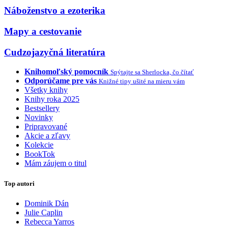
Náboženstvo a ezoterika
Mapy a cestovanie
Cudzojazyčná literatúra
Knihomoľský pomocník
Spýtajte sa Sherlocka, čo čítať
Odporúčame pre vás
Knižné tipy ušité na mieru vám
Všetky knihy
Knihy roka 2025
Bestsellery
Novinky
Pripravované
Akcie a zľavy
Kolekcie
BookTok
Mám záujem o titul
Top autori
Dominik Dán
Julie Caplin
Rebecca Yarros