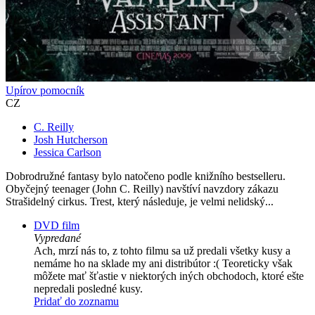
Upírov pomocník
CZ
C. Reilly
Josh Hutcherson
Jessica Carlson
Dobrodružné fantasy bylo natočeno podle knižního bestselleru.
Obyčejný teenager (John C. Reilly) navštíví navzdory zákazu
Strašidelný cirkus. Trest, který následuje, je velmi nelidský...
DVD film
Vypredané
Ach, mrzí nás to, z tohto filmu sa už predali všetky kusy a
nemáme ho na sklade my ani distribútor :( Teoreticky však
môžete mať šťastie v niektorých iných obchodoch, ktoré ešte
nepredali posledné kusy.
Pridať do zoznamu