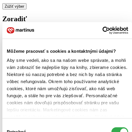
Zúžiť výber
Zoradiť
Bestsellery
Môžeme pracovať s cookies a kontaktnými údajmi?
Top hodnotené
Novinky
Aby sme vedeli, ako sa na našom webe správate, a mohli
Najdrahšie
vám zobraziť tie najlepšie tipy na knihy, zbierame cookies.
Najlacnejšie
Najvyššia zľava
Niektoré sú naozaj potrebné a bez nich by naša stránka
vôbec nefungovala. Okrem toho používame analytické
cookies, ktoré nám umožňujú zisťovať, ako náš web
Použité filtre
Zrušiť filtre
funguje, a stále ho pre vás zlepšovať. Personalizačné
Účinkuje Jessica Carlson
Vydavateľstvo Bonton Film
cookies nám dovoľujú prispôsobovať stránku pre vašu
lepšiu orientáciu. Marketingové cookies nám zas
umožňujú zobrazenie relevantnej reklamy. Niektoré údaje
zdieľame aj s tretími stranami. Veľmi by nám pomohlo,
Výber
keby sme mohli používať všetky tieto cookies. Ďakujeme!
Potrebné