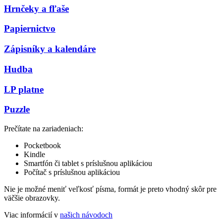
Hrnčeky a fľaše
Papiernictvo
Zápisníky a kalendáre
Hudba
LP platne
Puzzle
Prečítate na zariadeniach:
Pocketbook
Kindle
Smartfón či tablet s príslušnou aplikáciou
Počítač s príslušnou aplikáciou
Nie je možné meniť veľkosť písma, formát je preto vhodný skôr pre
väčšie obrazovky.
Viac informácií v
našich návodoch