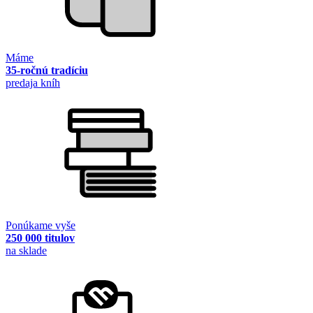
Máme
35-ročnú tradíciu
predaja kníh
Ponúkame vyše
250 000 titulov
na sklade