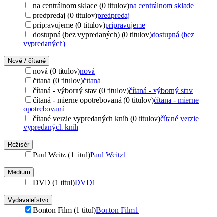
na centrálnom sklade (0 titulov)
na centrálnom sklade
predpredaj (0 titulov)
predpredaj
pripravujeme (0 titulov)
pripravujeme
dostupná (bez vypredaných) (0 titulov)
dostupná (bez
vypredaných)
Nové / čítané
nová (0 titulov)
nová
čítaná (0 titulov)
čítaná
čítaná - výborný stav (0 titulov)
čítaná - výborný stav
čítaná - mierne opotrebovaná (0 titulov)
čítaná - mierne
opotrebovaná
čítané verzie vypredaných kníh (0 titulov)
čítané verzie
vypredaných kníh
Režisér
Paul Weitz (1 titul)
Paul Weitz
1
Médium
DVD (1 titul)
DVD
1
Vydavateľstvo
Bonton Film (1 titul)
Bonton Film
1