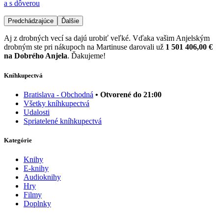
a s dôverou
Predchádzajúce
Ďalšie
Aj z drobných vecí sa dajú urobiť veľké. Vďaka vašim Anjelským
drobným ste pri nákupoch na Martinuse darovali už
1 501 406,00 €
na Dobrého Anjela
. Ďakujeme!
Kníhkupectvá
Bratislava - Obchodná
• Otvorené do 21:00
Všetky kníhkupectvá
Udalosti
Spriatelené kníhkupectvá
Kategórie
Knihy
E-knihy
Audioknihy
Hry
Filmy
Doplnky