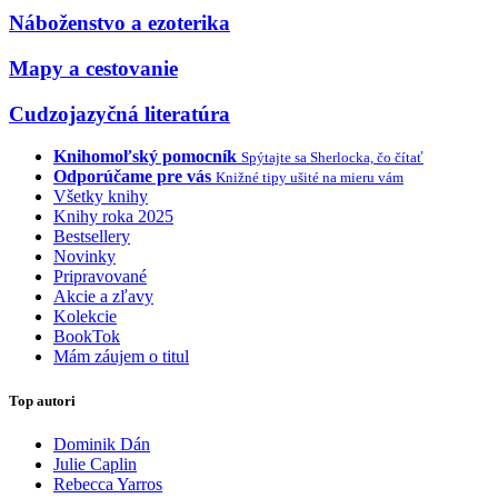
Náboženstvo a ezoterika
Mapy a cestovanie
Cudzojazyčná literatúra
Knihomoľský pomocník
Spýtajte sa Sherlocka, čo čítať
Odporúčame pre vás
Knižné tipy ušité na mieru vám
Všetky knihy
Knihy roka 2025
Bestsellery
Novinky
Pripravované
Akcie a zľavy
Kolekcie
BookTok
Mám záujem o titul
Top autori
Dominik Dán
Julie Caplin
Rebecca Yarros