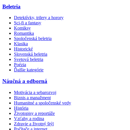
Beletria
Detektívky, trilery a horory
Sci-fi a fantasy
Komiksy
Romantika
Spoločenská beletria
Klasika
Historické
Slovenská beletria
Svetová beletria
Poézia
Ďalšie kategórie
Náučná a odborná
Motivácia a sebarozvoj
Biznis a manažment
Humanitné a spoločenské vedy
História
Životopisy a reportáže
Vzťahy a rodina
Zdravie a životný štýl
Počítače a internet