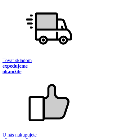
Tovar skladom
expedujeme
okamžite
U nás nakupujete