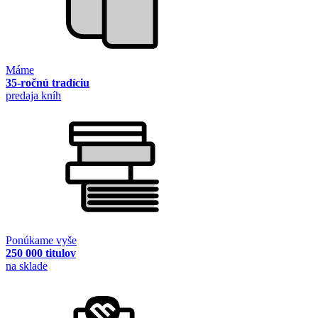
Máme
35-ročnú tradíciu
predaja kníh
Ponúkame vyše
250 000 titulov
na sklade