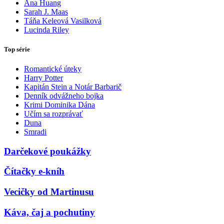
Ana Huang
Sarah J. Maas
Táňa Keleová Vasilková
Lucinda Riley
Top série
Romantické úteky
Harry Potter
Kapitán Stein a Notár Barbarič
Denník odvážneho bojka
Krimi Dominika Dána
Učím sa rozprávať
Duna
Smradi
Darčekové poukážky
Čítačky e-kníh
Vecičky od Martinusu
Káva, čaj a pochutiny