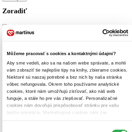
Zoradiť
Bestsellery
Top hodnotené
Novinky
Môžeme pracovať s cookies a kontaktnými údajmi?
Najdrahšie
Najlacnejšie
Aby sme vedeli, ako sa na našom webe správate, a mohli
Najvyššia zľava
vám zobraziť tie najlepšie tipy na knihy, zbierame cookies.
Niektoré sú naozaj potrebné a bez nich by naša stránka
Použité filtre
vôbec nefungovala. Okrem toho používame analytické
Zrušiť filtre
cookies, ktoré nám umožňujú zisťovať, ako náš web
Účinkuje Jessica Carlson
funguje, a stále ho pre vás zlepšovať. Personalizačné
cookies nám dovoľujú prispôsobovať stránku pre vašu
lepšiu orientáciu. Marketingové cookies nám zas
umožňujú zobrazenie relevantnej reklamy. Niektoré údaje
zdieľame aj s tretími stranami. Veľmi by nám pomohlo,
Výber