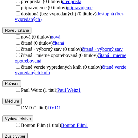
predpredaj (0 titulov)
predpredaj
pripravujeme (0 titulov)
pripravujeme
dostupná (bez vypredaných) (0 titulov)
dostupná (bez
vypredaných)
Nové / čítané
nová (0 titulov)
nová
čítaná (0 titulov)
čítaná
čítaná - výborný stav (0 titulov)
čítaná - výborný stav
čítaná - mierne opotrebovaná (0 titulov)
čítaná - mierne
opotrebovaná
čítané verzie vypredaných kníh (0 titulov)
čítané verzie
vypredaných kníh
Režisér
Paul Weitz (1 titul)
Paul Weitz
1
Médium
DVD (1 titul)
DVD
1
Vydavateľstvo
Bonton Film (1 titul)
Bonton Film
1
Zúžiť výber