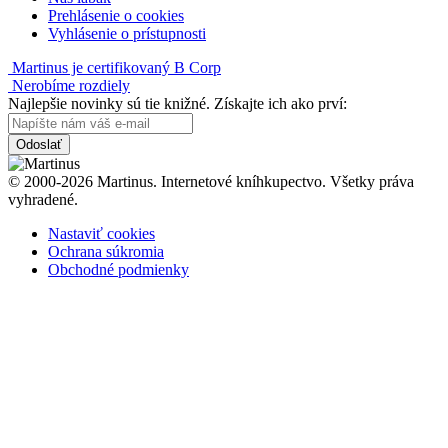
Prehlásenie o cookies
Vyhlásenie o prístupnosti
Martinus je certifikovaný B Corp
Nerobíme rozdiely
Najlepšie novinky sú tie knižné. Získajte ich ako prví:
Odoslať
© 2000-2026 Martinus. Internetové kníhkupectvo. Všetky práva
vyhradené.
Nastaviť cookies
Ochrana súkromia
Obchodné podmienky