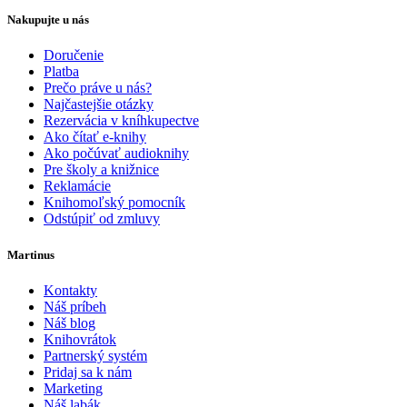
Nakupujte u nás
Doručenie
Platba
Prečo práve u nás?
Najčastejšie otázky
Rezervácia v kníhkupectve
Ako čítať e-knihy
Ako počúvať audioknihy
Pre školy a knižnice
Reklamácie
Knihomoľský pomocník
Odstúpiť od zmluvy
Martinus
Kontakty
Náš príbeh
Náš blog
Knihovrátok
Partnerský systém
Pridaj sa k nám
Marketing
Náš labák