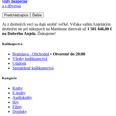
vždy bezpečne
a s dôverou
Predchádzajúce
Ďalšie
Aj z drobných vecí sa dajú urobiť veľké. Vďaka vašim Anjelským
drobným ste pri nákupoch na Martinuse darovali už
1 501 846,00 €
na Dobrého Anjela
. Ďakujeme!
Kníhkupectvá
Bratislava - Obchodná
• Otvorené do 20:00
Všetky kníhkupectvá
Udalosti
Spriatelené kníhkupectvá
Kategórie
Knihy
E-knihy
Audioknihy
Hry
Filmy
Doplnky