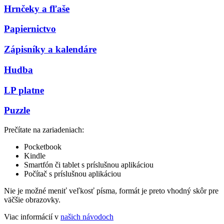
Hrnčeky a fľaše
Papiernictvo
Zápisníky a kalendáre
Hudba
LP platne
Puzzle
Prečítate na zariadeniach:
Pocketbook
Kindle
Smartfón či tablet s príslušnou aplikáciou
Počítač s príslušnou aplikáciou
Nie je možné meniť veľkosť písma, formát je preto vhodný skôr pre
väčšie obrazovky.
Viac informácií v
našich návodoch