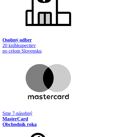
Osobný odber
20 kníhkupectiev
po celom Slovensku
Sme 7-násobný
MasterCard
Obchodník roka