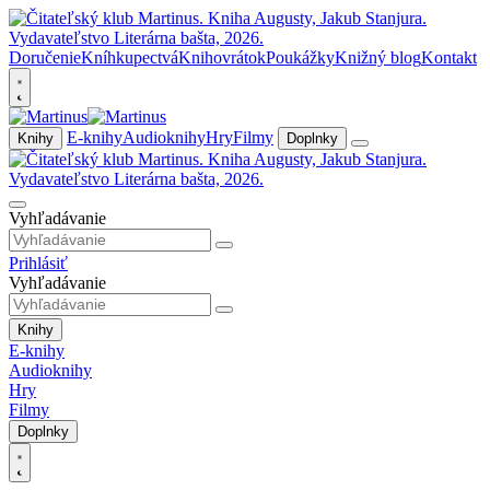
Doručenie
Kníhkupectvá
Knihovrátok
Poukážky
Knižný blog
Kontakt
E-knihy
Audioknihy
Hry
Filmy
Knihy
Doplnky
Vyhľadávanie
Prihlásiť
Vyhľadávanie
Knihy
E-knihy
Audioknihy
Hry
Filmy
Doplnky