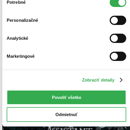
keby sme mohli používať všetky tieto cookies. Ďakujeme!
Potrebné
súhlasu
Personalizačné
Analytické
Marketingové
Zobraziť detaily
Povoliť všetko
Odmietnuť