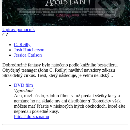
Upírov pomocník
CZ
C. Reilly
Josh Hutcherson
Jessica Carlson
Dobrodružné fantasy bylo natočeno podle knižního bestselleru.
Obyčejný teenager (John C. Reilly) navštíví navzdory zákazu
Strašidelný cirkus. Trest, který následuje, je velmi nelidský...
DVD film
Vypredané
Ach, mrzí nás to, z tohto filmu sa už predali všetky kusy a
nemáme ho na sklade my ani distribútor :( Teoreticky však
môžete mať šťastie v niektorých iných obchodoch, ktoré ešte
nepredali posledné kusy.
Pridať do zoznamu