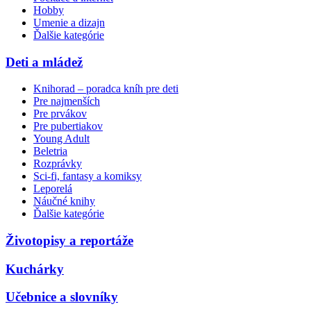
Hobby
Umenie a dizajn
Ďalšie kategórie
Deti a mládež
Knihorad – poradca kníh pre deti
Pre najmenších
Pre prvákov
Pre pubertiakov
Young Adult
Beletria
Rozprávky
Sci-fi, fantasy a komiksy
Leporelá
Náučné knihy
Ďalšie kategórie
Životopisy a reportáže
Kuchárky
Učebnice a slovníky