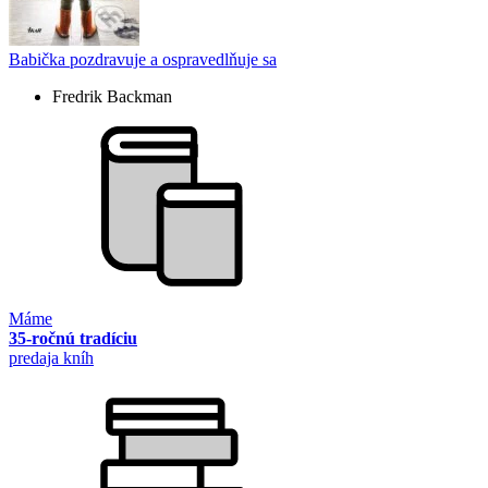
Babička pozdravuje a ospravedlňuje sa
Fredrik Backman
Máme
35-ročnú tradíciu
predaja kníh