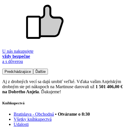
U nás nakupujete
vždy bezpečne
a s dôverou
Predchádzajúce
Ďalšie
Aj z drobných vecí sa dajú urobiť veľké. Vďaka vašim Anjelským
drobným ste pri nákupoch na Martinuse darovali už
1 501 406,00 €
na Dobrého Anjela
. Ďakujeme!
Kníhkupectvá
Bratislava - Obchodná
• Otvárame o 8:30
Všetky kníhkupectvá
Udalosti