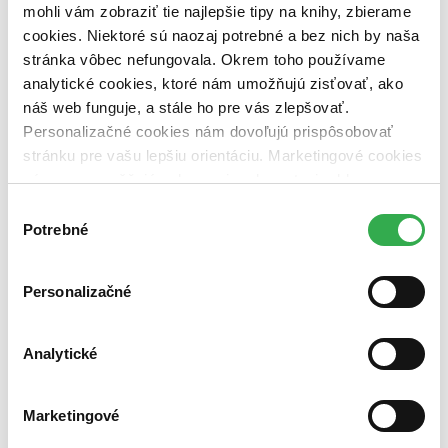
vypredaných)
mohli vám zobraziť tie najlepšie tipy na knihy, zbierame
cookies. Niektoré sú naozaj potrebné a bez nich by naša
Nové / čítané
stránka vôbec nefungovala. Okrem toho používame
nová (0 titulov)
nová
analytické cookies, ktoré nám umožňujú zisťovať, ako
čítaná (0 titulov)
čítaná
čítaná - výborný stav (0 titulov)
čítaná - výborný stav
náš web funguje, a stále ho pre vás zlepšovať.
čítaná - mierne opotrebovaná (0 titulov)
čítaná - mierne
Personalizačné cookies nám dovoľujú prispôsobovať
opotrebovaná
stránku pre vašu lepšiu orientáciu. Marketingové cookies
čítané verzie vypredaných kníh (0 titulov)
čítané verzie
nám zas umožňujú zobrazenie relevantnej reklamy.
vypredaných kníh
Niektoré údaje zdieľame aj s tretími stranami. Veľmi by
Výber
Zúžiť výber
nám pomohlo, keby sme mohli používať všetky tieto
Potrebné
súhlasu
cookies. Ďakujeme!
Zoradiť
Personalizačné
Analytické
Bestsellery
Top hodnotené
Novinky
Najdrahšie
Marketingové
Najlacnejšie
Najvyššia zľava