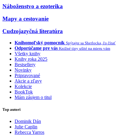
Náboženstvo a ezoterika
Mapy a cestovanie
Cudzojazyčná literatúra
Knihomoľský pomocník
Spýtajte sa Sherlocka, čo čítať
Odporúčame pre vás
Knižné tipy ušité na mieru vám
Všetky knihy
Knihy roka 2025
Bestsellery
Novinky
Pripravované
Akcie a zľavy
Kolekcie
BookTok
Mám záujem o titul
Top autori
Dominik Dán
Julie Caplin
Rebecca Yarros