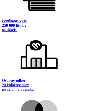
Ponúkame vyše
250 000 titulov
na sklade
Osobný odber
20 kníhkupectiev
po celom Slovensku