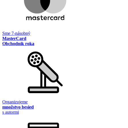
Sme 7-násobný
MasterCard
Obchodník roka
Organizujeme
množstvo besied
s autormi