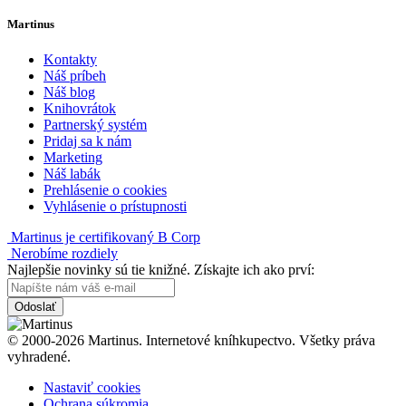
Martinus
Kontakty
Náš príbeh
Náš blog
Knihovrátok
Partnerský systém
Pridaj sa k nám
Marketing
Náš labák
Prehlásenie o cookies
Vyhlásenie o prístupnosti
Martinus je certifikovaný B Corp
Nerobíme rozdiely
Najlepšie novinky sú tie knižné. Získajte ich ako prví:
Odoslať
© 2000-2026 Martinus. Internetové kníhkupectvo. Všetky práva
vyhradené.
Nastaviť cookies
Ochrana súkromia