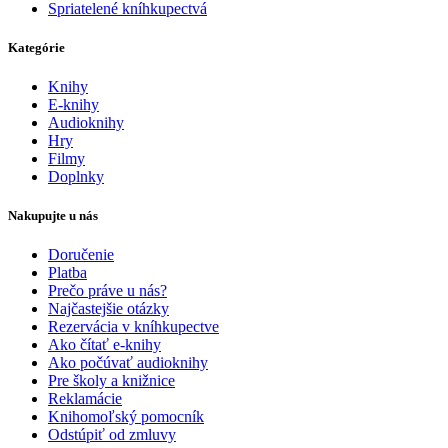
Spriatelené kníhkupectvá
Kategórie
Knihy
E-knihy
Audioknihy
Hry
Filmy
Doplnky
Nakupujte u nás
Doručenie
Platba
Prečo práve u nás?
Najčastejšie otázky
Rezervácia v kníhkupectve
Ako čítať e-knihy
Ako počúvať audioknihy
Pre školy a knižnice
Reklamácie
Knihomoľský pomocník
Odstúpiť od zmluvy