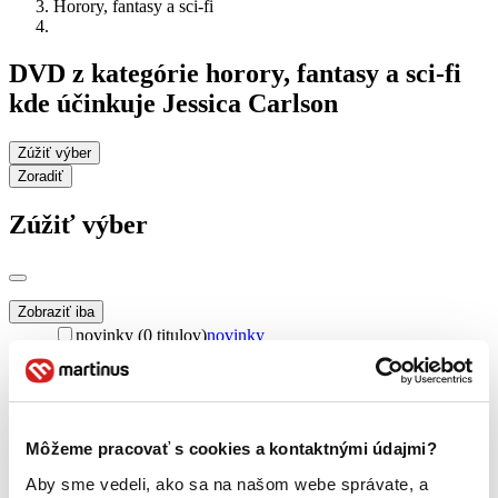
Horory, fantasy a sci-fi
DVD z kategórie horory, fantasy a sci-fi
kde účinkuje Jessica Carlson
Zúžiť výber
Zoradiť
Zúžiť výber
Zobraziť iba
novinky (0 titulov)
novinky
zľavnené tituly (0 titulov)
zľavnené tituly
Dostupnosť
na centrálnom sklade (0 titulov)
na centrálnom sklade
predpredaj (0 titulov)
predpredaj
Môžeme pracovať s cookies a kontaktnými údajmi?
pripravujeme (0 titulov)
pripravujeme
Aby sme vedeli, ako sa na našom webe správate, a
dostupná (bez vypredaných) (0 titulov)
dostupná (bez