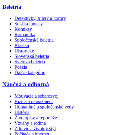
Beletria
Detektívky, trilery a horory
Sci-fi a fantasy
Komiksy
Romantika
Spoločenská beletria
Klasika
Historické
Slovenská beletria
Svetová beletria
Poézia
Ďalšie kategórie
Náučná a odborná
Motivácia a sebarozvoj
Biznis a manažment
Humanitné a spoločenské vedy
História
Životopisy a reportáže
Vzťahy a rodina
Zdravie a životný štýl
Počítače a internet