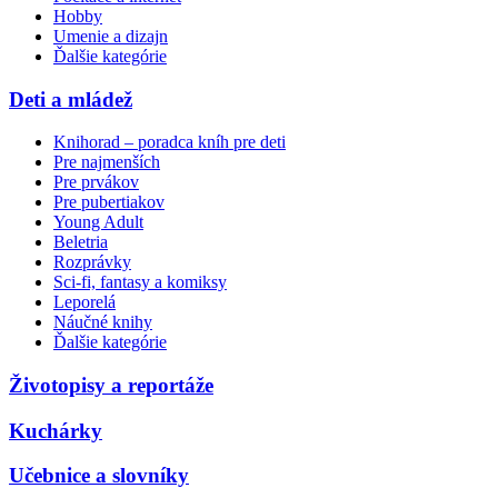
Hobby
Umenie a dizajn
Ďalšie kategórie
Deti a mládež
Knihorad – poradca kníh pre deti
Pre najmenších
Pre prvákov
Pre pubertiakov
Young Adult
Beletria
Rozprávky
Sci-fi, fantasy a komiksy
Leporelá
Náučné knihy
Ďalšie kategórie
Životopisy a reportáže
Kuchárky
Učebnice a slovníky