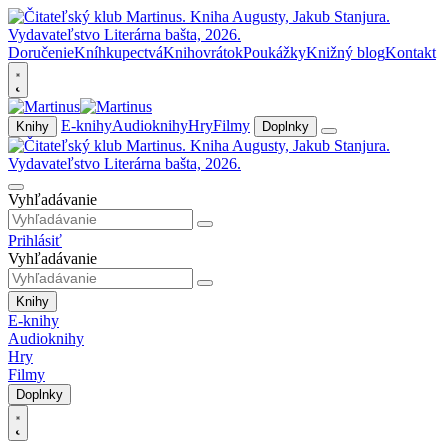
Doručenie
Kníhkupectvá
Knihovrátok
Poukážky
Knižný blog
Kontakt
E-knihy
Audioknihy
Hry
Filmy
Knihy
Doplnky
Vyhľadávanie
Prihlásiť
Vyhľadávanie
Knihy
E-knihy
Audioknihy
Hry
Filmy
Doplnky