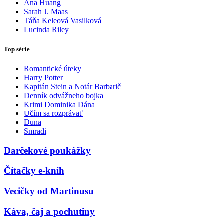
Ana Huang
Sarah J. Maas
Táňa Keleová Vasilková
Lucinda Riley
Top série
Romantické úteky
Harry Potter
Kapitán Stein a Notár Barbarič
Denník odvážneho bojka
Krimi Dominika Dána
Učím sa rozprávať
Duna
Smradi
Darčekové poukážky
Čítačky e-kníh
Vecičky od Martinusu
Káva, čaj a pochutiny