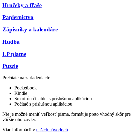
Hrnčeky a fľaše
Papiernictvo
Zápisníky a kalendáre
Hudba
LP platne
Puzzle
Prečítate na zariadeniach:
Pocketbook
Kindle
Smartfón či tablet s príslušnou aplikáciou
Počítač s príslušnou aplikáciou
Nie je možné meniť veľkosť písma, formát je preto vhodný skôr pre
väčšie obrazovky.
Viac informácií v
našich návodoch