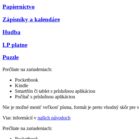
Papiernictvo
Zápisníky a kalendáre
Hudba
LP platne
Puzzle
Prečítate na zariadeniach:
Pocketbook
Kindle
Smartfón či tablet s príslušnou aplikáciou
Počítač s príslušnou aplikáciou
Nie je možné meniť veľkosť písma, formát je preto vhodný skôr pre 
Viac informácií v
našich návodoch
Prečítate na zariadeniach:
Pocketbook