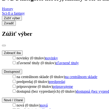
Horory
Sci-fi a fantasy
Zúžiť výber
Zoradiť
Zúžiť výber
Zobraziť iba
novinky (0 titulov)
novinky
zľavnené tituly (0 titulov)
zľavnené tituly
Dostupnosť
na centrálnom sklade (0 titulov)
na centrálnom sklade
predpredaj (0 titulov)
predpredaj
pripravujeme (0 titulov)
pripravujeme
dostupná (bez vypredaných) (0 titulov)
dostupná (bez vypre
Nové / čítané
nová (0 titulov)
nová