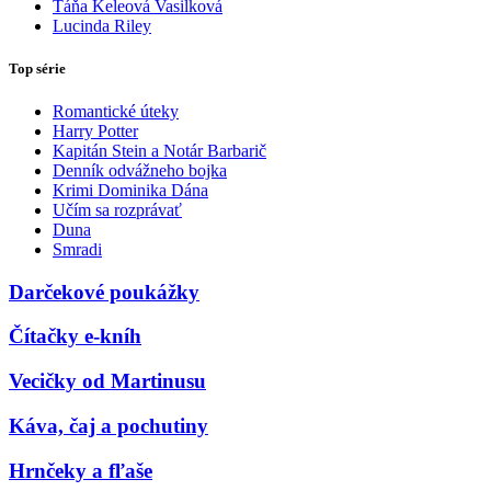
Táňa Keleová Vasilková
Lucinda Riley
Top série
Romantické úteky
Harry Potter
Kapitán Stein a Notár Barbarič
Denník odvážneho bojka
Krimi Dominika Dána
Učím sa rozprávať
Duna
Smradi
Darčekové poukážky
Čítačky e-kníh
Vecičky od Martinusu
Káva, čaj a pochutiny
Hrnčeky a fľaše