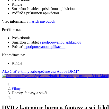
Kindle
Smartfón či tablet s príslušnou aplikáciou
Počítač s príslušnou aplikáciou
Viac informácií v
našich návodoch
Prečítate na:
Pocketbook
Smartfón či tablet
s podporovanou aplikáciou
Počítač
s podporovanou aplikáciou
Neprečítate na:
Kindle
Ako čítať e-knihy zabezpečené cez Adobe DRM?
Filmy
Horory, fantasy a sci-fi
DVD z kategórie horory, fantasy a sci-fi k