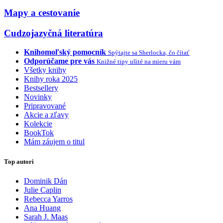
Mapy a cestovanie
Cudzojazyčná literatúra
Knihomoľský pomocník
Spýtajte sa Sherlocka, čo čítať
Odporúčame pre vás
Knižné tipy ušité na mieru vám
Všetky knihy
Knihy roka 2025
Bestsellery
Novinky
Pripravované
Akcie a zľavy
Kolekcie
BookTok
Mám záujem o titul
Top autori
Dominik Dán
Julie Caplin
Rebecca Yarros
Ana Huang
Sarah J. Maas