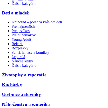
Ďalšie kategórie
Deti a mládež
Knihorad – poradca kníh pre deti
Pre najmenších
Pre prvákov
Pre pubertiakov
Young Adult
Beletria
Rozprávky
Sci-fi, fantasy a komiksy
Leporelá
Náučné knihy
Ďalšie kategórie
Životopisy a reportáže
Kuchárky
Učebnice a slovníky
Náboženstvo a ezoterika