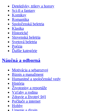
Detektívky, trilery a horory
Sci-fi a fantasy
Komiksy
Romantika
Spoločenská beletria
Klasika
Historické
Slovenská beletria
Svetová beletria
Poézia
Ďalšie kategórie
Náučná a odborná
Motivácia a sebarozvoj
Biznis a manažment
Humanitné a spoločenské vedy
História
Životopisy a reportáže
Vzťahy a rodina
Zdravie a životný štýl
Počítače a internet
Hobby
Umenie a dizajn