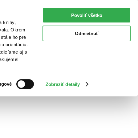
Povoliť všetko
a knihy,
ovala. Okrem
Odmietnuť
stále ho pre
u orientáciu.
dieľame aj s
Ďakujeme!
ngové
Zobraziť detaily