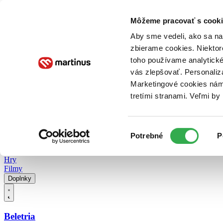
Doručenie
Kníhkupectvá
Knihovrátok
Poukážky
Knižný blog
Kontakt
Môžeme pracovať s cooki
Aby sme vedeli, ako sa na 
zbierame cookies. Niektor
E-knihy
Audioknihy
Hry
Filmy
Knihy
Doplnky
toho používame analytické
vás zlepšovať. Personaliz
Vyhľadávanie
Marketingové cookies nám 
tretími stranami. Veľmi b
Prihlásiť
Vyhľadávanie
Výber
Knihy
Potrebné
P
súhlasu
E-knihy
Audioknihy
Hry
Filmy
Doplnky
Beletria