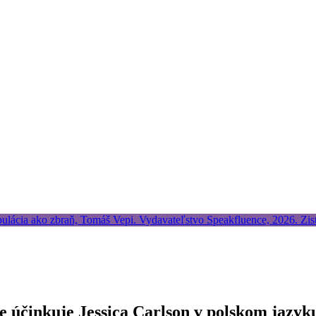
de účinkuje Jessica Carlson v polskom jazyk