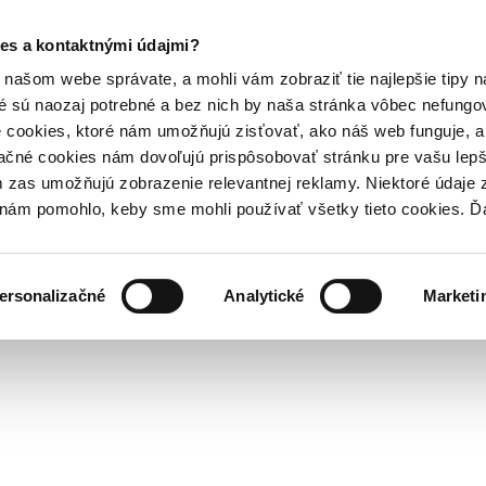
es a kontaktnými údajmi?
našom webe správate, a mohli vám zobraziť tie najlepšie tipy n
é sú naozaj potrebné a bez nich by naša stránka vôbec nefung
 cookies, ktoré nám umožňujú zisťovať, ako náš web funguje, a 
ačné cookies nám dovoľujú prispôsobovať stránku pre vašu lepši
zas umožňujú zobrazenie relevantnej reklamy. Niektoré údaje z
y nám pomohlo, keby sme mohli používať všetky tieto cookies. 
ersonalizačné
Analytické
Marketi