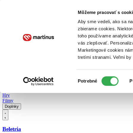
Doručenie
Kníhkupectvá
Knihovrátok
Poukážky
Knižný blog
Kontakt
Môžeme pracovať s cooki
Aby sme vedeli, ako sa na 
zbierame cookies. Niektor
E-knihy
Audioknihy
Hry
Filmy
Knihy
Doplnky
toho používame analytické
vás zlepšovať. Personaliz
Vyhľadávanie
Marketingové cookies nám 
tretími stranami. Veľmi b
Prihlásiť
Vyhľadávanie
Výber
Knihy
Potrebné
P
súhlasu
E-knihy
Audioknihy
Hry
Filmy
Doplnky
Beletria