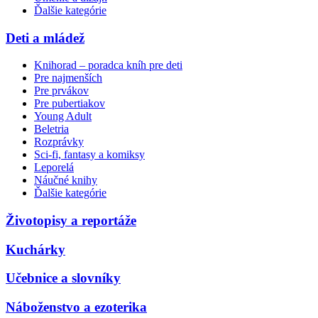
Ďalšie kategórie
Deti a mládež
Knihorad – poradca kníh pre deti
Pre najmenších
Pre prvákov
Pre pubertiakov
Young Adult
Beletria
Rozprávky
Sci-fi, fantasy a komiksy
Leporelá
Náučné knihy
Ďalšie kategórie
Životopisy a reportáže
Kuchárky
Učebnice a slovníky
Náboženstvo a ezoterika