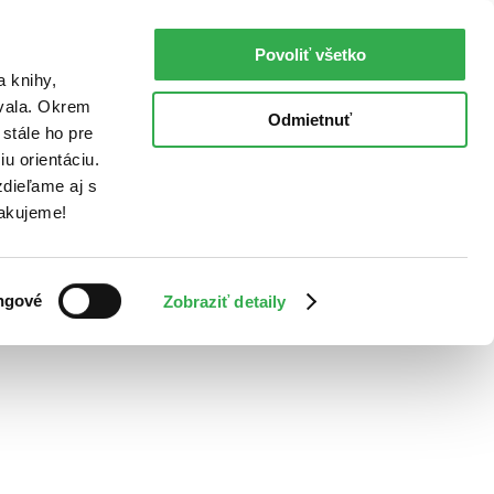
Povoliť všetko
a knihy,
ovala. Okrem
Odmietnuť
stále ho pre
u orientáciu.
dieľame aj s
Ďakujeme!
ngové
Zobraziť detaily