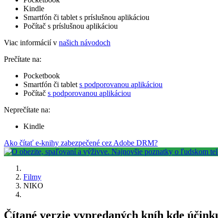
Kindle
Smartfón či tablet s príslušnou aplikáciou
Počítač s príslušnou aplikáciou
Viac informácií v
našich návodoch
Prečítate na:
Pocketbook
Smartfón či tablet
s podporovanou aplikáciou
Počítač
s podporovanou aplikáciou
Neprečítate na:
Kindle
Ako čítať e-knihy zabezpečené cez Adobe DRM?
Filmy
NIKO
Čítané verzie vypredaných kníh kde účin