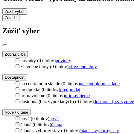
Zúžiť výber
Zoradiť
Zúžiť výber
Zobraziť iba
novinky (0 titulov)
novinky
zľavnené tituly (0 titulov)
zľavnené tituly
Dostupnosť
na centrálnom sklade (0 titulov)
na centrálnom sklade
predpredaj (0 titulov)
predpredaj
pripravujeme (0 titulov)
pripravujeme
dostupná (bez vypredaných) (0 titulov)
dostupná (bez vypre
Nové / čítané
nová (0 titulov)
nová
čítaná (0 titulov)
čítaná
čítaná - výborný stav (0 titulov)
čítaná - výborný stav