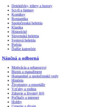
Detektívky, trilery a horory
Sci-fi a fantasy
Komiksy
Romantika
Spoločenská beletria
Klasika
Historické
Slovenská beletria
Svetová beletria
Poézia
Ďalšie kategórie
Náučná a odborná
Motivácia a sebarozvoj
Biznis a manažment
Humanitné a spoločenské vedy
História
Životopisy a reportáže
Vzťahy a rodina
Zdravie a životný štýl
Počítače a internet
Hobby
Umenie a dizajn