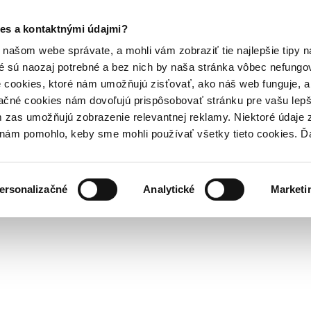
es a kontaktnými údajmi?
našom webe správate, a mohli vám zobraziť tie najlepšie tipy n
é sú naozaj potrebné a bez nich by naša stránka vôbec nefung
 cookies, ktoré nám umožňujú zisťovať, ako náš web funguje, a 
ačné cookies nám dovoľujú prispôsobovať stránku pre vašu lepši
zas umožňujú zobrazenie relevantnej reklamy. Niektoré údaje z
y nám pomohlo, keby sme mohli používať všetky tieto cookies. 
ersonalizačné
Analytické
Marketi