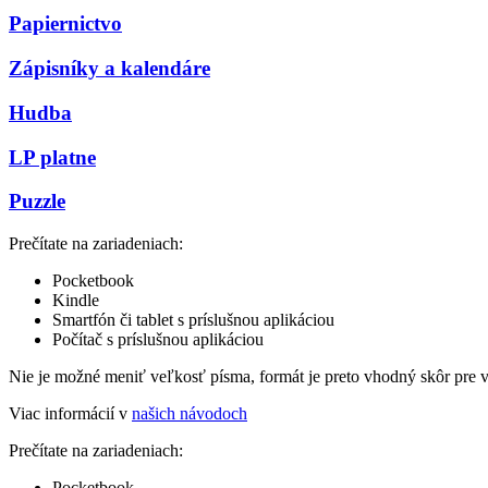
Papiernictvo
Zápisníky a kalendáre
Hudba
LP platne
Puzzle
Prečítate na zariadeniach:
Pocketbook
Kindle
Smartfón či tablet s príslušnou aplikáciou
Počítač s príslušnou aplikáciou
Nie je možné meniť veľkosť písma, formát je preto vhodný skôr pre 
Viac informácií v
našich návodoch
Prečítate na zariadeniach:
Pocketbook