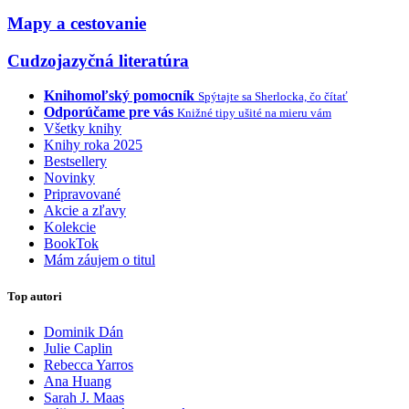
Mapy a cestovanie
Cudzojazyčná literatúra
Knihomoľský pomocník
Spýtajte sa Sherlocka, čo čítať
Odporúčame pre vás
Knižné tipy ušité na mieru vám
Všetky knihy
Knihy roka 2025
Bestsellery
Novinky
Pripravované
Akcie a zľavy
Kolekcie
BookTok
Mám záujem o titul
Top autori
Dominik Dán
Julie Caplin
Rebecca Yarros
Ana Huang
Sarah J. Maas