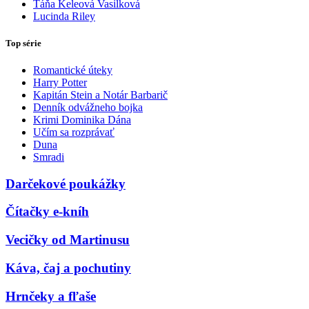
Táňa Keleová Vasilková
Lucinda Riley
Top série
Romantické úteky
Harry Potter
Kapitán Stein a Notár Barbarič
Denník odvážneho bojka
Krimi Dominika Dána
Učím sa rozprávať
Duna
Smradi
Darčekové poukážky
Čítačky e-kníh
Vecičky od Martinusu
Káva, čaj a pochutiny
Hrnčeky a fľaše