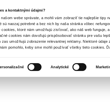
es a kontaktnými údajmi?
našom webe správate, a mohli vám zobraziť tie najlepšie tipy n
é sú naozaj potrebné a bez nich by naša stránka vôbec nefung
 cookies, ktoré nám umožňujú zisťovať, ako náš web funguje, a 
ačné cookies nám dovoľujú prispôsobovať stránku pre vašu lepši
zas umožňujú zobrazenie relevantnej reklamy. Niektoré údaje z
y nám pomohlo, keby sme mohli používať všetky tieto cookies. 
ersonalizačné
Analytické
Marketi