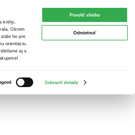
Povoliť všetko
a knihy,
ovala. Okrem
Odmietnuť
stále ho pre
u orientáciu.
dieľame aj s
Ďakujeme!
ngové
Zobraziť detaily