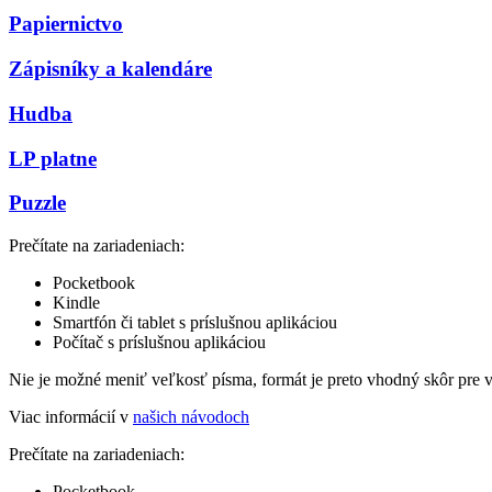
Papiernictvo
Zápisníky a kalendáre
Hudba
LP platne
Puzzle
Prečítate na zariadeniach:
Pocketbook
Kindle
Smartfón či tablet s príslušnou aplikáciou
Počítač s príslušnou aplikáciou
Nie je možné meniť veľkosť písma, formát je preto vhodný skôr pre 
Viac informácií v
našich návodoch
Prečítate na zariadeniach:
Pocketbook