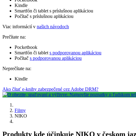
Kindle
Smartfón či tablet s príslušnou aplikáciou
Počítač s príslušnou aplikáciou
Viac informácií v
našich návodoch
Prečítate na:
Pocketbook
Smartfón či tablet
s podporovanou aplikáciou
Počítač
s podporovanou aplikáciou
Neprečítate na:
Kindle
Ako čítať e-knihy zabezpečené cez Adobe DRM?
Filmy
NIKO
Produkty kde účinkuje NIKO v českom ja