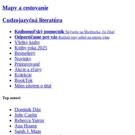
Mapy a cestovanie
Cudzojazyčná literatúra
Knihomoľský pomocník
Spýtajte sa Sherlocka, čo čítať
Odporúčame pre vás
Knižné tipy ušité na mieru vám
Všetky knihy
Knihy roka 2025
Bestsellery
Novinky
Pripravované
Akcie a zľavy
Kolekcie
BookTok
Mám záujem o titul
Top autori
Dominik Dán
Julie Caplin
Rebecca Yarros
Ana Huang
Sarah J. Maas