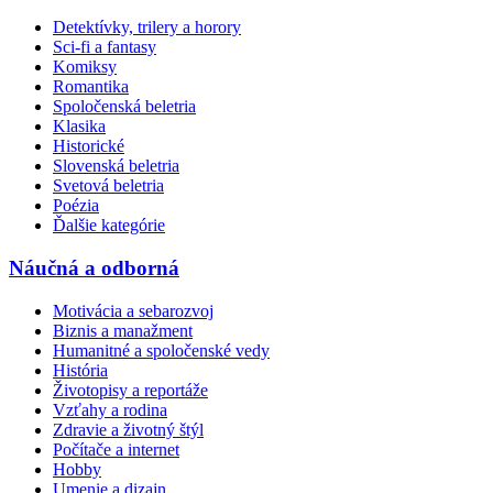
Detektívky, trilery a horory
Sci-fi a fantasy
Komiksy
Romantika
Spoločenská beletria
Klasika
Historické
Slovenská beletria
Svetová beletria
Poézia
Ďalšie kategórie
Náučná a odborná
Motivácia a sebarozvoj
Biznis a manažment
Humanitné a spoločenské vedy
História
Životopisy a reportáže
Vzťahy a rodina
Zdravie a životný štýl
Počítače a internet
Hobby
Umenie a dizajn