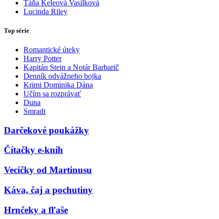
Táňa Keleová Vasilková
Lucinda Riley
Top série
Romantické úteky
Harry Potter
Kapitán Stein a Notár Barbarič
Denník odvážneho bojka
Krimi Dominika Dána
Učím sa rozprávať
Duna
Smradi
Darčekové poukážky
Čítačky e-kníh
Vecičky od Martinusu
Káva, čaj a pochutiny
Hrnčeky a fľaše