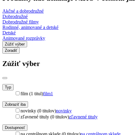
Akčné a dobrodružné
Dobrodružné
Dobrodružné filmy
Rodinné, animované a detské
Detské
Animované rozprávky
Zúžiť výber
Zoradiť
Zúžiť výber
Typ
film (1 titul)
film
1
Zobraziť iba
novinky (0 titulov)
novinky
zľavnené tituly (0 titulov)
zľavnené tituly
Dostupnosť
na centrálnom sklade (0 titulov)
na centrálnom sklade