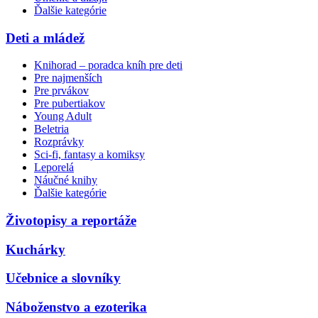
Ďalšie kategórie
Deti a mládež
Knihorad – poradca kníh pre deti
Pre najmenších
Pre prvákov
Pre pubertiakov
Young Adult
Beletria
Rozprávky
Sci-fi, fantasy a komiksy
Leporelá
Náučné knihy
Ďalšie kategórie
Životopisy a reportáže
Kuchárky
Učebnice a slovníky
Náboženstvo a ezoterika