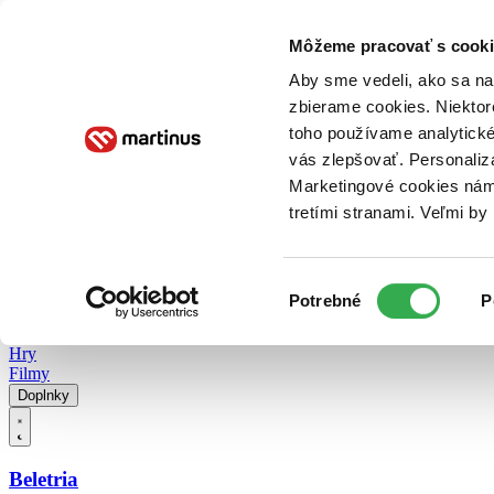
Doručenie
Kníhkupectvá
Knihovrátok
Poukážky
Knižný blog
Kontakt
Môžeme pracovať s cooki
Aby sme vedeli, ako sa na 
zbierame cookies. Niektor
E-knihy
Audioknihy
Hry
Filmy
Knihy
Doplnky
toho používame analytické
vás zlepšovať. Personaliz
Vyhľadávanie
Marketingové cookies nám 
tretími stranami. Veľmi b
Prihlásiť
Vyhľadávanie
Výber
Knihy
Potrebné
P
súhlasu
E-knihy
Audioknihy
Hry
Filmy
Doplnky
Beletria