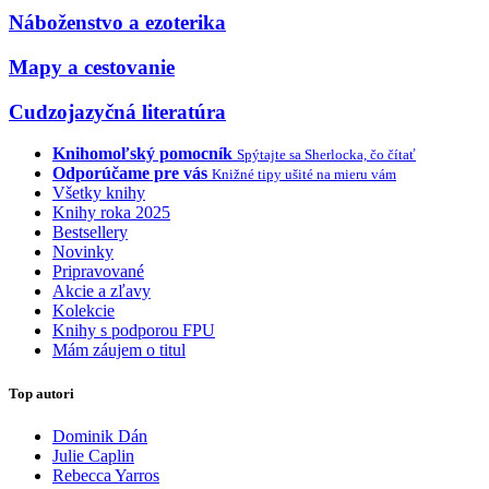
Náboženstvo a ezoterika
Mapy a cestovanie
Cudzojazyčná literatúra
Knihomoľský pomocník
Spýtajte sa Sherlocka, čo čítať
Odporúčame pre vás
Knižné tipy ušité na mieru vám
Všetky knihy
Knihy roka 2025
Bestsellery
Novinky
Pripravované
Akcie a zľavy
Kolekcie
Knihy s podporou FPU
Mám záujem o titul
Top autori
Dominik Dán
Julie Caplin
Rebecca Yarros