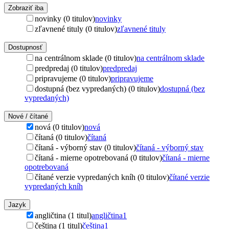
Zobraziť iba
novinky (0 titulov)
novinky
zľavnené tituly (0 titulov)
zľavnené tituly
Dostupnosť
na centrálnom sklade (0 titulov)
na centrálnom sklade
predpredaj (0 titulov)
predpredaj
pripravujeme (0 titulov)
pripravujeme
dostupná (bez vypredaných) (0 titulov)
dostupná (bez
vypredaných)
Nové / čítané
nová (0 titulov)
nová
čítaná (0 titulov)
čítaná
čítaná - výborný stav (0 titulov)
čítaná - výborný stav
čítaná - mierne opotrebovaná (0 titulov)
čítaná - mierne
opotrebovaná
čítané verzie vypredaných kníh (0 titulov)
čítané verzie
vypredaných kníh
Jazyk
angličtina (1 titul)
angličtina
1
čeština (1 titul)
čeština
1