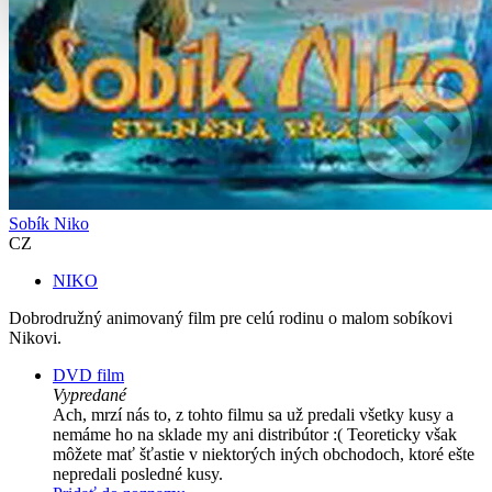
Sobík Niko
CZ
NIKO
Dobrodružný animovaný film pre celú rodinu o malom sobíkovi
Nikovi.
DVD film
Vypredané
Ach, mrzí nás to, z tohto filmu sa už predali všetky kusy a
nemáme ho na sklade my ani distribútor :( Teoreticky však
môžete mať šťastie v niektorých iných obchodoch, ktoré ešte
nepredali posledné kusy.