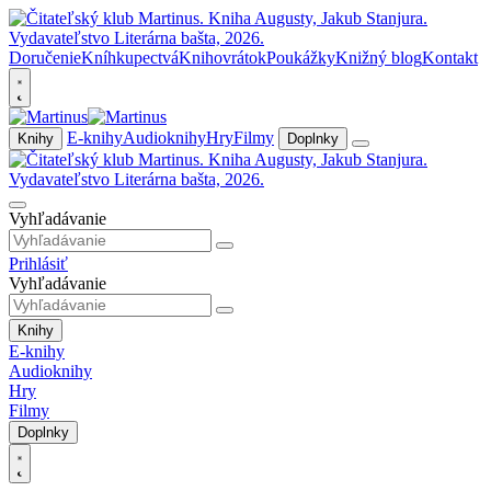
Doručenie
Kníhkupectvá
Knihovrátok
Poukážky
Knižný blog
Kontakt
E-knihy
Audioknihy
Hry
Filmy
Knihy
Doplnky
Vyhľadávanie
Prihlásiť
Vyhľadávanie
Knihy
E-knihy
Audioknihy
Hry
Filmy
Doplnky