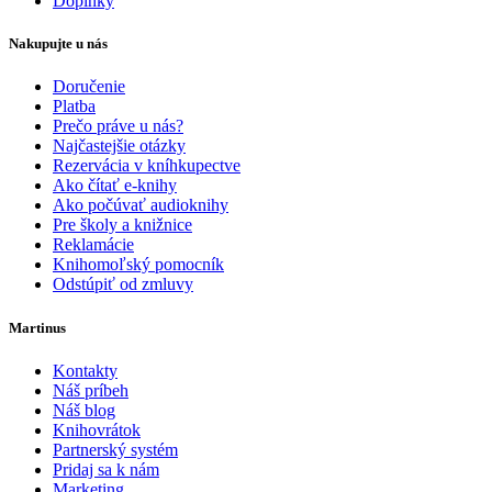
Doplnky
Nakupujte u nás
Doručenie
Platba
Prečo práve u nás?
Najčastejšie otázky
Rezervácia v kníhkupectve
Ako čítať e-knihy
Ako počúvať audioknihy
Pre školy a knižnice
Reklamácie
Knihomoľský pomocník
Odstúpiť od zmluvy
Martinus
Kontakty
Náš príbeh
Náš blog
Knihovrátok
Partnerský systém
Pridaj sa k nám
Marketing