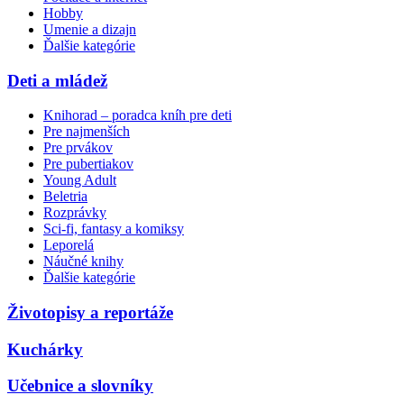
Hobby
Umenie a dizajn
Ďalšie kategórie
Deti a mládež
Knihorad – poradca kníh pre deti
Pre najmenších
Pre prvákov
Pre pubertiakov
Young Adult
Beletria
Rozprávky
Sci-fi, fantasy a komiksy
Leporelá
Náučné knihy
Ďalšie kategórie
Životopisy a reportáže
Kuchárky
Učebnice a slovníky