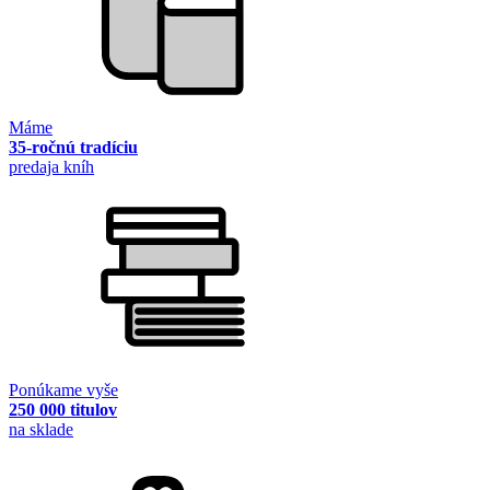
Máme
35-ročnú tradíciu
predaja kníh
Ponúkame vyše
250 000 titulov
na sklade