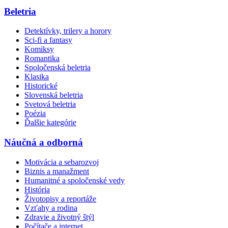
Beletria
Detektívky, trilery a horory
Sci-fi a fantasy
Komiksy
Romantika
Spoločenská beletria
Klasika
Historické
Slovenská beletria
Svetová beletria
Poézia
Ďalšie kategórie
Náučná a odborná
Motivácia a sebarozvoj
Biznis a manažment
Humanitné a spoločenské vedy
História
Životopisy a reportáže
Vzťahy a rodina
Zdravie a životný štýl
Počítače a internet