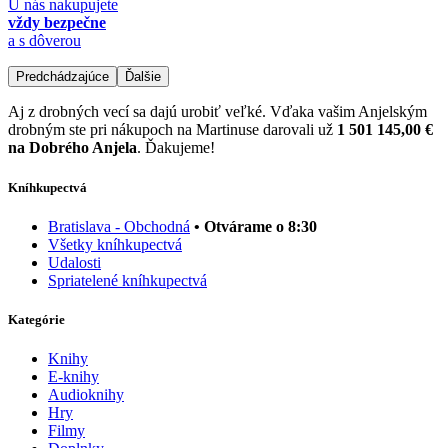
U nás nakupujete
vždy bezpečne
a s dôverou
Predchádzajúce
Ďalšie
Aj z drobných vecí sa dajú urobiť veľké. Vďaka vašim Anjelským
drobným ste pri nákupoch na Martinuse darovali už
1 501 145,00 €
na Dobrého Anjela
. Ďakujeme!
Kníhkupectvá
Bratislava - Obchodná
• Otvárame o 8:30
Všetky kníhkupectvá
Udalosti
Spriatelené kníhkupectvá
Kategórie
Knihy
E-knihy
Audioknihy
Hry
Filmy