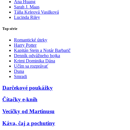
Ana Huang
Sarah J. Maas
Táňa Keleová Vasilková
Lucinda Riley
Top série
Romantické úteky
Harry Potter
Kapitán Stein a Notár Barbarič
Denník odvážneho bojka
Krimi Dominika Dána
Učím sa rozprávať
Duna
Smradi
Darčekové poukážky
Čítačky e-kníh
Vecičky od Martinusu
Káva, čaj a pochutiny