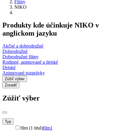
Filmy
NIKO
Produkty kde účinkuje NIKO v
anglickom jazyku
Akčné a dobrodružné
Dobrodružné
Dobrodružné filmy
Rodinné, animované a detské
Detské
Animované rozprávky
Zúžiť výber
Zoradiť
Zúžiť výber
Typ
film (1 titul)
film
1