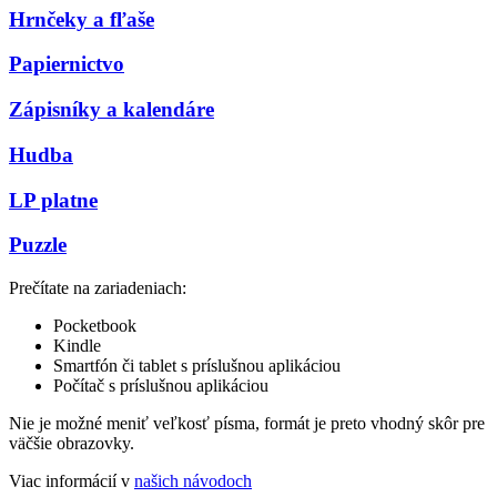
Hrnčeky a fľaše
Papiernictvo
Zápisníky a kalendáre
Hudba
LP platne
Puzzle
Prečítate na zariadeniach:
Pocketbook
Kindle
Smartfón či tablet s príslušnou aplikáciou
Počítač s príslušnou aplikáciou
Nie je možné meniť veľkosť písma, formát je preto vhodný skôr pre
väčšie obrazovky.
Viac informácií v
našich návodoch