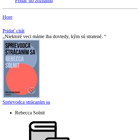
Pridať do zoznamu
Hore
Pridať citát
Niektoré veci máme iba dovtedy, kým sú stratené.
Sprievodca strácaním sa
Rebecca Solnit