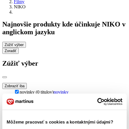
Filmy
NIKO
Najnovšie produkty kde účinkuje NIKO v
anglickom jazyku
Zúžiť výber
Zoradiť
Zúžiť výber
Zobraziť iba
novinky (0 titulov)
novinky
zľavnené tituly (0 titulov)
zľavnené tituly
Dostupnosť
na centrálnom sklade (0 titulov)
na centrálnom sklade
predpredaj (0 titulov)
predpredaj
Môžeme pracovať s cookies a kontaktnými údajmi?
pripravujeme (0 titulov)
pripravujeme