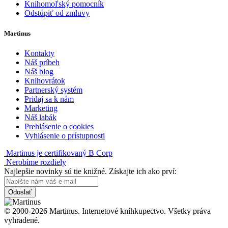
Knihomoľský pomocník
Odstúpiť od zmluvy
Martinus
Kontakty
Náš príbeh
Náš blog
Knihovrátok
Partnerský systém
Pridaj sa k nám
Marketing
Náš labák
Prehlásenie o cookies
Vyhlásenie o prístupnosti
Martinus je certifikovaný B Corp
Nerobíme rozdiely
Najlepšie novinky sú tie knižné. Získajte ich ako prví:
Odoslať
© 2000-2026 Martinus. Internetové kníhkupectvo. Všetky práva
vyhradené.