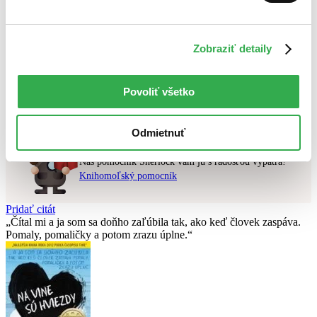
Najvyššia zľava
Použité filtre
Zobraziť detaily
Zrušiť filtre
V anglickom jazyku
najnovšie
Nebol nájdený
žiadny titul
vyhovujúci zadaným podmienkam.
Povoliť všetko
Skúste prosím zmeniť vyhľadávaný výraz.
Odmietnuť
Chcete poradiť knihu?
Náš pomocník Sherlock vám ju s radosťou vypátra!
Knihomoľský pomocník
Pridať citát
Čítal mi a ja som sa doňho zaľúbila tak, ako keď človek zaspáva.
Pomaly, pomaličky a potom zrazu úplne.