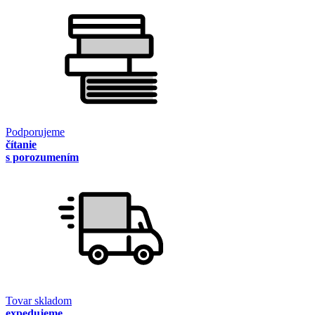
Podporujeme
čítanie
s porozumením
Tovar skladom
expedujeme