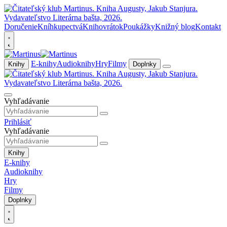
Doručenie
Kníhkupectvá
Knihovrátok
Poukážky
Knižný blog
Kontakt
E-knihy
Audioknihy
Hry
Filmy
Knihy
Doplnky
Vyhľadávanie
Prihlásiť
Vyhľadávanie
Knihy
E-knihy
Audioknihy
Hry
Filmy
Doplnky