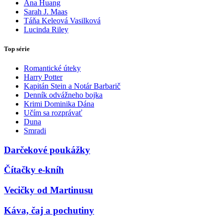
Ana Huang
Sarah J. Maas
Táňa Keleová Vasilková
Lucinda Riley
Top série
Romantické úteky
Harry Potter
Kapitán Stein a Notár Barbarič
Denník odvážneho bojka
Krimi Dominika Dána
Učím sa rozprávať
Duna
Smradi
Darčekové poukážky
Čítačky e-kníh
Vecičky od Martinusu
Káva, čaj a pochutiny