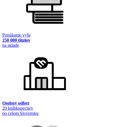
Ponúkame vyše
250 000 titulov
na sklade
Osobný odber
20 kníhkupectiev
po celom Slovensku