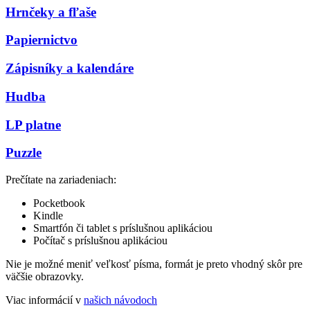
Hrnčeky a fľaše
Papiernictvo
Zápisníky a kalendáre
Hudba
LP platne
Puzzle
Prečítate na zariadeniach:
Pocketbook
Kindle
Smartfón či tablet s príslušnou aplikáciou
Počítač s príslušnou aplikáciou
Nie je možné meniť veľkosť písma, formát je preto vhodný skôr pre
väčšie obrazovky.
Viac informácií v
našich návodoch