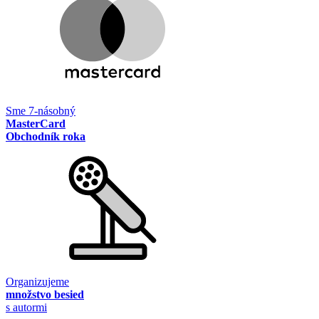
Sme 7-násobný
MasterCard
Obchodník roka
Organizujeme
množstvo besied
s autormi