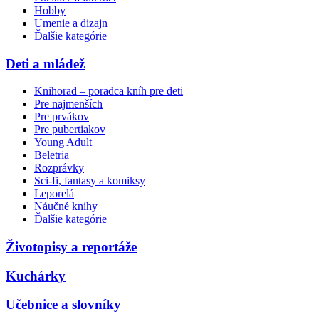
Hobby
Umenie a dizajn
Ďalšie kategórie
Deti a mládež
Knihorad – poradca kníh pre deti
Pre najmenších
Pre prvákov
Pre pubertiakov
Young Adult
Beletria
Rozprávky
Sci-fi, fantasy a komiksy
Leporelá
Náučné knihy
Ďalšie kategórie
Životopisy a reportáže
Kuchárky
Učebnice a slovníky