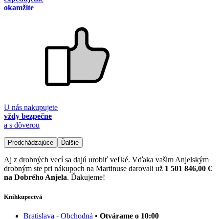
okamžite
U nás nakupujete
vždy bezpečne
a s dôverou
Predchádzajúce
Ďalšie
Aj z drobných vecí sa dajú urobiť veľké. Vďaka vašim Anjelským
drobným ste pri nákupoch na Martinuse darovali už
1 501 846,00 €
na Dobrého Anjela
. Ďakujeme!
Kníhkupectvá
Bratislava - Obchodná
• Otvárame o 10:00