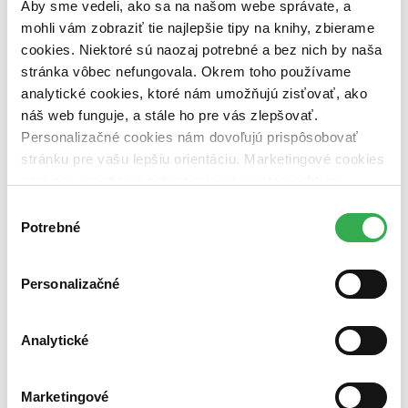
Aby sme vedeli, ako sa na našom webe správate, a
dostupná (bez vypredaných) (0 titulov)
dostupná (bez
vypredaných)
mohli vám zobraziť tie najlepšie tipy na knihy, zbierame
cookies. Niektoré sú naozaj potrebné a bez nich by naša
Nové / čítané
stránka vôbec nefungovala. Okrem toho používame
nová (0 titulov)
nová
analytické cookies, ktoré nám umožňujú zisťovať, ako
čítaná (0 titulov)
čítaná
čítaná - výborný stav (0 titulov)
čítaná - výborný stav
náš web funguje, a stále ho pre vás zlepšovať.
čítaná - mierne opotrebovaná (0 titulov)
čítaná - mierne
Personalizačné cookies nám dovoľujú prispôsobovať
opotrebovaná
stránku pre vašu lepšiu orientáciu. Marketingové cookies
čítané verzie vypredaných kníh (0 titulov)
čítané verzie
nám zas umožňujú zobrazenie relevantnej reklamy.
vypredaných kníh
Niektoré údaje zdieľame aj s tretími stranami. Veľmi by
Výber
Zúžiť výber
nám pomohlo, keby sme mohli používať všetky tieto
Potrebné
súhlasu
cookies. Ďakujeme!
Zoradiť
Personalizačné
Bestsellery
Analytické
Top hodnotené
Novinky
Najdrahšie
Marketingové
Najlacnejšie