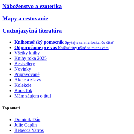
Náboženstvo a ezoterika
Mapy a cestovanie
Cudzojazyčná literatúra
Knihomoľský pomocník
Spýtajte sa Sherlocka, čo čítať
Odporúčame pre vás
Knižné tipy ušité na mieru vám
Všetky knihy
Knihy roka 2025
Bestsellery
Novinky
Pripravované
Akcie a zľavy
Kolekcie
BookTok
Mám záujem o titul
Top autori
Dominik Dán
Julie Caplin
Rebecca Yarros