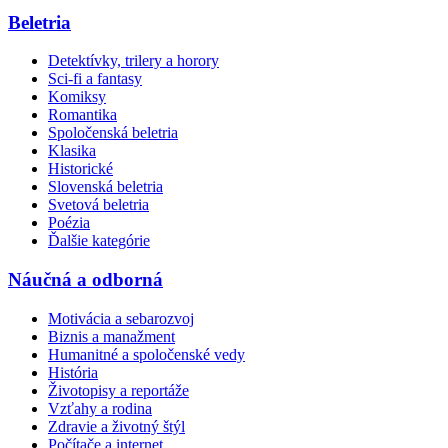
Beletria
Detektívky, trilery a horory
Sci-fi a fantasy
Komiksy
Romantika
Spoločenská beletria
Klasika
Historické
Slovenská beletria
Svetová beletria
Poézia
Ďalšie kategórie
Náučná a odborná
Motivácia a sebarozvoj
Biznis a manažment
Humanitné a spoločenské vedy
História
Životopisy a reportáže
Vzťahy a rodina
Zdravie a životný štýl
Počítače a internet