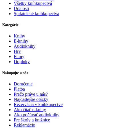
Všetky kníhkupectvá
Udalosti
Spriatelené kníhkupectvá
Kategórie
Knihy
E-knihy
Audioknihy
Hry
Filmy
Doplnky
Nakupujte u nás
Doručenie
Platba
Prečo práve u nás?
Najčastejšie otázky
Rezervácia v kníhkupectve
Ako čítať e-knihy
Ako počúvať audioknihy
Pre školy a knižnice
Reklamácie