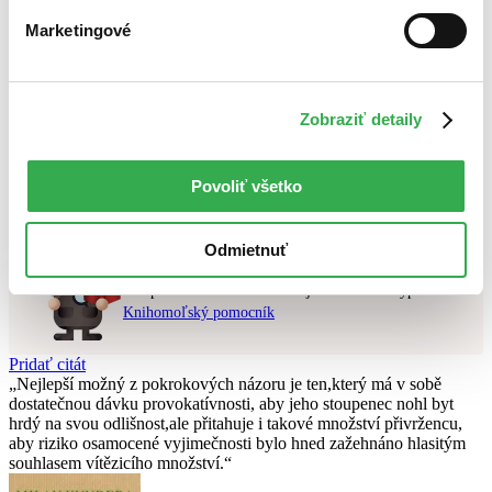
Najdrahšie
Marketingové
Najlacnejšie
Najvyššia zľava
Použité filtre
Zobraziť detaily
Zrušiť filtre
Účinkuje NIKO
čítané
Nebol nájdený
žiadny titul
vyhovujúci zadaným podmienkam.
Povoliť všetko
Skúste prosím zmeniť vyhľadávaný výraz.
Odmietnuť
Chcete poradiť knihu?
Náš pomocník Sherlock vám ju s radosťou vypátra!
Knihomoľský pomocník
Pridať citát
Nejlepší možný z pokrokových názoru je ten,který má v sobě
dostatečnou dávku provokatívnosti, aby jeho stoupenec nohl byt
hrdý na svou odlišnost,ale přitahuje i takové množství přivržencu,
aby riziko osamocené vyjimečnosti bylo hned zažehnáno hlasitým
souhlasem vítězicího množství.