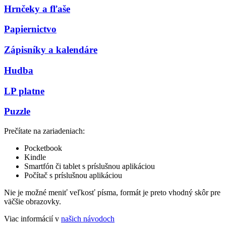
Hrnčeky a fľaše
Papiernictvo
Zápisníky a kalendáre
Hudba
LP platne
Puzzle
Prečítate na zariadeniach:
Pocketbook
Kindle
Smartfón či tablet s príslušnou aplikáciou
Počítač s príslušnou aplikáciou
Nie je možné meniť veľkosť písma, formát je preto vhodný skôr pre
väčšie obrazovky.
Viac informácií v
našich návodoch