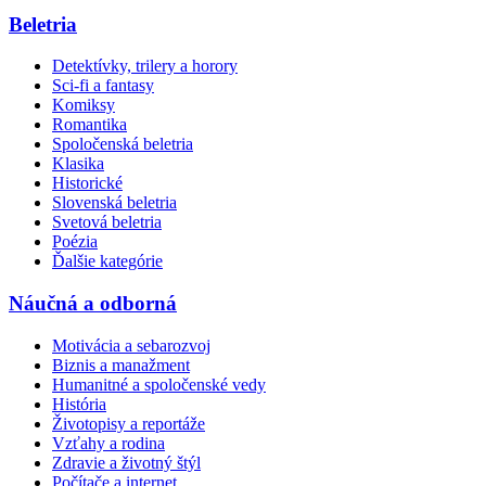
Beletria
Detektívky, trilery a horory
Sci-fi a fantasy
Komiksy
Romantika
Spoločenská beletria
Klasika
Historické
Slovenská beletria
Svetová beletria
Poézia
Ďalšie kategórie
Náučná a odborná
Motivácia a sebarozvoj
Biznis a manažment
Humanitné a spoločenské vedy
História
Životopisy a reportáže
Vzťahy a rodina
Zdravie a životný štýl
Počítače a internet