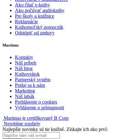
Ako čítať e-knihy
Ako počúvať audioknihy
Pre školy a knižnice
Reklamácie
Knihomoľský pomocník
Odstúpiť od zmluvy
Martinus
Kontakty
Náš príbeh
Náš blog
Knihovrátok
Partnerský systém
Pridaj sa k nám
Marketing
Náš labák
Prehlásenie o cookies
Vyhlásenie o prístupnosti
Martinus je certifikovaný B Corp
Nerobíme rozdiely
Najlepšie novinky sú tie knižné. Získajte ich ako prví: