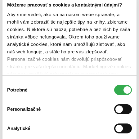
predpredaj (0 titulov)
predpredaj
Môžeme pracovať s cookies a kontaktnými údajmi?
pripravujeme (0 titulov)
pripravujeme
dostupná (bez vypredaných) (0 titulov)
dostupná (bez
Aby sme vedeli, ako sa na našom webe správate, a
vypredaných)
mohli vám zobraziť tie najlepšie tipy na knihy, zbierame
cookies. Niektoré sú naozaj potrebné a bez nich by naša
Nové / čítané
stránka vôbec nefungovala. Okrem toho používame
nová (0 titulov)
nová
čítaná (0 titulov)
čítaná
analytické cookies, ktoré nám umožňujú zisťovať, ako
čítaná - výborný stav (0 titulov)
čítaná - výborný stav
náš web funguje, a stále ho pre vás zlepšovať.
čítaná - mierne opotrebovaná (0 titulov)
čítaná - mierne
Personalizačné cookies nám dovoľujú prispôsobovať
opotrebovaná
stránku pre vašu lepšiu orientáciu. Marketingové cookies
čítané verzie vypredaných kníh (0 titulov)
čítané verzie
vypredaných kníh
nám zas umožňujú zobrazenie relevantnej reklamy.
Niektoré údaje zdieľame aj s tretími stranami. Veľmi by
Výber
Zúžiť výber
nám pomohlo, keby sme mohli používať všetky tieto
Potrebné
súhlasu
Zoradiť
cookies. Ďakujeme!
Personalizačné
Bestsellery
Analytické
Top hodnotené
Novinky