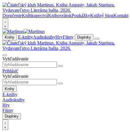
Doručenie
Kníhkupectvá
Knihovrátok
Poukážky
Knižný blog
Kontakt
E-knihy
Audioknihy
Hry
Filmy
Knihy
Doplnky
Vyhľadávanie
Prihlásiť
Vyhľadávanie
Knihy
E-knihy
Audioknihy
Hry
Filmy
Doplnky