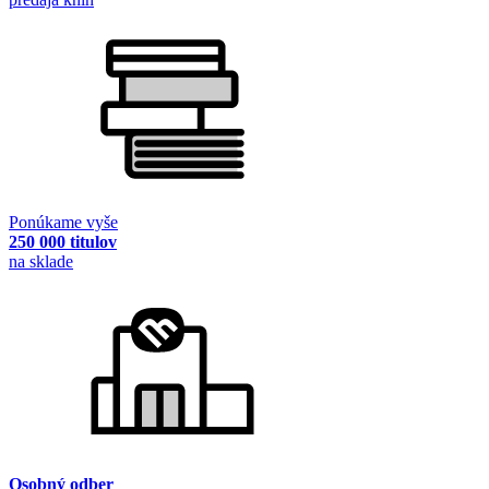
Ponúkame vyše
250 000 titulov
na sklade
Osobný odber