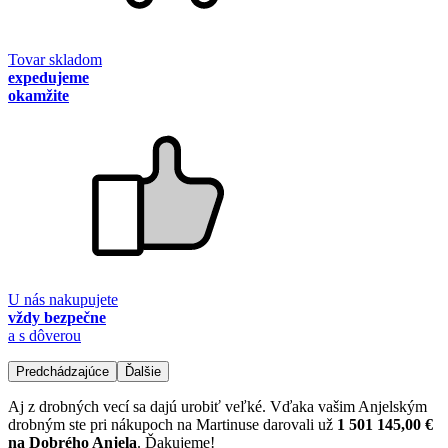
Tovar skladom
expedujeme
okamžite
U nás nakupujete
vždy bezpečne
a s dôverou
Predchádzajúce
Ďalšie
Aj z drobných vecí sa dajú urobiť veľké. Vďaka vašim Anjelským
drobným ste pri nákupoch na Martinuse darovali už
1 501 145,00 €
na Dobrého Anjela
. Ďakujeme!