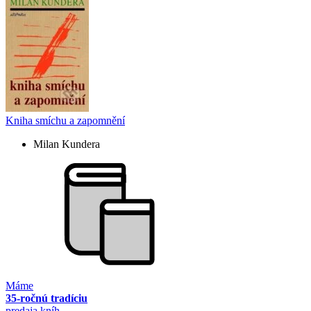
Kniha smíchu a zapomnění
Milan Kundera
Máme
35-ročnú tradíciu
predaja kníh