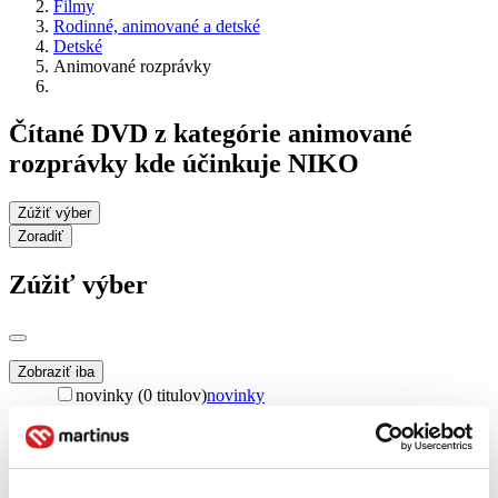
Filmy
Rodinné, animované a detské
Detské
Animované rozprávky
Čítané DVD z kategórie animované
rozprávky kde účinkuje NIKO
Zúžiť výber
Zoradiť
Zúžiť výber
Zobraziť iba
novinky (0 titulov)
novinky
zľavnené tituly (0 titulov)
zľavnené tituly
Dostupnosť
na centrálnom sklade (0 titulov)
na centrálnom sklade