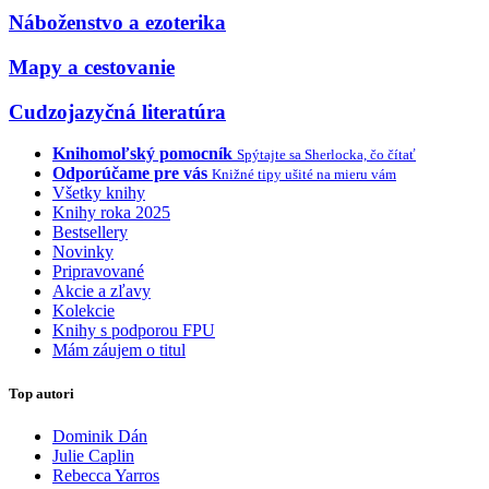
Náboženstvo a ezoterika
Mapy a cestovanie
Cudzojazyčná literatúra
Knihomoľský pomocník
Spýtajte sa Sherlocka, čo čítať
Odporúčame pre vás
Knižné tipy ušité na mieru vám
Všetky knihy
Knihy roka 2025
Bestsellery
Novinky
Pripravované
Akcie a zľavy
Kolekcie
Knihy s podporou FPU
Mám záujem o titul
Top autori
Dominik Dán
Julie Caplin
Rebecca Yarros