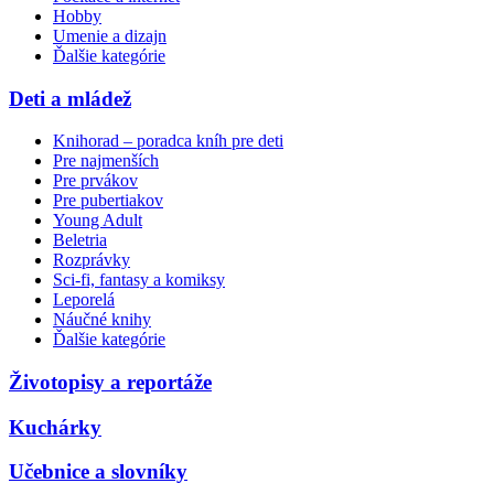
Hobby
Umenie a dizajn
Ďalšie kategórie
Deti a mládež
Knihorad – poradca kníh pre deti
Pre najmenších
Pre prvákov
Pre pubertiakov
Young Adult
Beletria
Rozprávky
Sci-fi, fantasy a komiksy
Leporelá
Náučné knihy
Ďalšie kategórie
Životopisy a reportáže
Kuchárky
Učebnice a slovníky