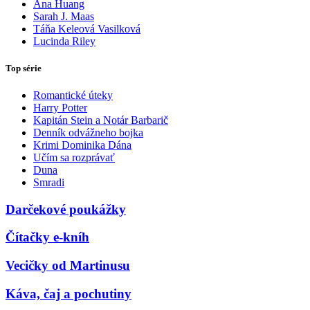
Ana Huang
Sarah J. Maas
Táňa Keleová Vasilková
Lucinda Riley
Top série
Romantické úteky
Harry Potter
Kapitán Stein a Notár Barbarič
Denník odvážneho bojka
Krimi Dominika Dána
Učím sa rozprávať
Duna
Smradi
Darčekové poukážky
Čítačky e-kníh
Vecičky od Martinusu
Káva, čaj a pochutiny