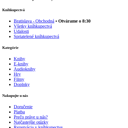
Kníhkupectvá
Bratislava - Obchodná
• Otvárame o 8:30
Všetky kníhkupectvá
Udalosti
Spriatelené kníhkupectvá
Kategórie
Knihy
E-knihy
Audioknihy
Hry
Filmy
Doplnky
Nakupujte u nás
Doručenie
Platba
Prečo práve u nás?
Najčastejšie otázky
Rezervácia v kníhkupectve