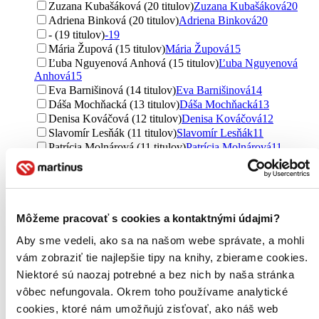
Zuzana Kubašáková (20 titulov)
Zuzana Kubašáková
20
Adriena Binková (20 titulov)
Adriena Binková
20
- (19 titulov)
-
19
Mária Župová (15 titulov)
Mária Župová
15
Ľuba Nguyenová Anhová (15 titulov)
Ľuba Nguyenová
Anhová
15
Eva Barnišinová (14 titulov)
Eva Barnišinová
14
Dáša Mochňacká (13 titulov)
Dáša Mochňacká
13
Denisa Kováčová (12 titulov)
Denisa Kováčová
12
Slavomír Lesňák (11 titulov)
Slavomír Lesňák
11
Patrícia Molnárová (11 titulov)
Patrícia Molnárová
11
Jana Olžbutová (10 titulov)
Jana Olžbutová
10
Eva Trojčáková (10 titulov)
Eva Trojčáková
10
Gabriela Tabačková (9 titulov)
Gabriela Tabačková
9
Ľubomír Žáčok (9 titulov)
Ľubomír Žáčok
9
Môžeme pracovať s cookies a kontaktnými údajmi?
Jovanka Rybová (9 titulov)
Jovanka Rybová
9
Helena Bačová (8 titulov)
Helena Bačová
8
Aby sme vedeli, ako sa na našom webe správate, a mohli
Mária Vargová (8 titulov)
Mária Vargová
8
vám zobraziť tie najlepšie tipy na knihy, zbierame cookies.
Pavel Klech (8 titulov)
Pavel Klech
8
Niektoré sú naozaj potrebné a bez nich by naša stránka
Jana Hűblerová (8 titulov)
Jana Hűblerová
8
Eduard Skonc (8 titulov)
Eduard Skonc
8
vôbec nefungovala. Okrem toho používame analytické
Monika Szelesová (8 titulov)
Monika Szelesová
8
cookies, ktoré nám umožňujú zisťovať, ako náš web
Andrea Tláskalová (7 titulov)
Andrea Tláskalová
7