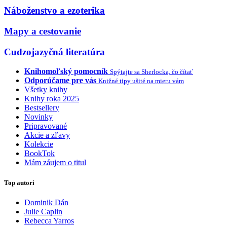
Náboženstvo a ezoterika
Mapy a cestovanie
Cudzojazyčná literatúra
Knihomoľský pomocník
Spýtajte sa Sherlocka, čo čítať
Odporúčame pre vás
Knižné tipy ušité na mieru vám
Všetky knihy
Knihy roka 2025
Bestsellery
Novinky
Pripravované
Akcie a zľavy
Kolekcie
BookTok
Mám záujem o titul
Top autori
Dominik Dán
Julie Caplin
Rebecca Yarros