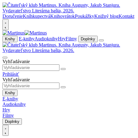
Doručenie
Kníhkupectvá
Knihovrátok
Poukážky
Knižný blog
Kontakt
E-knihy
Audioknihy
Hry
Filmy
Knihy
Doplnky
Vyhľadávanie
Prihlásiť
Vyhľadávanie
Knihy
E-knihy
Audioknihy
Hry
Filmy
Doplnky