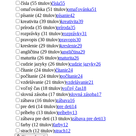
čísla (55 titulov)
čísla
55
omaľovánka (51 titulov)
omaľovánka
51
písanie (42 titulov)
písanie
42
kreativita (39 titulov)
kreativita
39
príroda (35 titulov)
príroda
35
rozprávky (31 titulov)
rozprávky
31
pravopis (30 titulov)
pravopis
30
kreslenie (29 titulov)
kreslenie
29
angličtina (29 titulov)
angličtina
29
maturita (26 titulov)
maturita
26
cudzie jazyky (26 titulov)
cudzie jazyky
26
čítanie (24 titulov)
čítanie
24
počítanie (24 titulov)
počítanie
24
vzdelávanie (21 titulov)
vzdelávanie
21
voľný čas (18 titulov)
voľný čas
18
slovná zásoba (17 titulov)
slovná zásoba
17
zábava (16 titulov)
zábava
16
pre deti (14 titulov)
pre deti
14
príbehy (13 titulov)
príbehy
13
zábava pre deti (13 titulov)
zábava pre deti
13
farby (12 titulov)
farby
12
strach (12 titulov)
strach
12