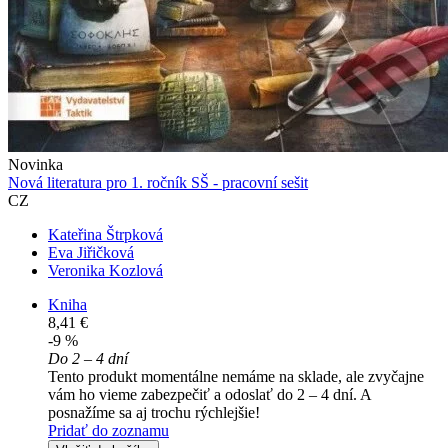
Novinka
Nová literatura pro 1. ročník SŠ - pracovní sešit
CZ
Kateřina Štrpková
Eva Jiřičková
Veronika Kozlová
Kniha
8,41 €
-9 %
Do 2 – 4 dní
Tento produkt momentálne nemáme na sklade, ale zvyčajne
vám ho vieme zabezpečiť a odoslať do 2 – 4 dní. A
posnažíme sa aj trochu rýchlejšie!
Pridať do zoznamu