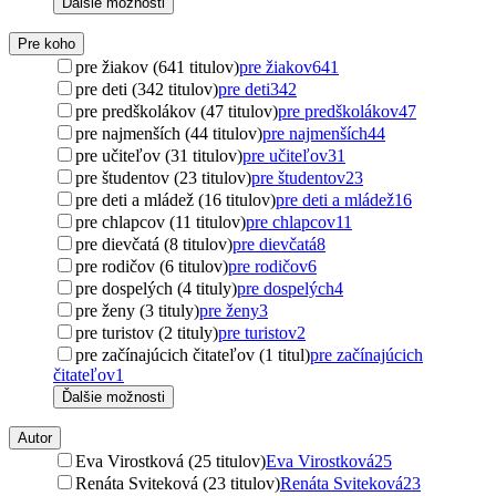
Ďalšie možnosti
Pre koho
pre žiakov (641 titulov)
pre žiakov
641
pre deti (342 titulov)
pre deti
342
pre predškolákov (47 titulov)
pre predškolákov
47
pre najmenších (44 titulov)
pre najmenších
44
pre učiteľov (31 titulov)
pre učiteľov
31
pre študentov (23 titulov)
pre študentov
23
pre deti a mládež (16 titulov)
pre deti a mládež
16
pre chlapcov (11 titulov)
pre chlapcov
11
pre dievčatá (8 titulov)
pre dievčatá
8
pre rodičov (6 titulov)
pre rodičov
6
pre dospelých (4 tituly)
pre dospelých
4
pre ženy (3 tituly)
pre ženy
3
pre turistov (2 tituly)
pre turistov
2
pre začínajúcich čitateľov (1 titul)
pre začínajúcich
čitateľov
1
Ďalšie možnosti
Autor
Eva Virostková (25 titulov)
Eva Virostková
25
Renáta Sviteková (23 titulov)
Renáta Sviteková
23