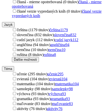
čítaná - mierne opotrebovaná (0 titulov)
čítaná - mierne
opotrebovaná
čítané verzie vypredaných kníh (0 titulov)
čítané verzie
vypredaných kníh
Jazyk
čeština (1179 titulov)
čeština
1179
slovenčina (832 titulov)
slovenčina
832
cudzí jazyk (112 titulov)
cudzí jazyk
112
angličtina (94 titulov)
angličtina
94
nemčina (10 titulov)
nemčina
10
ruština (8 titulov)
ruština
8
Ďalšie možnosti
Téma
učenie (295 titulov)
učenie
295
zvieratá (104 titulov)
zvieratá
104
matematika (104 titulov)
matematika
104
samolepky (98 titulov)
samolepky
98
výchova (93 titulov)
výchova
93
gramatika (93 titulov)
gramatika
93
maľovanie (83 titulov)
maľovanie
83
aktivity (76 titulov)
aktivity
76