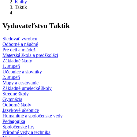
Knihy
Taktik
Vydavateľstvo Taktik
Sledovať výrobcu
Odborné a náučné
Pre deti a mládež
Materská škola a predškoláci
Základné školy
1. stupeň
Učebnice a slovníky
2. stupeň
Mapy a cestovanie
Základné umelecké školy
Stredné školy
Gymnázia
Odborné školy
Jazykové učebnice
Humanitné a spoločenské vedy
Pedagogika
Spoločenské hry
Prírodné vedy a technika