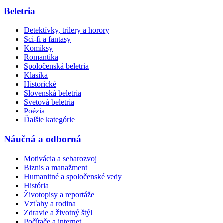
Beletria
Detektívky, trilery a horory
Sci-fi a fantasy
Komiksy
Romantika
Spoločenská beletria
Klasika
Historické
Slovenská beletria
Svetová beletria
Poézia
Ďalšie kategórie
Náučná a odborná
Motivácia a sebarozvoj
Biznis a manažment
Humanitné a spoločenské vedy
História
Životopisy a reportáže
Vzťahy a rodina
Zdravie a životný štýl
Počítače a internet