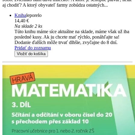
aj chodiť? A ktorý obyvateľ farmy zobúdza ostatných...
Kniha
leporelo
14,40 €
Na sklade 2 ks
Túto knihu máme síce aktuálne na sklade, máme však už iba
posledné kusy. Ak ju chcete mať rýchlo, ponáhľajte sa!
Dodanie ďalších môže trvať dlhšie, zvyčajne do 8 dní.
Pridať do zoznamu
Vložiť do košíka