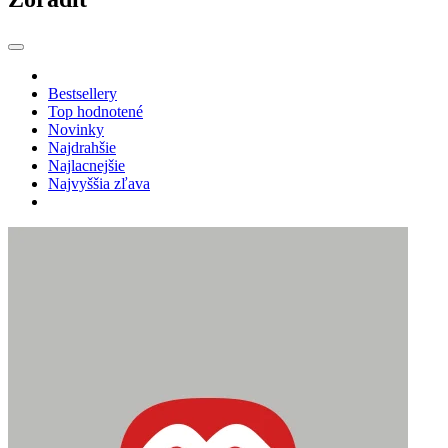
Bestsellery
Top hodnotené
Novinky
Najdrahšie
Najlacnejšie
Najvyššia zľava