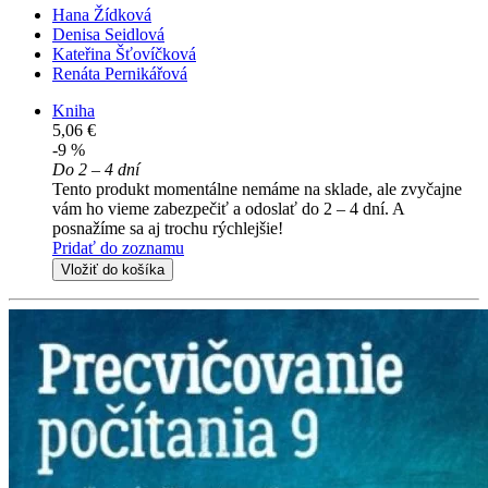
Hana Žídková
Denisa Seidlová
Kateřina Šťovíčková
Renáta Pernikářová
Kniha
5,06 €
-9 %
Do 2 – 4 dní
Tento produkt momentálne nemáme na sklade, ale zvyčajne
vám ho vieme zabezpečiť a odoslať do 2 – 4 dní. A
posnažíme sa aj trochu rýchlejšie!
Pridať do zoznamu
Vložiť do košíka