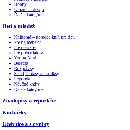
Hobby
Umenie a dizajn
Ďalšie kategórie
Deti a mládež
Knihorad – poradca kníh pre deti
Pre najmenších
Pre prvákov
Pre pubertiakov
Young Adult
Beletria
Rozprávky
Sci-fi, fantasy a komiksy
Leporelá
Náučné knihy
Ďalšie kategórie
Životopisy a reportáže
Kuchárky
Učebnice a slovníky