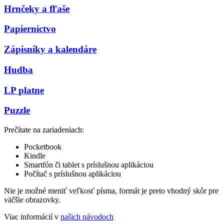
Hrnčeky a fľaše
Papiernictvo
Zápisníky a kalendáre
Hudba
LP platne
Puzzle
Prečítate na zariadeniach:
Pocketbook
Kindle
Smartfón či tablet s príslušnou aplikáciou
Počítač s príslušnou aplikáciou
Nie je možné meniť veľkosť písma, formát je preto vhodný skôr pre
väčšie obrazovky.
Viac informácií v
našich návodoch