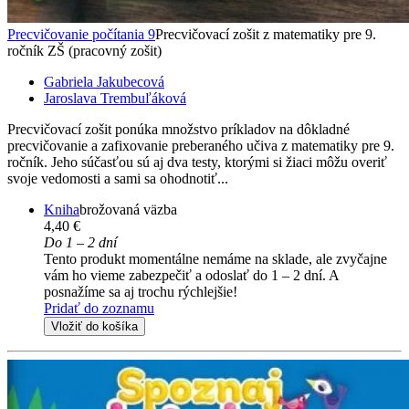
Precvičovanie počítania 9
Precvičovací zošit z matematiky pre 9.
ročník ZŠ (pracovný zošit)
Gabriela Jakubecová
Jaroslava Trembuľáková
Precvičovací zošit ponúka množstvo príkladov na dôkladné
precvičovanie a zafixovanie preberaného učiva z matematiky pre 9.
ročník. Jeho súčasťou sú aj dva testy, ktorými si žiaci môžu overiť
svoje vedomosti a sami sa ohodnotiť...
Kniha
brožovaná väzba
4,40 €
Do 1 – 2 dní
Tento produkt momentálne nemáme na sklade, ale zvyčajne
vám ho vieme zabezpečiť a odoslať do 1 – 2 dní. A
posnažíme sa aj trochu rýchlejšie!
Pridať do zoznamu
Vložiť do košíka