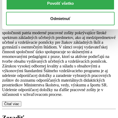
Povoliť všetko
Zúžiť výber
Spoločnosť TAKTIK vydavateľstvo, s.r.o.., úspešne pôsobí v
oblasti školstva a vzdelávania. V tejto oblasti sa vyprofilovala na
Odmietnuť
osvedčeného partnera učiteľov i žiakov. V súčasnosti spolupracuje s
viac ako 1 600 školami v rámci celého Slovenska. Do portfólia
spoločnosti patria moderné pracovné zošity pokrývajúce široké
spektrum základných učebných predmetov, ako aj medzipredmetové
učebné a vzdelávacie pomôcky pre žiakov základných škôl a
gymnázií s osemročným štúdiom. V rámci svojej vydavateľskej
činnosti spoločnosť úzko spolupracuje so skúsenými a
renomovanými pedagógmi z praxe, ktorí sa aktívne podieľajú na
tvorbe obsahu vydávaných učebných a vzdelávacích pomôcok.
Zárukou vysokej odbornej kvality a súladu s obsahovými a
výkonovými štandardmi Štátneho vzdelávacieho programu je aj
udelenie odporúčacej doložky a zaradenie vybraných pracovných
zošitov do zoznamu odporúčaných materiálnych didaktických
prostriedkov Ministerstva školstva, vedy, výskumu a športu SR.
Udelenie odporúčacej doložky na ďalšie pracovné zošity je v
súčasnosti v schvaľovacom procese.
Čítať viac
Zoradiť