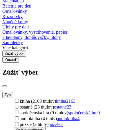
Matematika
Beletria pre deti
Omaľovánky
Rozprávky
Náučné knihy
Úlohy pre deti
Omaľovánky, vystrihovanie, papier
Hlavolamy, doplňovačky, úlohy
Samolepky
Viac kategórií
Zúžiť výber
Zoradiť
Zúžiť výber
Typ
kniha (2163 titulov)
kniha
2163
ostatné (23 titulov)
ostatné
23
spoločenská hra (9 titulov)
spoločenská hra
9
audiokniha (4 tituly)
audiokniha
4
puzzle (2 tituly)
puzzle
2