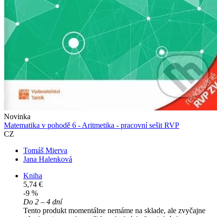
Novinka
Matematika v pohodě 6 - Aritmetika - pracovní sešit RVP
CZ
Tomáš Mierva
Jana Halenková
Kniha
5,74 €
-9 %
Do 2 – 4 dní
Tento produkt momentálne nemáme na sklade, ale zvyčajne