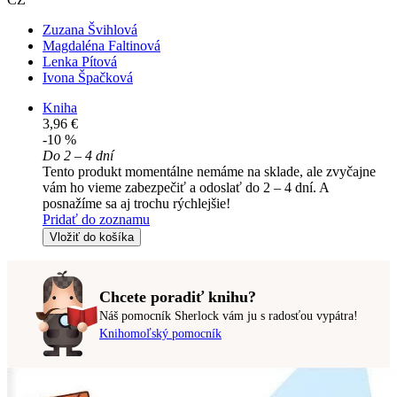
Zuzana Švihlová
Magdaléna Faltinová
Lenka Pítová
Ivona Špačková
Kniha
3,96 €
-10 %
Do 2 – 4 dní
Tento produkt momentálne nemáme na sklade, ale zvyčajne
vám ho vieme zabezpečiť a odoslať do 2 – 4 dní. A
posnažíme sa aj trochu rýchlejšie!
Pridať do zoznamu
Vložiť do košíka
Chcete poradiť knihu?
Náš pomocník Sherlock vám ju s radosťou vypátra!
Knihomoľský pomocník