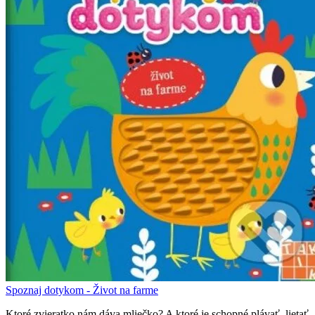
Spoznaj dotykom - Život na farme
Ktoré zvieratko nám dáva mliečko? A ktoré je schopné plávať, lietať