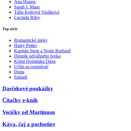
Ana Huang
Sarah J. Maas
Táňa Keleová Vasilková
Lucinda Riley
Top série
Romantické úteky
Harry Potter
Kapitán Stein a Notár Barbarič
Denník odvážneho bojka
Krimi Dominika Dána
Učím sa rozprávať
Duna
Smradi
Darčekové poukážky
Čítačky e-kníh
Vecičky od Martinusu
Káva, čaj a pochutiny